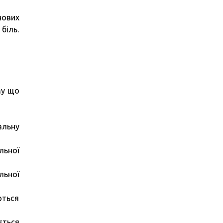
нових
біль.
му що
альну
льної
льної
ються
ється