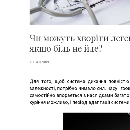
Чи можуть хворіти леген
якщо біль не йде?
ОТ
ADMIN
Для того, щоб система дихання повністю 
залежності, потрібно чимало сил, часу і гр
самостійно впорається з наслідками багатор
куріння можливо, і період адаптації систем