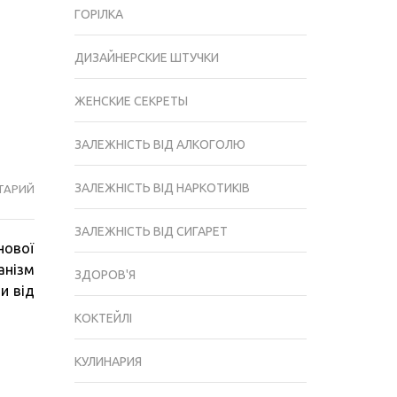
ГОРІЛКА
ДИЗАЙНЕРСКИЕ ШТУЧКИ
ЖЕНСКИЕ СЕКРЕТЫ
ЗАЛЕЖНІСТЬ ВІД АЛКОГОЛЮ
ЗАЛЕЖНІСТЬ ВІД НАРКОТИКІВ
ТАРИЙ
ЧИ
МОЖУТЬ
ЗАЛЕЖНІСТЬ ВІД СИГАРЕТ
ХВОРІТИ
нової
ЛЕГЕНІ
анізм
ПІСЛЯ
ЗДОРОВ'Я
и від
КУРІННЯ,
І
КОКТЕЙЛІ
ЩО
РОБИТИ,
КУЛИНАРИЯ
ЯКЩО