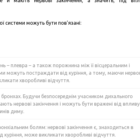
ле й мають нервові закінчення, а значить, під вп
ї системи можуть бути пов’язані:
нь – плевра – а також порожнина між її вісцеральним і
и можуть постраждати від куріння, а тому, маючи нерво
кликати хворобливі відчуття.
х бронхах. Будучи безпосереднім учасником дихального
ають нервові закінчення і можуть бути вражені від впливу
инів диму.
ронхіальним болям: нервові закінчення є, знаходиться в
ід куріння, може викликати хворобливі відчуття.