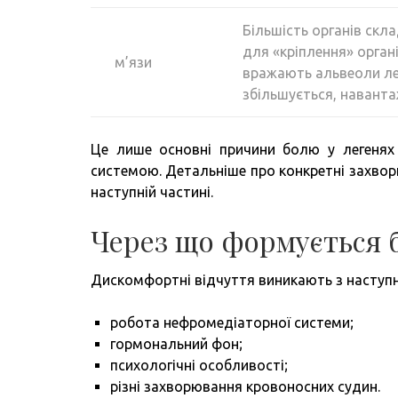
Більшість органів скл
для «кріплення» орган
м’язи
вражають альвеоли лег
збільшується, навантаж
Це лише основні причини болю у легенях 
системою. Детальніше про конкретні захворю
наступній частині.
Через що формується 
Дискомфортні відчуття виникають з наступн
робота нефромедіаторної системи;
гормональний фон;
психологічні особливості;
різні захворювання кровоносних судин.