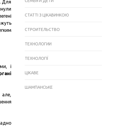
СЕМЬЯ И ДЕТИ
. Для
инули
СТАТТІ З ЦІКАВИНКОЮ
егені
ожуть
СТРОИТЕЛЬСТВО
егким
ТЕХНОЛОГИИ
ТЕХНОЛОГІЇ
ми, і
ЦІКАВЕ
ргані
ШАМПАНСЬКЕ
 але,
шення
ладно