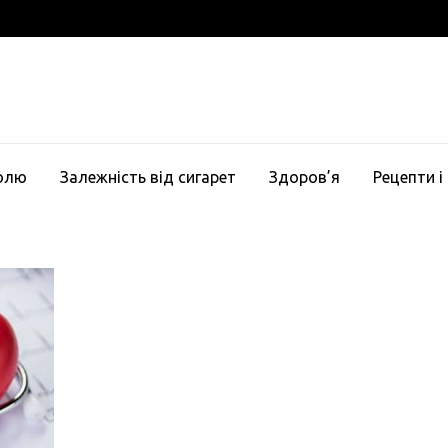
голю
Залежність від сигарет
Здоров’я
Рецепти і