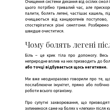
Очищення системи дихання від осілих смол і
цього потрібно тривалий час, але прискор
палити, болять легені, частішає кашель, п
очищаються від канцерогенів поступово, 
спостерігатися різні симптоми. Розберем
швидше очиститися.
Чому болять легені піс
Біль – це крик тіла про допомогу. Весь 
неприродне вплив на них призводить до бол
або точці відбувається щось негативне.
Ми вже неодноразово говорили про те, що 
послаблюючи імунітет, прямо або побічно
роботи всього організму.
Про супутні захворювання, що призводят
зупинимося саме на болях у «легких» після ку