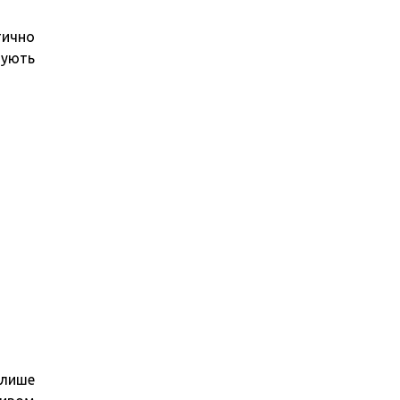
тично
зують
 лише