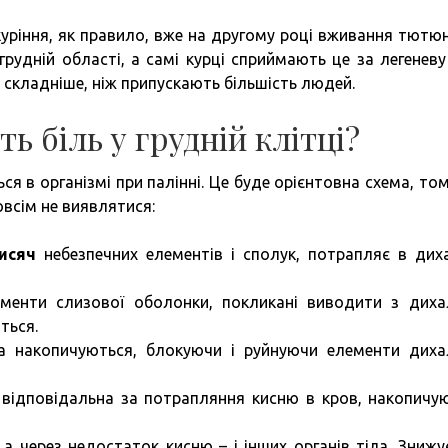
 куріння, як правило, вже на другому році вживання тютю
рудній області, а самі курці сприймають це за легеневу 
 складніше, ніж припускають більшість людей.
ь біль у грудній клітці?
я в організмі при палінні. Це буде орієнтовна схема, то
всім не виявлятися:
тисяч
небезпечних елементів і сполук, потрапляє в дих
елементи слизової оболонки, покликані виводити з диха
ться.
а накопичуються, блокуючи і руйнуючи елементи диха
 відповідальна за потрапляння кисню в кров, накопичу
а через недостаток кисню – і інших органів тіла. Знижу