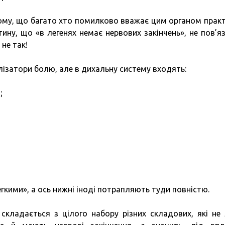
 тому, що багато хто помилково вважає цим органом прак
тину, що «в легенях немає нервових закінчень», не пов’я
 не так!
алізатори болю, але в дихальну систему входять:
;
гкими», а ось нижні іноді потрапляють туди повністю.
складається з цілого набору різних складових, які не