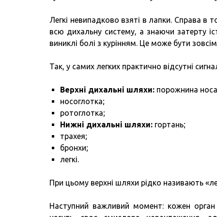
Легкі невипадково взяті в лапки. Справа в
всю дихальну систему, а знаючи затерту іс
виниклі болі з курінням. Це може бути зовсім
Так, у самих легких практично відсутні сигн
Верхні дихальні шляхи:
порожнина носа
носоглотка;
ротоглотка;
Нижні дихальні шляхи:
гортань;
трахея;
бронхи;
легкі.
При цьому верхні шляхи рідко називають «ле
Наступний важливий момент: кожен орган 