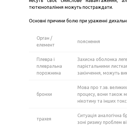
несуть своє смислове навантаження, а
тютюнопаління можуть постраждати.
Основні причини болю при ураженні дихально
Орган /
пояснення
елемент
Плевра і
Захисна оболонка леге
плевральна
парієтальними листкам
порожнина
закінчення, можуть ви
Мова про т.зв. велики
бронхи
процесу, вони також м
нікотину та інших токс
Ситуація аналогічна б
трахея
зоні ризику проблем в