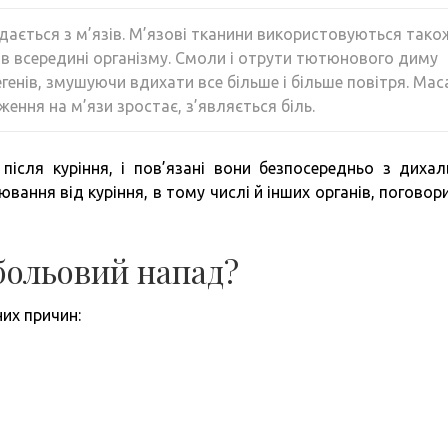
адається з м’язів. М’язові тканини використовуються тако
ів всередині організму. Смоли і отрути тютюнового диму
енів, змушуючи вдихати все більше і більше повітря. Мас
ення на м’язи зростає, з’являється біль.
після куріння, і пов’язані вони безпосередньо з диха
вання від куріння, в тому числі й інших органів, поговор
больовий напад?
их причин: