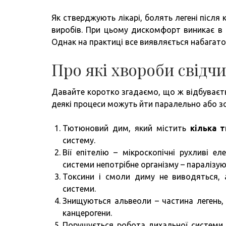
Як стверджують лікарі, болять легені після
виробів. При цьому дискомфорт виникає в г
Однак на практиці все виявляється набагато
Про які хвороби свідчит
Давайте коротко згадаємо, що ж відбуваєтьс
деякі процеси можуть йти паралельно або зо
Тютюновий дим, який містить
кілька 
систему.
Вії епітелію – мікроскопічні рухливі 
системи непотрібне організму – паралізую
Токсини і смоли диму не виводяться, 
системи.
Знищуються альвеоли – частина легень,
канцерогени.
Порушується робота дихальної системи, 