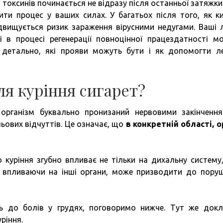
 токсинів починається не відразу після останньої затяжки
ити процес у ваших силах. У багатьох після того, як к
ідвищується ризик зараження вірусними недугами. Ваші л
і в процесі регенерації повноцінної працездатності м
о детально, які прояви можуть бути і як допомогти л
ля куріння сигарет?
організм буквально пронизаний нервовими закінчення
ьових відчуттів. Це означає, що
в конкретній області, о
куріння згубно впливає не тільки на дихальну систему,
 впливаючи на інші органи, може призводити до пору
ь до болів у грудях, поговоримо нижче. Тут же док
ріння.