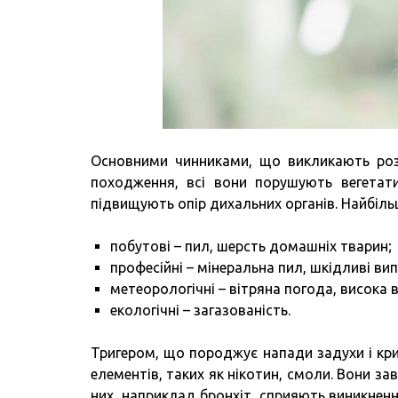
Основними чинниками, що викликають розв
походження, всі вони порушують вегетати
підвищують опір дихальних органів. Найбіль
побутові – пил, шерсть домашніх тварин;
професійні – мінеральна пил, шкідливі вип
метеорологічні – вітряна погода, висока в
екологічні – загазованість.
Тригером, що породжує напади задухи і кри
елементів, таких як нікотин, смоли. Вони з
них, наприклад бронхіт, сприяють виникнен