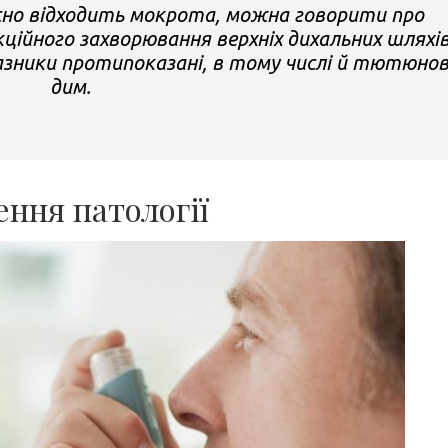
ясно відходить мокрота, можна говорити про
ційного захворювання верхніх дихальних шляхів
разники протипоказані, в тому числі й тютюно
дим.
ння патології