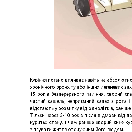
Куріння погано впливає навіть на абсолютно
хронічного бронхіту або інших легеневих зах
15 років безперервного паління, хворий ск
частий кашель, неприємний запах з рота і 
відстають у розвитку від однолітків, раніш
Тільки через 5-10 років після відмови від 
курить» стану, і чим раніше хворий кине ку
зіпсувати життя оточуючим його людям.