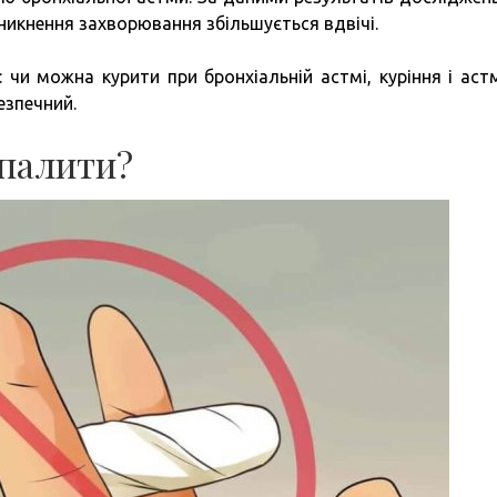
виникнення захворювання збільшується вдвічі.
 чи можна курити при бронхіальній астмі, куріння і аст
безпечний.
 палити?