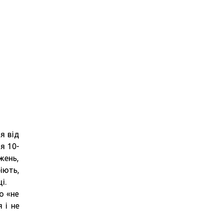
я від
я 10-
жень,
іють,
і.
о «не
 і не