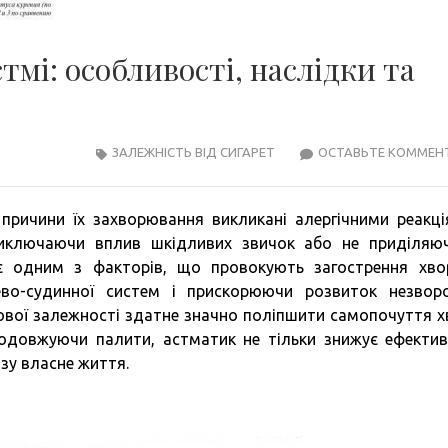
мі: особливості, наслідки та
ЗАЛЕЖНІСТЬ ВІД СИГАРЕТ
ОСТАВЬТЕ КОММЕН
 причини їх захворювання викликані алергічними реакці
виключаючи вплив шкідливих звичок або не приділяю
 є одним з факторів, що провокують загострення хво
во-судинної систем і прискорюючи розвиток незвор
нової залежності здатне значно поліпшити самопочуття х
родовжуючи палити, астматик не тільки знижує ефектив
озу власне життя.