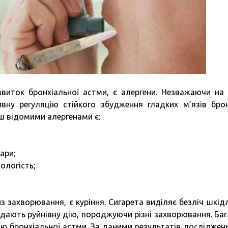
иток бронхіальної астми, є алергени. Незважаючи на 
вну регуляцію стійкого збудження гладких м’язів брон
ш відомими алергенами є:
ари;
ологість;
з захворювання, є куріння. Сигарета виділяє безліч шкід
авдають руйнівну дію, породжуючи різні захворювання. Баг
ню бронхіальної астми. За даними результатів досліджень