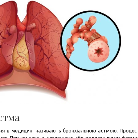
стма
ння в медицині називають бронхіальною астмою. Процес