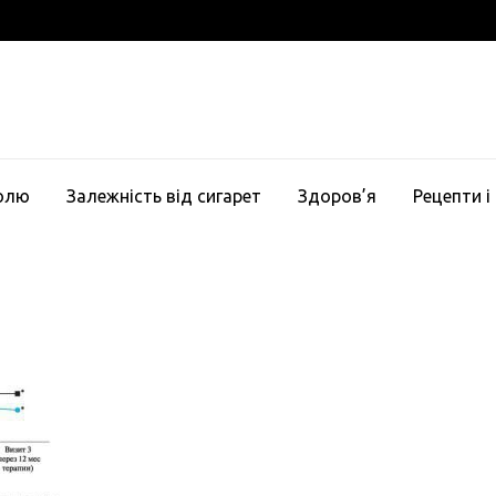
голю
Залежність від сигарет
Здоров’я
Рецепти і