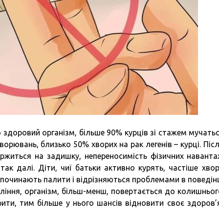
 здоровий організм, більше 90% курців зі стажем мучатьс
ворювань, близько 50% хворих на рак легенів – курці. Післ
аржиться на задишку, непереносимість фізичних наванта
так далі. Діти, чиї батьки активно курять, частіше хвор
е починають палити і відрізняються проблемами в поведінц
паління, організм, більш-менш, повертається до колишньог
рити, тим більше у нього шансів відновити своє здоров’я