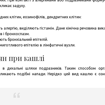
генях. При контакті з алергенами або подразниками форму
кликає задуху.
них клітин, еозинофілів, дендритних клітин:
ть алергію, виділяють гістамін. Дане хімічна речовина вик
в і бронхоспазм.
ють бронхіальний епітелій.
миготливого епітелію в лімфатичні вузли.
ян при кашлі
 в дихальні шляхи подразників. Таким способом орг
кликають подібні напади. Нерідко цей вид кашлю є оз