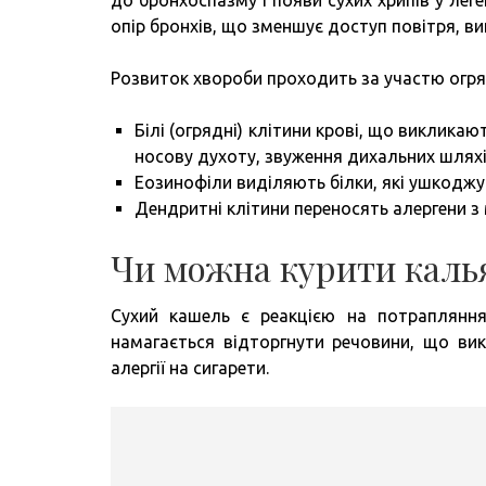
до бронхоспазму і появи сухих хрипів у ле
опір бронхів, що зменшує доступ повітря, ви
Розвиток хвороби проходить за участю огряд
Білі (огрядні) клітини крові, що викликаю
носову духоту, звуження дихальних шляхі
Еозинофіли виділяють білки, які ушкоджу
Дендритні клітини переносять алергени з 
Чи можна курити каль
Сухий кашель є реакцією на потрапляння
намагається відторгнути речовини, що ви
алергії на сигарети.