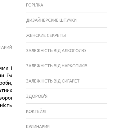
ГОРІЛКА
ДИЗАЙНЕРСКИЕ ШТУЧКИ
ЖЕНСКИЕ СЕКРЕТЫ
ТАРИЙ
ЧИ
ЗАЛЕЖНІСТЬ ВІД АЛКОГОЛЮ
МОЖНА
КУРИТИ
ЗАЛЕЖНІСТЬ ВІД НАРКОТИКІВ
ями і
ПРИ
чи їм
АСТМІ:
ЗАЛЕЖНІСТЬ ВІД СИГАРЕТ
роби,
ОСОБЛИВОСТІ,
отних
НАСЛІДКИ
ЗДОРОВ'Я
ворої
ТА
ність
РЕКОМЕНДАЦІЇ
КОКТЕЙЛІ
КУЛИНАРИЯ