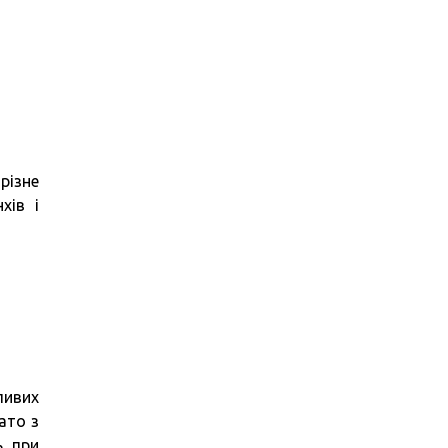
різне
хів і
ливих
ато з
, при