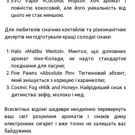
EVO Vapor «Coconut Mojito». Хоч аромат і
повністю кокосовий, але його унікальність від
цього не стає меншою.
Для любителів смачних коктейлів та різноманітних
десертів ми підготували кращі солодкі смаки:
Halo «Malibu Mentol». Ментол, що доповнює
аромат піно-Колади, не надто стандартне
поєднання для ласуни;
Five Pawns «Absolute Pin». Тютюновий абсент,
який змішується з корицею і карамеллю;
Cosmic Fog «Milk and Honey». Найрідніший смак з
дитинства: зефір, молоко і мед.
Всесвітньо відомі шедеври неодмінно перевернуть
ваш світ розуміння ароматів і смаків диму
електронних сигарет і вже точно не залишать вас
байдужими.