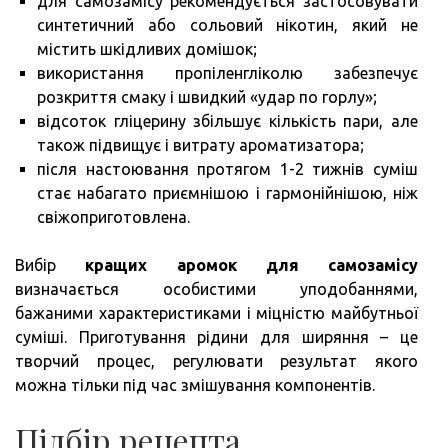
для самозамісу рекомендується застосовувати
синтетичний або сольовий нікотин, який не
містить шкідливих домішок;
використання пропіленгліколю забезпечує
розкриття смаку і швидкий «удар по горлу»;
відсоток гліцерину збільшує кількість пари, але
також підвищує і витрату ароматизатора;
після настоювання протягом 1-2 тижнів суміш
стає набагато приємнішою і гармонійнішою, ніж
свіжоприготовлена.
Вибір
кращих аромок для самозамісу
визначається особистими уподобаннями,
бажаними характеристиками і міцністю майбутньої
суміші. Приготування рідини для ширяння – це
творчий процес, регулювати результат якого
можна тільки під час змішування компонентів.
Підбір рецепта