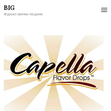
Перейти
BIG
к
Журнал звички людини
содержимому
(нажмите
Enter)