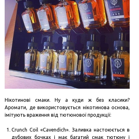
Нікотинові смаки. Ну а куди ж без класики?
Аромати, де використовується нікотинова основа,
імітують враження від тютюнової продукції:
Crunch Coil «Cavendich». Заливка настоюється в
дубових бочках і має багатий смак тютюну і