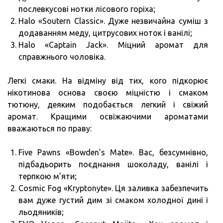
послевкусові нотки лісового горіха;
Halo «Soutern Classic». Дуже незвичайна суміш з
додаванням меду, цитрусових ноток і ванілі;
Halo «Captain Jack». Міцний аромат для
справжнього чоловіка.
Легкі смаки. На відміну від тих, кого підкорює
нікотинова основа своєю міцністю і смаком
тютюну, деяким подобається легкий і свіжий
аромат. Кращими освіжаючими ароматами
вважаються по праву:
Five Pawns «Bowden’s Mate». Вас, безсумнівно,
підбадьорить поєднання шоколаду, ванілі і
терпкою м’яти;
Cosmic Fog «Kryptonyte». Ця заливка забезпечить
вам дуже густий дим зі смаком холодної дині і
льодяників;