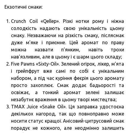
Екзотичні смаки:
Crunch Coil «Qellep». Різкі нотки рому і ніжна
солодкість надають свою унікальність цьому
смаку. Незважаючи на різкість смаку, післясмак
дуже м’яке і приємне. Цей аромат по праву
можна назвати п’янким, навіть трохи
нав’язливим, але в цьому і є шарм цього складу;
Five Pawns «Sixty-Oil». Зелений огірок, лікер, м’ята
і грейпфрут вже самі по собі є унікальним
набором, а під час куріння феєрія цього аромату
просто захоплює. Смак додає бадьорості та
освіжає, а тонкий аромат зелені залишає
незабутнє враження в цьому творі мистецтва;
TMAX Juice «Snake Oil». Ця заправка удостоєна
декількох нагород, так що повноправно може
носити статус кращої. Анісовий-цитрусовий смак
порадує не кожного, але неодмінно залишить