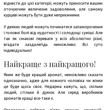
віднести до цієї категорії, можуть приносити вашим
оточуючим величезне задоволення, але самому
курцеві можуть бути дуже неприємними.
У деяких людей можуть починатися запаморочення
і головні болі від нудотності і солодощі суміші. Але
так як смакові переваги у всіх абсолютно різні,
вгадати заздалегідь неможливо. Всі суто
індивідуально!
Найкраще з найкращого!
Яким же буде кращий аромат, неможливо сказати
однозначно, адже для кожного чоловіка чи жінки
це буде щось своє. Недарма кажуть, що, скільки
людей, стільки й думок. Але серед виробників
ароматів кращі все-таки є.
Оголосимо рейтинг п’яти кращих компаній-