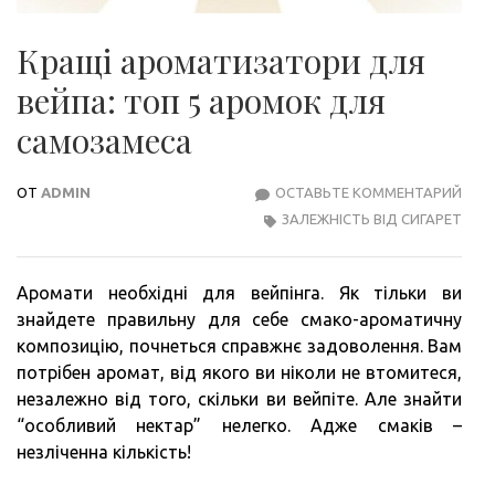
Кращі ароматизатори для
вейпа: топ 5 аромок для
самозамеса
ОТ
ADMIN
ОСТАВЬТЕ КОММЕНТАРИЙ
КРА
ЗАЛЕЖНІСТЬ ВІД СИГАРЕТ
АРО
ДЛЯ
ВЕЙП
Аромати необхідні для вейпінга. Як тільки ви
ТОП
знайдете правильну для себе смако-ароматичну
5
композицію, почнеться справжнє задоволення. Вам
АРО
потрібен аромат, від якого ви ніколи не втомитеся,
ДЛЯ
незалежно від того, скільки ви вейпіте. Але знайти
САМ
“особливий нектар” нелегко. Адже смаків –
незліченна кількість!