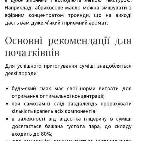
є дуже жирними і володіють легкою текстурою.
Наприклад, абрикосове масло можна змішувати з
ефірним концентратом троянди, що на виході
дасть вам дуже м’який і приємний аромат.
Основні рекомендації для
початківців
Для успішного приготування суміші знадобляться
деякі поради:
будь-який смак має свої норми витрати для
отримання оптимальної концентрації;
при самозамісі слід заздалегідь прорахувати
кількість крапель всіх компонентів;
в залежності від відсотка гліцерину в суміші
досягається бажана густота пара, до складу
входить до 80%;