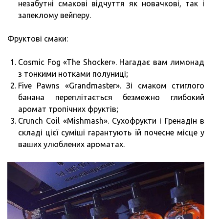
незабутні смакові відчуття як новачкові, так і
запеклому вейперу.
Фруктові смаки:
Cosmic Fog «The Shocker». Нагадає вам лимонад
з тонкими нотками полуниці;
Five Pawns «Grandmaster». Зі смаком стиглого
банана переплітається безмежно глибокий
аромат тропічних фруктів;
Crunch Coil «Mishmash». Сухофрукти і Гренадін в
складі цієї суміші гарантують їй почесне місце у
ваших улюблених ароматах.