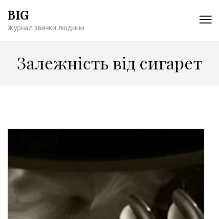
Перейти
BIG
к
Журнал звички людини
содержимому
(нажмите
Enter)
Залежність від сигарет