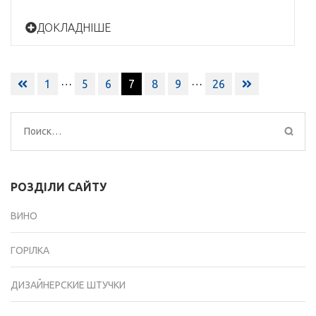
ДОКЛАДНІШЕ
Навигация
…
…
1
5
6
7
8
9
26
по
записям
Найти:
РОЗДІЛИ САЙТУ
ВИНО
ГОРІЛКА
ДИЗАЙНЕРСКИЕ ШТУЧКИ