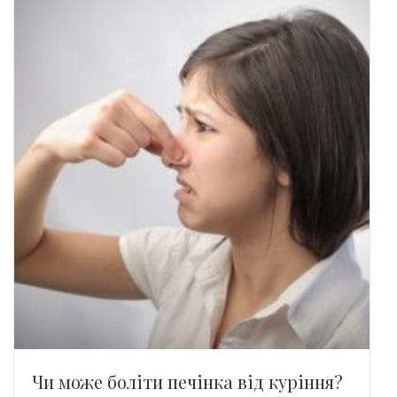
Чи може боліти печінка від куріння?