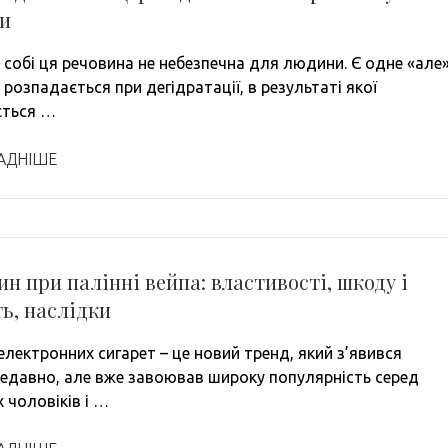
и
 собі ця речовина не небезпечна для людини. Є одне «але»
 розпадається при дегідратації, в результаті якої
ється …
АДНІШЕ
ин при палінні вейпа: властивості, шкоду і
ь, наслідки
електронних сигарет – це новий тренд, який з’явився
недавно, але вже завоював широку популярність серед
 чоловіків і …