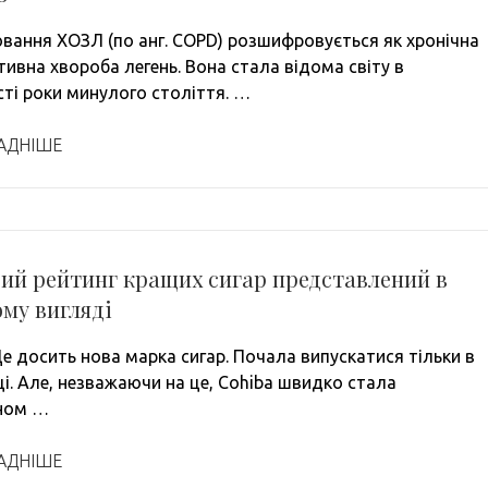
вання ХОЗЛ (по анг. COPD) розшифровується як хронічна
тивна хвороба легень. Вона стала відома світу в
сті роки минулого століття. …
АДНІШЕ
ий рейтинг кращих сигар представлений в
му вигляді
Це досить нова марка сигар. Почала випускатися тільки в
ці. Але, незважаючи на це, Cohiba швидко стала
ном …
АДНІШЕ