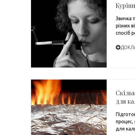
Курінн
Звичка 
різних в
спосіб 
ДОКЛ
Скільк
для ка
Підгото
процес,
для кал