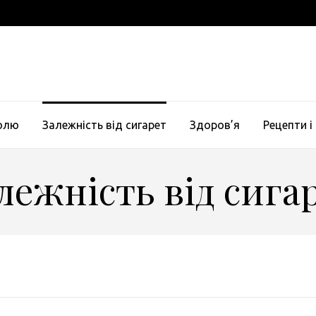
голю
Залежність від сигарет
Здоров’я
Рецепти і
лежність від сига