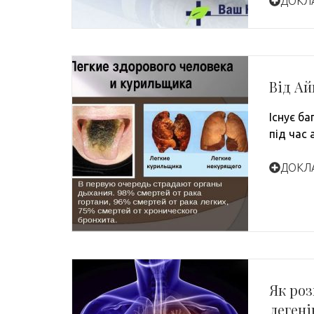
ДОКЛ
Від Ай
Існує ба
під час 
ДОКЛ
Як роз
легені