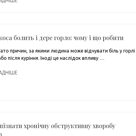
АДНІШЕ
коса болить і дере горло: чому і що робити
гато причин, за якими людина може відчувати біль у горлі
або після куріння. Іноді це наслідок впливу …
АДНІШЕ
пізнати хронічну обструктивну хворобу
в