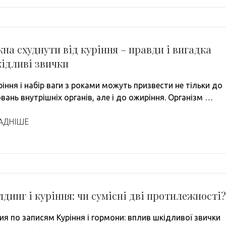
на схуднути від куріння – правди і вигадка
ідливі звички
іння і набір ваги з роками можуть призвести не тільки до
ань внутрішніх органів, але і до ожиріння. Організм …
АДНІШЕ
лдинг і куріння: чи сумісні дві протилежності?
я по записям Куріння і гормони: вплив шкідливої ​​звички