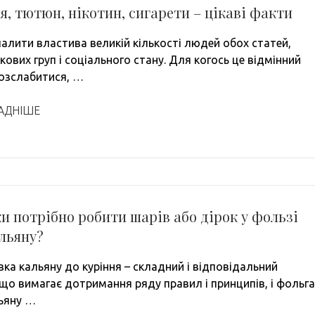
я, тютюн, нікотин, сигарети – цікаві факти
палити властива великій кількості людей обох статей,
ікових груп і соціального стану. Для когось це відмінний
розслабитися, …
АДНІШЕ
и потрібно робити шарів або дірок у фользі
льяну?
вка кальяну до куріння – складний і відповідальний
 що вимагає дотримання ряду правил і принципів, і фольга
ьяну …