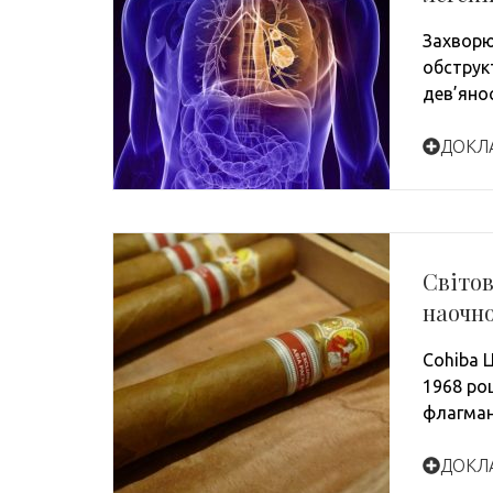
Захворю
обструк
дев’яно
ДОКЛ
Світов
наочно
Cohiba 
1968 ро
флагма
ДОКЛ