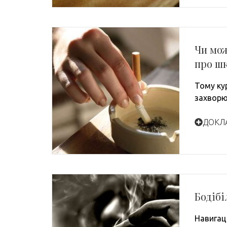
Чи мож
про шк
Тому кур
захворюв
ДОКЛ
Бодібі
Навигаци