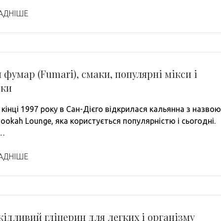
АДНІШЕ
фумар (Fumari), смаки, популярні мікси і
бки
 кінці 1997 року в Сан-Дієго відкрилася кальянна з назвою
ookah Lounge, яка користується популярністю і сьогодні.
…
АДНІШЕ
ідливий гліцерин для легких і організму