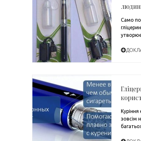
людин
Само по
гліцерин
утворю
ДОКЛ
Гліцер
корист
Куріння 
зовсім 
багатьох