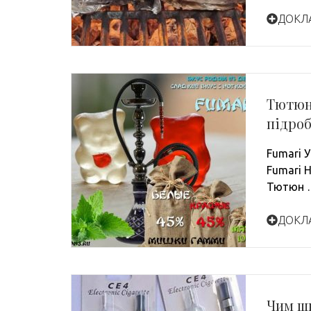
ДОКЛ
Тютюн 
підро
Fumari У
Fumari H
Тютюн 
ДОКЛ
Чим шк