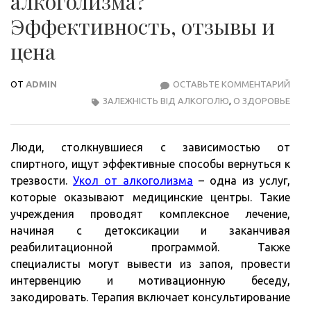
алкоголизма?
Эффективность, отзывы и
цена
ОТ
ADMIN
ОСТАВЬТЕ КОММЕНТАРИЙ
КАК
ЗАЛЕЖНІСТЬ ВІД АЛКОГОЛЮ
,
О ЗДОРОВЬЕ
ДЕЙ
УКО
ОТ
Люди, столкнувшиеся с зависимостью от
АЛК
спиртного, ищут эффективные способы вернуться к
ЭФФ
трезвости.
Укол от алкоголизма
– одна из услуг,
ОТЗ
которые оказывают медицинские центры. Такие
И
учреждения проводят комплексное лечение,
ЦЕН
начиная с детоксикации и заканчивая
реабилитационной программой. Также
специалисты могут вывести из запоя, провести
интервенцию и мотивационную беседу,
закодировать. Терапия включает консультирование