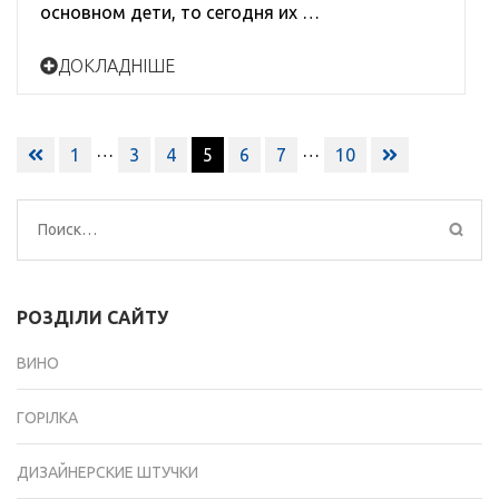
основном дети, то сегодня их …
ДОКЛАДНІШЕ
Навигация
…
…
1
3
4
5
6
7
10
по
записям
Найти:
РОЗДІЛИ САЙТУ
ВИНО
ГОРІЛКА
ДИЗАЙНЕРСКИЕ ШТУЧКИ