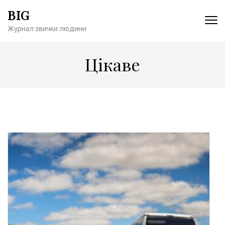
Перейти
BIG
к
Журнал звички людини
содержимому
(нажмите
Enter)
Цікаве