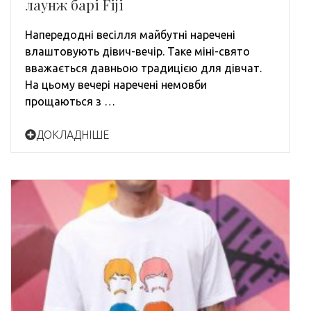
лаунж барі Fiji
Напередодні весілля майбутні наречені
влаштовують дівич-вечір. Таке міні-свято
вважається давньою традицією для дівчат.
На цьому вечері наречені немовби
прощаються з …
ДОКЛАДНІШЕ