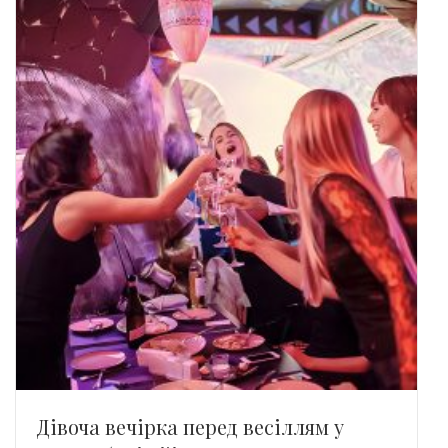
Дівоча вечірка перед весіллям у