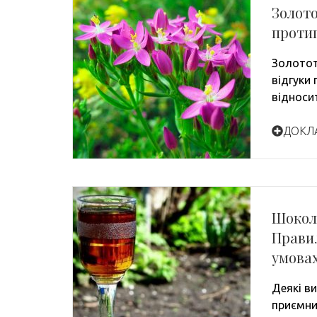
Золото
проти
Золотот
відгуки
відноси
ДОКЛ
Шокол
Правил
умова
Деякі в
приємни