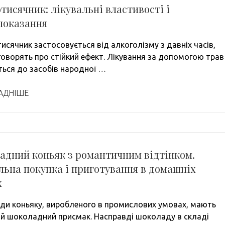
тисячник: лікувальні властивості і
показання
исячник застосовується від алкоголізму з давніх часів,
 говорять про стійкий ефект. Лікування за допомогою трав
ться до засобів народної …
АДНІШЕ
адний коньяк з романтичним відтінком.
ьна покупка і приготування в домашніх
х
иди коньяку, виробленого в промислових умовах, мають
й шоколадний присмак. Насправді шоколаду в складі