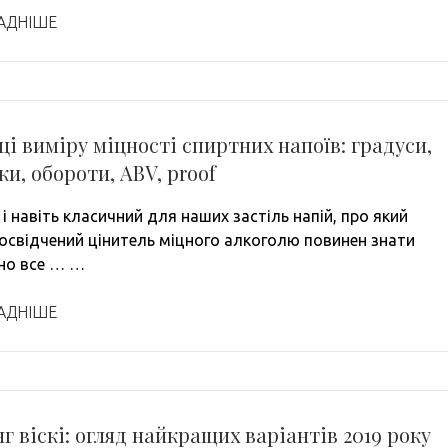
АДНІШЕ
і виміру міцності спиртних напоїв: градуси,
ки, обороти, ABV, proof
і навіть класичний для наших застіль напій, про який
освідчений цінитель міцного алкоголю повинен знати
но все … …
АДНІШЕ
г віскі: огляд найкращих варіантів 2019 року