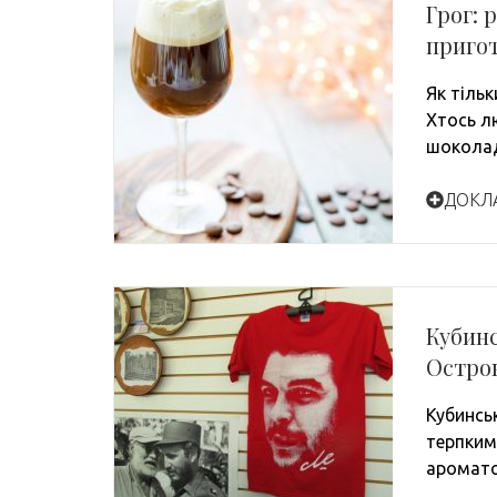
Грог: 
приго
Як тільк
Хтось л
шоколад
ДОКЛ
Кубинс
Остро
Кубинсь
терпким
аромато