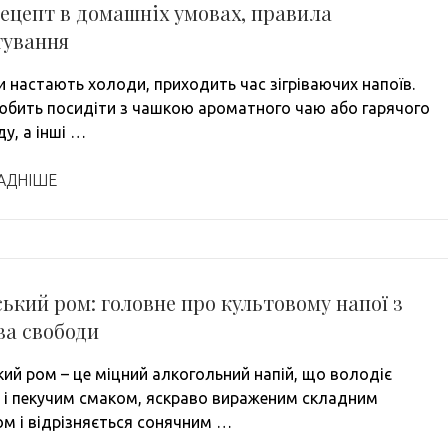
рецепт в домашніх умовах, правила
тування
и настають холоди, приходить час зігріваючих напоїв.
юбить посидіти з чашкою ароматного чаю або гарячого
у, а інші …
АДНІШЕ
ький ром: головне про культовому напої з
ва свободи
кий ром – це міцний алкогольний напій, що володіє
 і пекучим смаком, яскраво вираженим складним
м і відрізняється сонячним …