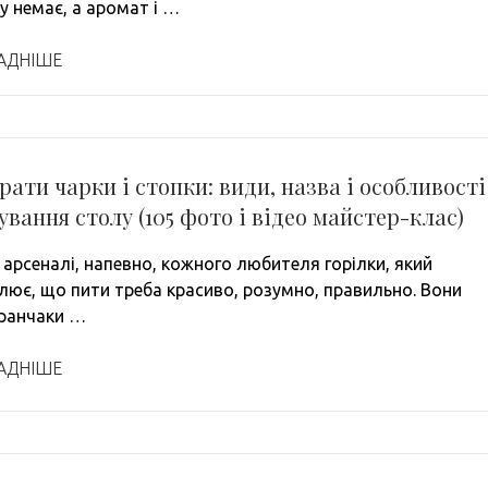
у немає, а аромат і …
АДНІШЕ
рати чарки і стопки: види, назва і особливості
ування столу (105 фото і відео майстер-клас)
 арсеналі, напевно, кожного любителя горілки, який
лює, що пити треба красиво, розумно, правильно. Вони
гранчаки …
АДНІШЕ