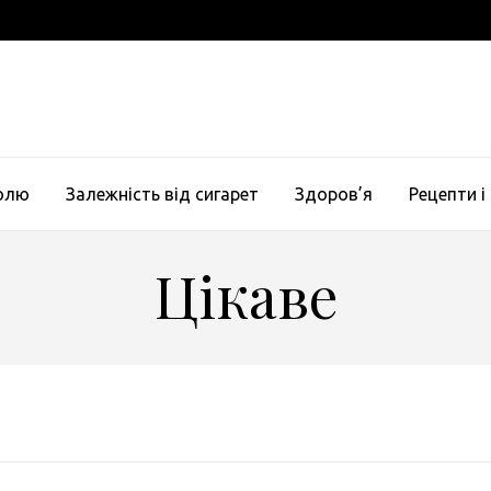
голю
Залежність від сигарет
Здоров’я
Рецепти і
Цікаве