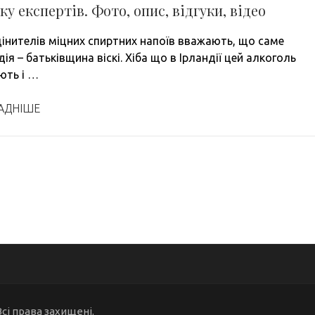
ку експертів. Фото, опис, відгуки, відео
цінителів міцних спиртних напоїв вважають, що саме
я – батьківщина віскі. Хіба що в Ірландії цей алкоголь
ють і …
АДНІШЕ
Всі права захищені.