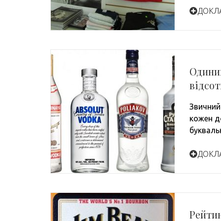
ДОКЛ
Одиниц
відсот
Звичний 
кожен д
букваль
ДОКЛ
Рейтин