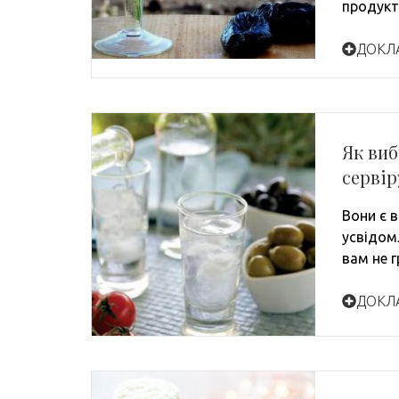
продукт
ДОКЛ
Як виб
сервір
Вони є в
усвідом
вам не 
ДОКЛ