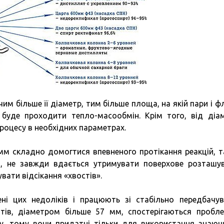
им більше її діаметр, тим більше площа, на якій пари і ф
 буде проходити тепло-масообмін. Крім того, від діа
оцесу в необхідних параметрах.
мм складно домогтися впевненого протікання реакцій, т
и, не завжди вдається утримувати поверхове розташу
вати відсікання «хвостів».
ні цих недоліків і працюють зі стабільно передбачу
тів, діаметром більше 57 мм, спостерігаються пробл
ту, тому вони придатні тільки для використання знаюч