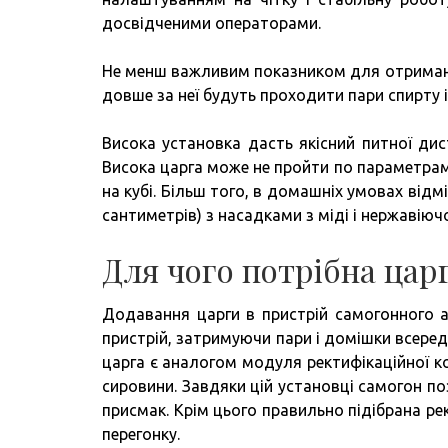
досвідченими операторами.
Не менш важливим показником для отримання
довше за неї будуть проходити пари спирту і
Висока установка дасть якісний питної дис
Висока царга може не пройти по параметрам 
на кубі. Більш того, в домашніх умовах від
сантиметрів) з насадками з міді і нержавіючо
Для чого потрібна цар
Додавання царги в пристрій самогонного 
пристрій, затримуючи пари і домішки всеред
царга є аналогом модуля ректифікаційної к
сировини. Завдяки цій установці самогон по
присмак. Крім цього правильно підібрана р
перегонку.