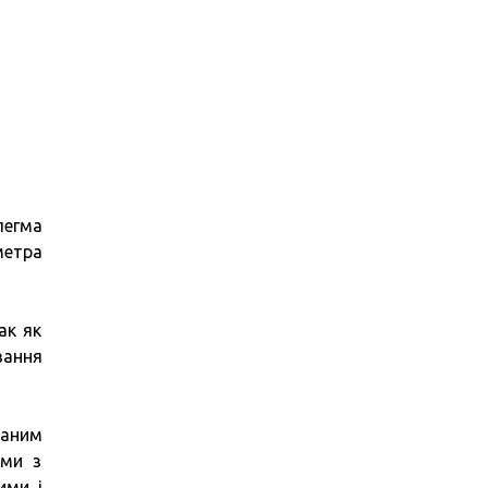
легма
метра
ак як
вання
ваним
еми з
ими і