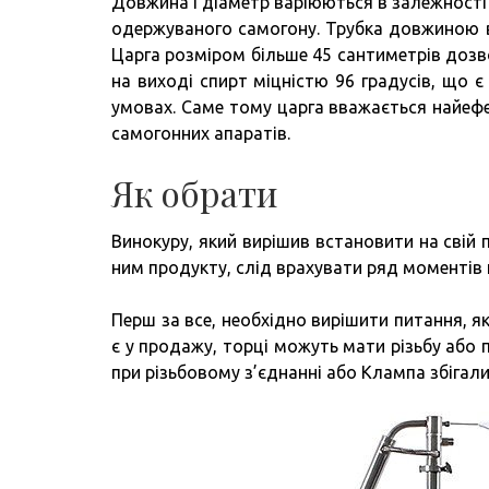
Довжина і діаметр варіюються в залежності 
одержуваного самогону. Трубка довжиною в
Царга розміром більше 45 сантиметрів дозв
на виході спирт міцністю 96 градусів, що
умовах. Саме тому царга вважається найеф
самогонних апаратів.
Як обрати
Винокуру, який вирішив встановити на свій 
ним продукту, слід врахувати ряд моментів 
Перш за все, необхідно вирішити питання, як
є у продажу, торці можуть мати різьбу або 
при різьбовому з’єднанні або Клампа збігали