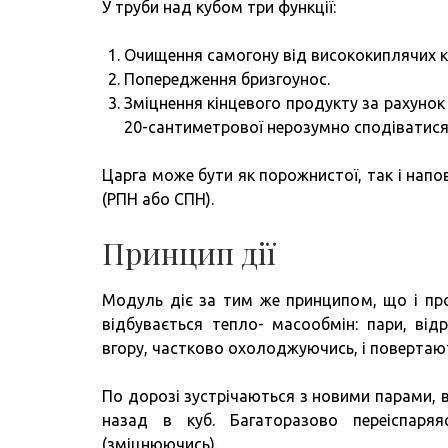
У труби над кубом три функції:
Очищення самогону від висококиплячих к
Попередження бризгоунос.
Зміцнення кінцевого продукту за рахунок
20-сантиметрової нерозумно сподіватися 
Царга може бути як порожнистої, так і на
(РПН або СПН).
Принцип дії
Модуль діє за тим же принципом, що і про
відбувається тепло- масообмін: пари, від
вгору, частково охолоджуючись, і повертаю
По дорозі зустрічаються з новими парами, в
назад в куб. Багаторазово переіспаря
(зміцнюючись).