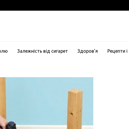
голю
Залежність від сигарет
Здоров’я
Рецепти і