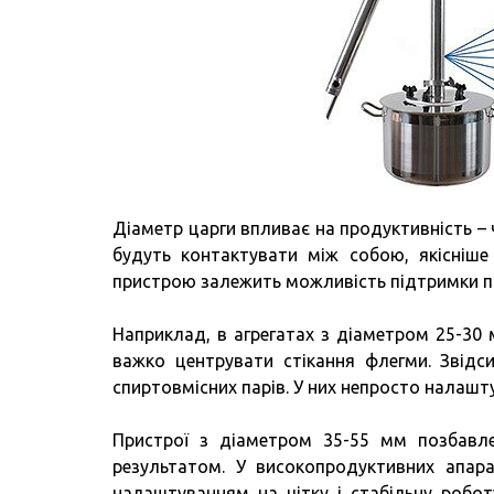
Діаметр царги впливає на продуктивність – ч
будуть контактувати між собою, якісніше
пристрою залежить можливість підтримки пр
Наприклад, в агрегатах з діаметром 25-30 
важко центрувати стікання флегми. Звідс
спиртовмісних парів. У них непросто налашту
Пристрої з діаметром 35-55 мм позбавле
результатом. У високопродуктивних апара
налаштуванням на чітку і стабільну робо