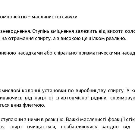
омпонентів – маслянистої сивухи.
 зневоднення. Ступінь зміцнення залежить від висоти коло
на отримання спирту, а з високою це цілком реально.
повненою насадками або спірально-призматическими наса
мислові колонні установки по виробництву спирту. У к
риваючись від нагрітої спиртовмісної рідини, спрямову
ться вниз флегмою.
ступаючи з ними в реакцію. Важкі маслянисті фракції сті
ясь, спирт очищається, позбавляючись заодно від