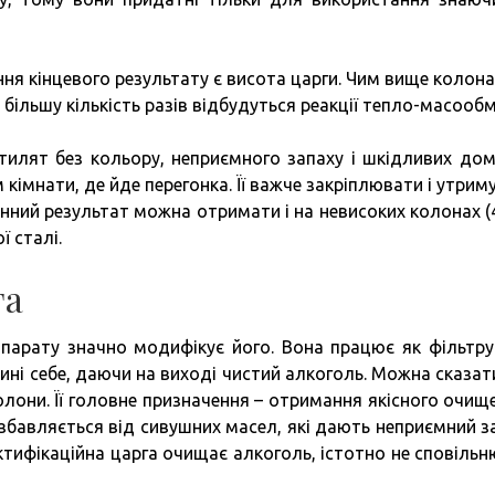
 кінцевого результату є висота царги. Чим вище колона
 більшу кількість разів відбудуться реакції тепло-масообм
тилят без кольору, неприємного запаху і шкідливих дом
кімнати, де йде перегонка. Її важче закріплювати і утрим
мінний результат можна отримати і на невисоких колонах (
ї сталі.
га
апарату значно модифікує його. Вона працює як фільтр
ині себе, даючи на виході чистий алкоголь. Можна сказат
олони. Її головне призначення – отримання якісного очищ
збавляється від сивушних масел, які дають неприємний за
ектифікаційна царга очищає алкоголь, істотно не сповіль