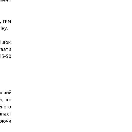
, тим
іну.
ішок.
увати
45-50
уючий
и, що
еного
пах і
нюючи