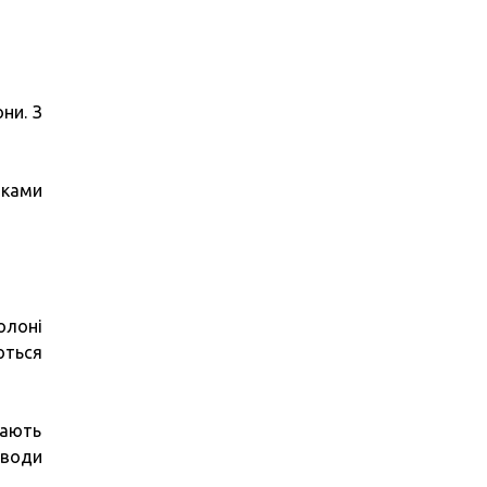
ни. З
дками
олоні
ються
кають
 води