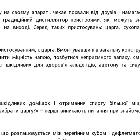
на своєму апараті, чекає похвали від друзів і намага
 традиційний дистиллятор пристроями, які можуть з
 на виході. Серед таких пристосувань: царга, сухопа
истосуванням, є царга. Вмонтувавши її в загальну констр
ити міцність напою, позбутися неприємного запаху, сма
т шкідливих для здоров’я альдегідів, ацетону та сив
шкідливих домішок і отримання спирту більшої міц
 вибрати царгу?» – перші виникають питання при знайомс
, що розташовується між перегінним кубом і дефлегмат