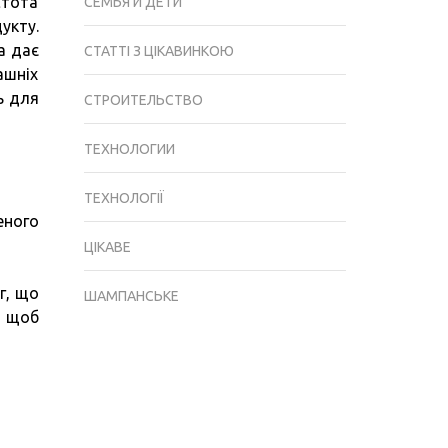
стота
СЕМЬЯ И ДЕТИ
укту.
а дає
СТАТТІ З ЦІКАВИНКОЮ
ашніх
ь для
СТРОИТЕЛЬСТВО
ТЕХНОЛОГИИ
ТЕХНОЛОГІЇ
еного
ЦІКАВЕ
г, що
ШАМПАНСЬКЕ
, щоб