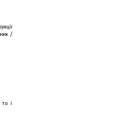
укції
ник /
 то і