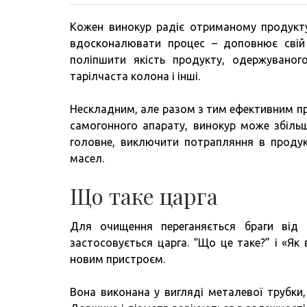
Кожен винокур радіє отриманому продукту 
вдосконалювати процес – доповнює свій
поліпшити якість продукту, одержуваного
тарілчаста колона і інші.
Нескладним, але разом з тим ефективним пр
самогонного апарату, винокур може збільш
головне, виключити потрапляння в продук
масел.
Що таке царга
Для очищення переганяється браги від 
застосовується царга. “Що це таке?” і «Як
новим пристроєм.
Вона виконана у вигляді металевої трубки