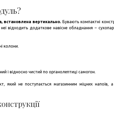
дуль?
а, встановлена вертикально.
Бувають компактні констр
д неї відходить додаткове навісне обладнання – сухопар
ні колони.
ий і відносно чистий по органолептиці самогон.
кт, який не поступається магазинним міцних напоїв, а
конструкції