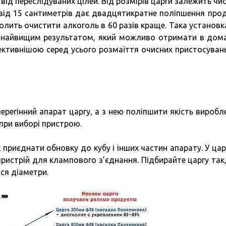
від переслідуваних цілей. Від розмірів царги залежить чи
ід 15 сантиметрів дає двадцятикратне поліпшення прод
олить очистити алкоголь в 60 разів краще. Така установк
 є найвищим результатом, який можливо отримати в дом
ективнішою серед усього розмаїття очисних пристосуван
перегінний апарат царгу, а з нею поліпшити якість виробл
при виборі пристрою.
 приєднати обновку до кубу і інших частин апарату. У цар
пристрій для клампового з’єднання. Підбирайте царгу так
ся діаметри.