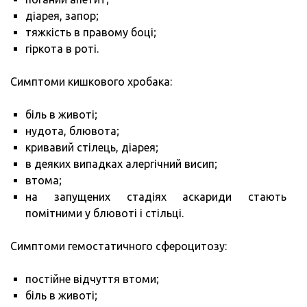
діарея, запор;
тяжкість в правому боці;
гіркота в роті.
Симптоми кишкового хробака:
біль в животі;
нудота, блювота;
кривавий стілець, діарея;
в деяких випадках алергічний висип;
втома;
на запущених стадіях аскариди стають
помітними у блювоті і стільці.
Симптоми гемостатичного сфероцитозу:
постійне відчуття втоми;
біль в животі;