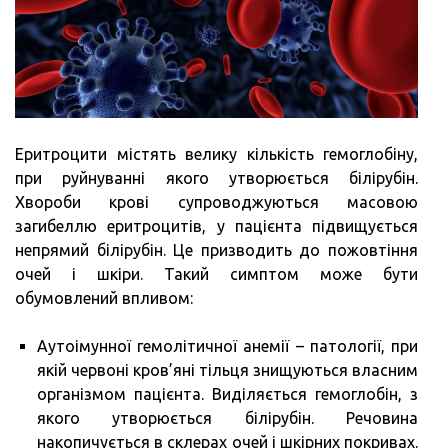
Еритроцити містять велику кількість гемоглобіну,
при руйнуванні якого утворюється білірубін.
Хвороби крові супроводжуються масовою
загибеллю еритроцитів, у пацієнта підвищується
непрямий білірубін. Це призводить до пожовтіння
очей і шкіри. Такий симптом може бути
обумовлений впливом:
Аутоімунної гемолітичної анемії – патології, при
якій червоні кров’яні тільця знищуються власним
організмом пацієнта. Виділяється гемоглобін, з
якого утворюється білірубін. Речовина
накопичується в склерах очей і шкірних покривах.