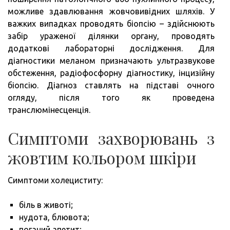
можливе здавлювання жовчовивідних шляхів. У
важких випадках проводять біопсію – здійснюють
забір ураженої ділянки органу, проводять
додаткові лабораторні дослідження. Для
діагностики меланом призначають ультразвукове
обстеження, радіофосфорну діагностику, інцизійну
біопсію. Діагноз ставлять на підставі очного
огляду, після того як проведена
транслюмінесценція.
Симптоми захворювань з
жовтим кольором шкіри
Симптоми холециститу:
біль в животі;
нудота, блювота;
поганий апетит;