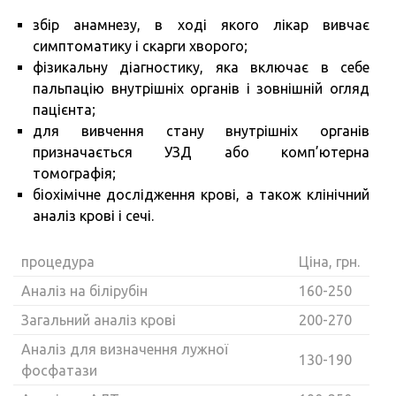
збір анамнезу, в ході якого лікар вивчає
симптоматику і скарги хворого;
фізикальну діагностику, яка включає в себе
пальпацію внутрішніх органів і зовнішній огляд
пацієнта;
для вивчення стану внутрішніх органів
призначається УЗД або комп’ютерна
томографія;
біохімічне дослідження крові, а також клінічний
аналіз крові і сечі.
процедура
Ціна, грн.
Аналіз на білірубін
160-250
Загальний аналіз крові
200-270
Аналіз для визначення лужної
130-190
фосфатази