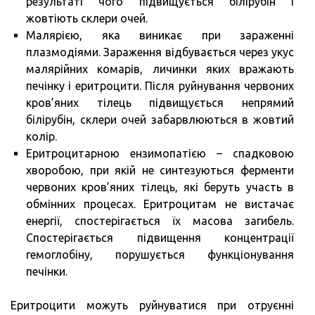
результаті чого підвищується білірубін і
жовтіють склери очей.
Малярією, яка виникає при зараженні
плазмодіями. Зараження відбувається через укус
малярійних комарів, личинки яких вражають
печінку і еритроцити. Після руйнування червоних
кров’яних тілець підвищується непрямий
білірубін, склери очей забарвлюються в жовтий
колір.
Еритроцитарною ензимопатією – спадковою
хворобою, при якій не синтезуються ферменти
червоних кров’яних тілець, які беруть участь в
обмінних процесах. Еритроцитам не вистачає
енергії, спостерігається їх масова загибель.
Спостерігається підвищення концентрації
гемоглобіну, порушується функціонування
печінки.
Еритроцити можуть руйнуватися при отруєнні