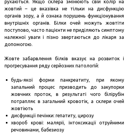
рухаються. Якщо склера змінюють свій колір на
жовтий – це вказівка ​​не тільки на дисфункцію
органів зору, а й ознака порушень функціонування
внутрішніх органів. Білки очей можуть жовтіти
поступово, часто пацієнти не приділяють симптому
належної уваги і пізно звертаються до лікаря за
допомогою.
Жовте забарвлення білків вказує на розвиток і
прогресування ряду серйозних патологій:
будь-якої форми панкреатиту, при якому
запальний процес призводить до закупорки
жовчних проток, в результаті чого білірубін
потрапляє в загальний кровотік, а склери очей
жовтіють
дисфункції печінки: гепатиту, цирозу
хвороб крові: малярії, інтоксикації отруйними
речовинами, бабезиозу