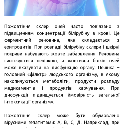
Пожовтіння склер очей часто пов’язано з
підвищенням концентрації білірубіну в крові. Це
ферментний речовина, яке складається з
еритроцитів. При розпаді білірубіну склери і шкірні
покриви набувають жовте забарвлення. Речовина
синтезується печінкою, а жовтизна білків очей
може вказувати на дисфункцію органу. Печінка –
головний «фільтр» людського організму, в якому
накопичуються метаболіти, продукти розпаду
медикаментів і продуктів харчування. При
дисфункції підвищується ймовірність загальної
інтоксикації організму.
Пожовтіння склер може бути обумовлено
вірусними гепатитами: А, В, С, Д. Наприклад, при