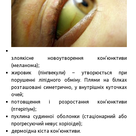
злоякісне новоутворення кон’юнктиви
(меланома);
жировик (пінгвекули) – утворюється при
порушенні ліпідного обміну. Плями на білках
розташовані симетрично, у внутрішніх куточках
очей;
потовщення і розростання кон’юнктиви
(птерігіум);
пухлина судинної оболонки (стаціонарний або
прогресуючий невус хоріоідеї);
дермоїдна кіста кон’юнктиви.