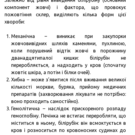
компонент жовчі) і фактора, що провокує
пожовтіння склер, виділяють кілька форм цієї
хвороби:
Механічна – виникає при закупорки
жовчовивідних шляхів каменями, пухлиною,
коли порушений відтік жовчі в порожнину
дванадцятипалої кишки: білірубін не
переробляється, а надходить у кров (спочатку
жовтіє шкіра, а потім і білки очей).
Хибна – може з’явитися після вживання великої
кількості моркви, буряка, прийому медичних
препаратів (захворювання лікувати не потрібно:
воно проходить самостійно).
Гемолітична – наслідок прискореного розпаду
гемоглобіну. Печінка не встигає переробляти, що
міститься в ньому, білірубін: він всмоктується в
кров і розноситься по кровоносних судинах до