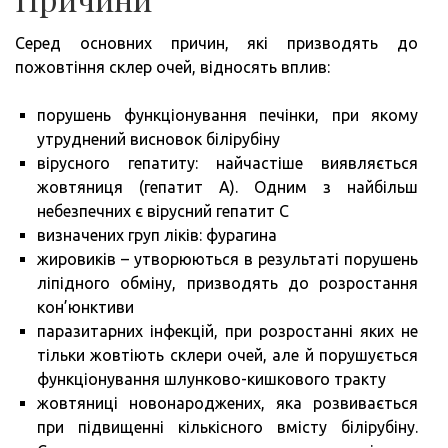
Серед основних причин, які призводять до
пожовтіння склер очей, відносять вплив:
порушень функціонування печінки, при якому
утруднений висновок білірубіну
вірусного гепатиту: найчастіше виявляється
жовтяниця (гепатит А). Одним з найбільш
небезпечних є вірусний гепатит С
визначених груп ліків: фурагина
жировиків – утворюються в результаті порушень
ліпідного обміну, призводять до розростання
кон’юнктиви
паразитарних інфекцій, при розростанні яких не
тільки жовтіють склери очей, але й порушується
функціонування шлунково-кишкового тракту
жовтяниці новонароджених, яка розвивається
при підвищенні кількісного вмісту білірубіну.