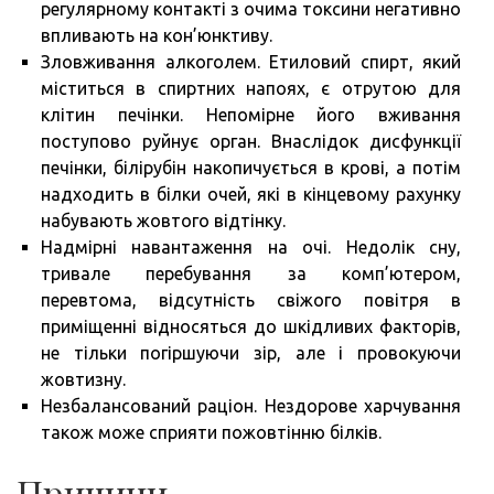
регулярному контакті з очима токсини негативно
впливають на кон’юнктиву.
Зловживання алкоголем. Етиловий спирт, який
міститься в спиртних напоях, є отрутою для
клітин печінки. Непомірне його вживання
поступово руйнує орган. Внаслідок дисфункції
печінки, білірубін накопичується в крові, а потім
надходить в білки очей, які в кінцевому рахунку
набувають жовтого відтінку.
Надмірні навантаження на очі. Недолік сну,
тривале перебування за комп’ютером,
перевтома, відсутність свіжого повітря в
приміщенні відносяться до шкідливих факторів,
не тільки погіршуючи зір, але і провокуючи
жовтизну.
Незбалансований раціон. Нездорове харчування
також може сприяти пожовтінню білків.
Причини