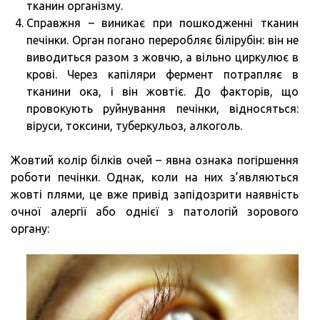
тканин організму.
Справжня – виникає при пошкодженні тканин
печінки. Орган погано переробляє білірубін: він не
виводиться разом з жовчю, а вільно циркулює в
крові. Через капіляри фермент потрапляє в
тканини ока, і він жовтіє. До факторів, що
провокують руйнування печінки, відносяться:
віруси, токсини, туберкульоз, алкоголь.
Жовтий колір білків очей – явна ознака погіршення
роботи печінки. Однак, коли на них з’являються
жовті плями, це вже привід запідозрити наявність
очної алергії або однієї з патологій зорового
органу: