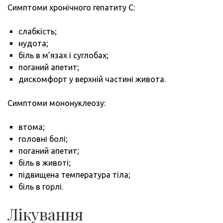
Симптоми хронічного гепатиту С:
слабкість;
нудота;
біль в м’язах і суглобах;
поганий апетит;
дискомфорт у верхній частині живота.
Симптоми мононуклеозу:
втома;
головні болі;
поганий апетит;
біль в животі;
підвищена температура тіла;
біль в горлі.
Лікування