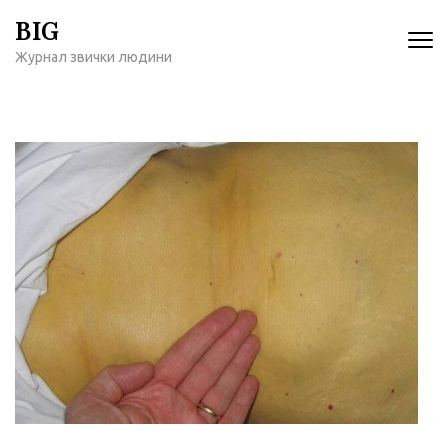
Перейти
BIG
к
Журнал звички людини
содержимому
(нажмите
Enter)