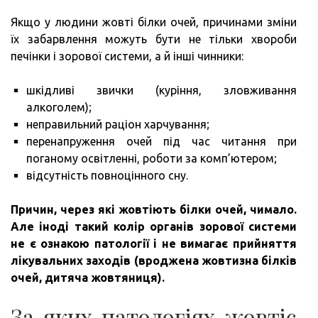
Якщо у людини жовті білки очей, причинами зміни
їх забарвлення можуть бути не тільки хвороби
печінки і зорової системи, а й інші чинники:
шкідливі звички (куріння, зловживання
алкоголем);
неправильний раціон харчування;
перенапруження очей під час читання при
поганому освітленні, роботи за комп’ютером;
відсутність повноцінного сну.
Причин, через які жовтіють білки очей, чимало.
Але іноді такий колір органів зорової системи
не є ознакою патології і не вимагає прийняття
лікувальних заходів (вроджена жовтизна білків
очей, дитяча жовтяниця).
За яких патологіях жовтіє