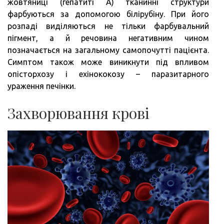
жовтяниці (гепатиті А) тканинні структури
фарбуються за допомогою білірубіну. При його
розпаді виділяються не тільки фарбувальний
пігмент, а й речовина негативним чином
позначається на загальному самопочутті пацієнта.
Симптом також може виникнути під впливом
опісторхозу і ехінококозу – паразитарного
ураження печінки.
Захворювання крові