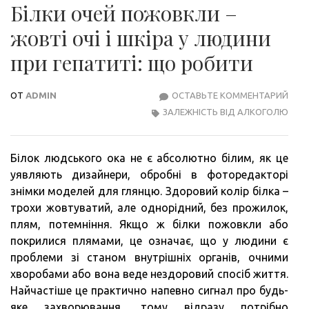
Білки очей пожовкли –
жовті очі і шкіра у людини
при гепатиті: що робити
ОТ
ADMIN
ОСТАВЬТЕ КОММЕНТАРИЙ
БІЛК
ЗАЛЕЖНІСТЬ ВІД АЛКОГОЛЮ
ОЧЕ
ПОЖ
–
Білок людського ока не є абсолютно білим, як це
ЖОВ
уявляють дизайнери, обробні в фоторедакторі
ОЧІ
знімки моделей для глянцю. Здоровий колір білка –
І
трохи жовтуватий, але однорідний, без прожилок,
ШКІ
плям, потемніння. Якщо ж білки пожовкли або
У
покрилися плямами, це означає, що у людини є
ЛЮД
проблеми зі станом внутрішніх органів, очними
ПРИ
хворобами або вона веде нездоровий спосіб життя.
ГЕПА
Найчастіше це практично напевно сигнал про будь-
ЩО
яке захворювання, тому відразу потрібно