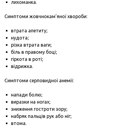
лихоманка.
Симптоми жовчнокам’яної хвороби:
втрата апетиту;
нудота;
різка втрата ваги;
біль в правому боці;
гіркота в роті;
відрижка.
Симптоми серповидної анемії:
напади болю;
виразки на ногах;
зниження гостроти зору;
набряк пальців рук або ніг;
втома.