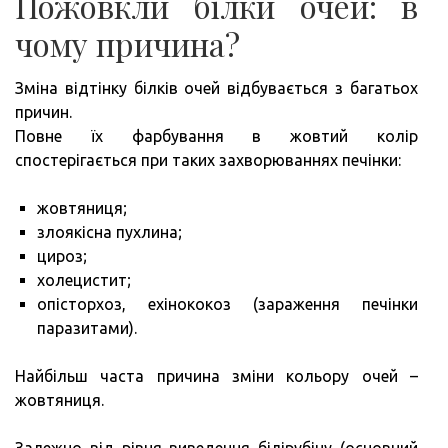
Пожовкли білки очей: в
чому причина?
Зміна відтінку білків очей відбувається з багатьох
причин.
Повне їх фарбування в жовтий колір
спостерігається при таких захворюваннях печінки:
жовтяниця;
злоякісна пухлина;
цироз;
холецистит;
опісторхоз, ехінококоз (зараження печінки
паразитами).
Найбільш часта причина зміни кольору очей –
жовтяниця.
Залежно від рівня виведення білірубіну (основний