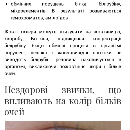
обмінних порушень білка, білірубіну,
мікроелементів. В результаті розвиваються
гемохроматоз, амілоїдоз
Жовті склери можуть вказувати на жовтяницю,
хворобу Боткіна, підвищення концентрації
білірубіну. Якщо обмінні процеси в організмі
порушені, печінка і жовчовивідні протоки не
виводять білірубін, речовина накопичується в
організмі, викликаючи пожовтіння шкіри і білків
очей.
Нездорові звички, що
впливають на колір білків
очей