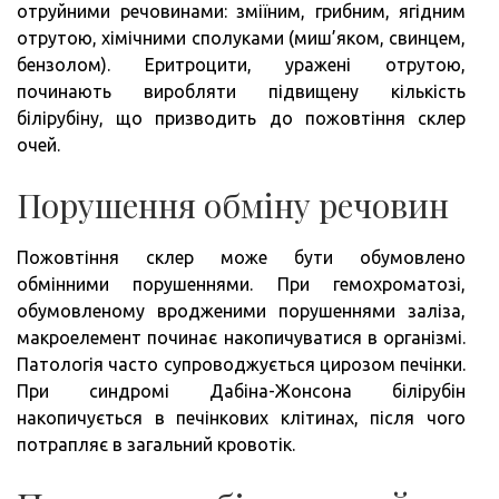
отруйними речовинами: зміїним, грибним, ягідним
отрутою, хімічними сполуками (миш’яком, свинцем,
бензолом). Еритроцити, уражені отрутою,
починають виробляти підвищену кількість
білірубіну, що призводить до пожовтіння склер
очей.
Порушення обміну речовин
Пожовтіння склер може бути обумовлено
обмінними порушеннями. При гемохроматозі,
обумовленому вродженими порушеннями заліза,
макроелемент починає накопичуватися в організмі.
Патологія часто супроводжується цирозом печінки.
При синдромі Дабіна-Жонсона білірубін
накопичується в печінкових клітинах, після чого
потрапляє в загальний кровотік.