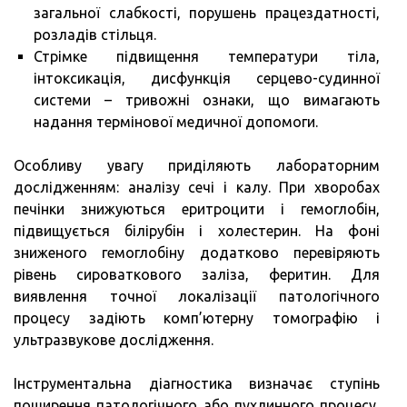
загальної слабкості, порушень працездатності,
розладів стільця.
Стрімке підвищення температури тіла,
інтоксикація, дисфункція серцево-судинної
системи – тривожні ознаки, що вимагають
надання термінової медичної допомоги.
Особливу увагу приділяють лабораторним
дослідженням: аналізу сечі і калу. При хворобах
печінки знижуються еритроцити і гемоглобін,
підвищується білірубін і холестерин. На фоні
зниженого гемоглобіну додатково перевіряють
рівень сироваткового заліза, феритин. Для
виявлення точної локалізації патологічного
процесу задіють комп’ютерну томографію і
ультразвукове дослідження.
Інструментальна діагностика визначає ступінь
поширення патологічного або пухлинного процесу,