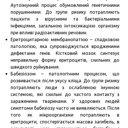
Аутоімунний процес обумовлений генетичними
порушеннями. До групи ризику потрапляють
пацієнти з вірусними та бактеріальними
інфекціями, загальною інтоксикацією організму
при впливі радіоактивних речовин.
Еритроцитарною мембранопатією – спадковою
патологією, яка супроводжується вродженими
дефектами генів. Кістковий мозок синтезує
неправильну форму еритроцитів, схильних до
швидкого руйнування.
Бабезіозом – патологічним процесом, що
розвивається після укусу кліща. До групи ризику
потрапляють люди з ослабленою імунною
системою, які схильні до частого контакту з
зараженими тваринами. У здорових людей
симптоми бабезіозу часто не виявляються. Після
того як мікроорганізми потрапляють в
еритроцити, спостерігається масова загибель, в