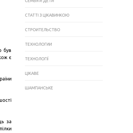
СЕМЬЯ И ДЕТИ
СТАТТІ З ЦІКАВИНКОЮ
СТРОИТЕЛЬСТВО
ТЕХНОЛОГИИ
о був
кож є
ТЕХНОЛОГІЇ
ЦІКАВЕ
раїни
ШАМПАНСЬКЕ
шості
ць за
пілки