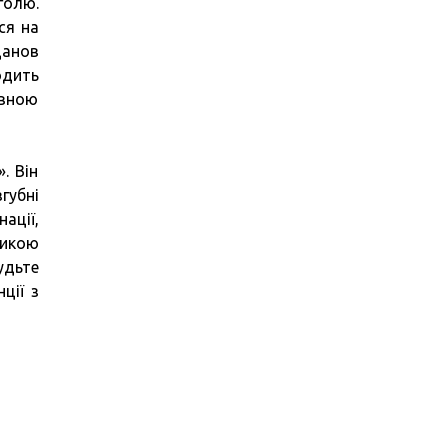
голю.
ся на
данов
одить
овною
. Він
губні
ації,
тикою
удьте
ції з