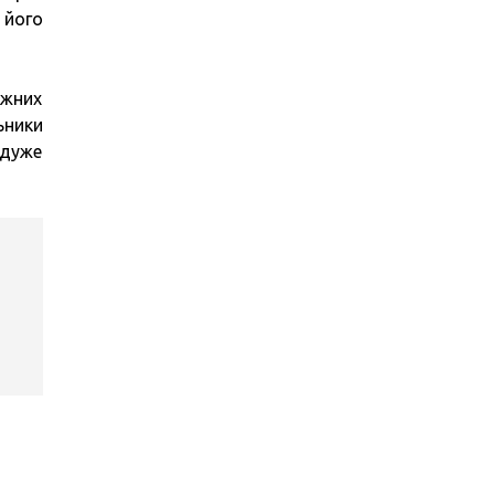
 його
ежних
ьники
 дуже