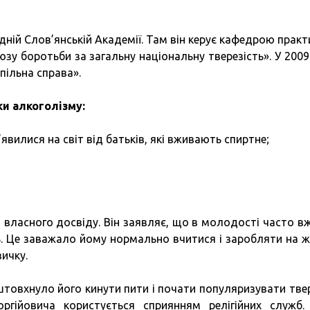
дній Слов’янській Академії. Там він керує кафедрою практ
юзу боротьби за загальну національну тверезість». У 2009
пільна справа».
и алкоголізму:
явилися на світ від батьків, які вживають спиртне;
з власного досвіду. Він заявляє, що в молодості часто в
нь. Це заважало йому нормально вчитися і заробляти на ж
ичку.
товхнуло його кинути пити і почати популяризувати тве
ргійовича користується сприянням релігійних служб.