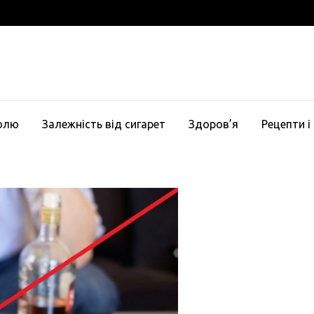
голю
Залежність від сигарет
Здоров’я
Рецепти і