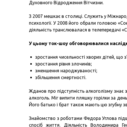
Духовного Відродження Вітчизни.
З 2007 мешкає в столиці. Служить у Міжнаро
психології. У 2008 його обрали головою «Со
діяльність транслювалася в телепередачі «С
У цьому ток-шоу обговорювалися наслідк
зростання чисельності хворих дітей, що з’
зростання рівня злочинів;
зменшення народжуваності;
збільшення смертності.
Жданов про підступність алкоголізму знає 
алкоголь. Міг випити пляшку горілки за де
Його батько і брат також мають цю згубну зв
Знайомство з роботами Федора Углова підш
спосіб життя. Діяльність Володимира Гео