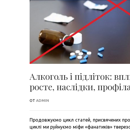
Алкоголь і підліток: вп
росте, наслідки, профіл
ОТ
ADMIN
Продовжуємо цикл статей, присвячених про
циклі ми руйнуємо міфи «фанатиків» тверезо