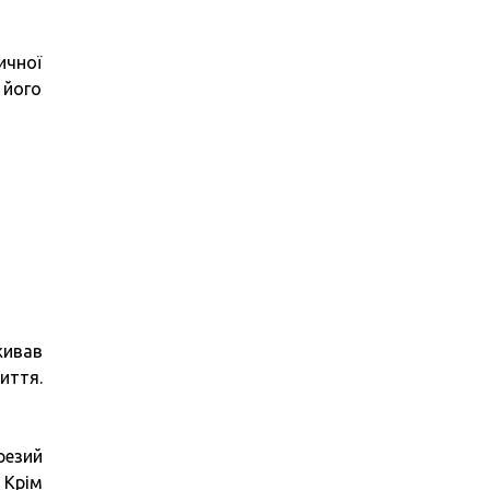
ичної
 його
живав
иття.
резий
 Крім