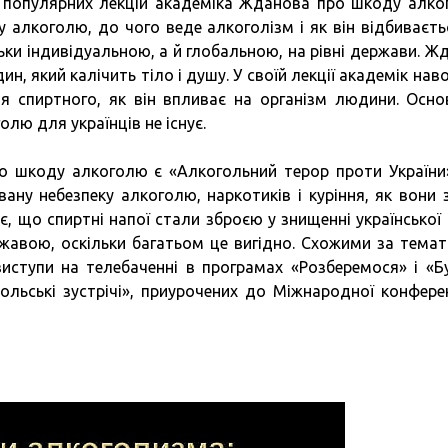
ш популярних лекцій академіка Жданова про шкоду алко
алкоголю, до чого веде алкоголізм і як він відбиваєть
льки індивідуальною, а й глобальною, на рівні держави. Ж
н, який калічить тіло і душу. У своїй лекції академік нав
ня спиртного, як він впливає на організм людини. Осн
лю для українців не існує.
шкоду алкоголю є «Алкогольний терор проти України»
ану небезпеку алкоголю, наркотиків і куріння, як вони з
, що спиртні напої стали зброєю у знищенні української н
ржавою, оскільки багатьом це вигідно. Схожими за тема
 виступи на телебаченні в програмах «Розберемося» і «Б
ольські зустрічі», приурочених до Міжнародної конферен