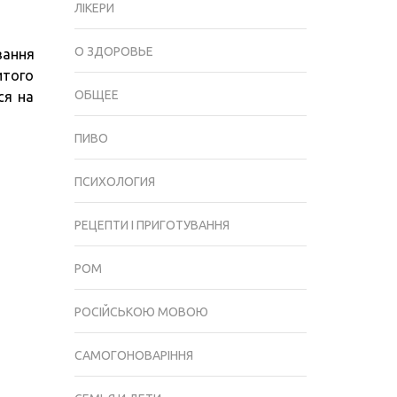
ЛІКЕРИ
НА
ОРГАНІЗМ,
О ЗДОРОВЬЕ
вання
ЩО
итого
РОСТЕ,
ОБЩЕЕ
ся на
НАСЛІДКИ,
ПРОФІЛАКТИКА
ПИВО
ПСИХОЛОГИЯ
РЕЦЕПТИ І ПРИГОТУВАННЯ
РОМ
РОСІЙСЬКОЮ МОВОЮ
САМОГОНОВАРІННЯ