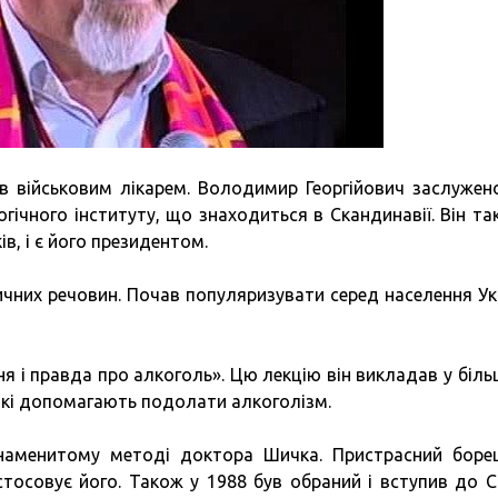
ив військовим лікарем. Володимир Георгійович заслужен
ічного інституту, що знаходиться в Скандинавії. Він та
в, і є його президентом.
ичних речовин. Почав популяризувати серед населення Ук
я і правда про алкоголь». Цю лекцію він викладав у біль
 які допомагають подолати алкоголізм.
знаменитому методі доктора Шичка. Пристрасний боре
астосовує його. Також у 1988 був обраний і вступив до С