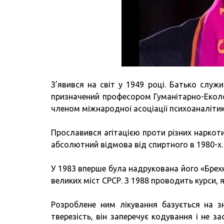
З’явився на світ у 1949 році. Батько служ
призначений професором Гуманітарно-Еколог
членом міжнародної асоціації психоаналітикі
Прославився агітацією проти різних наркот
абсолютний відмова від спиртного в 1980-х.
У 1983 вперше була надрукована його «Брехн
великих міст СРСР. З 1988 проводить курси,
Розроблене ним лікування базується на 
тверезість, він заперечує кодування і не з