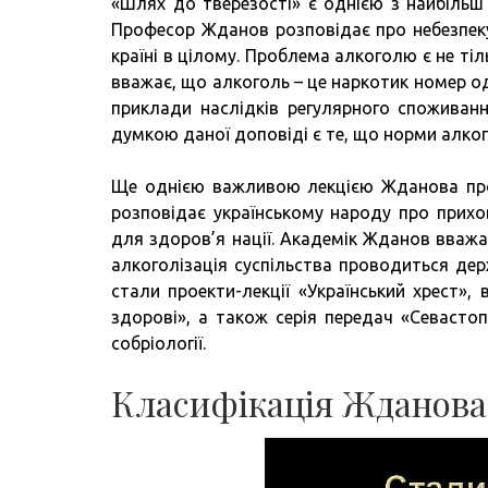
«Шлях до тверезості» є однією з найбіль
Професор Жданов розповідає про небезпеку 
країні в цілому. Проблема алкоголю є не ті
вважає, що алкоголь – це наркотик номер оди
приклади наслідків регулярного споживан
думкою даної доповіді є те, що норми алкого
Ще однією важливою лекцією Жданова про 
розповідає українському народу про прихов
для здоров’я нації. Академік Жданов вважає
алкоголізація суспільства проводиться де
стали проекти-лекції «Український хрест»,
здорові», а також серія передач «Севастоп
собріології.
Класифікація Жданова