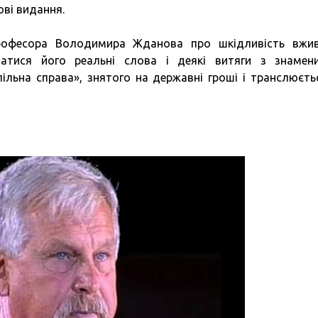
ові видання.
професора Володимира Жданова про шкідливість вжи
ватися його реальні слова і деякі витяги з знамен
ільна справа», знятого на державні гроші і транслюєть