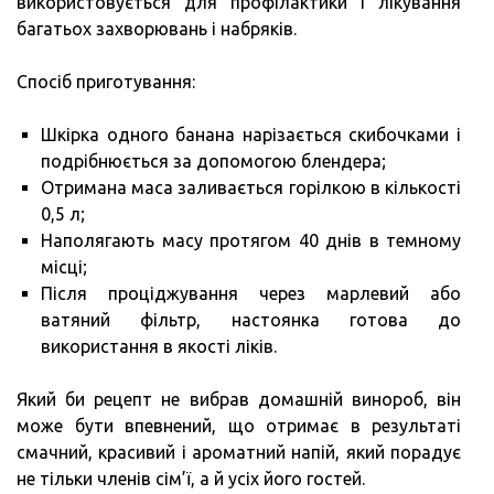
використовується для профілактики і лікування
багатьох захворювань і набряків.
Спосіб приготування:
Шкірка одного банана нарізається скибочками і
подрібнюється за допомогою блендера;
Отримана маса заливається горілкою в кількості
0,5 л;
Наполягають масу протягом 40 днів в темному
місці;
Після проціджування через марлевий або
ватяний фільтр, настоянка готова до
використання в якості ліків.
Який би рецепт не вибрав домашній винороб, він
може бути впевнений, що отримає в результаті
смачний, красивий і ароматний напій, який порадує
не тільки членів сім’ї, а й усіх його гостей.