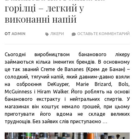
горілці – легкий у
виконанні напій
ОТ
ADMIN
ЛІКЕРИ
ОСТАВЬТЕ КОММЕНТАРИЙ
БАН
НАС
НА
Сьогодні виробництвом бананового лікеру
ГОРІ
займаються кілька іменитих брендів. В основному
–
це так званий Creme de Bananes (Крем де Банан) –
ЛЕГ
солодкий, тягучий напій, який давним-давно взяли
У
на озброєння DeKuyper, Marie Brizard, Bols,
ВИК
McGuinness і Hiram Walker. Його роблять на основі
НАП
бананового екстракту і нейтральних спиртів. У
магазинах він коштує немало грошей, при цьому
приготувати його вдома не складе великих
труднощів. Без зайвих слів приступаємо …