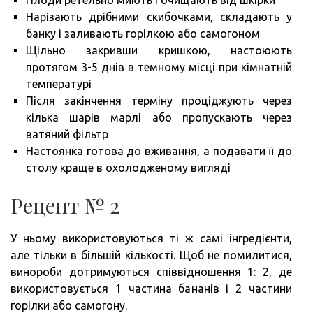
Плоди ретельно миють і очищають від шкірки
Нарізають дрібними скибочками, складають у
банку і заливають горілкою або самогоном
Щільно закривши кришкою, настоюють
протягом 3-5 днів в темному місці при кімнатній
температурі
Після закінчення терміну проціджують через
кілька шарів марлі або пропускають через
ватяний фільтр
Настоянка готова до вживання, а подавати її до
столу краще в охолодженому вигляді
Рецепт № 2
У ньому використовуються ті ж самі інгредієнти,
але тільки в більшій кількості. Щоб не помилитися,
винороби дотримуються співвідношення 1: 2, де
використовується 1 частина бананів і 2 частини
горілки або самогону.