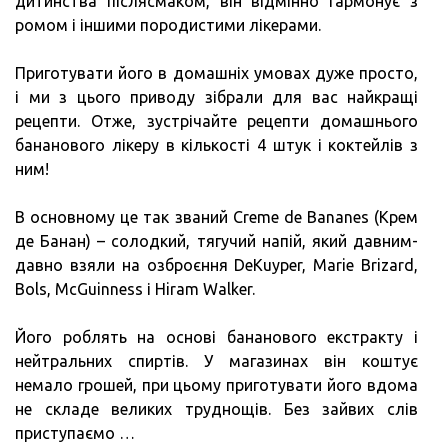
дитинства післясмаком, він відмінно гармонує з
ромом і іншими породистими лікерами.
Приготувати його в домашніх умовах дуже просто,
і ми з цього приводу зібрали для вас найкращі
рецепти. Отже, зустрічайте рецепти домашнього
бананового лікеру в кількості 4 штук і коктейлів з
ним!
В основному це так званий Creme de Bananes (Крем
де Банан) – солодкий, тягучий напій, який давним-
давно взяли на озброєння DeKuyper, Marie Brizard,
Bols, McGuinness і Hiram Walker.
Його роблять на основі бананового екстракту і
нейтральних спиртів. У магазинах він коштує
немало грошей, при цьому приготувати його вдома
не складе великих труднощів. Без зайвих слів
приступаємо …