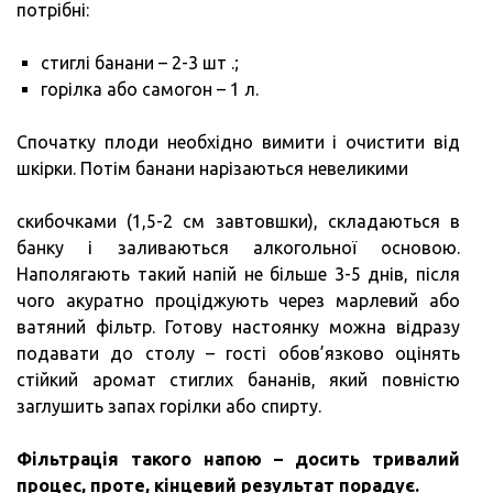
потрібні:
стиглі банани – 2-3 шт .;
горілка або самогон – 1 л.
Спочатку плоди необхідно вимити і очистити від
шкірки. Потім банани нарізаються невеликими
скибочками (1,5-2 см завтовшки), складаються в
банку і заливаються алкогольної основою.
Наполягають такий напій не більше 3-5 днів, після
чого акуратно проціджують через марлевий або
ватяний фільтр. Готову настоянку можна відразу
подавати до столу – гості обов’язково оцінять
стійкий аромат стиглих бананів, який повністю
заглушить запах горілки або спирту.
Фільтрація такого напою – досить тривалий
процес, проте, кінцевий результат порадує.