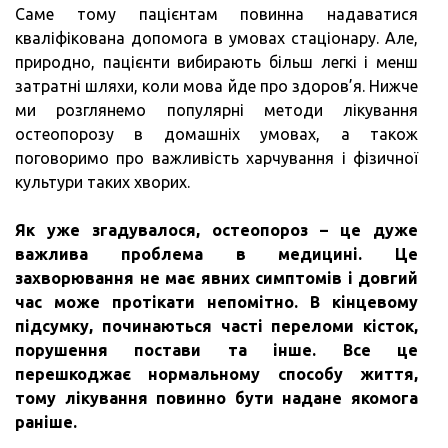
Саме тому пацієнтам повинна надаватися
кваліфікована допомога в умовах стаціонару. Але,
природно, пацієнти вибирають більш легкі і менш
затратні шляхи, коли мова йде про здоров’я. Нижче
ми розглянемо популярні методи лікування
остеопорозу в домашніх умовах, а також
поговоримо про важливість харчування і фізичної
культури таких хворих.
Як уже згадувалося, остеопороз – це дуже
важлива проблема в медицині.
Це
захворювання не має явних симптомів і довгий
час може протікати непомітно.
В кінцевому
підсумку, починаються часті переломи кісток,
порушення постави та інше.
Все це
перешкоджає нормальному способу життя,
тому лікування повинно бути надане якомога
раніше.