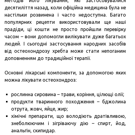
методів його лікування, які застосовувалися
десятиліття назад, коли офіційна медицина була не
настільки розвинена і часто недоступна. Багато
популярних рецепти використовували ще наші
прадіди, ці кошти не просто пройшли перевірку
часом – вони допомогли вилікувати дуже багатьох
людей. І сьогодні застосування народних засобів
від остеохондрозу хребта може стати непоганим
доповненням до традиційної терапії.
Основні лікарські компоненти, за допомогою яких
можна лікувати остеохондроз:
рослинна сировина – трави, коріння, цілющі олії;
продукти тваринного походження – бджолина
отрута, жовч, яйце, жир;
хімічні препарати, що володіють дратівливою,
знеболюючим і зігріваючу дію – спирт, йод,
анальгін, скипидар.