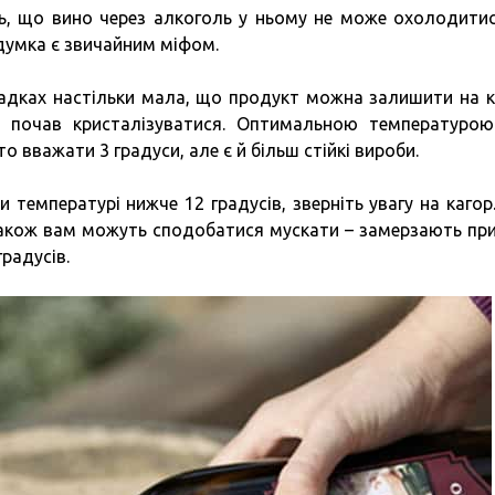
ь, що вино через алкоголь у ньому не може охолодити
 думка є звичайним міфом.
адках настільки мала, що продукт можна залишити на к
н почав кристалізуватися. Оптимальною температуро
 вважати 3 градуси, але є й більш стійкі вироби.
и температурі нижче 12 градусів, зверніть увагу на кагор
 Також вам можуть сподобатися мускати – замерзають при
градусів.