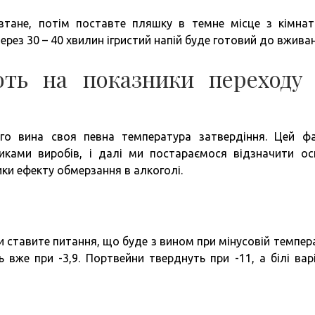
зтане, потім поставте пляшку в темне місце з кімна
ерез 30 – 40 хвилин ігристий напій буде готовий до вжива
ть на показники переходу
го вина своя певна температура затвердіння. Цей ф
иками виробів, і далі ми постараємося відзначити ос
тики ефекту обмерзання в алкоголі.
и ставите питання, що буде з вином при мінусовій темпера
 вже при -3,9. Портвейни тверднуть при -11, а білі вар