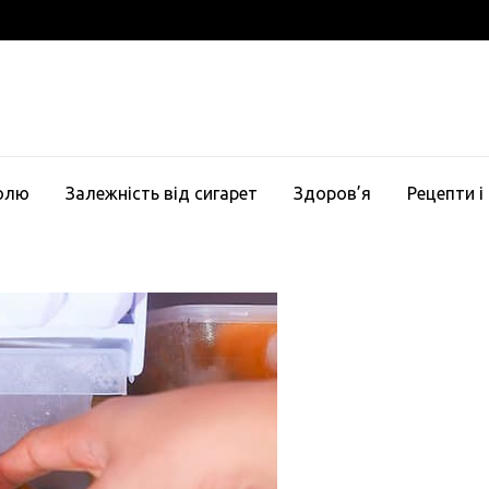
голю
Залежність від сигарет
Здоров’я
Рецепти і