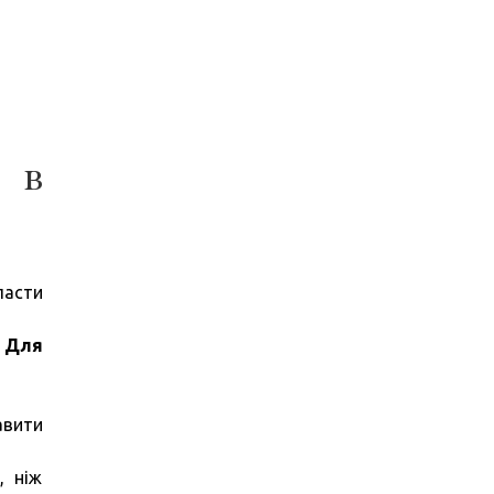
а в
ласти
.
Для
авити
, ніж