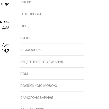
ЛІКЕРИ
ся до
ЯКІЙ
ТЕМПЕРАТУРІ,
О ЗДОРОВЬЕ
А
ілька
ТАКОЖ
ОБЩЕЕ
ю для
ЯК
ПРАВИЛЬНО
ПИВО
ВІДТАВАТИ
. Для
ІГРИСТИЙ
ПСИХОЛОГИЯ
 14,2
НАПІЙ?
РЕЦЕПТИ І ПРИГОТУВАННЯ
РОМ
РОСІЙСЬКОЮ МОВОЮ
САМОГОНОВАРІННЯ