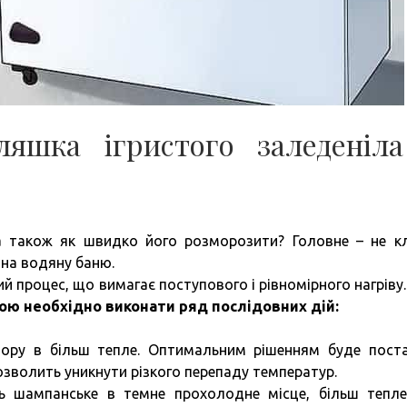
яшка ігристого заледеніл
а також як швидко його розморозити? Головне – не к
ї на водяну баню.
й процес, що вимагає поступового і рівномірного нагріву
ою необхідно виконати ряд послідовних дій:
тору в більш тепле. Оптимальним рішенням буде пост
зволить уникнути різкого перепаду температур.
ть шампанське в темне прохолодне місце, більш тепле