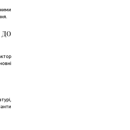
тними
ння.
 до
актор
новні
турі,
іанти