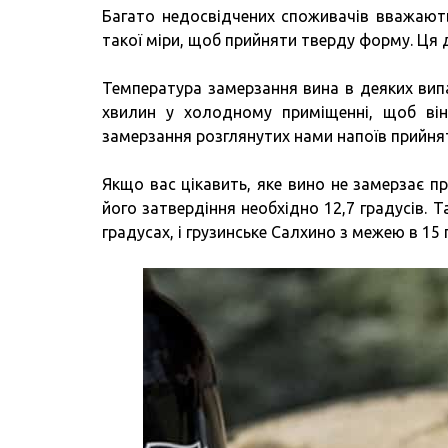
Багато недосвідчених споживачів вважают
такої міри, щоб прийняти тверду форму. Ця
Температура замерзання вина в деяких вип
хвилин у холодному приміщенні, щоб ві
замерзання розглянутих нами напоїв прийнято
Якщо вас цікавить, яке вино не замерзає пр
його затвердіння необхідно 12,7 градусів.
градусах, і грузинське Салхино з межею в 15 