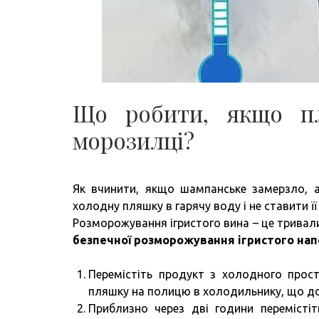
Що робити, якщо пл
морозилці?
Як вчинити, якщо шампанське замерзло, 
холодну пляшку в гарячу воду і не ставити ї
Розморожування ігристого вина – це тривали
безпечної розморожування ігристого нап
Перемістіть продукт з холодного прос
пляшку на полицю в холодильнику, що до
Приблизно через дві години перемісті