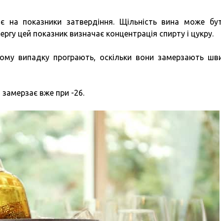
є на показники затвердіння. Щільність вина може бу
чергу цей показник визначає концентрація спирту і цукру.
ному випадку програють, оскільки вони замерзають шв
 замерзає вже при -26.