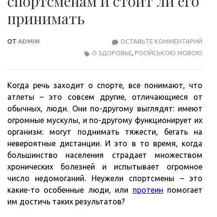
спортсменам и стоит ли его
принимать
ОТ
ADMIN
ОСТАВЬТЕ КОММЕНТАРИЙ
ЗАЧ
О ЗДОРОВЬЕ
,
РОСІЙСЬКОЮ МОВОЮ
НУЖ
ПРО
СПО
Когда речь заходит о спорте, все понимают, что
И
атлеты – это совсем другие, отличающиеся от
СТО
обычных, люди. Они по-другому выглядят: имеют
ЛИ
огромные мускулы, и по-другому функционирует их
ЕГО
организм: могут поднимать тяжести, бегать на
ПРИ
невероятные дистанции. И это в то время, когда
большинство населения страдает множеством
хронических болезней и испытывает огромное
число недомоганий. Неужели спортсмены – это
какие-то особенные люди, или
протеин
помогает
им достичь таких результатов?