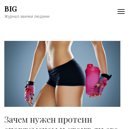
Перейти
BIG
к
Журнал звички людини
содержимому
(нажмите
Enter)
Зачем нужен протеин