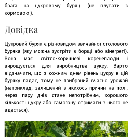
брага на цукровому буряці (не плутати з
кормовою!).
Довідка
Цукровий буряк є різновидом звичайної столового
буряка (яку можна зустріти в борщі або вінегреті).
Вона має світло-коричневі коренеплоди і
вирощується для виробництва цукру. Варто
відзначити, що з кожним днем рівень цукру в цій
буряку падає, тому не прибраний вчасно урожай
(наприклад, залишений з якихось причин на полі,
через пару днів стане непотрібним, хорошого
кількості цукру або самогону отримати з нього не
вдасться).