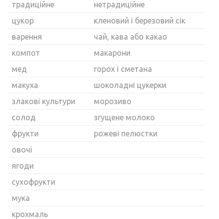
традиційне
нетрадиційне
цукор
кленовий і березовий сік
варення
чай, кава або какао
компот
макарони
мед
горох і сметана
макуха
шоколадні цукерки
злакові культури
морозиво
солод
згущене молоко
фрукти
рожеві пелюстки
овочі
ягоди
сухофрукти
мука
крохмаль