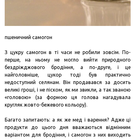
пшеничний самогон
З цукру самогон в ті часи не робили зовсім. По-
перше, на ньому не могло вийти природного
бездріжджового бродіння, а по-друге, і це
найголовніше, цукор тоді був практично
недоступний селянам. Він продавався за досить
великі гроші, і не піском, як ми звикли, а так званою
«головою» (за формою ця голова нагадувала
кругляк жовто-бежевого кольору).
Багато запитають: а як же мед і варення? Адже ці
продукти до цього дня вважаються відмінним
варіантом для бродіння, і самогон з них виходить