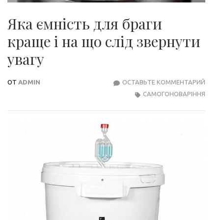
Яка ємність для браги
краще і на що слід звернути
увагу
ОТ
ADMIN
ОСТАВЬТЕ КОММЕНТАРИЙ
ЯКА
САМОГОНОВАРІННЯ
ЄМН
ДЛЯ
БРА
КРА
І
НА
ЩО
СЛІ
ЗВЕ
УВА