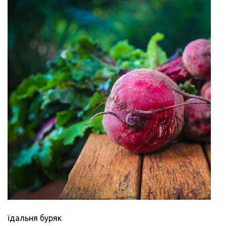
їдальня буряк