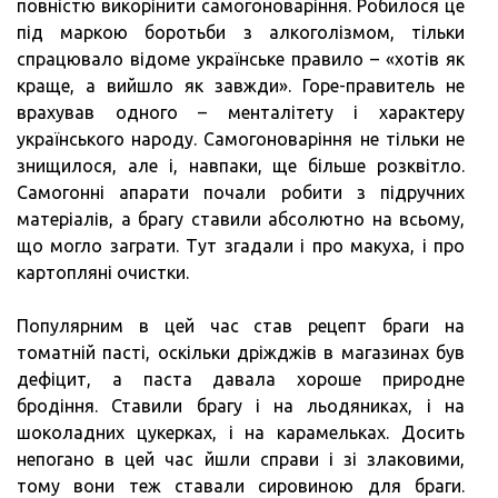
повністю викорінити самогоноваріння. Робилося це
під маркою боротьби з алкоголізмом, тільки
спрацювало відоме українське правило – «хотів як
краще, а вийшло як завжди». Горе-правитель не
врахував одного – менталітету і характеру
українського народу. Самогоноваріння не тільки не
знищилося, але і, навпаки, ще більше розквітло.
Самогонні апарати почали робити з підручних
матеріалів, а брагу ставили абсолютно на всьому,
що могло заграти. Тут згадали і про макуха, і про
картопляні очистки.
Популярним в цей час став рецепт браги на
томатній пасті, оскільки дріжджів в магазинах був
дефіцит, а паста давала хороше природне
бродіння. Ставили брагу і на льодяниках, і на
шоколадних цукерках, і на карамельках. Досить
непогано в цей час йшли справи і зі злаковими,
тому вони теж ставали сировиною для браги.