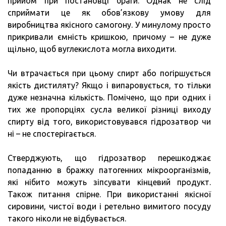
прийом при постановці браги. Однак не слід
сприймати це як обов’язкову умову для
виробництва якісного самогону. У минулому просто
прикривали ємність кришкою, причому – не дуже
щільно, щоб вуглекислота могла виходити.
Чи втрачається при цьому спирт або погіршується
якість дистиляту? Якщо і випаровується, то тільки
дуже незначна кількість. Помічено, що при одних і
тих же пропорціях сусла великої різниці виходу
спирту від того, використовувався гідрозатвор чи
ні – не спостерігається.
Стверджують, що гідрозатвор перешкоджає
попаданню в бражку патогенних мікроорганізмів,
які нібито можуть зіпсувати кінцевий продукт.
Також питання спірне. При використанні якісної
сировини, чистої води і ретельно вимитого посуду
такого ніколи не відбувається.