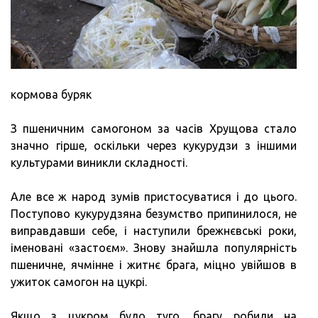
кормова буряк
З пшеничним самогоном за часів Хрущова стало
значно гірше, оскільки через кукурудзи з іншими
культурами виникли складності.
Але все ж народ зумів пристосуватися і до цього.
Поступово кукурудзяна безумство припинилося, не
виправдавши себе, і наступили брежнєвські роки,
іменовані «застоєм». Знову знайшла популярність
пшеничне, ячмінне і житнє брага, міцно увійшов в
ужиток самогон на цукрі.
Якщо з цукром було туго, брагу робили на