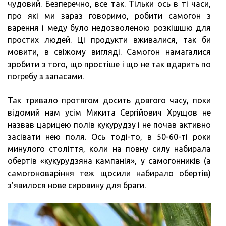
чудовий. Безперечно, все так. Тільки ось в ті часи,
про які ми зараз говоримо, робити самогон з
варення і меду було недозволеною розкішшю для
простих людей. Ці продукти вживалися, так би
мовити, в свіжому вигляді. Самогон намагалися
зробити з того, що простіше і що не так вдарить по
погребу з запасами.
Так тривало протягом досить довгого часу, поки
відомий нам усім Микита Сергійович Хрущов не
назвав царицею полів кукурудзу і не почав активно
засівати нею поля. Ось тоді-то, в 50-60-ті роки
минулого століття, коли на повну силу набирала
обертів «кукурудзяна кампанія», у самогонників (а
самогоноваріння теж щосили набирало обертів)
з’явилося нове сировину для браги.