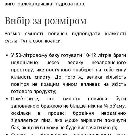
виготовлена кришка і гідрозатвор.
Вибір за розміром
Розмір ємності повинен відповідати кількості
сусла. Тут є свої нюанси:
У 50-літровому баку готувати 10-12 літрів браги
недоцільно через велику незаповненого
простору, яке поступово «набере» на себе енну
кількість спирту. До того ж, велика кількість
повітря не кращим чином впливає на якість
готового продукту;
Пам’ятайте, що ємність повинна бути
заповненою бражкою не більше, ніж на ¾ об’єму,
оскільки в процесі бродіння неодмінно
з’являється піна, яка може вирішити покинути
бак, якщо їй в ньому не буде вистачати місця;
Сусло з підвищеним піноутворенням має