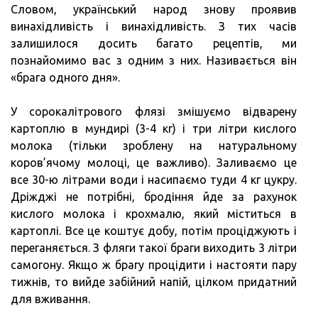
Словом, український народ знову проявив
винахідливість і винахідливість. З тих часів
залишилося досить багато рецептів, ми
познайомимо вас з одним з них. Називається він
«брага одного дня».
У сорокалітрового флязі змішуємо відварену
картоплю в мундирі (3-4 кг) і три літри кислого
молока (тільки зроблену на натуральному
коров’ячому молоці, це важливо). Заливаємо це
все 30-ю літрами води і насипаємо туди 4 кг цукру.
Дріжджі не потрібні, бродіння йде за рахунок
кислого молока і крохмалю, який міститься в
картоплі. Все це коштує добу, потім проціджують і
переганяється. З фляги такої браги виходить 3 літри
самогону. Якщо ж брагу процідити і настояти пару
тижнів, то вийде забійний напій, цілком придатний
для вживання.