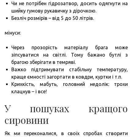
Чи не потрібен гідрозатвор, досить одягнути на
шийку гумову рукавичку з дірочкою.
Безліч розмірів – від 5 до 50 літрів.
мінуси:
Через прозорість матеріалу брага може
зіпсуватися на світлі. Тому бажано бутлі з
брагою зберігати в темряві.
Важко підтримувати стабільну температуру,
краще ємності загортати в ковдри, куртки і т.п.
Крихкість, мабуть, головний недолік: трохи
клацнув – і все!
У пошуках кращого
сировини
Як ми переконалися, в своїх спробах створити