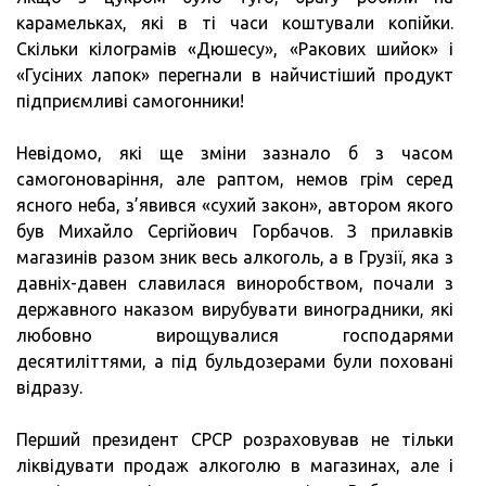
карамельках, які в ті часи коштували копійки.
Скільки кілограмів «Дюшесу», «Ракових шийок» і
«Гусіних лапок» перегнали в найчистіший продукт
підприємливі самогонники!
Невідомо, які ще зміни зазнало б з часом
самогоноваріння, але раптом, немов грім серед
ясного неба, з’явився «сухий закон», автором якого
був Михайло Сергійович Горбачов. З прилавків
магазинів разом зник весь алкоголь, а в Грузії, яка з
давніх-давен славилася виноробством, почали з
державного наказом вирубувати виноградники, які
любовно вирощувалися господарями
десятиліттями, а під бульдозерами були поховані
відразу.
Перший президент СРСР розраховував не тільки
ліквідувати продаж алкоголю в магазинах, але і