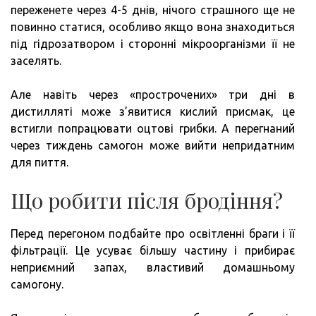
переженете через 4-5 днів, нічого страшного ще не
повинно статися, особливо якщо вона знаходиться
під гідрозатвором і сторонні мікроорганізми її не
заселять.
Але навіть через «прострочених» три дні в
дистилляті може з’явитися кислий присмак, це
встигли попрацювати оцтові грибки. А перегнаний
через тиждень самогон може вийти непридатним
для пиття.
Що робити після бродіння?
Перед перегоном подбайте про освітленні браги і її
фільтрації. Це усуває більшу частину і прибирає
неприємний запах, властивий домашньому
самогону.