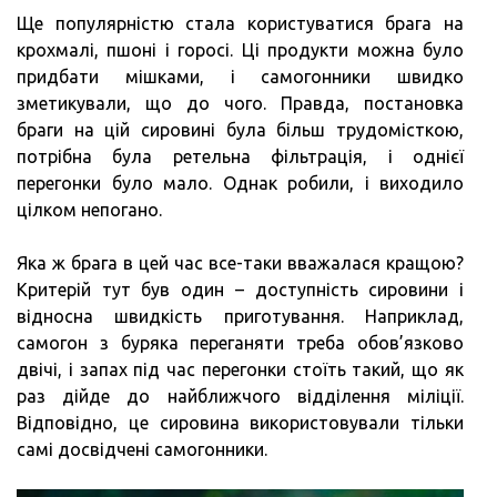
Ще популярністю стала користуватися брага на
крохмалі, пшоні і горосі. Ці продукти можна було
придбати мішками, і самогонники швидко
зметикували, що до чого. Правда, постановка
браги на цій сировині була більш трудомісткою,
потрібна була ретельна фільтрація, і однієї
перегонки було мало. Однак робили, і виходило
цілком непогано.
Яка ж брага в цей час все-таки вважалася кращою?
Критерій тут був один – доступність сировини і
відносна швидкість приготування. Наприклад,
самогон з буряка переганяти треба обов’язково
двічі, і запах під час перегонки стоїть такий, що як
раз дійде до найближчого відділення міліції.
Відповідно, це сировина використовували тільки
самі досвідчені самогонники.