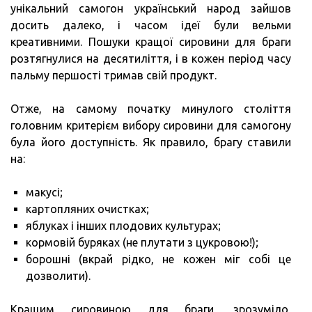
унікальний самогон український народ зайшов
досить далеко, і часом ідеї були вельми
креативними. Пошуки кращої сировини для браги
розтягнулися на десятиліття, і в кожен період часу
пальму першості тримав свій продукт.
Отже, на самому початку минулого століття
головним критерієм вибору сировини для самогону
була його доступність. Як правило, брагу ставили
на:
макусі;
картопляних очистках;
яблуках і інших плодових культурах;
кормовій буряках (не плутати з цукровою!);
борошні (вкрай рідко, не кожен міг собі це
дозволити).
Кращим сировиною для браги, зрозуміло,