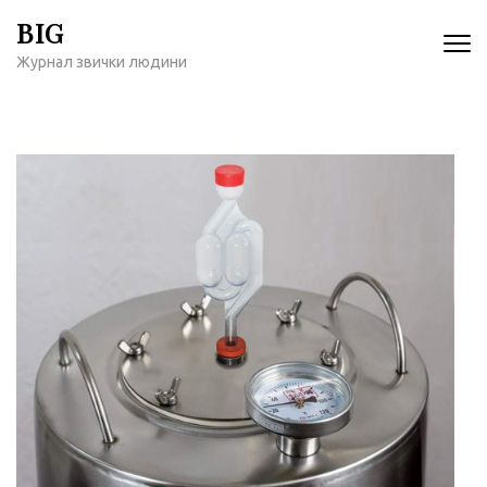
Перейти
BIG
к
Журнал звички людини
содержимому
(нажмите
Enter)