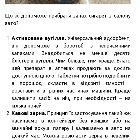
Що ж допоможе прибрати запах сигарет з салону
авто?
Активоване вугілля.
Універсальний адсорбент,
він допоможе в боротьбі з неприємними
запахами. Знадобиться не менше десяти
блістерів вугілля. Чим більше, тим краще. Благо
цей препарат в аптеках продають за досить
доступною ціною. Таблетки потрібно подрібнити
в порошок, скласти в відкриті ємності і
розставити в різних частинах машини. Краще
залишити засіб на ніч, при необхідності – на
кілька ночей.
Кавові зерна.
Принцип їх застосування такий же:
насипаємо в контейнери без кришки або на
звичайні аркуші паперу і залишаємо в авто на
деякий час. Можна розкласти зерна в невеликі