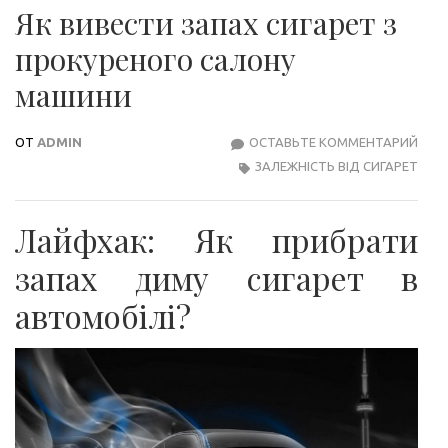
Як вивести запах сигарет з
прокуреного салону
машини
ОТ
ADMIN
ОСТАВЬТЕ КОММЕНТАРИЙ
ЯК
ЗАЛЕЖНІСТЬ ВІД СИГАРЕТ
ВИВ
ЗАП
СИГ
Лайфхак: Як прибрати
З
ПРО
запах диму сигарет в
САЛ
автомобілі?
МАШ