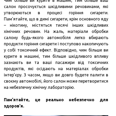
Чим більше ви курите в машині, тим більше ваш
салон просочується шкідливими речовинами, які
утворюються в процесі горіння сигарети.
Пам’ятайте, що в димі сигарети, крім основного яду
– нікотину, містяться тисячі інших шкідливих
хімічних речовин. На жаль, матеріали обробки
салону будь-якого автомобіля легко вбирають
продукти горіння сигарети і поступово накопичують
у собі токсичний ефект. Відповідно, чим більше ви
курите в машині, тим більше шкідливого впливу
зазнають ви та ваші пасажири від токсичних
продуктів, які осідають на матеріалах обробки
інтер’єру. З часом, якщо ви довго будете палити в
своєму автомобілі, його салон може перетворитися
на небезпечну хімічну лабораторію.
Пам’ятайте, це реально небезпечно для
здоров’я.