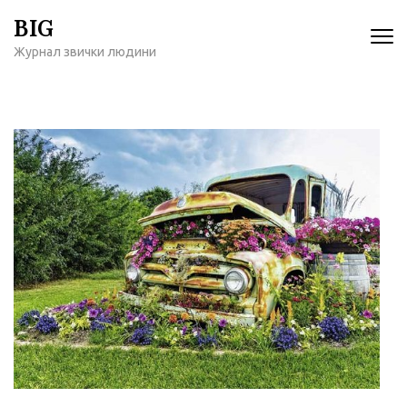
Перейти
BIG
к
Журнал звички людини
содержимому
(нажмите
Enter)