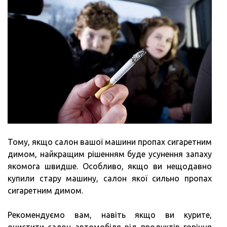
Тому, якщо салон вашої машини пропах сигаретним
димом, найкращим рішенням буде усунення запаху
якомога швидше. Особливо, якщо ви нещодавно
купили стару машину, салон якої сильно пропах
сигаретним димом.
Рекомендуємо вам, навіть якщо ви курите,
очистити салон автомобіля від продуктів горіння