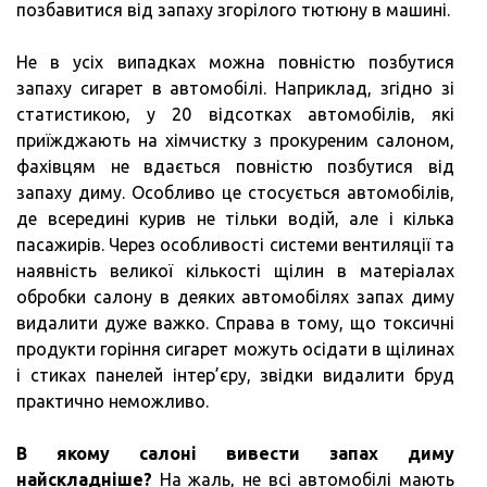
позбавитися від запаху згорілого тютюну в машині.
Не в усіх випадках можна повністю позбутися
запаху сигарет в автомобілі. Наприклад, згідно зі
статистикою, у 20 відсотках автомобілів, які
приїжджають на хімчистку з прокуреним салоном,
фахівцям не вдається повністю позбутися від
запаху диму. Особливо це стосується автомобілів,
де всередині курив не тільки водій, але і кілька
пасажирів. Через особливості системи вентиляції та
наявність великої кількості щілин в матеріалах
обробки салону в деяких автомобілях запах диму
видалити дуже важко. Справа в тому, що токсичні
продукти горіння сигарет можуть осідати в щілинах
і стиках панелей інтер’єру, звідки видалити бруд
практично неможливо.
В якому салоні вивести запах диму
найскладніше?
На жаль, не всі автомобілі мають