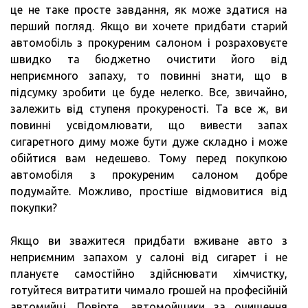
це не таке просте завдання, як може здатися на
перший погляд. Якщо ви хочете придбати старий
автомобіль з прокуреним салоном і розраховуєте
швидко та бюджетно очистити його від
неприємного запаху, то повинні знати, що в
підсумку зробити це буде нелегко. Все, звичайно,
залежить від ступеня прокуреності. Та все ж, ви
повинні усвідомлювати, що вивести запах
сигаретного диму може бути дуже складно і може
обійтися вам недешево. Тому перед покупкою
автомобіля з прокуреним салоном добре
подумайте. Можливо, простіше відмовитися від
покупки?
Якщо ви зважитеся придбати вживане авто з
неприємним запахом у салоні від сигарет і не
плануєте самостійно здійснювати хімчистку,
готуйтеся витратити чимало грошей на професійній
автомийці. Повірте, автомойщики за очищення