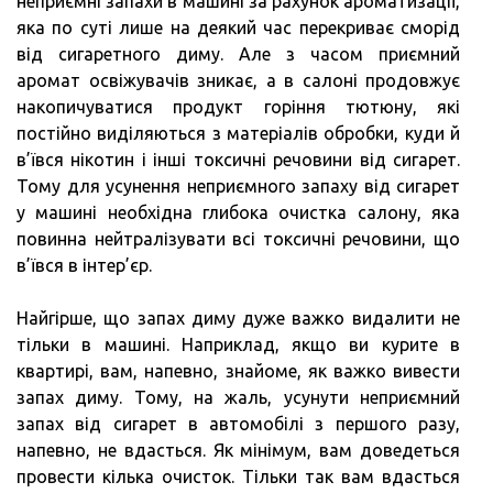
неприємні запахи в машині за рахунок ароматизації,
яка по суті лише на деякий час перекриває сморід
від сигаретного диму. Але з часом приємний
аромат освіжувачів зникає, а в салоні продовжує
накопичуватися продукт горіння тютюну, які
постійно виділяються з матеріалів обробки, куди й
в’ївся нікотин і інші токсичні речовини від сигарет.
Тому для усунення неприємного запаху від сигарет
у машині необхідна глибока очистка салону, яка
повинна нейтралізувати всі токсичні речовини, що
в’ївся в інтер’єр.
Найгірше, що запах диму дуже важко видалити не
тільки в машині. Наприклад, якщо ви курите в
квартирі, вам, напевно, знайоме, як важко вивести
запах диму. Тому, на жаль, усунути неприємний
запах від сигарет в автомобілі з першого разу,
напевно, не вдасться. Як мінімум, вам доведеться
провести кілька очисток. Тільки так вам вдасться