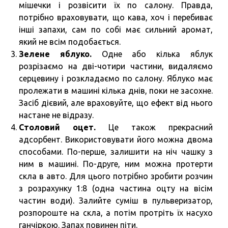
мішечки і розвісити їх по салону. Правда,
потрібно враховувати, що кава, хоч і перебиває
інші запахи, сам по собі має сильний аромат,
який не всім подобається.
Зелене яблуко.
Одне або кілька яблук
розрізаємо на дві-чотири частини, видаляємо
серцевину і розкладаємо по салону. Яблуко має
пролежати в машині кілька днів, поки не засохне.
Засіб дієвий, але враховуйте, що ефект від нього
настане не відразу.
Столовий оцет.
Це також прекрасний
адсорбент. Використовувати його можна двома
способами. По-перше, залишити на ніч чашку з
ним в машині. По-друге, ним можна протерти
скла в авто. Для цього потрібно зробити розчин
з розрахунку 1:8 (одна частина оцту на вісім
частин води). Залийте суміш в пульверизатор,
розпороште на скла, а потім протріть їх насухо
ганчіркою. Запах повинен піти.