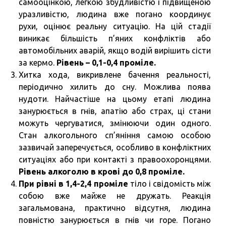
самооцінкою, легкою збудливістю і підвищеною
уразливістю, людина вже погано координує
рухи, оцінює реальну ситуацію. На цій стадії
виникає більшість п’яних конфліктів або
автомобільних аварій, якщо водій вирішить сісти
за кермо.
Рівень – 0,1-0,4 проміле.
Хитка хода, викривлене бачення реальності,
періодично хилить до сну. Можлива поява
нудоти. Найчастіше на цьому етапі людина
занурюється в гнів, апатію або страх, ці стани
можуть чергуватися, змінюючи один одного.
Стан алкогольного сп’яніння самою особою
зазвичай заперечується, особливо в конфліктних
ситуаціях або при контакті з правоохоронцями.
Рівень алкоголю в крові до 0,8 проміле.
При рівні в 1,4-2,4 проміле
тіло і свідомість між
собою вже майже не дружать. Реакція
загальмована, практично відсутня, людина
повністю занурюється в гнів чи горе. Погано