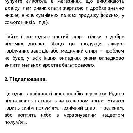
Купуйте алкоголь в магазинах, що викликають
довіру, там ризик стати жертвою підробки значно
нижче, ніж в сумнівних точках продажу (кіосках, у
самогонників і т.д.).
Пийте і розводьте чистий спирт тільки з добре
відомих джерел. Якщо це продукція лікеро-
горілчаних заводів або медичний спирт – проблем
не буде, у всіх інших випадках ризик випадково
випити метанол зростає багаторазово.
2. Підпалювання.
Це один з найпростіших способів перевірки. Рідина
підпалюють і стежать за кольором вогню. Етанол
горить синім полум’ям, технічний спирт – зеленим,
або коптять небо з червонуватим нацветом
полум’я …