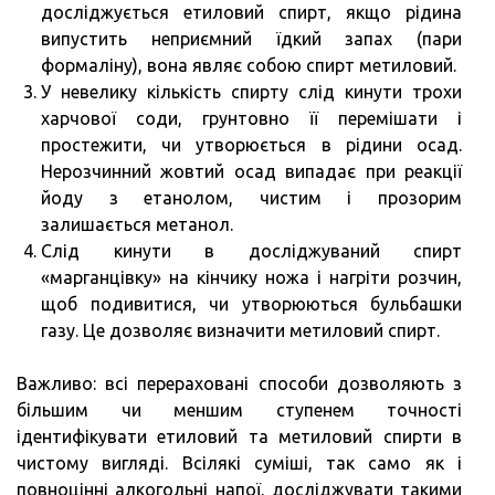
досліджується етиловий спирт, якщо рідина
випустить неприємний їдкий запах (пари
формаліну), вона являє собою спирт метиловий.
У невелику кількість спирту слід кинути трохи
харчової соди, грунтовно її перемішати і
простежити, чи утворюється в рідини осад.
Нерозчинний жовтий осад випадає при реакції
йоду з етанолом, чистим і прозорим
залишається метанол.
Слід кинути в досліджуваний спирт
«марганцівку» на кінчику ножа і нагріти розчин,
щоб подивитися, чи утворюються бульбашки
газу. Це дозволяє визначити метиловий спирт.
Важливо: всі перераховані способи дозволяють з
більшим чи меншим ступенем точності
ідентифікувати етиловий та метиловий спирти в
чистому вигляді. Всілякі суміші, так само як і
повноцінні алкогольні напої, досліджувати такими