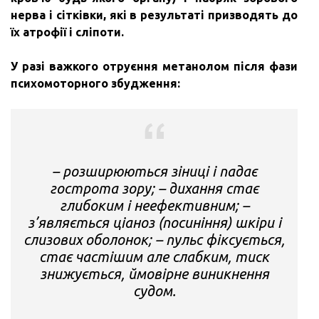
нерва і сітківки, які в результаті призводять до
їх атрофії і сліпоти.
У разі важкого отруєння метанолом після фази
психомоторного збудження:
– розширюються зіниці і падає
гострота зору; – дихання стає
глибоким і неефективним; –
з’являється ціаноз (посиніння) шкіри і
слизових оболонок; – пульс фіксується,
стає частішим але слабким, тиск
знижується, ймовірне виникнення
судом.