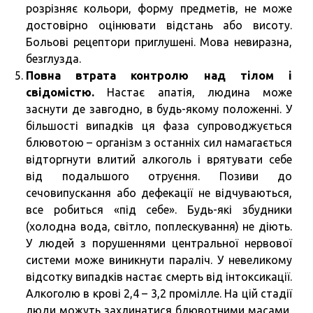
розрізняє кольори, форму предметів, не може
достовірно оцінювати відстань або висоту.
Больові рецептори приглушені. Мова невиразна,
безглузда.
Повна втрата контролю над тілом і
свідомістю.
Настає апатія, людина може
заснути де завгодно, в будь-якому положенні. У
більшості випадків ця фаза супроводжується
блювотою – організм з останніх сил намагається
відторгнути влитий алкоголь і врятувати себе
від подальшого отруєння. Позиви до
сечовипускання або дефекації не відчуваються,
все робиться «під себе». Будь-які збудники
(холодна вода, світло, поплескування) не діють.
У людей з порушеннями центральної нервової
системи може виникнути параліч. У невеликому
відсотку випадків настає смерть від інтоксикації.
Алкоголю в крові 2,4 – 3,2 промілле. На цій стадії
люди можуть захлинатися блювотними масами,