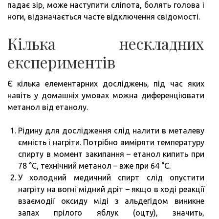
падає зір, може наступити сліпота, болять голова і
ноги, відзначається часте відключення свідомості.
Кілька нескладних
експериментів
Є кілька елементарних досліджень, під час яких
навіть у домашніх умовах можна диференціювати
метанол від етанолу.
Рідину для дослідження слід налити в металеву
ємність і нагріти. Потрібно виміряти температуру
спирту в момент закипання – етанол кипить при
78 °C, технічний метанол – вже при 64 °C.
У холодний медичний спирт слід опустити
нагріту на вогні мідний дріт – якщо в ході реакції
взаємодії оксиду міді з альдегідом виникне
запах прілого яблук (оцту), значить,