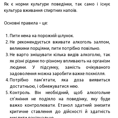
Як є норми культури поведінки, так само і існує
культура вживання спиртних напоїв.
Основні правила – це:
Пити нема на порожній шлунок.
Не рекомендується вживати алкоголь залпом,
великими порціями, пити потрібно повільно.
Не варто змішувати кілька видів алкоголю, так
як різні рідини по-різному впливають на організм
людини. У підсумку, замість очікуваного
задоволення можна заробити важке похмілля.
Потрібно пам’ятати, яка доза виявиться
достатньою, і обмежуватися нею.
Контроль. Він необхідний, щоб алкогольне
сп’яніння не подіяло на поведінку, яку буде
важко контролювати. Етанол здатний знизити
критичне ставлення до дійсності й здатність
мислити раціонально.