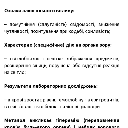
Ознаки алкогольного впливу:
– помутніння (сплутаність) свідомості, зниження
чутливості, похитування при ходьбі, сонливість;
Характерне (специфічне) дію на органи зору:
– світлобоязнь і нечітке зображення предметів,
розширення зіниць, порушена або відсутня реакція
на світло;
Результати лабораторних досліджень:
– в крові зростає рівень гемоглобіну та еритроцитів,
в сечі з’являється білок і гіалінові циліндри.
Метанол викликає гіперемію (переповнення
кров’ю будь-якого органу) і набряк зорового