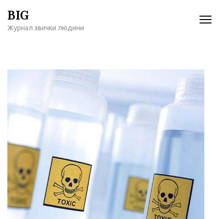
Перейти
BIG
к
Журнал звички людини
содержимому
(нажмите
Enter)