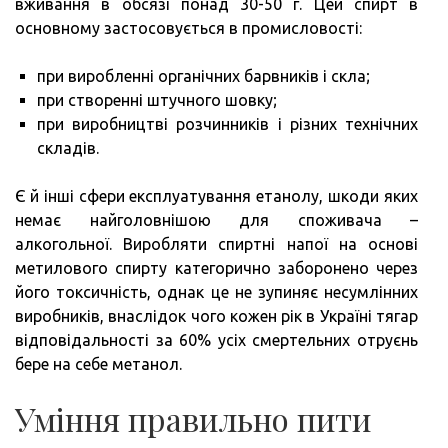
вживання в обсязі понад 30-50 г. Цей спирт в
основному застосовується в промисловості:
при виробленні органічних барвників і скла;
при створенні штучного шовку;
при виробництві розчинників і різних технічних
складів.
Є й інші сфери експлуатування етанолу, шкоди яких
немає найголовнішою для споживача –
алкогольної. Виробляти спиртні напої на основі
метилового спирту категорично заборонено через
його токсичність, однак це не зупиняє несумлінних
виробників, внаслідок чого кожен рік в Україні тягар
відповідальності за 60% усіх смертельних отруєнь
бере на себе метанол.
Уміння правильно пити