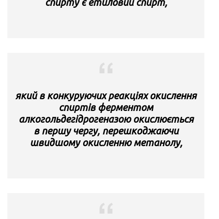
спирту є етиловий спирт,
який в конкуруючих реакціях окислення
спиртів ферментом
алкогольдегідрогеназою окислюється
в першу чергу, перешкоджаючи
швидшому окисленню метанолу,