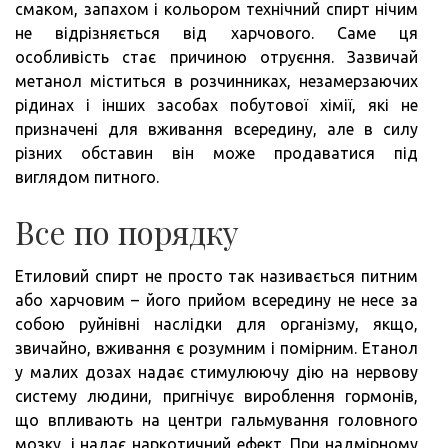
смаком, запахом і кольором технічний спирт нічим
не відрізняється від харчового. Саме ця
особливість стає причиною отруєння. Зазвичай
метанол міститься в розчинниках, незамерзаючих
рідинах і інших засобах побутової хімії, які не
призначені для вживання всередину, але в силу
різних обставин він може продаватися під
виглядом питного.
Все по порядку
Етиловий спирт не просто так називається питним
або харчовим – його прийом всередину не несе за
собою руйнівні наслідки для організму, якщо,
звичайно, вживання є розумним і помірним. Етанол
у малих дозах надає стимулюючу дію на нервову
систему людини, пригнічує вироблення гормонів,
що впливають на центри гальмування головного
мозку, і надає наркотичний ефект. При надмірному