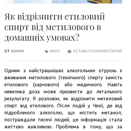
Як відрізнити етиловий
спирт від метилового в
домашніх умовах?
ОТ
ADMIN
ВИНО
ОСТАВЬТЕ КОММЕНТАРИЙ
ЯК
ВІД
ЕТИ
Одним з найстрашніших алкогольних отруєнь є
СПИ
вживання метилового (технічного) спирту замість
ВІД
етилового (харчового) або медичного. Навіть
МЕТ
невелика доза може призвести до летального
В
результату. Я розповім, як відрізнити метиловий
ДОМ
спирт від етилового. Після подій у Чехії, де від
УМО
підробленого алкоголю, що містить метанол,
постраждали тисячі людей, ця інформація стала
життєво важливою. Проблема в тому, що за