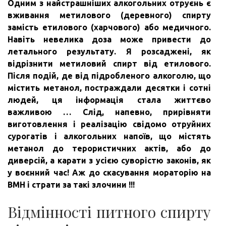
Одним з найстрашніших алкогольних отруєнь є
вживання метилового (деревного) спирту
замість етилового (харчового) або медичного.
Навіть невелика доза може привести до
летального результату.
Я розсаджені, як
відрізнити метиловий спирт від етилового.
Після подій, де від підробленого алкоголю, що
містить метанол, постраждали десятки і сотні
людей, ця інформація стала життєво
важливою …
Слід, напевно, прирівняти
виготовлення і реалізацію свідомо отруйних
сурогатів і алкогольних напоїв, що містять
метанол до терористичних актів, або до
диверсій, а карати з усією суворістю законів, як
у воєнний час!
Аж до скасування мораторію на
ВМН і страти за такі злочини !!!
Відмінності питного спирту