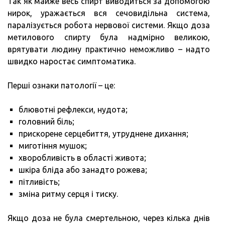
Так як майже весь спирт виводиться за допомогою
нирок, уражається вся сечовидільна система,
паралізується робота нервової системи. Якщо доза
метилового спирту була надмірно великою,
врятувати людину практично неможливо – надто
швидко наростає симптоматика.
Перші ознаки патології – це:
блювотні рефлекси, нудота;
головний біль;
прискорене серцебиття, утруднене дихання;
миготіння мушок;
хворобливість в області живота;
шкіра бліда або занадто рожева;
пітливість;
зміна ритму серця і тиску.
Якщо доза не була смертельною, через кілька днів