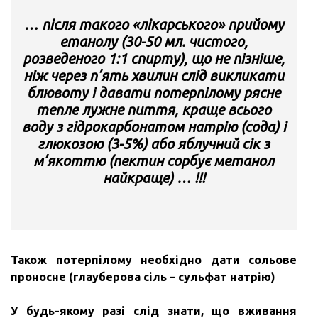
… після такого «лікарського» прийому
етанолу (30-50 мл. чистого,
розведеного 1:1 спирту), що не пізніше,
ніж через п’ять хвилин слід викликати
блювоту і давати потерпілому рясне
тепле лужне пиття, краще всього
воду з гідрокарбонатом натрію (сода) і
глюкозою (3-5%) або яблучний сік з
м’якоттю (пектин сорбує метанол
найкраще) … !!!
Також потерпілому необхідно дати сольове
проносне (глауберова сіль – сульфат натрію)
У будь-якому разі слід знати, що вживання