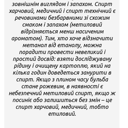
зовнішнім виглядом і запахом. Спирт
харчовий, медичний і спирт технічний є
речовинами безбарвними зі схожим
смаком і запахом (метиловий
відрізняється менш насиченим
ароматом). Тим, хто хоче відзначити
метанол від етанолу, можна
порадити провести невеликий і
простий досвід: взяти досліджувану
рідину і очищену картоплю, який на
кілька годин доведеться занурити в
спирт. Якщо з плином часу бульба
стане рожевим, в наявності є
небезпечний метиловий спирт, якщо ж
посиніє або залишиться без змін – це
спирт харчовий, медичний, тобто
етиловий.