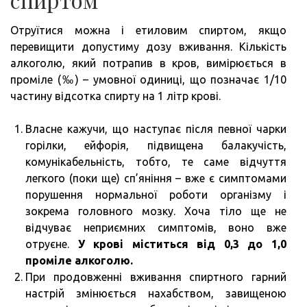
Отруїтися можна і етиловим спиртом, якщо
перевищити допустиму дозу вживання. Кількість
алкоголю, який потрапив в кров, вимірюється в
проміле (‰) – умовної одиниці, що позначає 1/10
частину відсотка спирту на 1 літр крові.
Власне кажучи, що наступає після певної чарки
горілки, ейфорія, підвищена балакучість,
комунікабельність, тобто, те саме відчуття
легкого (поки ще) сп’яніння – вже є симптомами
порушення нормальної роботи організму і
зокрема головного мозку. Хоча тіло ще не
відчуває неприємних симптомів, воно вже
отруєне.
У крові міститься від 0,3 до 1,0
проміле алкоголю.
При продовженні вживання спиртного гарний
настрій змінюється нахабством, завищеною