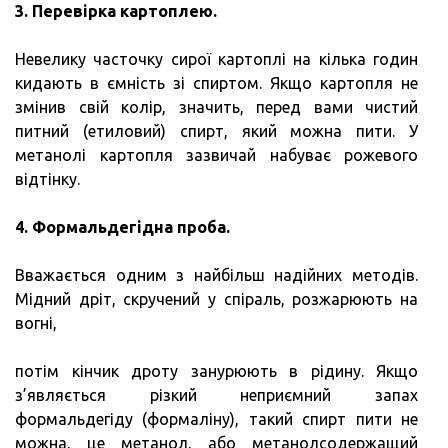
3. Перевірка картоплею.
Невелику часточку сирої картоплі на кілька годин
кидають в ємність зі спиртом. Якщо картопля не
змінив свій колір, значить, перед вами чистий
питний (етиловий) спирт, який можна пити. У
метанолі картопля зазвичай набуває рожевого
відтінку.
4. Формальдегідна проба.
Вважається одним з найбільш надійних методів.
Мідний дріт, скручений у спіраль, розжарюють на
вогні,
потім кінчик дроту занурюють в рідину. Якщо
з’являється різкий неприємний запах
формальдегіду (формаліну), такий спирт пити не
можна, це метанол, або метанолсодержащий