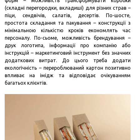
форм – можливість трансформувати коробки
(складні перегородки, вкладиші) для різних страв –
піци, сендвічів, салатів, десертів. По-шосте,
простота складання та пакування – конструкції з
мінімальною кількістю кроків економлять час
персоналу. По-сьоме, можливість брендування –
друк логотипа, інформації про компанію або
інструкцій – маркетинговий інструмент без значних
додаткових витрат. До цього треба додати
екологічність – перероблюваний картон позитивно
впливає на імідж та відповідає очікуванням
багатьох клієнтів.