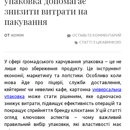
упаковка допомагає
знизити витрати на
пакування
ОТ
ADMIN
ОСТАВЬТЕ КОММЕНТАРИЙ
ЯК
СТАТТІ З ЦІКАВИНКОЮ
УНІ
КАР
УПА
У сфері громадського харчування упаковка – це не
ДОП
лише про збереження продукту. Це інструмент
ЗНИ
економії, маркетингу та логістики. Особливо коли
ВИТ
мова йде про піцерії, служби доставлення,
НА
кейтеринг чи невеликі кафе, картонна
універсальна
ПАК
упаковка
може стати рішенням, яке одночасно
знижує витрати, підвищує ефективність операцій та
покращує сприйняття бренду клієнтами. У цій статті
огляд ключових аспектів – чому важливий
правильний вибір упаковки, які властивості має