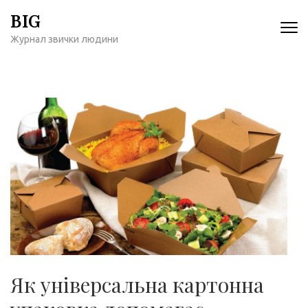
Перейти
BIG
к
Журнал звички людини
содержимому
(нажмите
Enter)
Як універсальна картонна