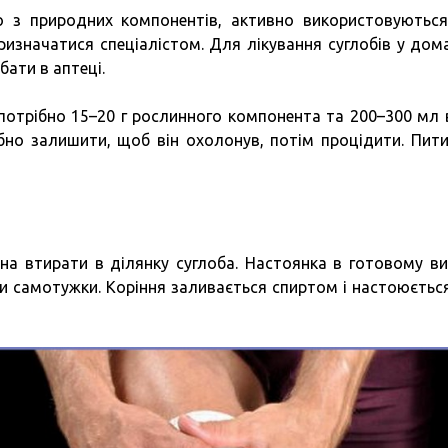
 з природних компонентів, активно використовуютьс
ризначатися спеціалістом. Для лікування суглобів у дом
ати в аптеці.
потрібно 15–20 г рослинного компонента та 200–300 мл 
ібно залишити, щоб він охолонув, потім процідити. Пити
а втирати в ділянку суглоба. Настоянка в готовому ви
ти самотужки. Коріння заливається спиртом і настоюєтьс