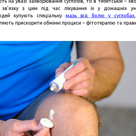
ть на увазі захворювання суглобів, то в тибетській – хв
 зв’язку з цим під час лікування їх у домашніх у
людей купують спеціальну
мазь від болю у суглобах
яють прискорити обмінні процеси – фітотерапію та прав