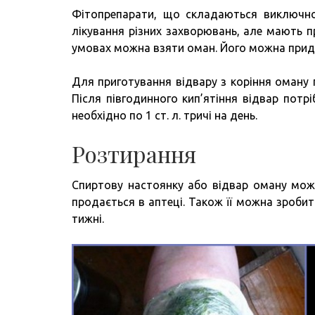
Фітопрепарати, що складаються виключно
лікування різних захворювань, але мають п
умовах можна взяти оман. Його можна придб
Для приготування відвару з коріння оману 
Після півгодинного кип’ятіння відвар потр
необхідно по 1 ст. л. тричі на день.
Розтирання
Спиртову настоянку або відвар оману можн
продається в аптеці. Також її можна зроби
тижні.