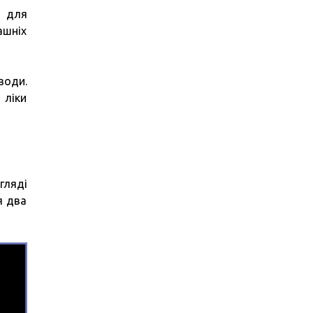
я для
ашніх
води.
 ліки
гляді
я два