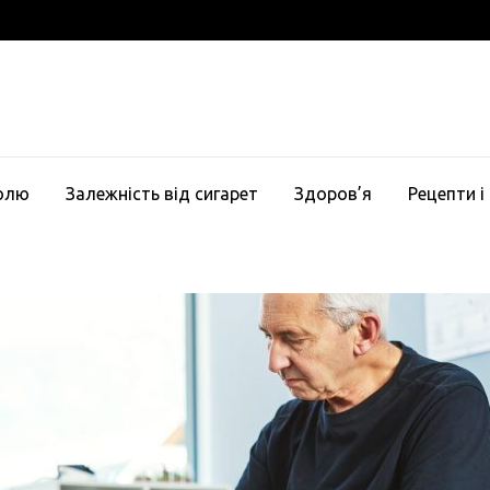
голю
Залежність від сигарет
Здоров’я
Рецепти і