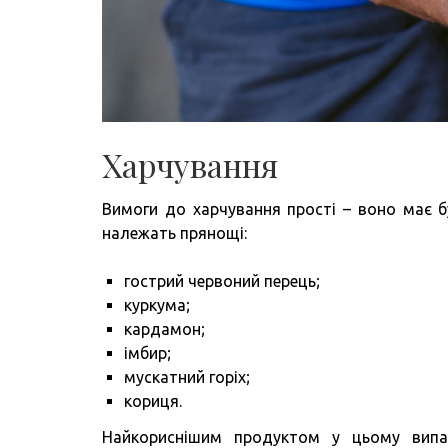
Харчування
Вимоги до харчування прості – воно має б
належать прянощі:
гострий червоний перець;
куркума;
кардамон;
імбир;
мускатний горіх;
кориця.
Найкориснішим продуктом у цьому випад