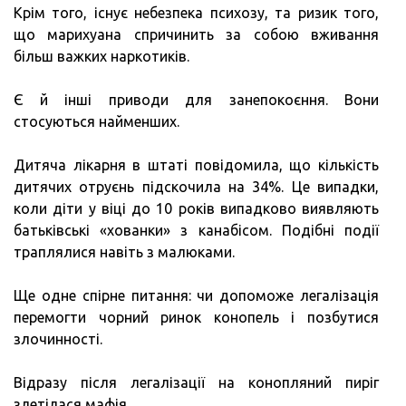
Крім того, існує небезпека психозу, та ризик того,
що марихуана спричинить за собою вживання
більш важких наркотиків.
Є й інші приводи для занепокоєння. Вони
стосуються найменших.
Дитяча лікарня в штаті повідомила, що кількість
дитячих отруєнь підскочила на 34%. Це випадки,
коли діти у віці до 10 років випадково виявляють
батьківські «хованки» з канабісом. Подібні події
траплялися навіть з малюками.
Ще одне спірне питання: чи допоможе легалізація
перемогти чорний ринок конопель і позбутися
злочинності.
Відразу після легалізації на конопляний пиріг
злетілася мафія.