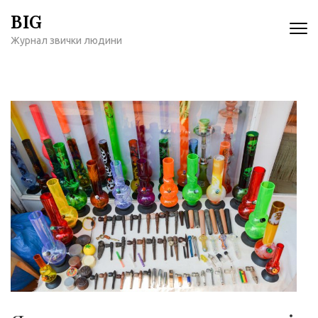
Перейти
BIG
к
Журнал звички людини
содержимому
(нажмите
Enter)