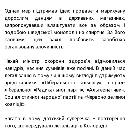
Однак мер підтримав ідею продавати марихуану
дорослим данцям в державних магазинах,
запропонувавши влаштувати все за образом і
подобою шведської монополії на спиртне. За його
словами, цей захід позбавить заробітків
організовану злочинність.
Нехай міністр охорони здоров’я відмовилася
навідріз, насіння сумнівів вже посіяні. В даний час
легалізацію в тому чи іншому вигляді підтримують
представники «Ліберального альянсу», соціал-
ліберальної «Радикальної партії», «Альтернативи»,
Соціалістичної народної партії та «Червоно-зеленої
коаліції».
Багато в чому датський суперечка – повторення
того, що передувало легалізації в Колорадо.