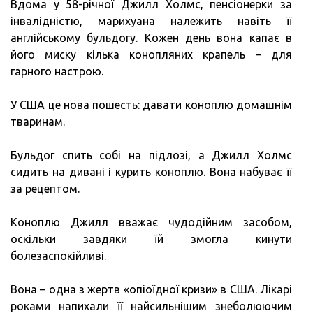
Вдома у 58-річної Джилл Холмс, пенсіонерки за
інвалідністю, марихуана належить навіть її
англійському бульдогу. Кожен день вона капає в
його миску кілька конопляних крапель – для
гарного настрою.
У США це нова пошесть: давати коноплю домашнім
тваринам.
Бульдог спить собі на підлозі, а Джилл Холмс
сидить на дивані і курить коноплю. Вона набуває її
за рецептом.
Коноплю Джилл вважає чудодійним засобом,
оскільки завдяки їй змогла кинути
болезаспокійливі.
Вона – одна з жертв «опіоїдної кризи» в США. Лікарі
роками напихали її найсильнішим знеболюючим