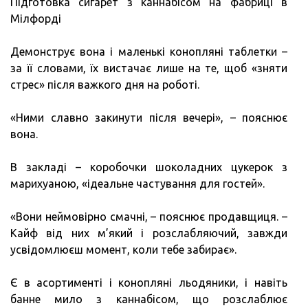
Підготовка сигарет з каннабісом на фабриці в
Мілфорді
Демонструє вона і маленькі конопляні таблетки –
за її словами, їх вистачає лише на те, щоб «зняти
стрес» після важкого дня на роботі.
«Ними славно закинути після вечері», – пояснює
вона.
В закладі – коробочки шоколадних цукерок з
марихуаною, «ідеальне частування для гостей».
«Вони неймовірно смачні, – пояснює продавщиця. –
Кайф від них м’який і розслабляючий, завжди
усвідомлюєш момент, коли тебе забирає».
Є в асортименті і конопляні льодяники, і навіть
банне мило з каннабісом, що розслаблює