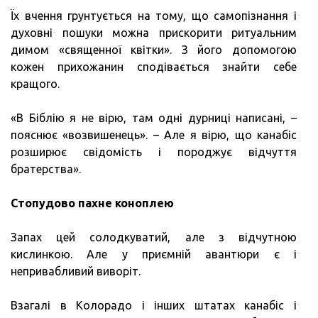
Їх вчення грунтується на тому, що самопізнання і
духовні пошуки можна прискорити ритуальним
димом «священної квітки». З його допомогою
кожен прихожанин сподівається знайти себе
кращого.
«В Біблію я не вірю, там одні дурниці написані, –
пояснює «возвишенець». – Але я вірю, що канабіс
розширює свідомість і породжує відчуття
братерства».
Стопудово пахне коноплею
Запах цей солодкуватий, але з відчутною
кислинкою. Але у приємній авантюри є і
непривабливий виворіт.
Взагалі в Колорадо і інших штатах канабіс і