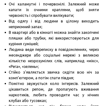
Очі каламутні і почервонілі. Залежний може
капати їх очними краплями, щоб зняти
червоність і спробувати вилікувати;
Від одягу і від людини в цілому виходить
неприємний запах;
В квартирі або в кімнаті можна знайти закопчені
пляшки або трубки, які використовуються для
куріння сумішей;
Людина веде переписку в повідомленнях, через
месенджери або соціальні мережі з великою
кількістю незрозумілих слів, наприклад «мікс»,
«Рега», «зелень»;
Стійко з’являється звичка сидіти всю ніч за
комп’ютером, а потім спати півдня;
Помітно звужується коло інтересів. Залежний
цікавиться репом, де пропагують вживання
наркотиків, любить проводити час у нічних
клубах або тусовках;