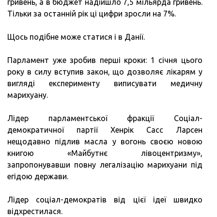
гривень, а в бюджет надійшло 7,5 мільярда гривень.
Тільки за останній рік ці цифри зросли на 7%.
Щось подібне може статися і в Данії.
Парламент уже зробив перші кроки: 1 січня цього
року в силу вступив закон, що дозволяє лікарям у
вигляді експерименту виписувати медичну
марихуану.
Лідер парламентської фракції Соціал-
демократичної партії Хенрік Сасс Ларсен
нещодавно підлив масла у вогонь своєю новою
книгою «Майбутнє лівоцентризму»,
запропонувавши повну легалізацію марихуани під
егідою держави.
Лідер соціал-демократів від цієї ідеї швидко
відхрестилася.