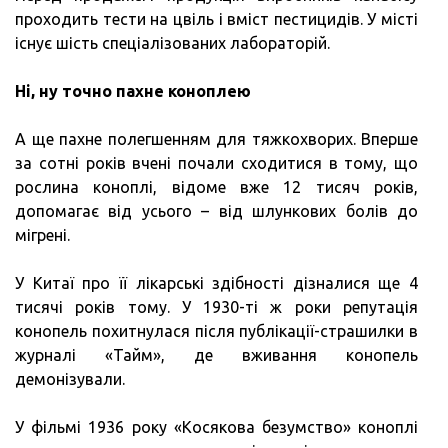
проходить тести на цвіль і вміст пестицидів. У місті
існує шість спеціалізованих лабораторій.
Ні, ну точно пахне коноплею
А ще пахне полегшенням для тяжкохворих. Вперше
за сотні років вчені почали сходитися в тому, що
рослина коноплі, відоме вже 12 тисяч років,
допомагає від усього – від шлункових болів до
мігрені.
У Китаї про її лікарські здібності дізналися ще 4
тисячі років тому. У 1930-ті ж роки репутація
конопель похитнулася після публікації-страшилки в
журналі «Тайм», де вживання конопель
демонізували.
У фільмі 1936 року «Косякова безумство» коноплі