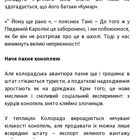
здогадується, що його батьки «Кумар».
«” Йому ще рано », – пояснює Тамі. – До того ж у
Південній Кароліні це заборонено, і ми побоюємося,
як би він не розтріпав про це в школі. Тоді у нас
виникнуть великі неприємності!
Наче пахне коноплею
Але колорадська авантюра пахне ще і грошима: в
штат стікаються туристи, а податкові надходження
зростають як на дріжджах. Крім того, це нове
мислення і сміливий соціальний експеримент: з
курців конопель знято клеймо злочинців.
У теплицях Колорадо вирощуються нечувані
кількості конопель, але продавати їх можна лише
всередині штату – експорт зеленого вантажу