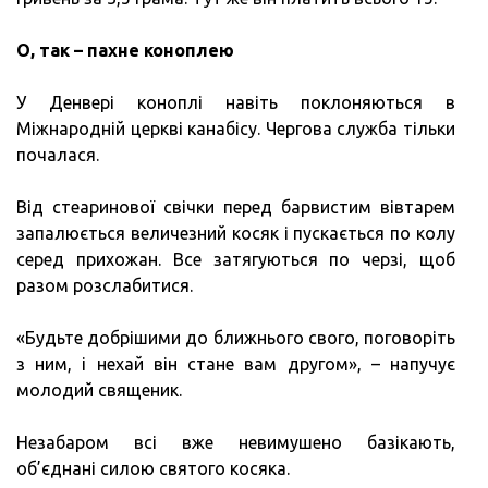
О, так – пахне коноплею
У Денвері коноплі навіть поклоняються в
Міжнародній церкві канабісу. Чергова служба тільки
почалася.
Від стеаринової свічки перед барвистим вівтарем
запалюється величезний косяк і пускається по колу
серед прихожан. Все затягуються по черзі, щоб
разом розслабитися.
«Будьте добрішими до ближнього свого, поговоріть
з ним, і нехай він стане вам другом», – напучує
молодий священик.
Незабаром всі вже невимушено базікають,
об’єднані силою святого косяка.