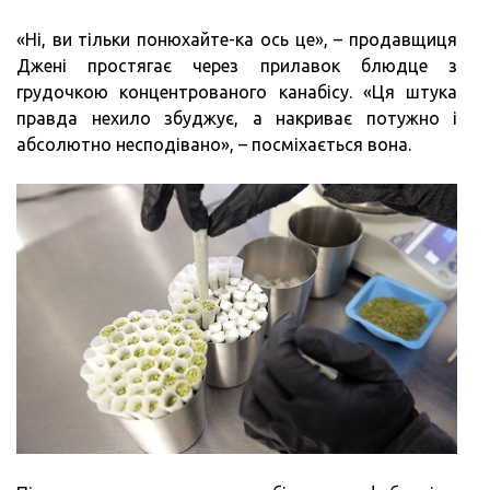
«Ні, ви тільки понюхайте-ка ось це», – продавщиця
Джені простягає через прилавок блюдце з
грудочкою концентрованого канабісу. «Ця штука
правда нехило збуджує, а накриває потужно і
абсолютно несподівано», – посміхається вона.