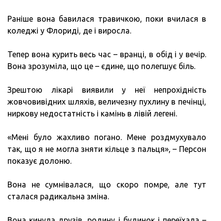
Раніше вона бавилася травичкою, поки вчилася в
коледжі у Флориді, де і виросла.
Тепер вона курить весь час – вранці, в обід і у вечір.
Вона зрозуміла, що це – єдине, що полегшує біль.
Зрештою лікарі виявили у неї непрохідність
жовчовивідних шляхів, величезну пухлину в печінці,
ниркову недостатність і камінь в лівій легені.
«Мені було жахливо погано. Мене роздмухувало
так, що я не могла зняти кільце з пальця», – Персон
показує долоню.
Вона не сумнівалася, що скоро помре, але тут
сталася радикальна зміна.
Вона кинула друзів, родину і будинок і переїхала –