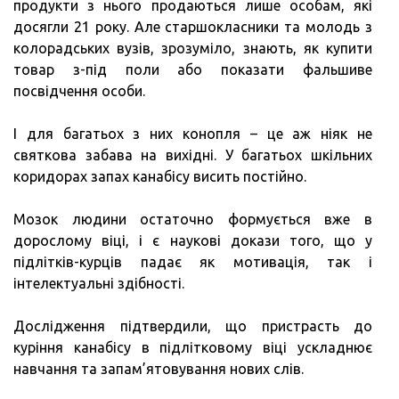
продукти з нього продаються лише особам, які
досягли 21 року. Але старшокласники та молодь з
колорадських вузів, зрозуміло, знають, як купити
товар з-під поли або показати фальшиве
посвідчення особи.
І для багатьох з них конопля – це аж ніяк не
святкова забава на вихідні. У багатьох шкільних
коридорах запах канабісу висить постійно.
Мозок людини остаточно формується вже в
дорослому віці, і є наукові докази того, що у
підлітків-курців падає як мотивація, так і
інтелектуальні здібності.
Дослідження підтвердили, що пристрасть до
куріння канабісу в підлітковому віці ускладнює
навчання та запам’ятовування нових слів.