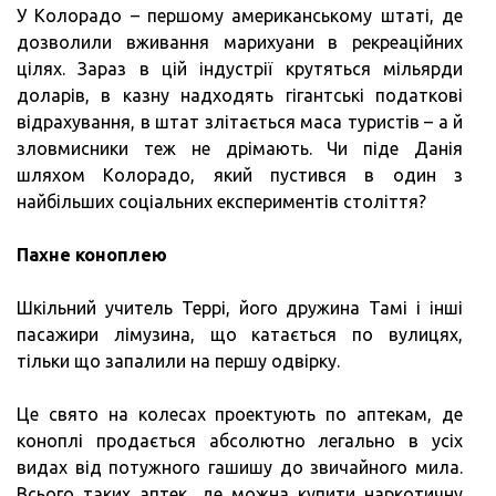
У Колорадо – першому американському штаті, де
дозволили вживання марихуани в рекреаційних
цілях. Зараз в цій індустрії крутяться мільярди
доларів, в казну надходять гігантські податкові
відрахування, в штат злітається маса туристів – а й
зловмисники теж не дрімають. Чи піде Данія
шляхом Колорадо, який пустився в один з
найбільших соціальних експериментів століття?
Пахне коноплею
Шкільний учитель Террі, його дружина Тамі і інші
пасажири лімузина, що катається по вулицях,
тільки що запалили на першу одвірку.
Це свято на колесах проектують по аптекам, де
коноплі продається абсолютно легально в усіх
видах від потужного гашишу до звичайного мила.
Всього таких аптек, де можна купити наркотичну