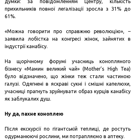
думки: за повідомленням Центру, кількість
прихильників повної легалізації зросла з 31% до
61%.
«Можна говорити про справжню революцію», –
заявила лобістка на конгресі жінок, зайнятих в
індустрії канабісу.
На щорічному форумі учасниць конопляного
бізнесу «Мамин великий чай» (Mother’s High Tea)
було відзначено, що жінки теж стали частиною
галузі. Одягнені в яскраві сукні і смішні капелюхи,
учасниці прагнуть зруйнувати образ курців канабісу
як заблукалих душ.
Ну да, пахне коноплею
Після екскурсії по гігантській теплиці, де ростуть
одурманюючі рослини, ми потрапляємо в аптеку.