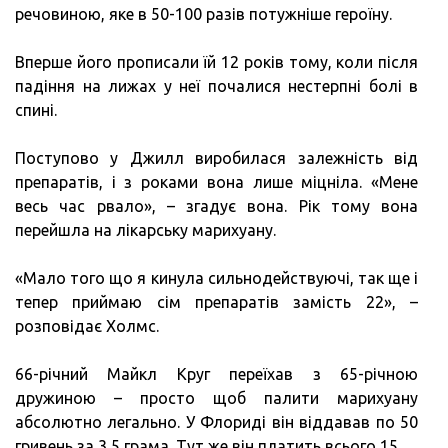
речовиною, яке в 50-100 разів потужніше героїну.
Вперше його прописали їй 12 років тому, коли після
падіння на лижах у неї почалися нестерпні болі в
спині.
Поступово у Джилл виробилася залежність від
препаратів, і з роками вона лише міцніла. «Мене
весь час рвало», – згадує вона. Рік тому вона
перейшла на лікарську марихуану.
«Мало того що я кинула сильнодействуючі, так ще і
тепер приймаю сім препаратів замість 22», –
розповідає Холмс.
66-річний Майкл Круг переїхав з 65-річною
дружиною – просто щоб палити марихуану
абсолютно легально. У Флориді він віддавав по 50
гривень за 3,5 грама. Тут же він платить всього 15.