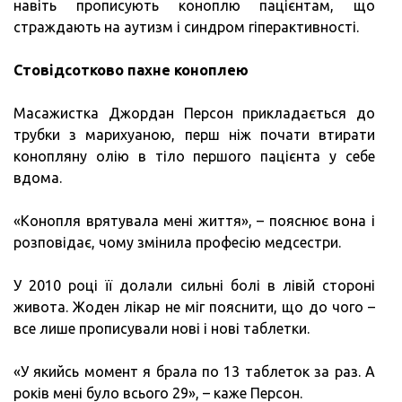
навіть прописують коноплю пацієнтам, що
страждають на аутизм і синдром гіперактивності.
Стовідсотково пахне коноплею
Масажистка Джордан Персон прикладається до
трубки з марихуаною, перш ніж почати втирати
конопляну олію в тіло першого пацієнта у себе
вдома.
«Конопля врятувала мені життя», – пояснює вона і
розповідає, чому змінила професію медсестри.
У 2010 році її долали сильні болі в лівій стороні
живота. Жоден лікар не міг пояснити, що до чого –
все лише прописували нові і нові таблетки.
«У якийсь момент я брала по 13 таблеток за раз. А
років мені було всього 29», – каже Персон.