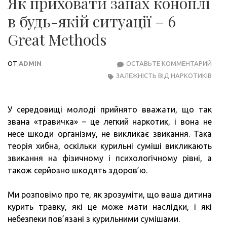
Як приховати запах коноплі
в будь-якій ситуації – 6
Great Methods
ОТ
ADMIN
ОСТАВЬТЕ КОММЕНТАРИЙ
ЯК
ЗАЛЕЖНІСТЬ ВІД НАРКОТИКІВ
ПРИ
ЗАП
КОН
У середовищі молоді прийнято вважати, що так
В
звана «травичка» – це легкий наркотик, і вона не
БУД
несе шкоди організму, не викликає звикання. Така
ЯКІЙ
теорія хибна, оскільки курильні суміші викликають
СИТУ
звикання на фізичному і психологічному рівні, а
–
також серйозно шкодять здоров’ю.
6
GRE
Ми розповімо про те, як зрозуміти, що ваша дитина
MET
курить травку, які це може мати наслідки, і які
небезпеки пов’язані з курильними сумішами.