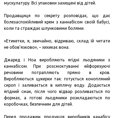
мускулатуру. Всі упаковки захищені від дітей.
Продавщиця по секрету розповідає, що дає
болезаспокійливий крем з каннабісом своїй бабусі,
коли та страждає шлунковими болями.
«Етикетки, я, звичайно, відриваю, склад їй читати
не обов’язково», – хихикає вона.
Джаред і Ноа виробляють ягідні льодяники з
каннабісом. При розсмоктуванні ейфорезуючі
речовини потрапляють прямо в кров.
Виробляються цукерки так: готується конопляний
сироп і заливається в киплячу воду. Додається
ягідний смак, після чого відвар розливається по
формах, а готові льодяники розкладаються по
коробочках, безпечним для дітей.
Перед продажем продукція виробників канабісу