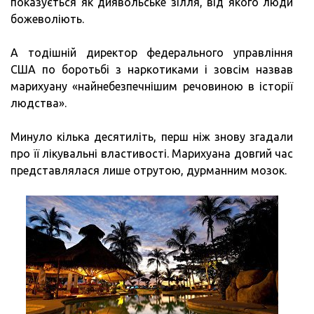
показується як диявольське зілля, від якого люди
божеволіють.
А тодішній директор федерального управління
США по боротьбі з наркотиками і зовсім назвав
марихуану «найнебезпечнішим речовиною в історії
людства».
Минуло кілька десятиліть, перш ніж знову згадали
про її лікувальні властивості. Марихуана довгий час
представлялася лише отрутою, дурманним мозок.