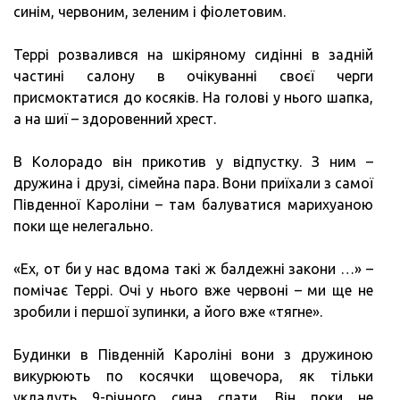
синім, червоним, зеленим і фіолетовим.
Террі розвалився на шкіряному сидінні в задній
частині салону в очікуванні своєї черги
присмоктатися до косяків. На голові у нього шапка,
а на шиї – здоровенний хрест.
В Колорадо він прикотив у відпустку. З ним –
дружина і друзі, сімейна пара. Вони приїхали з самої
Південної Кароліни – там балуватися марихуаною
поки ще нелегально.
«Ех, от би у нас вдома такі ж балдежні закони …» –
помічає Террі. Очі у нього вже червоні – ми ще не
зробили і першої зупинки, а його вже «тягне».
Будинки в Південній Кароліні вони з дружиною
викурюють по косячки щовечора, як тільки
укладуть 9-річного сина спати. Він поки не