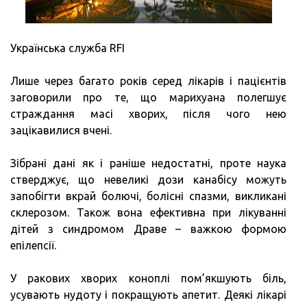
Українська служба RFI
Лише через багато років серед лікарів і пацієнтів
заговорили про те, що марихуана полегшує
страждання масі хворих, після чого нею
зацікавилися вчені.
Зібрані дані як і раніше недостатні, проте наука
стверджує, що невеликі дози канабісу можуть
запобігти вкрай болючі, болісні спазми, викликані
склерозом. Також вона ефективна при лікуванні
дітей з синдромом Драве – важкою формою
епілепсії.
У ракових хворих коноплі пом’якшують біль,
усувають нудоту і покращують апетит. Деякі лікарі