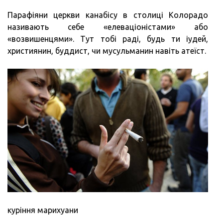
Парафіяни церкви канабісу в столиці Колорадо
називають себе «елеваціоністами» або
«возвишенцями». Тут тобі раді, будь ти іудей,
християнин, буддист, чи мусульманин навіть атеїст.
куріння марихуани