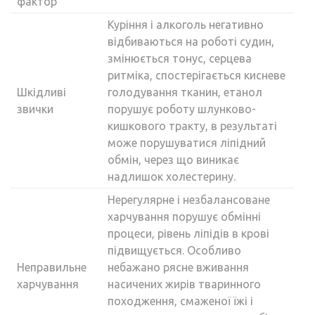
фактор
Куріння і алкоголь негативно
відбиваються на роботі судин,
змінюється тонус, серцева
ритміка, спостерігається кисневе
Шкідливі
голодування тканин, етанол
звички
порушує роботу шлунково-
кишкового тракту, в результаті
може порушуватися ліпідний
обмін, через що виникає
надлишок холестерину.
Нерегулярне і незбалансоване
харчування порушує обмінні
процеси, рівень ліпідів в крові
підвищується. Особливо
Неправильне
небажано рясне вживання
харчування
насичених жирів тваринного
походження, смаженої їжі і