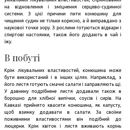
на відновлення і зміцнення серцево-судинної
системи. З цієї причини пити конюшину для
чищення судин не тільки корисно, а й виправдано з
наукової точки зору. З рослини готуються відвари і
спиртові настоянки, також його додають в чай і
їжу.
В побуті
Крім лікувальних властивостей, конюшина може
бути використаний і в інших цілях. Наприклад, з
його листя готують смачні салати і заправляють щі.
У давнину подрібнене листя додавали також в
борошно для хлібної випічки, соусів і сирів. На
Кавказі прийнято квасити конюшина, як капусту,
щоб взимку додавати в салати. За своїми
поживними властивостями він подібний до
люцерни. Крім квіток і листя вживають корінь