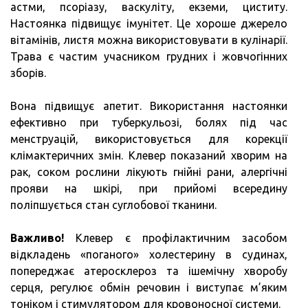
астми, псоріазу, васкуліту, екземи, циститу.
Настоянка підвищує імунітет. Це хороше джерело
вітамінів, листя можна використовувати в кулінарії.
Трава є частим учасником грудних і жовчогінних
зборів.
Вона підвищує апетит. Використання настоянки
ефективно при туберкульозі, болях під час
менструацій, використовується для корекції
клімактеричних змін. Клевер показаний хворим на
рак, соком рослини лікують гнійні рани, алергічні
прояви на шкірі, при прийомі всередину
поліпшується стан суглобової тканини.
Важливо!
Клевер є профілактичним засобом
відкладень «поганого» холестерину в судинах,
попереджає атеросклероз та ішемічну хворобу
серця, регулює обмін речовин і виступає м’яким
тоніком і стимулятором для кровоносної системи.