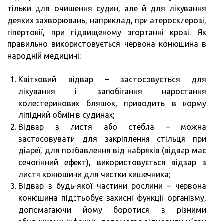
тільки для очищення судин, але й для лікування
деяких захворювань, наприклад, при атеросклерозі,
гіпертонії, при підвищеному згортанні крові. Як
правильно використовується червона конюшина в
народній медицині:
Квітковий відвар – застосовується для
лікування і запобігання наростання
холестеринових бляшок, приводить в норму
ліпідний обмін в судинах;
Відвар з листя або стебла – можна
застосовувати для закріплення стільця при
діареї, для позбавлення від набряків (відвар має
сечогінний ефект), використовується відвар з
листя конюшини для чистки кишечника;
Відвар з будь-якої частини рослини – червона
конюшина підстьобує захисні функції організму,
допомагаючи йому боротися з різними