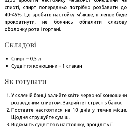
Щоб зробити настоянку червоної конюшини на
спирті, спирт попередньо потрібно розбавити до
40-45%. Це зробить настойку м’якше, її легше буде
проковтнути, не боячись обпалити слизову
оболонку рота і гортані.
Складові
Спирт – 0,5 л
Суцвіття конюшини – 1 стакан
Як готувати
У скляній банці залийте квіти червоної конюшини
розведеним спиртом. Закрийте і струсіть банку.
Поставте настоятися на 10 днів у темне місце.
Щодня струшуйте суміш.
Відіжміть суцвіття в настоянку, процідіть її.