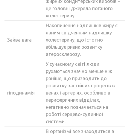
жирних кондитерських виробів –
це головні джерела поганого
холестерину.
Накопичення надлишків жиру є
явним свідченням надлишку
Зайва вага
холестерину, що істотно
збільшує ризик розвитку
атеросклерозу.
У сучасному світі люди
рухаються значно менше ніж
раніше, що призводить до
розвитку застійних процесів в
гіподинамія
венах і артеріях, особливо в
периферичних відділах,
негативно позначається на
роботі серцево-судинної
системи.
В організмі все знаходиться в