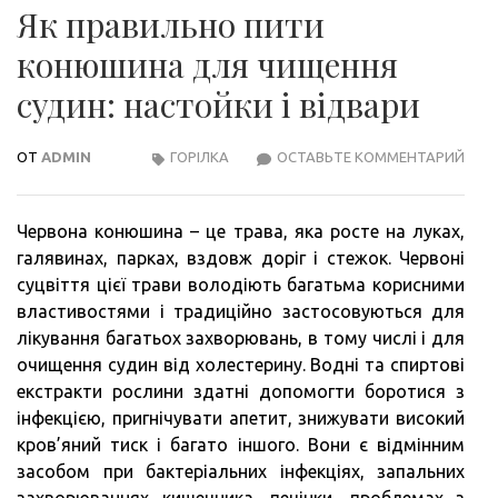
Як правильно пити
конюшина для чищення
судин: настойки і відвари
ОТ
ADMIN
ГОРІЛКА
ОСТАВЬТЕ КОММЕНТАРИЙ
ЯК
ПРА
ПИТ
Червона конюшина – це трава, яка росте на луках,
КОН
галявинах, парках, вздовж доріг і стежок. Червоні
ДЛЯ
суцвіття цієї трави володіють багатьма корисними
ЧИЩ
властивостями і традиційно застосовуються для
СУД
лікування багатьох захворювань, в тому числі і для
НАС
очищення судин від холестерину. Водні та спиртові
І
екстракти рослини здатні допомогти боротися з
ВІД
інфекцією, пригнічувати апетит, знижувати високий
кров’яний тиск і багато іншого. Вони є відмінним
засобом при бактеріальних інфекціях, запальних
захворюваннях кишечника, печінки, проблемах з