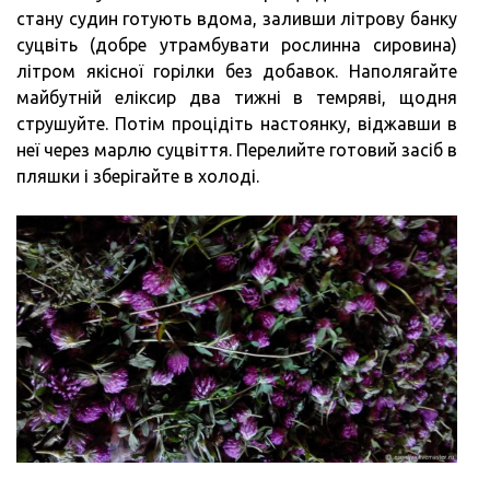
стану судин готують вдома, заливши літрову банку
суцвіть (добре утрамбувати рослинна сировина)
літром якісної горілки без добавок. Наполягайте
майбутній еліксир два тижні в темряві, щодня
струшуйте. Потім процідіть настоянку, віджавши в
неї через марлю суцвіття. Перелийте готовий засіб в
пляшки і зберігайте в холоді.