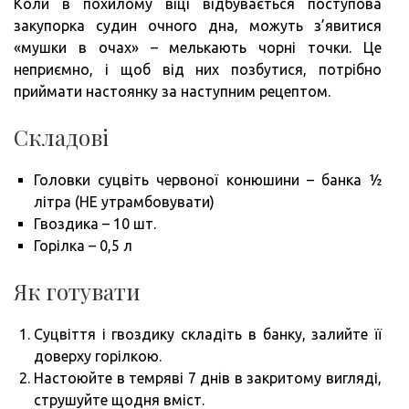
Коли в похилому віці відбувається поступова
закупорка судин очного дна, можуть з’явитися
«мушки в очах» – мелькають чорні точки. Це
неприємно, і щоб від них позбутися, потрібно
приймати настоянку за наступним рецептом.
Складові
Головки суцвіть червоної конюшини – банка ½
літра (НЕ утрамбовувати)
Гвоздика – 10 шт.
Горілка – 0,5 л
Як готувати
Суцвіття і гвоздику складіть в банку, залийте її
доверху горілкою.
Настоюйте в темряві 7 днів в закритому вигляді,
струшуйте щодня вміст.