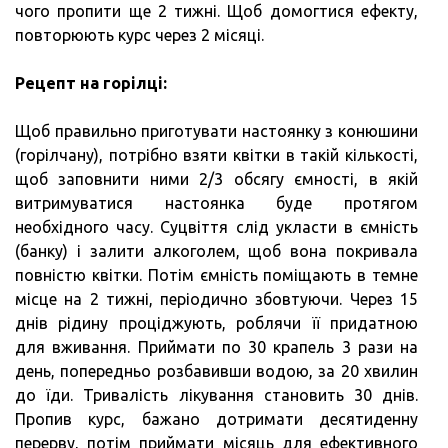
чого пропити ще 2 тижні. Щоб домогтися ефекту,
повторюють курс через 2 місяці.
Рецепт на горілці:
Щоб правильно приготувати настоянку з конюшини
(горілчану), потрібно взяти квітки в такій кількості,
щоб заповнити ними 2/3 обсягу ємності, в якій
витримуватися настоянка буде протягом
необхідного часу. Суцвіття слід укласти в ємність
(банку) і залити алкоголем, щоб вона покривала
повністю квітки. Потім ємність поміщають в темне
місце на 2 тижні, періодично збовтуючи. Через 15
днів рідину проціджують, роблячи її придатною
для вживання. Приймати по 30 крапель 3 рази на
день, попередньо розбавивши водою, за 20 хвилин
до їди. Тривалість лікування становить 30 днів.
Пропив курс, бажано дотримати десятиденну
перерву, потім приймати місяць для ефективного