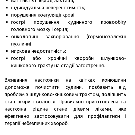
вагітність і період лактації;
індивідуальна непереносимість;
порушення коагуляції крові;
гострі порушення судинного кровообігу
головного мозку і серця;
онкологічні захворювання (гормонозалежні
пухлини);
ниркова недостатність;
гострі або хронічні хвороби шлунково-
кишкового тракту на стадії загострення.
Вживання настоянки на квітках конюшини
допоможе почистити судини, позбавить від
проблем з шлунково-кишковим трактом, поліпшить
стан шкіри і волосся. Правильно приготовлена та
настояна рідина стане дієвим ліками, яке
ефективно застосовувати для профілактики і
терапії небезпечних хвороб.