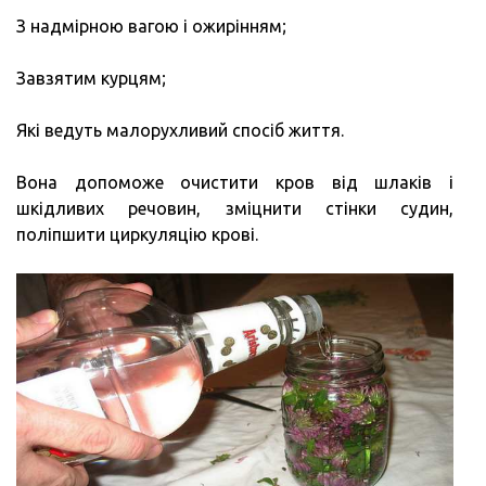
З надмірною вагою і ожирінням;
Завзятим курцям;
Які ведуть малорухливий спосіб життя.
Вона допоможе очистити кров від шлаків і
шкідливих речовин, зміцнити стінки судин,
поліпшити циркуляцію крові.