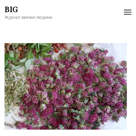
Перейти
BIG
к
Журнал звички людини
содержимому
(нажмите
Enter)