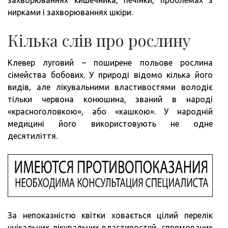
нирками і захворюваннях шкіри.
Кілька слів про рослину
Клевер луговий – поширене польове рослина
сімейства бобових. У природі відомо кілька його
видів, але лікувальними властивостями володіє
тільки червона конюшина, званий в народі
«красноголовкою», або «кашкою». У народній
медицині його використовують не одне
десятиліття.
За непоказністю квітки ховається цілий перелік
унікальних лікувальних властивостей, спрямованих