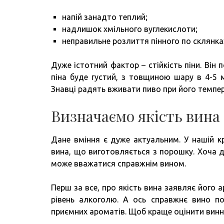
напій занадто теплий;
надлишок хмільного вуглекислоти;
неправильне розлиття пінного по склянка
Дуже істотний фактор – стійкість піни. Він п
піна буде густий, з товщиною шару в 4-5 м
Знавці радять вживати пиво при його темпера
Визначаємо якість вина
Дане вміння є дуже актуальним. У нашій к
вина, що виготовляється з порошку. Хоча д
може вважатися справжнім вином.
Перш за все, про якість вина заявляє його 
рівень алкоголю. А ось справжнє вино п
приємних ароматів. Щоб краще оцінити винний