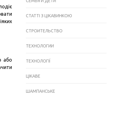
СЕМЬЯ И ДЕТИ
лодіє
ювати
СТАТТІ З ЦІКАВИНКОЮ
іяких
СТРОИТЕЛЬСТВО
ТЕХНОЛОГИИ
о або
ТЕХНОЛОГІЇ
ачити
ЦІКАВЕ
ШАМПАНСЬКЕ