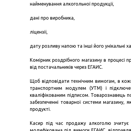
найменування алкогольної продукції,
дані про виробника,
ліцензії,
дату розливу напою та інші його унікальні х
Комірник роздрібного магазину в процесі 
від постачальників через ЕГАИС.
Щоб відповідати технічним вимогам, в кожн
транспортним модулем (УТМ) і підключе
кваліфікованим підписом. Товарознавець 
забезпеченні товарної системи магазину, 
продукті.
Касир під час продажу алкоголю зчитує 
модифікована під вимоги ЕГАИС, відправля