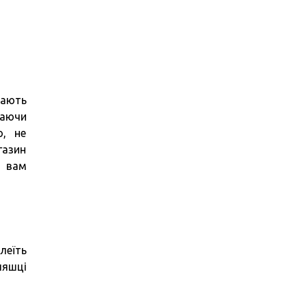
дають
даючи
ю, не
газин
ю вам
леїть
ляшці