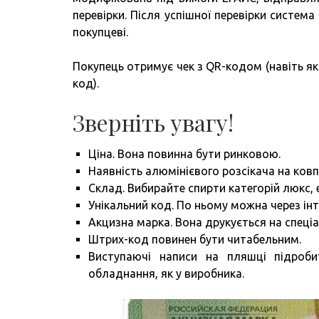
перевірки. Після успішної перевірки систем
покупцеві.
Покупець отримує чек з QR-кодом (навіть я
код).
Зверніть увагу!
Ціна. Вона повинна бути ринковою.
Наявність алюмінієвого розсікача на ковп
Склад. Вибирайте спирти категорій люкс, 
Унікальний код. По ньому можна через інт
Акцизна марка. Вона друкується на спеці
Штрих-код повинен бути читабельним.
Виступаючі написи на пляшці підроб
обладнання, як у виробника.