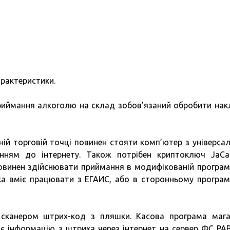
арактеристики.
приймання алкоголю на склад зобов’язаний обробити нак
ій торговій точці повинен стояти комп’ютер з універса
нням до інтернету. Також потрібен криптоключ JaCa
повинен здійснювати приймання в модифікованій програ
яка вміє працювати з ЕГАИС, або в сторонньому програ
сканером штрих-код з пляшки. Касова програма мага
є інформацію з штриха через інтернет на сервер ФС РА