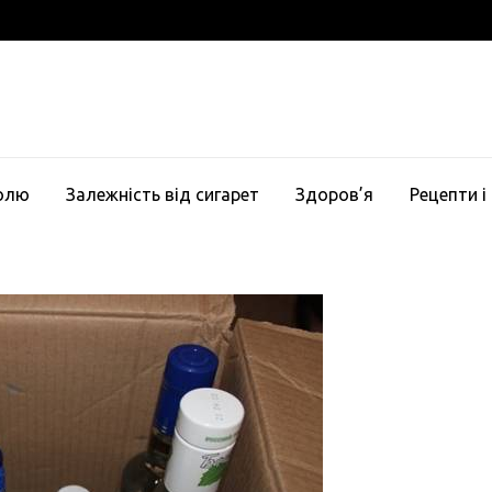
голю
Залежність від сигарет
Здоров’я
Рецепти і