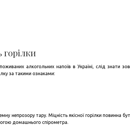
 горілки
оживаних алкогольних напоїв в Україні, слід знати зов
лку за такими ознаками:
емну непрозору тару. Міцність якісної горілки повинна бут
могою домашнього спірометра.