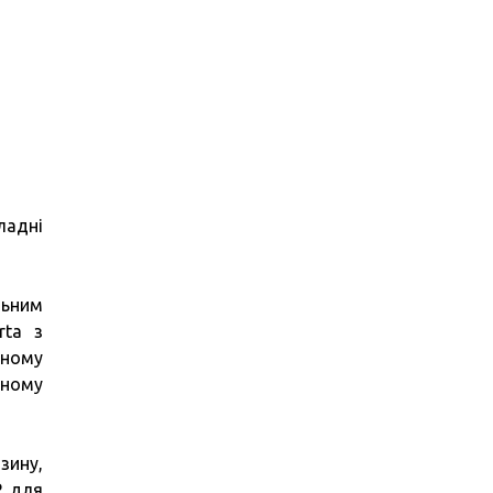
ладні
льним
rta з
мному
мному
зину,
Р для