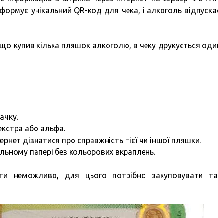
а формує унікальний QR-код для чека, і алкоголь відпуска
кщо купив кілька пляшок алкоголю, в чеку друкується оди
ачку.
екстра або альфа.
ернет дізнатися про справжність тієї чи іншої пляшки.
альному папері без кольорових вкраплень.
ити неможливо, для цього потрібно закуповувати т