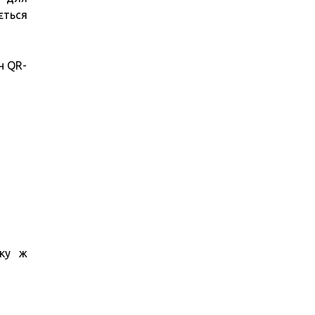
ється
н QR-
аку ж