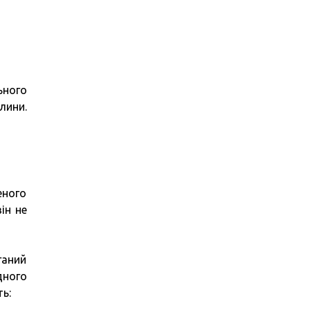
ьного
лини.
еного
ін не
ганий
дного
ь: