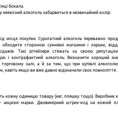
інці бокала.
ну неякісний алкоголь забарвиться в незвичайний колір.
від місця покупки. Сурогатний алкоголь переважно про
о обходити стороною сумнівні магазини і ларьки, від
дажів. Такі рітейлери стежать за своєю репутаціє
цію і контрафактний алкоголь. Визначити хороший ма
 торговому залі, а й за тим, що при купівлі алкогол
ом, навіть якщо ви вже давно відзначили своє повноліття.
ть кожну одиницю товару (кег, пляшку тощо). Виробник к
 – акцизні марки. Двовимірний штрих-код на кожній п