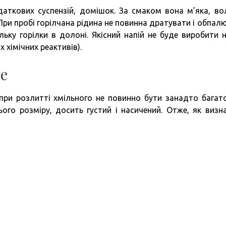
даткових суспензій, домішок. За смаком вона м’яка, во
При пробі горілчана рідина не повинна дратувати і обпал
льку горілки в долоні. Якісний напій не буде виробити н
 хімічних реактивів).
е
 при розлитті хмільного не повинно бути занадто багат
ого розміру, досить густий і насичений. Отже, як визн