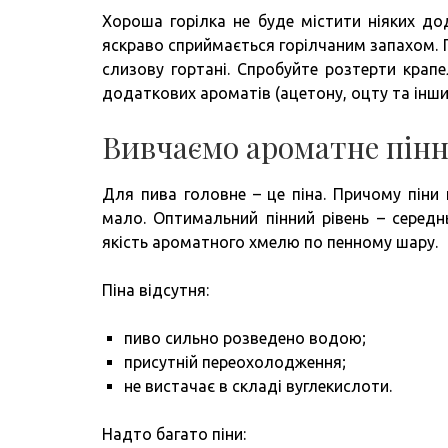
Хороша горілка не буде містити ніяких до
яскраво сприймається горілчаним запахом. 
слизову гортані. Спробуйте розтерти крапе
додаткових ароматів (ацетону, оцту та інших
Вивчаємо ароматне пінн
Для пива головне – це піна. Причому піни
мало. Оптимальний пінний рівень – середнь
якість ароматного хмелю по пенному шару.
Піна відсутня:
пиво сильно розведено водою;
присутній переохолодження;
не вистачає в складі вуглекислоти.
Надто багато піни: