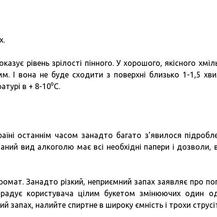
х.
оказує рівень зрілості пінного. У хорошого, якісного хміл
м. І вона не буде сходити з поверхні близько 1-1,5 хви
турі в + 8-10⁰С.
раїні останнім часом занадто багато з’явилося підробл
аний вид алкоголю має всі необхідні папери і дозволи, в
аромат. Занадто різкий, неприємний запах заявляє про по
орадує користувача цілим букетом змінюючих один о
 запах, налийте спиртне в широку ємність і трохи струсіт