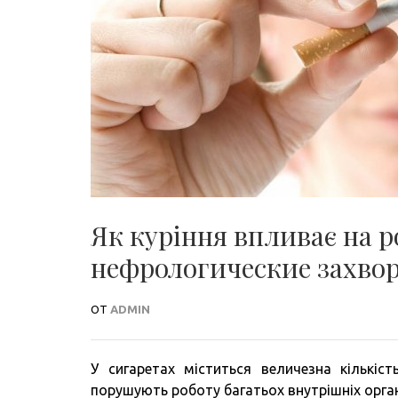
Як куріння впливає на р
нефрологические захво
ОТ
ADMIN
У сигаретах міститься величезна кількіс
порушують роботу багатьох внутрішніх орган