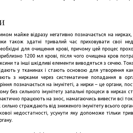
и
имом майже відразу негативно позначається на нирках,
рки також здатні тривалий час приховувати свої нед
необхідні для очищення крові, причому цей процес прох
приблизно 1200 мл крові, після чого очищена кров потр
оксини та інші шкідливі елементи виводяться з сечею. Токс
сідають у тканинах і стають основою для утворення кам
ають з нирками через систематичне попадання в орг
іння позначається на імунітеті, а нирки – це органи, пос
ому без сильного імунітету запальні процеси в нирках с
актично працюють на знос, намагаючись вивести всі ток
ильно страждають від зниженого імунітету всього орган
ової недостатності, усунути яку допоможе тільки три
ргану.