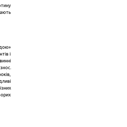
отину
кають
удою»
тів і
винні
знос.
оків,
дливі
ізних
ворих