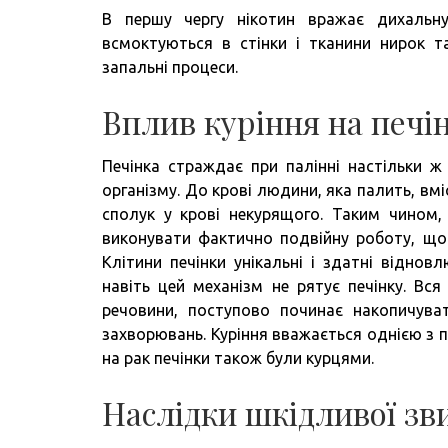
В першу чергу нікотин вражає дихальну
всмоктуються в стінки і тканини нирок т
запальні процеси.
Вплив куріння на печі
Печінка страждає при палінні настільки ж
організму. До крові людини, яка палить, вмі
сполук у крові некурящого. Таким чином,
виконувати фактично подвійну роботу, що 
Клітини печінки унікальні і здатні відно
навіть цей механізм не рятує печінку. Вся
речовини, поступово починає накопичуват
захворювань. Куріння вважається однією з п
на рак печінки також були курцями.
Наслідки шкідливої зв