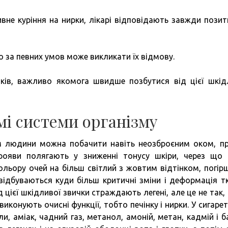
ивне куріння на нирки, лікарі відповідають завжди позит
о за певних умов може викликати їх відмову.
ків, важливо якомога швидше позбутися від цієї шкід
мі системи організму
м людини можна побачити навіть неозброєним оком, п
рояви полягають у зниженні тонусу шкіри, через що 
ольору очей на більш світлий з жовтим відтінком, погір
у відбуваються куди більш критичні зміни і деформація т
д цієї шкідливої звички страждають легені, але це не так,
 виконують очисні функції, тобто печінку і нирки. У сигаре
ли, аміак, чадний газ, метанол, амоній, метан, кадмій і б