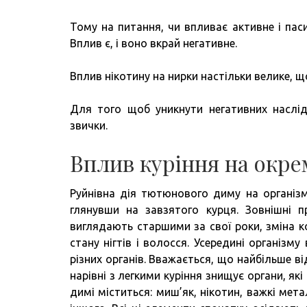
Тому на питання, чи впливає активне і пас
Вплив є, і воно вкрай негативне.
Вплив нікотину на нирки настільки велике, щ
Для того щоб уникнути негативних наслід
звички.
Вплив куріння на окре
Руйнівна дія тютюнового диму на організ
глянувши на завзятого курця. Зовнішні п
виглядають старшими за свої роки, зміна к
стану нігтів і волосся. Усередині організм
різних органів. Вважається, що найбільше ві
нарівні з легкими куріння знищує органи, які
димі міститься: миш’як, нікотин, важкі мета