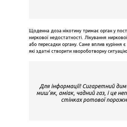
Щоденна доза нікотину тримає орган у пост
ниркової недостатності. Лікування нирково
або пересадки органу. Саме вплив куріння є
які здатні створити хвороботворну ситуацію
Для інформації! Сигаретний дим 
миш’як, аміак, чадний газ, і це н
стінках ротової порожн