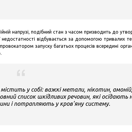
ійній напрузі, подібний стан з часом призводить до утво
ї недостатності відбувається за допомогою тривалих те
 провокатором запуску багатьох процесів всередині орган
.
містить у собі: важкі метали, нікотин, амоній
еповний список шкідливих речовин, які осідають 
ини і потрапляють у кров’яну систему.