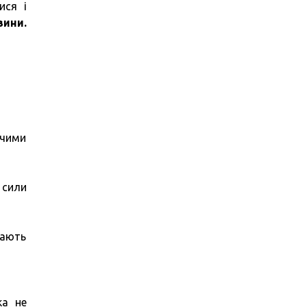
ися і
ини.
ючими
 сили
чають
ка не