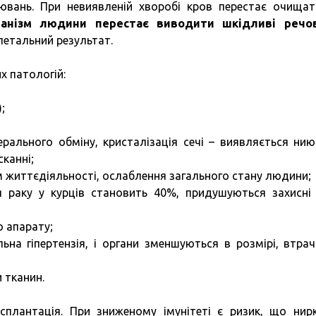
ювань. При невиявленій хворобі кров перестає очищат
анізм людини перестає виводити шкідливі речов
етальний результат.
х патологій:
;
ерального обміну, кристалізація сечі – виявляється ни
сканні;
м життєдіяльності, ослаблення загального стану людини;
я раку у курців становить 40%, придушуються захисні
 апарату;
льна гіпертензія, і органи зменшуються в розмірі, втра
 тканин.
плантація. При зниженому імунітеті є ризик, що нир