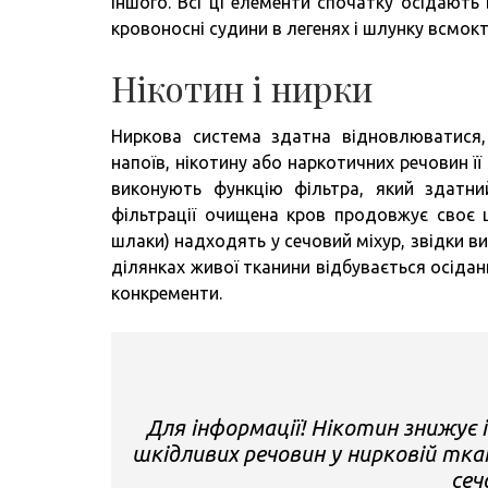
іншого. Всі ці елементи спочатку осідають 
кровоносні судини в легенях і шлунку всмокт
Нікотин і нирки
Ниркова система здатна відновлюватися,
напоїв, нікотину або наркотичних речовин ї
виконують функцію фільтра, який здатний
фільтрації очищена кров продовжує своє ц
шлаки) надходять у сечовий міхур, звідки 
ділянках живої тканини відбувається осідан
конкременти.
Для інформації! Нікотин знижує 
шкідливих речовин у нирковій ткан
сеч