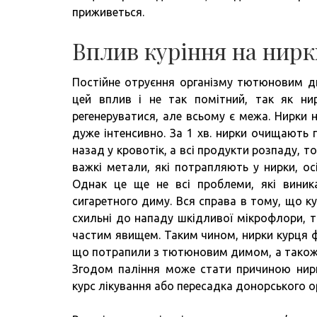
приживеться.
Вплив куріння на нирк
Постійне отруєння організму тютюновим д
цей вплив і не так помітний, так як ни
регенеруватися, але всьому є межа. Нирки 
дуже інтенсивно. За 1 хв. нирки очищають 
назад у кровотік, а всі продукти розпаду, т
важкі метали, які потрапляють у нирки, о
Однак це ще не всі проблеми, які виник
сигаретного диму. Вся справа в тому, що кур
схильні до нападу шкідливої мікрофлори, т
частим явищем. Таким чином, нирки курця ф
що потрапили з тютюновим димом, а також с
Згодом паління може стати причиною нирк
курс лікування або пересадка донорського о