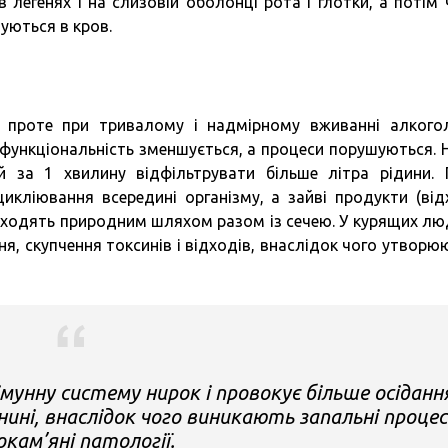
в легенях і на слизовій оболонці рота і глотки, а потім 
уються в кров.
 проте при тривалому і надмірному вживанні алкого
ї функціональність зменшується, а процеси порушуються. 
 за 1 хвилину відфільтрувати більше літра рідини. 
икліювання всередині організму, а зайві продукти (від
виходять природним шляхом разом із сечею. У курящих лю
ня, скупчення токсинів і відходів, внаслідок чого утворю
імунну систему нирок і провокує більше осіданн
ині, внаслідок чого виникають запальні процес
окам’яні патології.