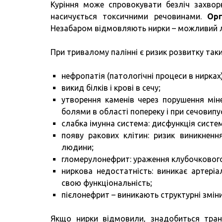
Куріння може спровокувати безліч захвор
насичується токсичними речовинами.
Орг
Незабаром відмовляють нирки – можливий л
При тривалому палінні є ризик розвитку таки
нефропатія (патологічні процеси в нирках)
викид білків і крові в сечу;
утворення каменів через порушення мін
болями в області попереку і при сечовипу
слабка імунна система: дисфункція систе
появу ракових клітин: ризик виникненн
людини;
гломерулонефрит: ураження клубочкового
ниркова недостатність: виникає артеріа
свою функціональність;
пієлонефрит – виникають структурні зміни
Якщо нирки відмовили, знадобиться транс