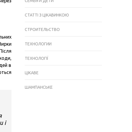
через
СЕМЬЯ И ДЕТИ
СТАТТІ З ЦІКАВИНКОЮ
СТРОИТЕЛЬСТВО
льних
Нирки
ТЕХНОЛОГИИ
Після
ходи,
ТЕХНОЛОГІЇ
дей в
ються
ЦІКАВЕ
ШАМПАНСЬКЕ
я
и і