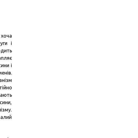
 хоча
уги і
одить
апляє
ини і
енів.
анізм
тійно
тають
сини,
ізму.
валий