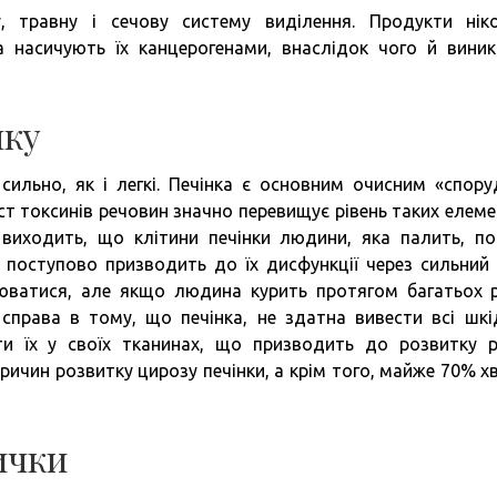
, травну і сечову систему виділення. Продукти нік
а насичують їх канцерогенами, внаслідок чого й вини
нку
 сильно, як і легкі. Печінка є основним очисним «спор
ст токсинів речовин значно перевищує рівень таких елемен
 виходить, що клітини печінки людини, яка палить, по
поступово призводить до їх дисфункції через сильний 
влюватися, але якщо людина курить протягом багатьох р
 справа в тому, що печінка, не здатна вивести всі шкі
и їх у своїх тканинах, що призводить до розвитку р
ричин розвитку цирозу печінки, а крім того, майже 70% х
ички