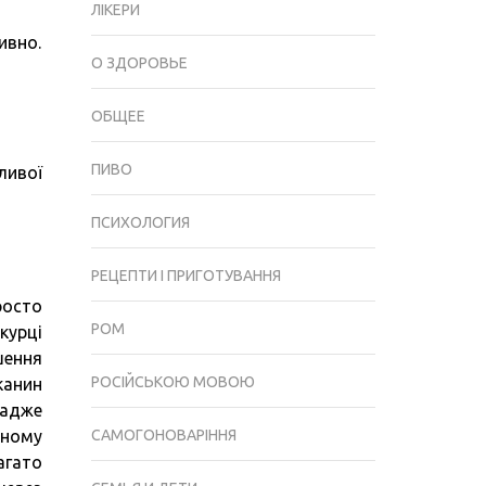
ЛІКЕРИ
НИРОК:
ивно.
НІКОТИН
О ЗДОРОВЬЕ
І
НЕФРОЛОГИЧЕСКИЕ
ОБЩЕЕ
ЗАХВОРЮВАННЯ
ПИВО
ливої
ПСИХОЛОГИЯ
РЕЦЕПТИ І ПРИГОТУВАННЯ
росто
РОМ
курці
шення
РОСІЙСЬКОЮ МОВОЮ
канин
 адже
тному
САМОГОНОВАРІННЯ
агато