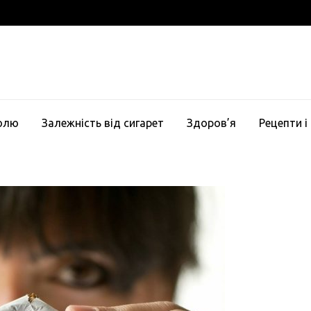
голю
Залежність від сигарет
Здоров’я
Рецепти і