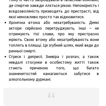
де спиртне завжди ллється рікою. Непомірність і
вседозволеність призводять до пристрасті, від
якої неможливо просто так відмовитися.
Хронічна втома або незатребуваність. Деякі
актори серйозно перетруджують, інші – не
отримують тієї слави, про яку пристрасно
мріють. Свою втому або незатребуваність вони
топлять в пляшці. Це згубний шлях, який веде до
ранньої смерті.
Стреси і депресії. Зневіра і розпач, а також
невдалі стосунки в особистому житті також
стають причиною того, що багато
знаменитостей намагаються забутися в
алкогольному дурмані.