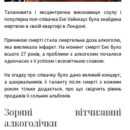
Талановита і ексцентрична виконавиця соулу і
популярна поп-співачка Емі Уайнхаус була знайдена
мертвою в своїй квартирі в Лондоні.
Причиною смерті стала смертельна доза алкоголю,
яка викликала інфаркт. На момент смерті Емі було
всього 27 років, а проблеми з алкоголем почалися
одночасно з її успіхом і всесвітньою славою.
На згадку про співачку було дано великий концерт,
а шанувальників її таланту після смерті з кожним
роком тільки додається, про що свідчить рівень
продажів її сольних альбомів.
Зоряні вітчизняні
алкоголічки