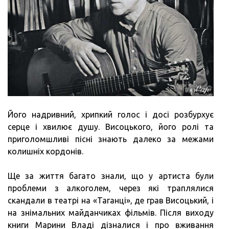
Його надривний, хрипкий голос і досі розбурхує
серце і хвилює душу. Висоцького, його ролі та
приголомшливі пісні знають далеко за межами
колишніх кордонів.
Ще за життя багато знали, що у артиста були
проблеми з алкоголем, через які траплялися
скандали в театрі на «Таганці», де грав Висоцький, і
на знімальних майданчиках фільмів. Після виходу
книги Марини Владі дізналися і про вживання