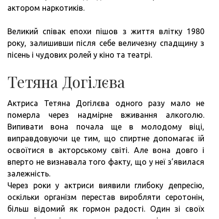
актором наркотиків.
Великий співак епохи пішов з життя влітку 1980
року, залишивши після себе величезну спадщину з
пісень і чудових ролей у кіно та театрі.
Тетяна Догілєва
Актриса Тетяна Догілєва одного разу мало не
померла через надмірне вживання алкоголю.
Випивати вона почала ще в молодому віці,
виправдовуючи це тим, що спиртне допомагає їй
освоїтися в акторському світі. Але вона довго і
вперто не визнавала того факту, що у неї з’явилася
залежність.
Через роки у актриси виявили глибоку депресію,
оскільки організм перестав виробляти серотонін,
більш відомий як гормон радості. Один зі своїх