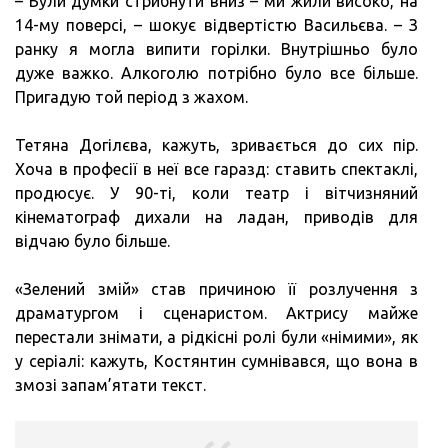
– Були думки стрибнути вниз – ми жили високо, на
14-му поверсі, – шокує відвертістю Васильєва. – З
ранку я могла випити горілки. Внутрішньо було
дуже важко. Алкоголю потрібно було все більше.
Пригадую той період з жахом.
Тетяна Догілєва, кажуть, зривається до сих пір.
Хоча в професії в неї все гаразд: ставить спектаклі,
продюсує. У 90-ті, коли театр і вітчизняний
кінематограф дихали на ладан, приводів для
відчаю було більше.
«Зелений змій» став причиною її розлучення з
драматургом і сценаристом. Актрису майже
перестали знімати, а рідкісні ролі були «німими», як
у серіалі: кажуть, Костянтин сумнівався, що вона в
змозі запам’ятати текст.