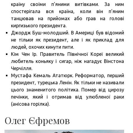
країну своїми п’яними витівками. За ним
спостерігала вся країна, коли він п’яним
танцював на прийомах або грав на голові
киргизького президента.
Джордж Буш-молодший. В Америці був відомий
не тільки як президент, але і як приклад для
людей, охочих кинути пити.
Кім Чен Ір. Правитель Північної Кореї великий
любитель коньяку і сигар, ніж нагадує Вінстона
Черчілля.
Мустафа Кемаль Ататюрк. Реформатор, перший
президент, турецька Ленін. Як тільки не називали
цього знаменитого політика. Помер від цирозу
печінки, який і отримав від улюбленої раки
(анісова горілка).
Олег Єфремов