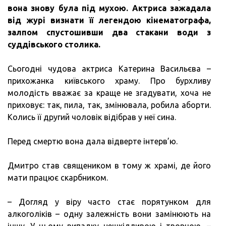
вона знову була під мухою.
Актриса зажадала
від журі визнати її легендою кінематографа,
залпом спустошивши два стакани води з
суддівського столика.
Сьогодні чудова актриса Катерина Васильєва –
прихожанка київського храму. Про бурхливу
молодість вважає за краще не згадувати, хоча не
приховує: так, пила, так, змінювала, робила аборти.
Колись її другий чоловік відібрав у неї сина.
Перед смертю вона дала відверте інтерв’ю.
Дмитро став священиком в тому ж храмі, де його
мати працює скарбником.
– Догляд у віру часто стає порятунком для
алкоголіків – одну залежність вони замінюють на