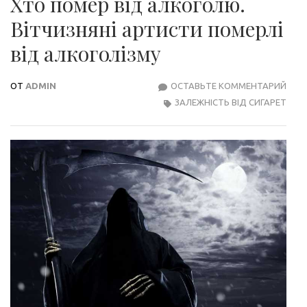
Хто помер від алкоголю.
Вітчизняні артисти померлі
від алкоголізму
ОТ
ADMIN
ОСТАВЬТЕ КОММЕНТАРИЙ
ХТО
ЗАЛЕЖНІСТЬ ВІД СИГАРЕТ
ПОМ
ВІД
АЛК
ВІТЧ
АРТ
ПОМ
ВІД
АЛК