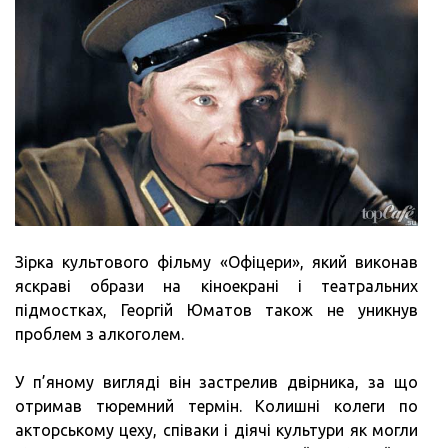
Зірка культового фільму «Офіцери», який виконав
яскраві образи на кіноекрані і театральних
підмостках, Георгій Юматов також не уникнув
проблем з алкоголем.
У п’яному вигляді він застрелив двірника, за що
отримав тюремний термін. Колишні колеги по
акторському цеху, співаки і діячі культури як могли