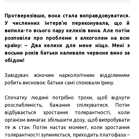
Протверезівши, вона стала виправдовуватися.
У численних інтерв’ю переконувала, що й
випила-то всього пару келихів вина.
Але потім
розповіла про проблеми з алкоголем на всю
країну: – Два келихи для мене ніщо.
Мені з
восьми років батьки наливали червоне вино за
обідом!
Завідувач жіночим наркологічним відділенням
робить висновок: батьки самі споювали Ірину.
Спочатку людині потрібно трохи, щоб відчути
розслабленість, бажання спілкуватися. Потім
відбувається зростання толерантності, коли
організм вимагає збільшити дозу, щоб випробувати
те ж стан. Потім настає момент, коли зростання
толерантності зупиняється, приходить платофаза –