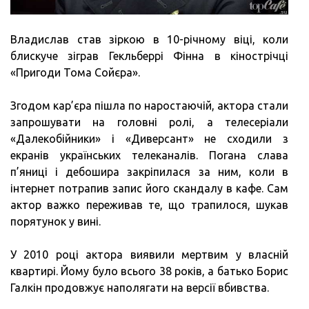
Владислав став зіркою в 10-річному віці, коли
блискуче зіграв Гекльберрі Фінна в кінострічці
«Пригоди Тома Сойєра».
Згодом кар’єра пішла по наростаючій, актора стали
запрошувати на головні ролі, а телесеріали
«Далекобійники» і «Диверсант» не сходили з
екранів українських телеканалів. Погана слава
п’яниці і дебошира закріпилася за ним, коли в
інтернет потрапив запис його скандалу в кафе. Сам
актор важко переживав те, що трапилося, шукав
порятунок у вині.
У 2010 році актора виявили мертвим у власній
квартирі. Йому було всього 38 років, а батько Борис
Галкін продовжує наполягати на версії вбивства.