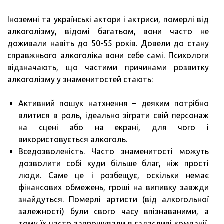
Іноземні та українські актори і актриси, померлі від
алкоголізму, відомі багатьом, вони часто не
доживали навіть до 50-55 років. Довели до стану
справжнього алкоголіка вони себе самі. Психологи
відзначають, що частими причинами розвитку
алкоголізму у знаменитостей стають:
Активний пошук натхнення – деяким потрібно
влитися в роль, ідеально зіграти свій персонаж
на сцені або на екрані, для чого і
використовується алкоголь.
Вседозволеність. Часто знаменитості можуть
дозволити собі куди більше благ, ніж прості
люди. Саме це і розбещує, оскільки немає
фінансових обмежень, гроші на випивку завжди
знайдуться. Померлі артисти (від алкогольної
залежності) були свого часу впізнаваними, а
тому їх часто запрошували в галасливі компанії,