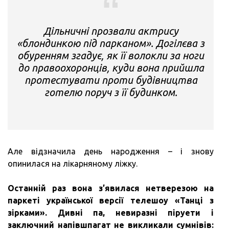
Дільничні прозвали актрису
«блондинкою під парканом». Догілєва з
обуренням згадує, як її волокли за ноги
до правоохоронців, куди вона прийшла
протестувати проти будівництва
готелю поруч з її будинком.
Але відзначила день народження – і знову
опинилася на лікарняному ліжку.
Останній раз вона з’явилася нетверезою на
паркеті української версії телешоу «Танці з
зірками».
Дивні па, невиразні піруети і
заключний напівшпагат не викликали сумнівів: