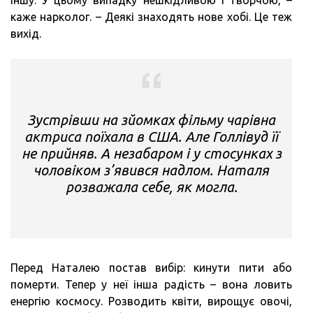
іншу. У цьому випадку нешкідливою і творчою, –
каже нарколог. – Деякі знаходять нове хобі. Це теж
вихід.
Зустрівши на зйомках фільму чарівна
актриса поїхала в США. Але Голлівуд її
не прийняв. А незабаром і у стосунках з
чоловіком з’явився надлом. Наталя
розважала себе, як могла.
Перед Наталею постав вибір: кинути пити або
померти. Тепер у неї інша радість – вона ловить
енергію космосу. Розводить квіти, вирощує овочі,