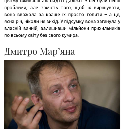
цьому вживанні аж надто далеко. У неї були певні
проблеми, але замість того, щоб їх вирішувати,
вона вважала за краще їх просто топити – а це,
ясна річ, ніколи не вихід. У підсумку вона загинула у
власній ванній, залишивши мільйони прихильників
по всьому світу без свого кумира.
Дмитро Мар’яна