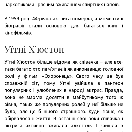
наркотиками і рясним вживанням спиртних напоїв.
У 1959 році 44-річна актриса померла, а моменти її
біографії стали основою для багатьох книг і
кінофільмів.
Уїтні Х’юстон
Уїтні Х’юстон більше відома як співачка – але все-
таки багато хто пам’ятає її як виконавицю головної
ролі у фільмі «Охоронець». Свого часу це був
справжній хіт, тому Уїтні увійшла в пантеон
популярних і улюблених в народі актрис. Правда,
вона не змогла досягти в майбутньому того ж
рівня, таких же популярних ролей у неї більше не
було, але це б нічого страшного. Куди гірше, як
обірвалося її життя. В останні свої роки співачка і
актриса активно вживала алкоголь. І зайшла в