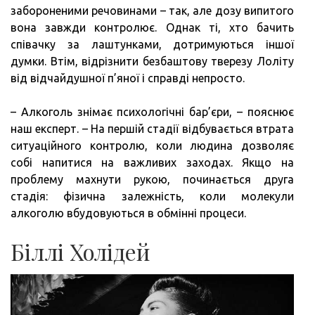
забороненими речовинами – так, але дозу випитого
вона завжди контролює. Однак ті, хто бачить
співачку за лаштунками, дотримуються іншої
думки. Втім, відрізнити безбаштову тверезу Лоліту
від відчайдушної п’яної і справді непросто.
– Алкоголь знімає психологічні бар’єри, – пояснює
наш експерт. – На першій стадії відбувається втрата
ситуаційного контролю, коли людина дозволяє
собі напитися на важливих заходах. Якщо на
проблему махнути рукою, починається друга
стадія: фізична залежність, коли молекули
алкоголю вбудовуються в обмінні процеси.
Біллі Холідей