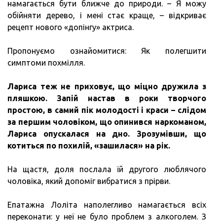
намагається бути ближче до природи. – Я можу
обійняти дерево, і мені стає краще, – відкриває
рецепт нового «допінгу» актриса.
Пропонуємо ознайомитися: Як полегшити
симптоми похмілля.
Лариса теж не приховує, що міцно дружила з
пляшкою.
Запій настав в роки творчого
простою, в самий пік молодості і краси – слідом
за першим чоловіком, що опинився наркоманом,
Лариса опускалася на дно.
Зрозумівши, що
котиться по похилій, «зашилася» на рік.
На щастя, доля послала їй другого люблячого
чоловіка, який допоміг вибратися з прірви.
Епатажна Лоліта наполегливо намагається всіх
переконати: у неї не було проблем з алкоголем. З