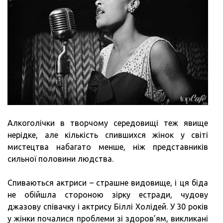
Алкоголічки в творчому середовищі теж явище
нерідке, але кількість спившихся жінок у світі
мистецтва набагато менше, ніж представників
сильної половини людства.
Спиваються актриси – страшне видовище, і ця біда
не обійшла стороною зірку естради, чудову
джазову співачку і актрису Біллі Холідей. У 30 років
у жінки почалися проблеми зі здоров’ям, викликані