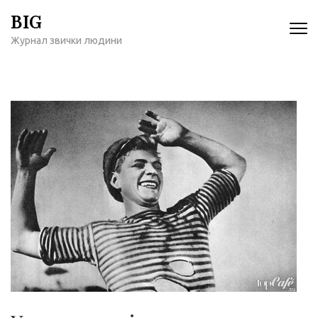
Перейти
BIG
к
Журнал звички людини
содержимому
(нажмите
Enter)