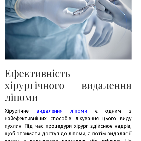
Ефективність
хірургічного видалення
ліпоми
Хірургічне
видалення ліпоми
є одним з
найефективніших способів лікування цього виду
пухлин. Під час процедури хірург здійснює надріз,
щоб отримати доступ до ліпоми, а потім видаляє її
разом з оточуючою капсулою або стінкою. Це