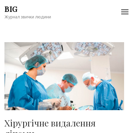
Перейти
BIG
к
Журнал звички людини
содержимому
(нажмите
Enter)
Хірургічне видалення