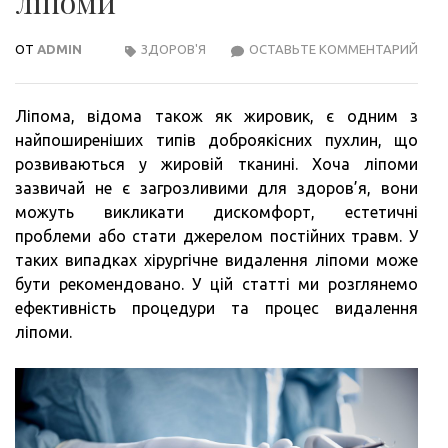
ліпоми
ОТ
ADMIN
ЗДОРОВ'Я
ОСТАВЬТЕ КОММЕНТАРИЙ
ХІРУ
ВИД
ЛІП
Ліпома, відома також як жировик, є одним з
найпоширеніших типів доброякісних пухлин, що
розвиваються у жировій тканині. Хоча ліпоми
зазвичай не є загрозливими для здоров’я, вони
можуть викликати дискомфорт, естетичні
проблеми або стати джерелом постійних травм. У
таких випадках хірургічне видалення ліпоми може
бути рекомендовано. У цій статті ми розглянемо
ефективність процедури та процес видалення
ліпоми.