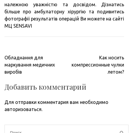
належною уважністю та досвідом. Дізнатись
більше про амбулаторну хірургію та подивитись
фотографії результатів операцій Ви можете на сайті
МЦ SENSAVI
Навигация
Обладнання для
Как носить
по
маркування медичних
компрессионные чулки
записям
виробів
летом?
Добавить комментарий
Для отправки комментария вам необходимо
авторизоваться
.
Найти: