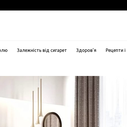
голю
Залежність від сигарет
Здоров’я
Рецепти і