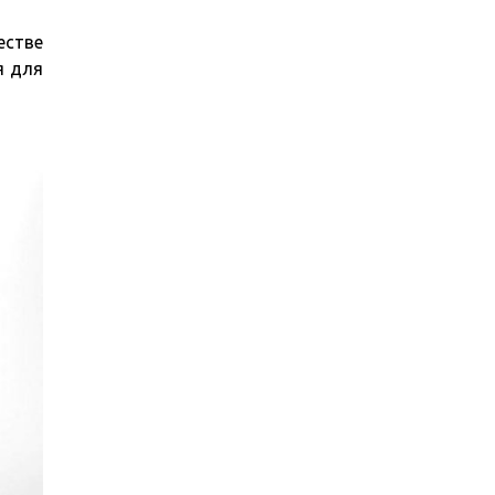
естве
я для