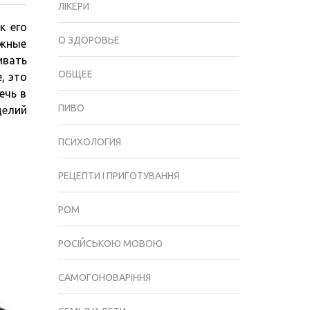
ЛІКЕРИ
ВЫБОРУ
к его
КАРКАСА
О ЗДОРОВЬЕ
ажные
КРОВАТИ
вать
ОТ
ОБЩЕЕ
, это
СПЕЦИАЛИСТОВ
ечь в
МАТРОЛЮКС
ПИВО
делий
ПСИХОЛОГИЯ
РЕЦЕПТИ І ПРИГОТУВАННЯ
РОМ
РОСІЙСЬКОЮ МОВОЮ
САМОГОНОВАРІННЯ