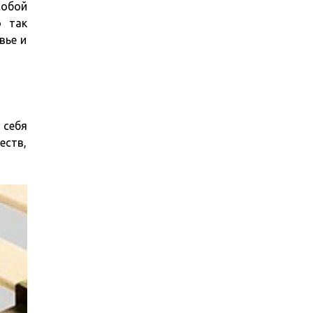
собой
ю так
вье и
 себя
еств,