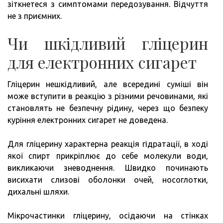
зіткнетеся з симптомами передозування. Відчуття
не з приємних.
Чи шкідливий гліцерин
для електронних сигарет
Гліцерин нешкідливий, але всередині суміші він
може вступити в реакцію з різними речовинами, які
становлять не безпечну рідину, через що безпеку
куріння електронних сигарет не доведена.
Для гліцерину характерна реакція гідратації, в ході
якої спирт прикріплює до себе молекули води,
викликаючи зневоднення. Швидко починають
висихати слизові оболонки очей, носоглотки,
дихальні шляхи.
Мікрочастинки гліцерину, осідаючи на стінках