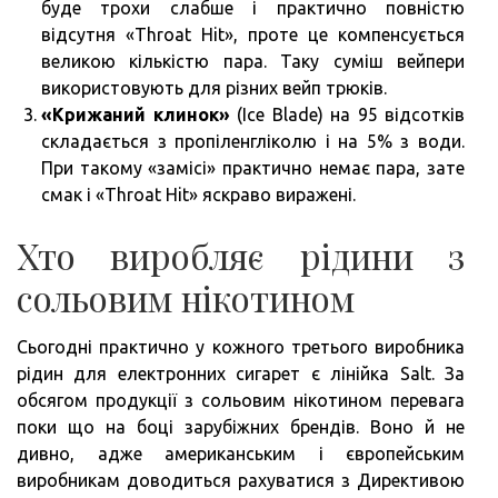
буде трохи слабше і практично повністю
відсутня «Throat Hit», проте це компенсується
великою кількістю пара. Таку суміш вейпери
використовують для різних вейп трюків.
«Крижаний клинок»
(Ice Blade) на 95 відсотків
складається з пропіленгліколю і на 5% з води.
При такому «замісі» практично немає пара, зате
смак і «Throat Hit» яскраво виражені.
Хто виробляє рідини з
сольовим нікотином
Сьогодні практично у кожного третього виробника
рідин для електронних сигарет є лінійка Salt. За
обсягом продукції з сольовим нікотином перевага
поки що на боці зарубіжних брендів. Воно й не
дивно, адже американським і європейським
виробникам доводиться рахуватися з Директивою