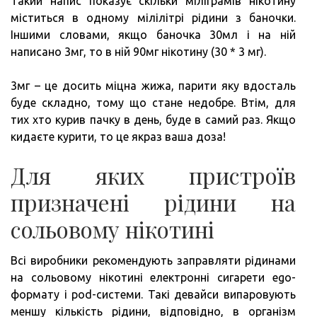
Такий напис показує скільки міліграмів нікотину
міститься в одному мілілітрі рідини з баночки.
Іншими словами, якщо баночка 30мл і на ній
написано 3мг, то в ній 90мг нікотину (30 * 3 мг).
3мг – це досить міцна жижа, парити яку вдосталь
буде складно, тому що стане недобре. Втім, для
тих хто курив пачку в день, буде в самий раз. Якщо
кидаєте курити, то це якраз ваша доза!
Для яких пристроїв
призначені рідини на
сольовому нікотині
Всі виробники рекомендують заправляти рідинами
на сольовому нікотині електронні сигарети ego-
формату і pod-системи. Такі девайси випаровують
меншу кількість рідини, відповідно, в організм