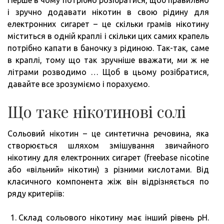
і зручно додавати нікотин в свою рідину для
електронних сигарет – це скільки грамів нікотину
міститься в одній краплі і скільки цих самих крапель
потрібно капати в баночку з рідиною. Так-так, саме
в краплі, тому що так зручніше вважати, ми ж не
літрами розводимо … Щоб в цьому розібратися,
давайте все зрозуміємо і порахуємо.
Що таке нікотинові солі
Сольовий нікотин – це синтетична речовина, яка
створюється шляхом змішування звичайного
нікотину для електронних сигарет (freebase nicotine
або «вільний» нікотин) з різними кислотами. Від
класичного компонента жіж він відрізняється по
ряду критеріїв:
Склад сольового нікотину має інший рівень pH.