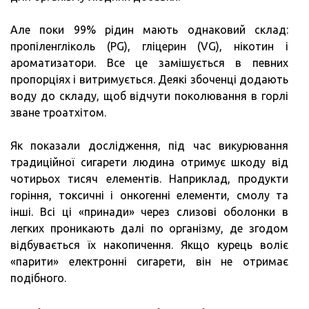
Але поки 99% рідин мають однаковий склад:
пропіленгліколь (PG), гліцерин (VG), нікотин і
ароматизатори. Все це замішується в певних
пропорціях і витримується. Деякі збоченці додають
воду до складу, щоб відчути поколювання в горлі
зване троатхітом.
Як показали дослідження, під час викурювання
традиційної сигарети людина отримує шкоду від
чотирьох тисяч елементів. Наприклад, продукти
горіння, токсичні і онкогенні елементи, смолу та
інші. Всі ці «принади» через слизові оболонки в
легких проникають далі по організму, де згодом
відбувається їх накопичення. Якщо курець воліє
«парити» електронні сигарети, він не отримає
подібного.