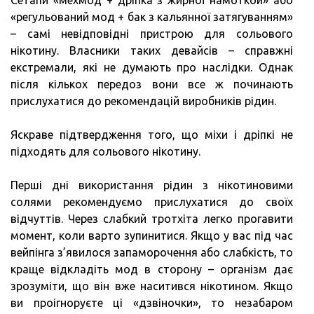
Сетапи «мехмод + дріпка з жирної намоткой» або
«регульований мод + бак з кальянної затягуванням»
– самі невідповідні пристрою для сольового
нікотину. Власники таких девайсів – справжні
екстремали, які не думають про наслідки. Однак
після кількох передоз вони все ж починають
прислухатися до рекомендацій виробників рідин.
Яскраве підтвердження того, що міхи і дріпкі не
підходять для сольового нікотину.
Перші дні використання рідин з нікотиновими
солями рекомендуємо прислухатися до своїх
відчуттів. Через слабкий тротхіта легко прогавити
момент, коли варто зупинитися. Якщо у вас під час
вейпінга з’явилося запаморочення або слабкість, то
краще відкладіть мод в сторону – організм дає
зрозуміти, що він вже наситився нікотином. Якщо
ви проігноруєте ці «дзвіночки», то незабаром