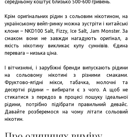
середньому коштує близько 500-600 гривень.
Крім оригінальних рідин з сольовим нікотином, на
українському вейп-ринку можна зустріти і китайські
клони – NKD100 Salt, Fizzy, Ice Salt, Jam Monster. За
смаком вони не завжди нагадують оригінал, а
якість нікотину викликає купу сумнівів. Єдина
перевага – низька ціна.
І вітчизняні, і зарубіжні бренди випускають рідини
на сольовому нікотині з різними смаками.
Фруктово-ягідні мікси, табачка, молочні та
десертні рідини – вибирати є з чого. А щоб не
стикатися з передоз в процесі пошуку ідеальної
рідини, потрібно підібрати правильний девайс.
Давайте розберемося на чому літати сольовий
нікотин.
Про одиницях виміру