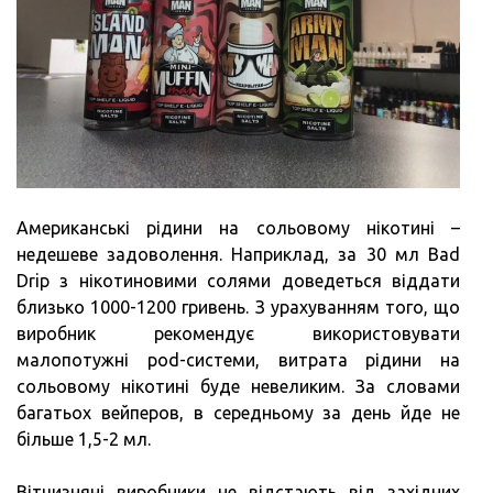
Американські рідини на сольовому нікотині –
недешеве задоволення. Наприклад, за 30 мл Bad
Drip з нікотиновими солями доведеться віддати
близько 1000-1200 гривень. З урахуванням того, що
виробник рекомендує використовувати
малопотужні pod-системи, витрата рідини на
сольовому нікотині буде невеликим. За словами
багатьох вейперов, в середньому за день йде не
більше 1,5-2 мл.
Вітчизняні виробники не відстають від західних