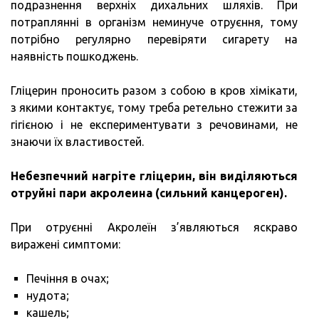
подразнення верхніх дихальних шляхів. При
потраплянні в організм неминуче отруєння, тому
потрібно регулярно перевіряти сигарету на
наявність пошкоджень.
Гліцерин проносить разом з собою в кров хімікати,
з якими контактує, тому треба ретельно стежити за
гігієною і не експериментувати з речовинами, не
знаючи їх властивостей.
Небезпечний нагріте гліцерин, він виділяються
отруйні пари акролеина (сильний канцероген).
При отруєнні Акролеїн з’являються яскраво
виражені симптоми:
Печіння в очах;
нудота;
кашель;