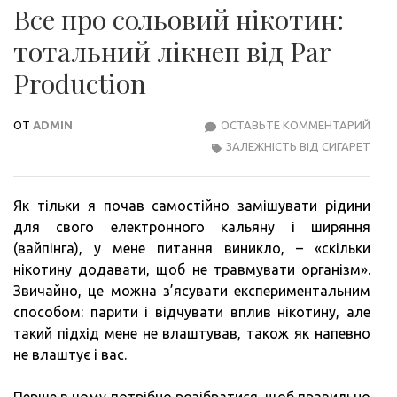
Все про сольовий нікотин:
тотальний лікнеп від Рar
Рroduction
ОТ
ADMIN
ОСТАВЬТЕ КОММЕНТАРИЙ
ВСЕ
ЗАЛЕЖНІСТЬ ВІД СИГАРЕТ
ПРО
СОЛ
НІКО
Як тільки я почав самостійно замішувати рідини
ТОТ
для свого електронного кальяну і ширяння
ЛІКН
(вайпінга), у мене питання виникло, – «скільки
ВІД
нікотину додавати, щоб не травмувати організм».
РAR
Звичайно, це можна з’ясувати експериментальним
РRO
способом: парити і відчувати вплив нікотину, але
такий підхід мене не влаштував, також як напевно
не влаштує і вас.
Перше в чому потрібно розібратися, щоб правильно