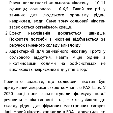
Рівень кислотності «вільного» нікотину – 10-11
одиниць; сольового – 6-6,5. Такий же pH у
звичних для людського організму рідин,
наприклад, води. Саме тому сольовий нікотин
засвоюється організмом краще.
Ефект накуріванія досягається швидше.
Покриття потреби в нікотині відбувається за
рахунок зміненого складу алкалоїду.
Характерний для звичайного нікотину Тротх у
сольового відсутня. Навіть міцні рідини з
нікотиновими солями на pod-системах не
викликають неприємних відчуттів в горлі.
Прийнято вважати, що сольовий нікотин був
придуманий американською компанією PAX Labs. У
2020 році вони запатентували формулу нової
речовини – нікотинової солі, – яке увійшло до
складу рідин для фірмових електронних сигарет
Juul. Новий нікотин схвалили в FDA і допустили до