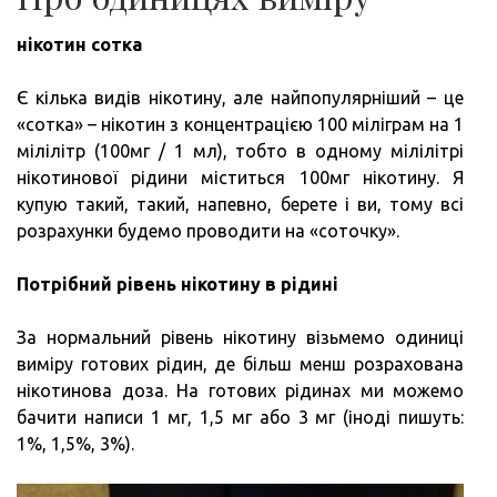
нікотин сотка
Є кілька видів нікотину, але найпопулярніший – це
«сотка» – нікотин з концентрацією 100 міліграм на 1
мілілітр (100мг / 1 мл), тобто в одному мілілітрі
нікотинової рідини міститься 100мг нікотину. Я
купую такий, такий, напевно, берете і ви, тому всі
розрахунки будемо проводити на «соточку».
Потрібний рівень нікотину в рідині
За нормальний рівень нікотину візьмемо одиниці
виміру готових рідин, де більш менш розрахована
нікотинова доза. На готових рідинах ми можемо
бачити написи 1 мг, 1,5 мг або 3 мг (іноді пишуть:
1%, 1,5%, 3%).