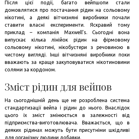
Після цієї події, багато вейпшопи стали
домовлятися про постачання рідин на сольовому
нікотині, а деякі вітчизняні виробники почали
ставити власні експерименти. Яскравий тому
приклад – компанія Maxwell’s. Сьогодні вона
випускає кілька лінійок рідин на фірмовому
сольовому нікотині, нікобустери з речовиною в
чистому вигляді. Інші вітчизняні виробники поки
вважають за краще закуповуватися нікотиновими
солями за кордоном.
Зміст рідин для вейпов
На сьогоднішній день ще не розроблена система
стандартизації вейпа і рідин до нього. Внаслідок
цього їх зміст змінюється в залежності від
підприємства-виготовлювача. Вважається, що в
деяких рідинах можуть бути присутніми шкідливі
для організму людини добавки.