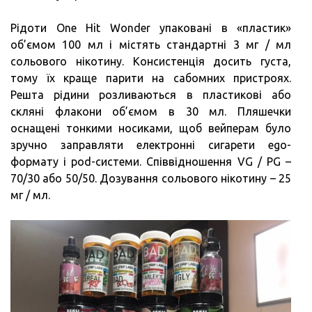
Рідоти One Hit Wonder упаковані в «пластик»
об’ємом 100 мл і містять стандартні 3 мг / мл
сольового нікотину. Консистенція досить густа,
тому їх краще парити на сабомних пристроях.
Решта рідини розливаються в пластикові або
скляні флакони об’ємом в 30 мл. Пляшечки
оснащені тонкими носиками, щоб вейперам було
зручно заправляти електронні сигарети ego-
формату і pod-системи. Співвідношення VG / PG –
70/30 або 50/50. Дозування сольового нікотину – 25
мг / мл.