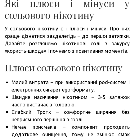
Які плюси і мінуси у
сольового нікотину
У сольового нікотину є і плюси і мінуси. Про них
краще дізнатися заздалегідь – до першої затяжки.
Давайте розглянемо нікотинові солі з ракурсу
«користь-шкода» і почнемо з позитивних моментів.
Плюси сольового нікотину
Малий витрата – при використанні pod-систем і
електронних сигарет ego-формату.
Швидке насичення нікотином – 3-5 затяжок
часто вистачає з головою.
Слабкий Тротх – комфортне ширяння без
неприємного першіння в горлі.
Немає присмаків – компонент проходить
додаткове очищення, тому не змінює смак