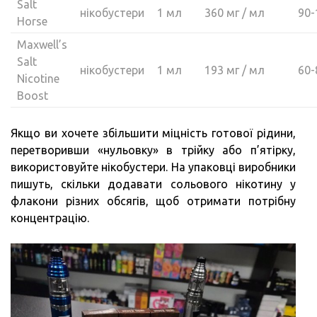
Salt
нікобустери
1 мл
360 мг / мл
90-
Horse
Maxwell’s
Salt
нікобустери
1 мл
193 мг / мл
60-
Nicotine
Boost
Якщо ви хочете збільшити міцність готової рідини,
перетворивши «нульовку» в трійку або п’ятірку,
використовуйте нікобустери. На упаковці виробники
пишуть, скільки додавати сольового нікотину у
флакони різних обсягів, щоб отримати потрібну
концентрацію.