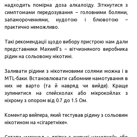
надходить помірна доза алкалоїду. Зіткнутися з
симптомами передозування – головними болями,
запамороченнями, нудотою і блювотою –
практично неможливо.
Такі рекомендації щодо вибору пристрою нам дали
представники Maxwell’s – вітчизняного виробника
рідин на сольовому нікотині.
Заливати рідини з нікотиновими солями можна і в
MTL-баки. Встановлювати сабомние намотування в
них не варто (та й навряд чи вийде). Краще
зупинитися на спейсколах або мікрокойлах з
ніхрому з опором від 0.7 до 1.5 Ом.
Коментар вейпера, який тестував рідину з сольовим
нікотином на «сігаретніке».