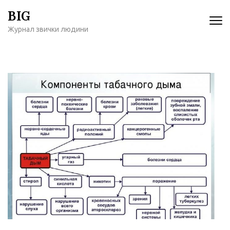
Перейти
BIG
к
Журнал звички людини
содержимому
(нажмите
Enter)