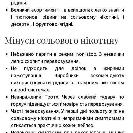
рідини.
Великий асортимент – в вейпшопах легко знайти
і тютюнові рідини на сольовому нікотині, і
десертні, і фруктово-ягідні.
Мінуси сольового нікотину
Небажано парити в режимі non-stop. З незвички
легко схопити передозування.
Не підходить для дріпок з жирними
намотування. Виробники рекомендують
використовувати рідини з сольовим нікотином
на pod-системах.
Невиражений Тротх. Через слабкий «удару по
горлу» підвищується ймовірність передозування.
Часті передозування. У перші дні польоту жіж на
сольовому нікотині з неприємними симптомами
стикається практично кожен вейпер.
Неприємні симптоми при використанні міцних