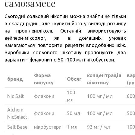
самозамесе
Сьогодні сольовий нікотин можна знайти не тільки
в складі рідин, але і купити його у вигляді розчину
на пропіленгліколь. Останній використовують
вейпери-міксолог, які в домашніх умовах
намагаються повторити рецепти вподобаних жіж.
Виробники сольового нікотину пропонують два
варіанти – флакони по 50 і 100 мл і нікобустери.
Форма
концентрація
вар
бренд
Обсяг
випуску
нікотину
(ру
100
Nic Salt
флакони
100 мг / мл
600
мл
Alchem ​​
флакони
50 мл
100 мг / мл
500
NicSelect
Salt Base
нікобустери
1 мл
93 мг / мл
100