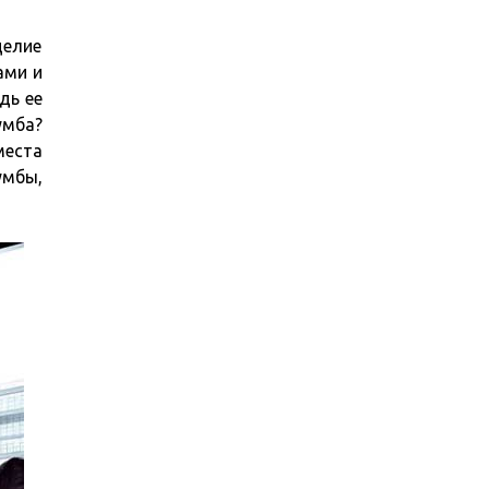
делие
ами и
дь ее
умба?
места
умбы,