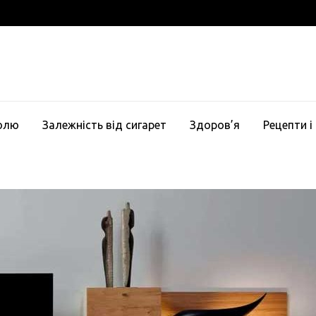
голю
Залежність від сигарет
Здоров’я
Рецепти і