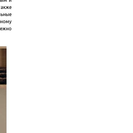
ным и
также
льные
мному
ежно