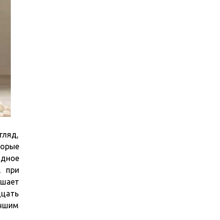
гляд,
торые
ядное
, при
ешает
дцать
учшим