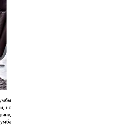
тумбы
и, но
рину,
тумба