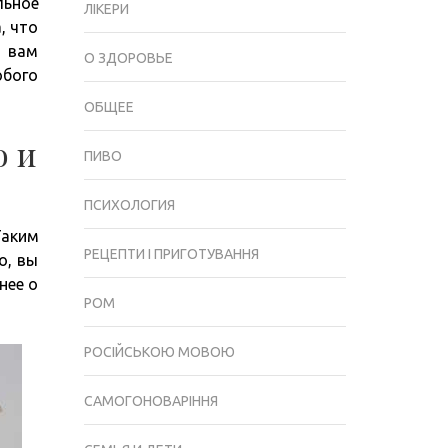
льное
ТУМБЫ
ЛІКЕРИ
, что
ДЛЯ
о вам
ВСЕЙ
О ЗДОРОВЬЕ
юбого
СЕМЬИ
ОБЩЕЕ
о и
ПИВО
ПСИХОЛОГИЯ
Таким
РЕЦЕПТИ І ПРИГОТУВАННЯ
о, вы
нее о
РОМ
РОСІЙСЬКОЮ МОВОЮ
САМОГОНОВАРІННЯ