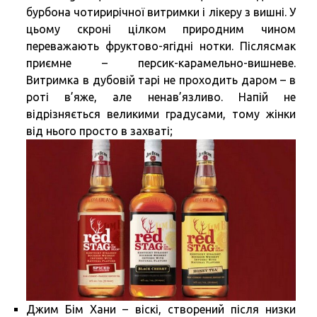
бурбона чотирирічної витримки і лікеру з вишні. У
цьому скроні цілком природним чином
переважають фруктово-ягідні нотки. Післясмак
приємне – персик-карамельно-вишневе.
Витримка в дубовій тарі не проходить даром – в
роті в’яже, але ненав’язливо. Напій не
відрізняється великими градусами, тому жінки
від нього просто в захваті;
Джим Бім Хани – віскі, створений після низки