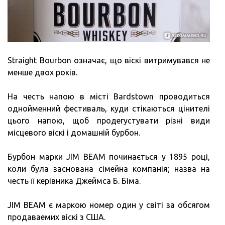
Straight Bourbon означає, що віскі витримувався не
менше двох років.
На честь напою в місті Bardstown проводиться
однойменний фестиваль, куди стікаються цінителі
цього напою, щоб продегустувати різні види
місцевого віскі і домашній бурбон.
Бурбон марки JIM BEAM починається у 1895 році,
коли була заснована сімейна компанія; назва на
честь її керівника Джеймса Б. Біма.
JIM BEAM є маркою номер один у світі за обсягом
продаваемих віскі з США.