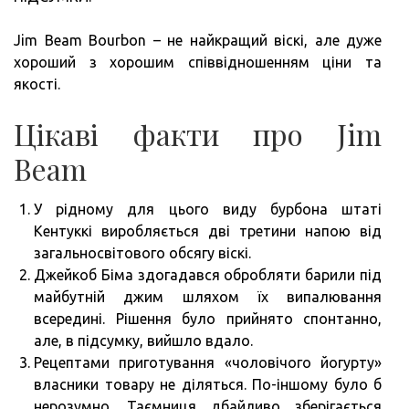
Jim Beam Bourbon – не найкращий віскі, але дуже
хороший з хорошим співвідношенням ціни та
якості.
Цікаві факти про Jim
Beam
У рідному для цього виду бурбона штаті
Кентуккі виробляється дві третини напою від
загальносвітового обсягу віскі.
Джейкоб Біма здогадався обробляти барили під
майбутній джим шляхом їх випалювання
всередині. Рішення було прийнято спонтанно,
але, в підсумку, вийшло вдало.
Рецептами приготування «чоловічого йогурту»
власники товару не діляться. По-іншому було б
нерозумно. Таємниця дбайливо зберігається