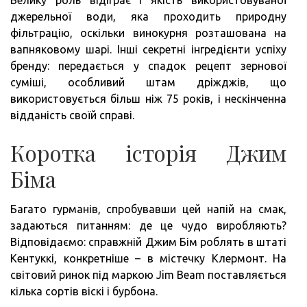
Велику роль відіграє і якість використовуваної
джерельної води, яка проходить природну
фільтрацію, оскільки винокурня розташована на
вапняковому шарі. Інші секретні інгредієнти успіху
бренду: передається у спадок рецепт зернової
суміші, особливий штам дріжджів, що
використовується більш ніж 75 років, і нескінченна
відданість своїй справі.
Коротка історія Джим
Біма
Багато гурманів, спробувавши цей напій на смак,
задаються питанням: де це чудо виробляють?
Відповідаємо: справжній Джим Бім роблять в штаті
Кентуккі, конкретніше – в містечку Клермонт. На
світовий ринок під маркою Jim Beam поставляється
кілька сортів віскі і бурбона.