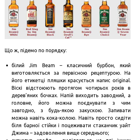
Що ж, підемо по порядку:
білий Jim Beam – класичний бурбон, який
виготовляється за первісною рецептурою. На
його етикетці пляшки красується напис original.
Віскі відстоюють протягом чотирьох років в
дерев’яних бочках. Напій виходить заводний, а
головне, його можна поєднувати з чим
завгодно, з будь-якою закускою. Запивати
можна навіть кока-колою. Навіть просто сидіти
біля барної стійки і поцеживати стаканчик уайт
Джима – задоволення вище середнього;