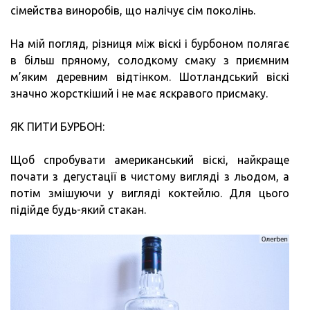
сімейства виноробів, що налічує сім поколінь.
На мій погляд, різниця між віскі і бурбоном полягає
в більш пряному, солодкому смаку з приємним
м’яким деревним відтінком. Шотландський віскі
значно жорсткіший і не має яскравого присмаку.
ЯК ПИТИ БУРБОН:
Щоб спробувати американський віскі, найкраще
почати з дегустації в чистому вигляді з льодом, а
потім змішуючи у вигляді коктейлю. Для цього
підійде будь-який стакан.