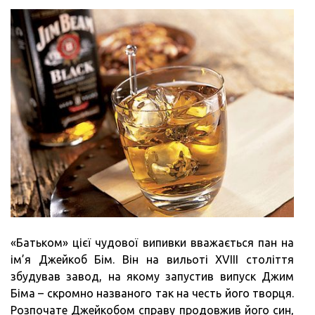
«Батьком» цієї чудової випивки вважається пан на
ім’я Джейкоб Бім. Він на вильоті XVIII століття
збудував завод, на якому запустив випуск Джим
Біма – скромно названого так на честь його творця.
Розпочате Джейкобом справу продовжив його син,