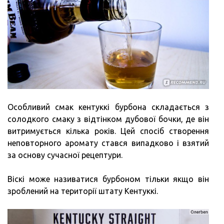
Особливий смак кентуккі бурбона складається з
солодкого смаку з відтінком дубової бочки, де він
витримується кілька років. Цей спосіб створення
неповторного аромату стався випадково і взятий
за основу сучасної рецептури.
Віскі може називатися бурбоном тільки якщо він
зроблений на території штату Кентуккі.