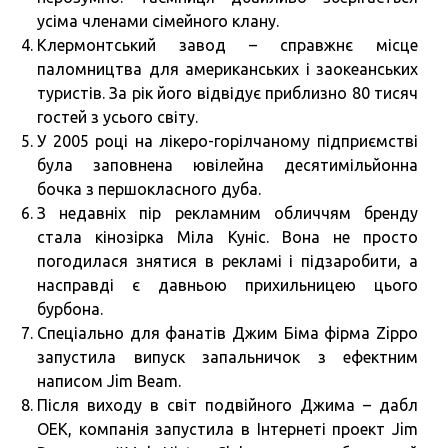
усіма членами сімейного клану.
Клермонтський завод – справжнє місце
паломництва для американських і заокеанських
туристів. За рік його відвідує приблизно 80 тисяч
гостей з усього світу.
У 2005 році на лікеро-горілчаному підприємстві
була заповнена ювілейна десятимільйонна
бочка з першокласного дуба.
З недавніх пір рекламним обличчям бренду
стала кінозірка Міла Куніс. Вона не просто
погодилася знятися в рекламі і підзаробити, а
насправді є давньою прихильницею цього
бурбона.
Спеціально для фанатів Джим Біма фірма Zippo
запустила випуск запальничок з ефектним
написом Jim Beam.
Після виходу в світ подвійного Джима – дабл
ОЕК, компанія запустила в Інтернеті проект Jim