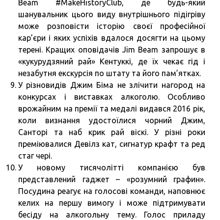
Beam #MakeHistoryClub, де будь-який
шанувальник цього виду внутрішнього підігріву
може розповісти історію своєї професійної
кар’єри і яких успіхів вдалося досягти на цьому
терені. Кращих оповідачів Jim Beam запрошує в
«кукурудзяний рай» Кентуккі, де їх чекає гід і
незабутня екскурсія по штату та його пам’ятках.
У різновидів Джим Біма не злічити нагород на
конкурсах і виставках алкоголю. Особливо
врожайним на премії та медалі видався 2016 рік,
коли визнання удостоїлися чорний Джим,
Санторі та наб крик рай віскі. У різні роки
преміювалися Девілз кат, сигнатур крафт та ред
стаг чері.
У новому тисячолітті компанією був
представлений гаджет – «розумний графин».
Посудина реагує на голосові команди, наповнює
келих на першу вимогу і може підтримувати
бесіду на алкогольну тему. Голос приладу