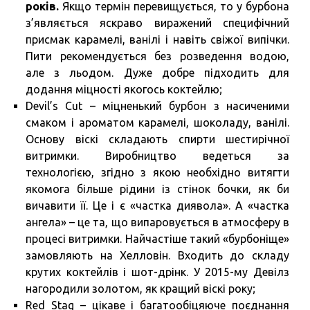
років.
Якщо термін перевищується, то у бурбона
з’являється яскраво виражений специфічний
присмак карамелі, ванілі і навіть свіжої випічки.
Пити рекомендується без розведення водою,
але з льодом. Дуже добре підходить для
додання міцності якогось коктейлю;
Devil’s Cut – міцненький бурбон з насиченими
смаком і ароматом карамелі, шоколаду, ванілі.
Основу віскі складають спирти шестирічної
витримки. Виробництво ведеться за
технологією, згідно з якою необхідно витягти
якомога більше рідини із стінок бочки, як би
вичавити її. Це і є «частка диявола». А «частка
ангела» – це та, що випаровується в атмосферу в
процесі витримки. Найчастіше такий «бурбоніще»
замовляють на Хелловін. Входить до складу
крутих коктейлів і шот-дрінк. У 2015-му Девілз
нагородили золотом, як кращий віскі року;
Red Stag – цікаве і багатообіцяюче поєднання