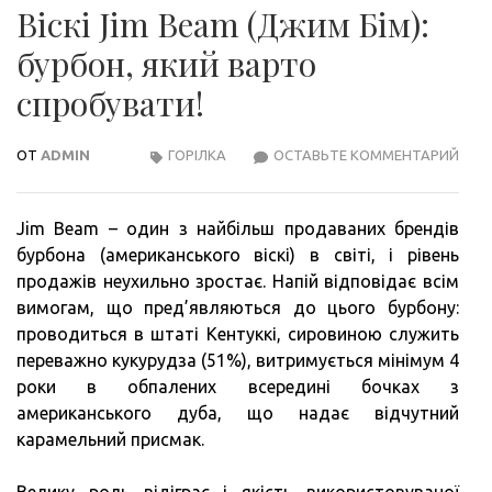
Віскі Jim Beam (Джим Бім):
бурбон, який варто
спробувати!
ОТ
ADMIN
ГОРІЛКА
ОСТАВЬТЕ КОММЕНТАРИЙ
ВІСКІ
JIM
BEA
Jim Beam – один з найбільш продаваних брендів
(ДЖ
бурбона (американського віскі) в світі, і рівень
БІМ):
продажів неухильно зростає. Напій відповідає всім
БУР
вимогам, що пред’являються до цього бурбону:
ЯКИ
проводиться в штаті Кентуккі, сировиною служить
ВАР
переважно кукурудза (51%), витримується мінімум 4
СПР
роки в обпалених всередині бочках з
американського дуба, що надає відчутний
карамельний присмак.