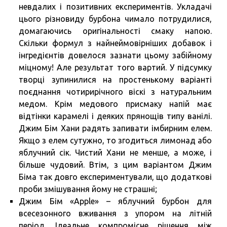
невдалих і позитивних експериментів. Укладачі
цього різновиду бурбона чимало потрудилися,
домагаючись оригінальності смаку напою.
Скільки формул з найнеймовірніших добавок і
інгредієнтів довелося зазнати цьому забійному
міцному! Але результат того вартий. У підсумку
творці зупинилися на простенькому варіанті
поєднання чотирирічного віскі з натуральним
медом. Крім медового присмаку напій має
відтінки карамелі і деяких прянощів типу ванілі.
Джим Бім Хани радять запивати імбирним елем.
Якщо з елем сутужно, то згодиться лимонад або
яблучний сік. Чистий Хани не менше, а може, і
більше чудовий. Втім, з цим варіантом Джим
Біма так довго експериментували, що додаткові
проби змішування йому не страшні;
Джим Бім «Apple» – яблучний бурбон для
всесезонного вживання з упором на літній
період. Ідеальне компромісне рішення між