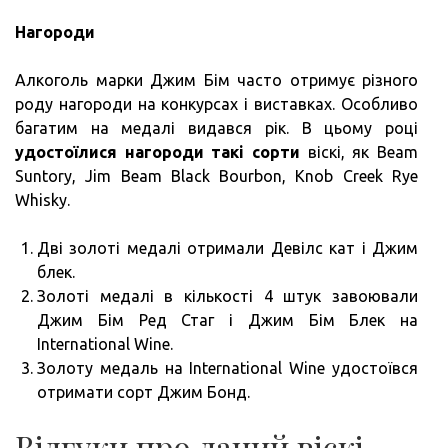
Нагороди
Алкоголь марки Джим Бім часто отримує різного
роду нагороди на конкурсах і виставках. Особливо
багатим на медалі видався рік. В цьому році
удостоїлися нагороди такі сорти
віскі, як Beam
Suntory, Jim Beam Black Bourbon, Knob Creek Rye
Whisky.
Дві золоті медалі отримали Девілс кат і Джим
блек.
Золоті медалі в кількості 4 штук завоювали
Джим Бім Ред Стаг і Джим Бім Блек на
International Wine.
Золоту медаль на International Wine удостоївся
отримати сорт Джим Бонд.
Відгуки про даний віскі