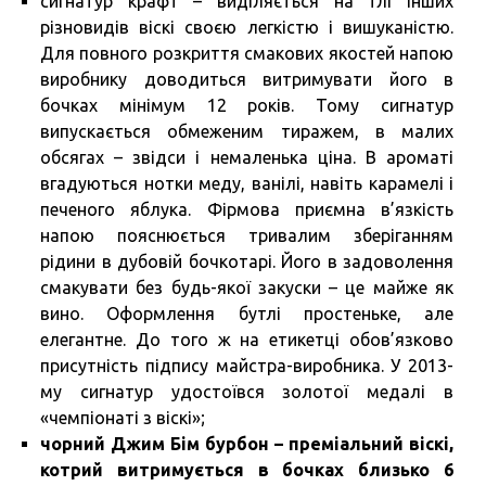
сигнатур крафт – виділяється на тлі інших
різновидів віскі своєю легкістю і вишуканістю.
Для повного розкриття смакових якостей напою
виробнику доводиться витримувати його в
бочках мінімум 12 років. Тому сигнатур
випускається обмеженим тиражем, в малих
обсягах – звідси і немаленька ціна. В ароматі
вгадуються нотки меду, ванілі, навіть карамелі і
печеного яблука. Фірмова приємна в’язкість
напою пояснюється тривалим зберіганням
рідини в дубовій бочкотарі. Його в задоволення
смакувати без будь-якої закуски – це майже як
вино. Оформлення бутлі простеньке, але
елегантне. До того ж на етикетці обов’язково
присутність підпису майстра-виробника. У 2013-
му сигнатур удостоївся золотої медалі в
«чемпіонаті з віскі»;
чорний Джим Бім бурбон – преміальний віскі,
котрий витримується в бочках близько 6