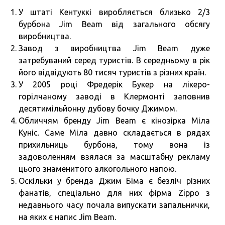
У штаті Кентуккі виробляється близько 2/3
бурбона Jim Beam від загального обсягу
виробництва.
Завод з виробництва Jim Beam дуже
затребуваний серед туристів. В середньому в рік
його відвідують 80 тисяч туристів з різних країн.
У 2005 році Фредерік Букер на лікеро-
горілчаному заводі в Клермонті заповнив
десятимільйонну дубову бочку Джимом.
Обличчям бренду Jim Beam є кінозірка Міла
Куніс. Саме Міла давно складається в рядах
прихильниць бурбона, тому вона із
задоволенням взялася за масштабну рекламу
цього знаменитого алкогольного напою.
Оскільки у бренда Джим Біма є безліч різних
фанатів, спеціально для них фірма Zippo з
недавнього часу почала випускати запальнички,
на яких є напис Jim Beam.