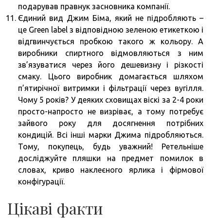
подарував правнук засновника компанії.
Єдиний вид Джим Біма, який не підробляють –
це Green label з відповідною зеленою етикеткою і
відгвинчується пробкою такого ж кольору. А
виробники спиртного відмовляються з ним
зв’язуватися через його дешевизну і різкості
смаку. Цього виробник домагається шляхом
п’ятирічної витримки і фільтрації через вугілля.
Чому 5 років? У деяких сховищах віскі за 2-4 роки
просто-напросто не визріває, а тому потребує
зайвого року для досягнення потрібних
кондицій. Всі інші марки Джима підробляються.
Тому, покупець, будь уважний! Ретельніше
досліджуйте пляшки на предмет помилок в
словах, криво наклеєного ярлика і фірмової
конфігурації.
Цікаві факти