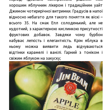
хорошим яблучним лікером і традиційним уайт
Джимом чотирирічної витримки. Градусів в напої
відносно небагато для такого поняття як віскі –
всього 35. На смак Епл солоденький, але не
нудотний, з характерною кислинкою присутності
фруктових добавок. Завдяки чому бурбон
набуває легкість і елегантність. Крім яблука в
ньому можна виявити ледь відчуваються
відтінки карамелі і ванілі. Гарний з тоніком і
свіжим яблуком на закуску;