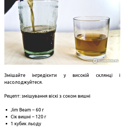
Змішайте інгредієнти у високій склянці і
насолоджуйтеся.
Рецепт: змішування віскі з соком вишні
Jim Beam – 60 г
Сік вишні – 120 г
1 кубик льоду