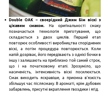
Double OAK – своєрідний Джим Бім віскі з
цікавим смаком.
На оригінальності смаку
позначається технологія приготування, що
складається з двох циклів. Перший етап
повторює особливості виробництва споріднених
віскі, а потім процедура повторюється. Коли
напій дозріває, його передівають з однієї бочки в
іншу і залишають на приблизно той самий строк,
що і на початковому етапі. Зрозуміло, що
насиченість, інтенсивність віскі посилюється.
Смак виходить яскравіше, а приємна в’язкість
збільшує час післясмаку. В ароматі, крім дубових
забарвлень, присутні вкраплення гвоздики і ягід.