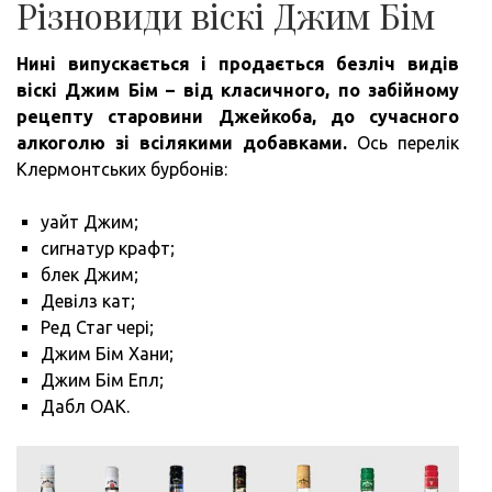
Різновиди віскі Джим Бім
Нині випускається і продається безліч видів
віскі Джим Бім – від класичного, по забійному
рецепту старовини Джейкоба, до сучасного
алкоголю зі всілякими добавками.
Ось перелік
Клермонтських бурбонів:
уайт Джим;
сигнатур крафт;
блек Джим;
Девілз кат;
Ред Стаг чері;
Джим Бім Хани;
Джим Бім Епл;
Дабл ОАК.