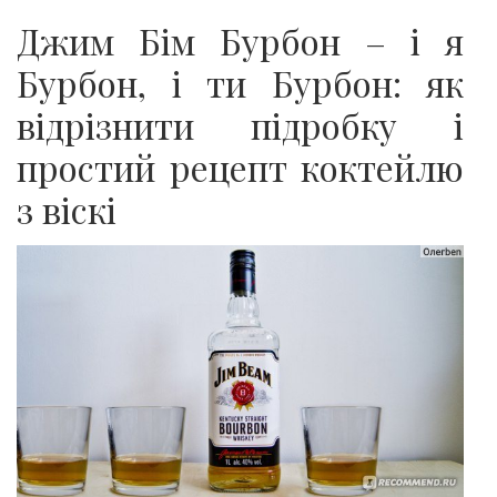
Джим Бім Бурбон – і я
Бурбон, і ти Бурбон: як
відрізнити підробку і
простий рецепт коктейлю
з віскі