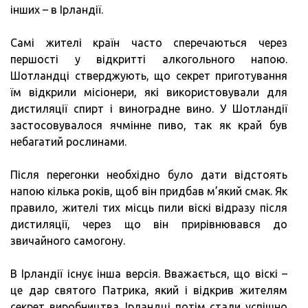
інших – в Ірландії.
Самі жителі країн часто сперечаються через
першості у відкритті алкогольного напою.
Шотландці стверджують, що секрет приготування
їм відкрили місіонери, які використовували для
дистиляції спирт і виноградне вино. У Шотландії
застосовувалося ячмінне пиво, так як край був
небагатий рослинами.
Після перегонки необхідно було дати відстоять
напою кілька років, щоб він придбав м’який смак. Як
правило, жителі тих місць пили віскі відразу після
дистиляції, через що він прирівнювався до
звичайного самогону.
В Ірландії існує інша версія. Вважається, що віскі –
це дар святого Патрика, який і відкрив жителям
секрет виробництва. Ірландці потім стали успішно