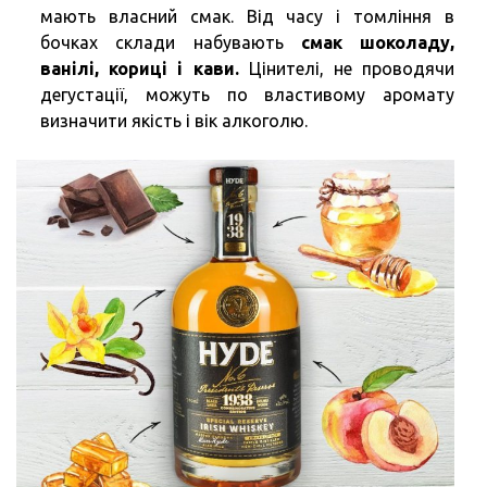
мають власний смак. Від часу і томління в
бочках склади набувають
смак шоколаду,
ванілі, кориці і кави.
Цінителі, не проводячи
дегустації, можуть по властивому аромату
визначити якість і вік алкоголю.