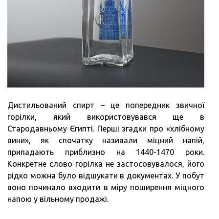
Дистильований спирт – це попередник звичної
горілки, який використовувався ще в
Стародавньому Єгипті. Перші згадки про «хлібному
вини», як спочатку називали міцний напій,
припадають приблизно на 1440-1470 роки.
Конкретне слово горілка не застосовувалося, його
рідко можна було відшукати в документах. У побут
воно починало входити в міру поширення міцного
напою у вільному продажі.