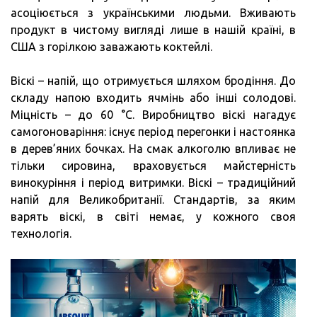
асоціюється з українськими людьми. Вживають
продукт в чистому вигляді лише в нашій країні, в
США з горілкою заважають коктейлі.
Віскі – напій, що отримується шляхом бродіння. До
складу напою входить ячмінь або інші солодові.
Міцність – до 60 °C. Виробництво віскі нагадує
самогоноваріння: існує період перегонки і настоянка
в дерев’яних бочках. На смак алкоголю впливає не
тільки сировина, враховується майстерність
винокуріння і період витримки. Віскі – традиційний
напій для Великобританії. Стандартів, за яким
варять віскі, в світі немає, у кожного своя
технологія.