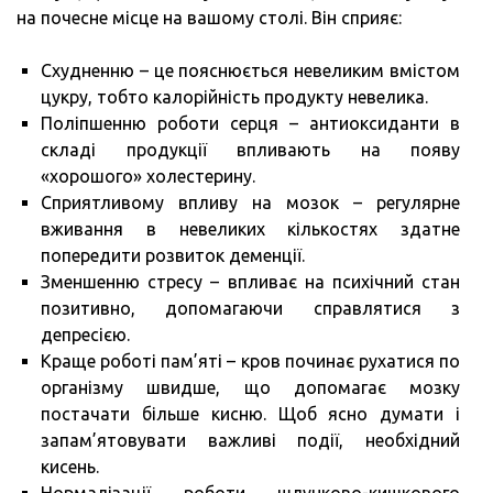
на почесне місце на вашому столі. Він сприяє:
Схудненню – це пояснюється невеликим вмістом
цукру, тобто калорійність продукту невелика.
Поліпшенню роботи серця – антиоксиданти в
складі продукції впливають на появу
«хорошого» холестерину.
Сприятливому впливу на мозок – регулярне
вживання в невеликих кількостях здатне
попередити розвиток деменції.
Зменшенню стресу – впливає на психічний стан
позитивно, допомагаючи справлятися з
депресією.
Краще роботі пам’яті – кров починає рухатися по
організму швидше, що допомагає мозку
постачати більше кисню. Щоб ясно думати і
запам’ятовувати важливі події, необхідний
кисень.
Нормалізації роботи шлунково-кишкового