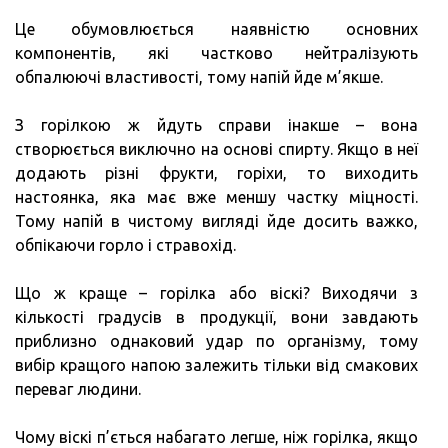
Це обумовлюється наявністю основних
компонентів, які частково нейтралізують
обпалюючі властивості, тому напій йде м’якше.
З горілкою ж йдуть справи інакше – вона
створюється виключно на основі спирту. Якщо в неї
додають різні фрукти, горіхи, то виходить
настоянка, яка має вже меншу частку міцності.
Тому напій в чистому вигляді йде досить важко,
обпікаючи горло і стравохід.
Що ж краще – горілка або віскі? Виходячи з
кількості градусів в продукції, вони завдають
приблизно однаковий удар по організму, тому
вибір кращого напою залежить тільки від смакових
переваг людини.
Чому віскі п’ється набагато легше, ніж горілка, якщо