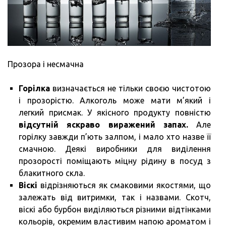
Прозора і несмачна
Горілка
визначається не тільки своєю чистотою
і прозорістю. Алкоголь може мати м’який і
легкий присмак. У якісного продукту повністю
відсутній яскраво виражений запах.
Але
горілку завжди п’ють залпом, і мало хто назве її
смачною. Деякі виробники для виділення
прозорості поміщають міцну рідину в посуд з
блакитного скла.
Віскі
відрізняються як смаковими якостями, що
залежать від витримки, так і назвами. Скотч,
віскі або бурбон виділяються різними відтінками
кольорів, окремим властивим напою ароматом і