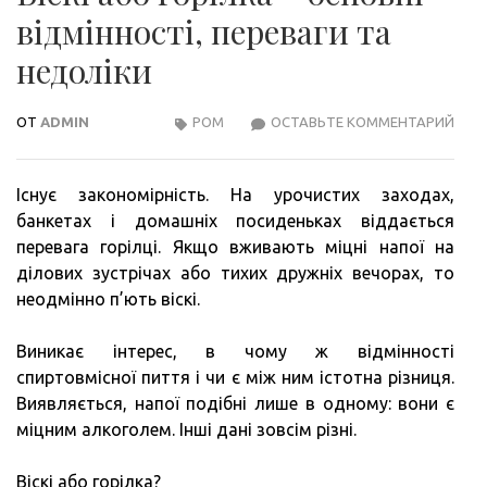
відмінності, переваги та
недоліки
ОТ
ADMIN
РОМ
ОСТАВЬТЕ КОММЕНТАРИЙ
ВІСКІ
АБО
ГОР
Існує закономірність. На урочистих заходах,
–
банкетах і домашніх посиденьках віддається
ОСН
перевага горілці. Якщо вживають міцні напої на
ВІДМ
ділових зустрічах або тихих дружніх вечорах, то
ПЕР
неодмінно п’ють віскі.
ТА
НЕД
Виникає інтерес, в чому ж відмінності
спиртовмісної пиття і чи є між ним істотна різниця.
Виявляється, напої подібні лише в одному: вони є
міцним алкоголем. Інші дані зовсім різні.
Віскі або горілка?