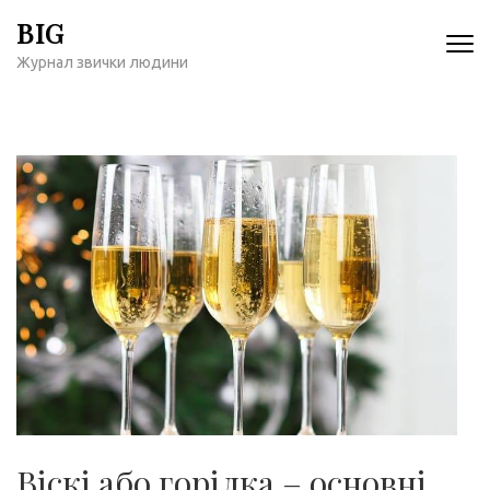
Перейти
BIG
к
Журнал звички людини
содержимому
(нажмите
Enter)
Віскі або горілка – основні