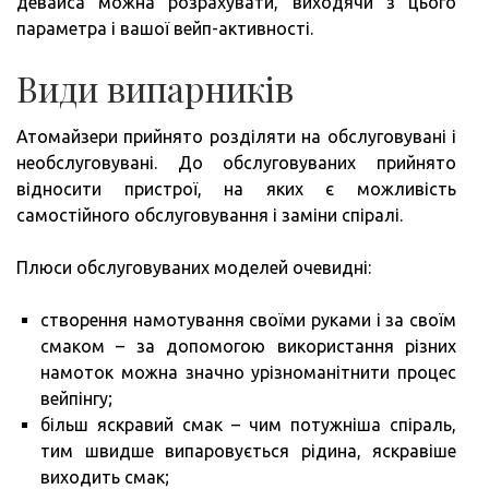
девайса можна розрахувати, виходячи з цього
параметра і вашої вейп-активності.
Види випарників
Атомайзери прийнято розділяти на обслуговувані і
необслуговувані. До обслуговуваних прийнято
відносити пристрої, на яких є можливість
самостійного обслуговування і заміни спіралі.
Плюси обслуговуваних моделей очевидні:
створення намотування своїми руками і за своїм
смаком – за допомогою використання різних
намоток можна значно урізноманітнити процес
вейпінгу;
більш яскравий смак – чим потужніша спіраль,
тим швидше випаровується рідина, яскравіше
виходить смак;