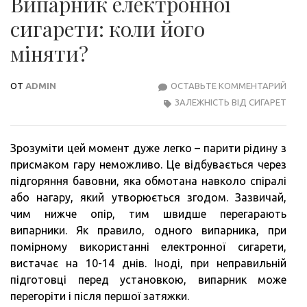
Випарник електронної
сигарети: коли його
міняти?
ОТ
ADMIN
ОСТАВЬТЕ КОММЕНТАРИЙ
ВИП
ЗАЛЕЖНІСТЬ ВІД СИГАРЕТ
ЕЛЕ
СИГА
КОЛ
Зрозуміти цей момент дуже легко – парити рідину з
ЙОГ
присмаком гару неможливо. Це відбувається через
МІН
підгоряння бавовни, яка обмотана навколо спіралі
або нагару, який утворюється згодом. Зазвичай,
чим нижче опір, тим швидше перегарають
випарники. Як правило, одного випарника, при
помірному використанні електронної сигарети,
вистачає на 10-14 днів. Іноді, при неправильній
підготовці перед установкою, випарник може
перегоріти і після першої затяжки.