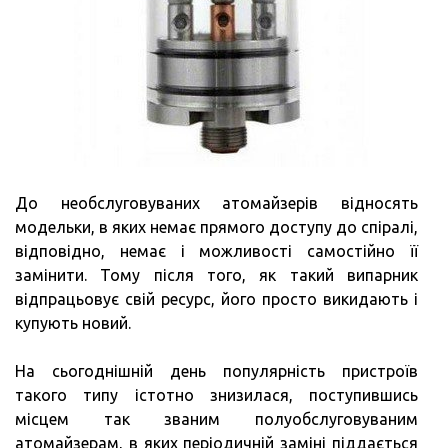
До необслуговуваних атомайзерів відносять
модельки, в яких немає прямого доступу до спіралі,
відповідно, немає і можливості самостійно її
замінити. Тому після того, як такий випарник
відпрацьовує свій ресурс, його просто викидають і
купують новий.
На сьогоднішній день популярність пристроїв
такого типу істотно знизилася, поступившись
місцем так званим полуобслуговуваним
атомайзерам, в яких періодичній заміні піддається