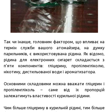
Так чи інакше, головним фактором, що впливає на
термін служби вашого атомайзера, на думку
парильників, є використовувана рідина. Як відомо,
рідина для електронних сигарет складається з
п’яти компонентів: гліцерину, пропіленгліколю,
нікотину, дистильованої води і ароматизатора.
Основними складовими можна вважати гліцерин і
пропіленгліколь – саме від їх пропорцій
залежатимуть властивості курильної рідини.
Чим більше гліцерину в курильній рідині, тим більше