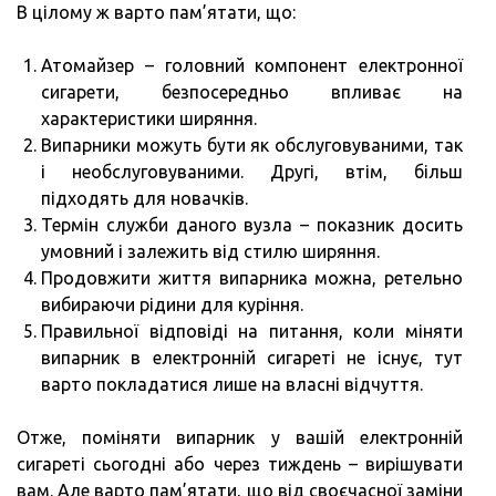
В цілому ж варто пам’ятати, що:
Атомайзер – головний компонент електронної
сигарети, безпосередньо впливає на
характеристики ширяння.
Випарники можуть бути як обслуговуваними, так
і необслуговуваними. Другі, втім, більш
підходять для новачків.
Термін служби даного вузла – показник досить
умовний і залежить від стилю ширяння.
Продовжити життя випарника можна, ретельно
вибираючи рідини для куріння.
Правильної відповіді на питання, коли міняти
випарник в електронній сигареті не існує, тут
варто покладатися лише на власні відчуття.
Отже, поміняти випарник у вашій електронній
сигареті сьогодні або через тиждень – вирішувати
вам. Але варто пам’ятати, що від своєчасної заміни