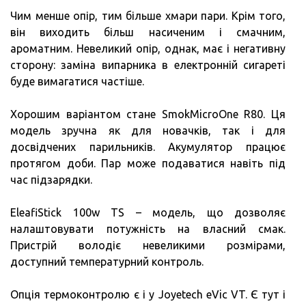
Чим менше опір, тим більше хмари пари. Крім того,
він виходить більш насиченим і смачним,
ароматним. Невеликий опір, однак, має і негативну
сторону: заміна випарника в електронній сигареті
буде вимагатися частіше.
Хорошим варіантом стане SmokMicroOne R80. Ця
модель зручна як для новачків, так і для
досвідчених парильників. Акумулятор працює
протягом доби. Пар може подаватися навіть під
час підзарядки.
EleafiStick 100w TS – модель, що дозволяє
налаштовувати потужність на власний смак.
Пристрій володіє невеликими розмірами,
доступний температурний контроль.
Опція термоконтролю є і у Joyetech eVic VT. Є тут і