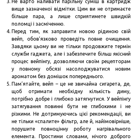
Не варто наливати парільну суміш в картридж
вище зазначеної відмітки. Цим ви не отримаєте
більше пара, а лише сприятимете швидкій
поломці і засміченню.
Перед тим, як заправити новою рідиною свій
вейп, обов’язково проведіть повне очищення.
Завдяки цьому ви не тільки продовжите термін
служби гаджета, але і забезпечите більш якісний
процес вейпінгу, дозволяючи своїм рецепторам
у повному обсязі насолоджуватися новим
ароматом без домішок попереднього.
Пам’ятайте, вейп – це не звичайна сигарета, де,
щоб отримати необхідну кількість диму,
потрібно добре і глибоко затягнутися. У вейпінгу
затягування повинні бути не глибокими і не
різкими. Не дотримуючись цієї рекомендації, ви
не тільки «спалите» фільтр, але й, найімовірніше,
порушите повноцінну роботу нагрівального
елемента. Простими словами, нічого доброго