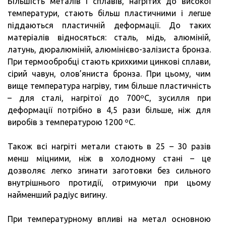
Більшість металів і сплавів, нагрітих до високої
температури, стають більш пластичними і легше
піддаються пластичній деформації. До таких
матеріалів відносяться: сталь, мідь, алюміній,
латунь, дюралюміній, алюмінієво-залізиста бронза.
При термообробці стають крихкими цинкові сплави,
сірий чавун, олов’яниста бронза. При цьому, чим
вище температура нагріву, тим більше пластичність
– для сталі, нагрітої до 700ºC, зусилля при
деформації потрібно в 4,5 рази більше, ніж для
виробів з температурою 1200 ºC.
Також всі нагріті метали стають в 25 – 30 разів
менш міцними, ніж в холодному стані – це
дозволяє легко згинати заготовки без сильного
внутрішнього протидії, отримуючи при цьому
найменший радіус вигину.
При температурному впливі на метал основною