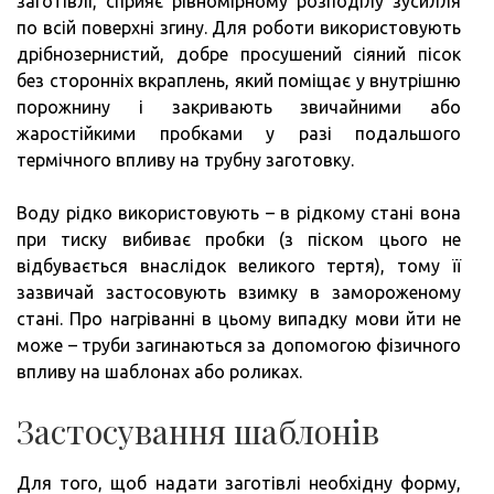
заготівлі, сприяє рівномірному розподілу зусилля
по всій поверхні згину. Для роботи використовують
дрібнозернистий, добре просушений сіяний пісок
без сторонніх вкраплень, який поміщає у внутрішню
порожнину і закривають звичайними або
жаростійкими пробками у разі подальшого
термічного впливу на трубну заготовку.
Воду рідко використовують – в рідкому стані вона
при тиску вибиває пробки (з піском цього не
відбувається внаслідок великого тертя), тому її
зазвичай застосовують взимку в замороженому
стані. Про нагріванні в цьому випадку мови йти не
може – труби загинаються за допомогою фізичного
впливу на шаблонах або роликах.
Застосування шаблонів
Для того, щоб надати заготівлі необхідну форму,