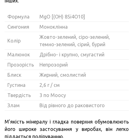
інших.
Формула
MgO [(OH) 8Si4O10]
Сингония
Моноклінна
Жовто-зелений, сіро-зелений,
Колір
темно-зелений, сірий, бурий
Малюнок
Дрібно- і крупно, смугастий
Прозорість
Непрозорий
Блиск
Жирний, смолистий
Густина
2,6 г / см
Твердість
3 по Моосу
Злам
Від рівного до раковистого
М’якість мінералу і гладка поверхня обумовлюють
його широке застосування у виробах, він легко
піддається поліруванню.