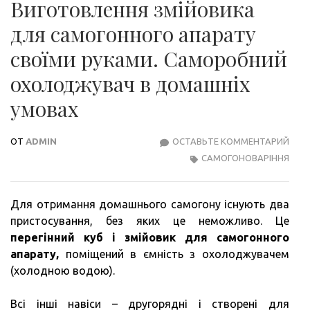
Виготовлення змійовика
для самогонного апарату
своїми руками. Саморобний
охолоджувач в домашніх
умовах
ОТ
ADMIN
ОСТАВЬТЕ КОММЕНТАРИЙ
ВИГ
САМОГОНОВАРІННЯ
ЗМІ
ДЛЯ
САМ
Для отримання домашнього самогону існують два
АПА
пристосування, без яких це неможливо. Це
СВО
перегінний куб і змійовик для самогонного
РУК
апарату,
поміщений в ємність з охолоджувачем
САМ
(холодною водою).
ОХО
В
Всі інші навіси – другорядні і створені для
ДОМ