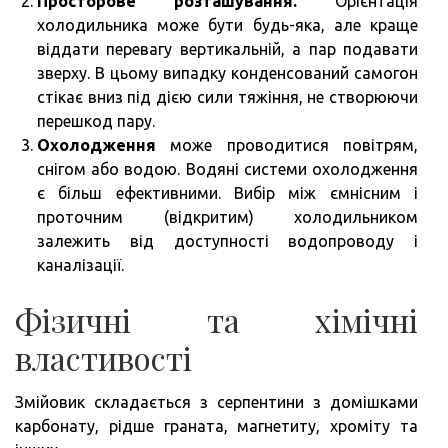
Просторове розташування.
Орієнтація
холодильника може бути будь-яка, але краще
віддати перевагу вертикальній, а пар подавати
зверху. В цьому випадку конденсований самогон
стікає вниз під дією сили тяжіння, не створюючи
перешкод пару.
Охолодження
може проводитися повітрям,
снігом або водою. Водяні системи охолодження
є більш ефективними. Вибір між ємнісним і
проточним (відкритим) холодильником
залежить від доступності водопроводу і
каналізації.
Фізичні та хімічні
властивості
Змійовик складається з серпентини з домішками
карбонату, рідше граната, магнетиту, хроміту та