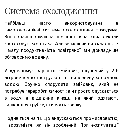
Система охолодження
Найбільш часто використовувана в
самогоноварінні система охолодження –
водяна.
Вона значно зручніша, ніж повітряна, хоча деколи
застосовується і така. Але зважаючи на складність
і малу продуктивність повітряної, ми докладніше
обговоримо водяну.
У «дачному» варіанті: змійовик, опущений у 20-
літрове відро каструлю і т.п., наповнену холодною
водою. Зручно спорудити змійовик, який не
потребує переробки ємності: він просто опускається
в воду, а відвідний кінець, на який одягають
силіконову трубку, стирчить зверху.
Подивіться на ті, що випускаються промисловістю,
і зрозумієте, як він зроблений. При експлуатації