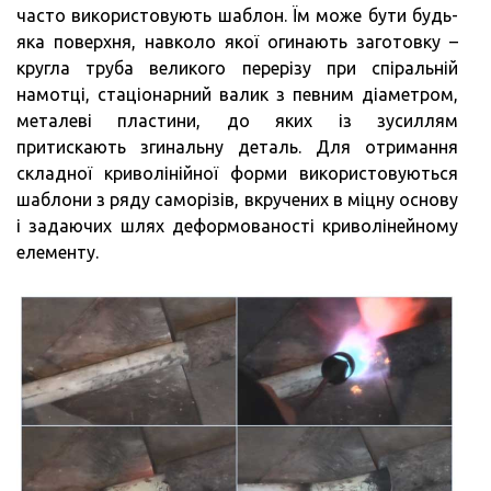
часто використовують шаблон. Їм може бути будь-
яка поверхня, навколо якої огинають заготовку –
кругла труба великого перерізу при спіральній
намотці, стаціонарний валик з певним діаметром,
металеві пластини, до яких із зусиллям
притискають згинальну деталь. Для отримання
складної криволінійної форми використовуються
шаблони з ряду саморізів, вкручених в міцну основу
і задаючих шлях деформованості криволінейному
елементу.