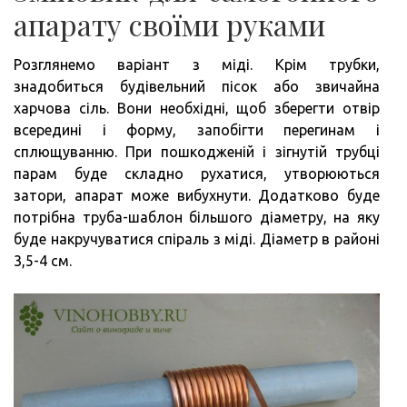
апарату своїми руками
Розглянемо варіант з міді. Крім трубки,
знадобиться будівельний пісок або звичайна
харчова сіль. Вони необхідні, щоб зберегти отвір
всередині і форму, запобігти перегинам і
сплющуванню. При пошкодженій і зігнутій трубці
парам буде складно рухатися, утворюються
затори, апарат може вибухнути. Додатково буде
потрібна труба-шаблон більшого діаметру, на яку
буде накручуватися спіраль з міді. Діаметр в районі
3,5-4 см.