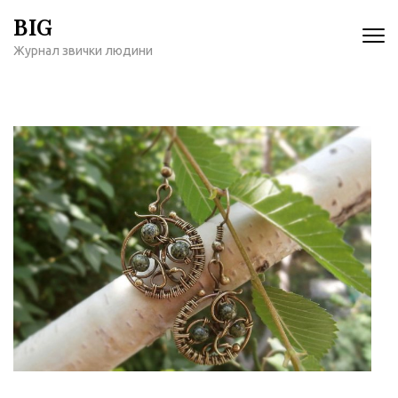
Перейти
BIG
к
Журнал звички людини
содержимому
(нажмите
Enter)