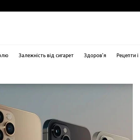
голю
Залежність від сигарет
Здоров’я
Рецепти і