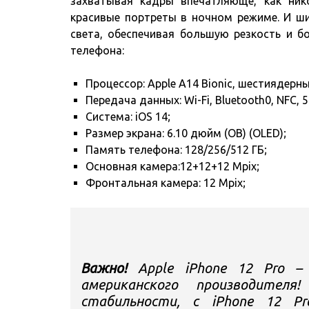
захватывая кадры впечатляюще, как ни
красивые портреты в ночном режиме. И ши
света, обеспечивая большую резкость и б
телефона:
Процессор: Apple A14 Bionic, шестиядерны
Передача данных: Wi-Fi, Bluetooth0, NFC, 5
Система: iOS 14;
Размер экрана: 6.10 дюйм (ОВ) (OLED);
Память телефона: 128/256/512 ГБ;
Основная камера:12+12+12 Mpix;
Фронтальная камера: 12 Mpix;
Важно!
Apple iPhone 12 Pro – 
американского производител
стабильности, с iPhone 12 P