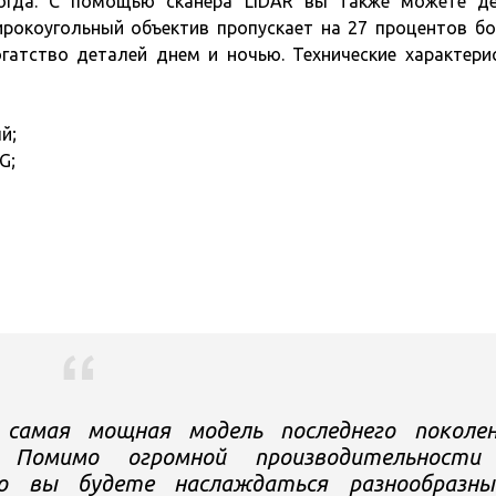
когда. С помощью сканера LiDAR вы также можете д
рокоугольный объектив пропускает на 27 процентов б
огатство деталей днем и ночью. Технические характери
й;
G;
самая мощная модель последнего поколен
я! Помимо огромной производительности
ro вы будете наслаждаться разнообразны