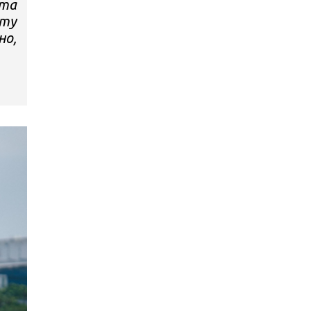
ата
рту
но,