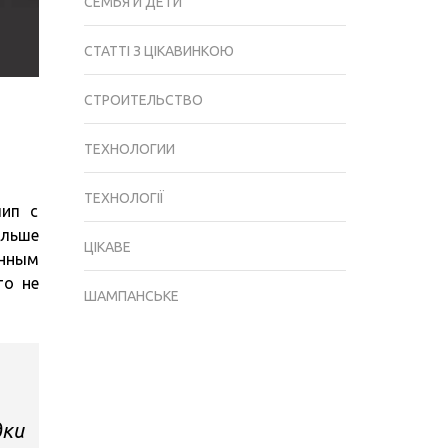
СЕМЬЯ И ДЕТИ
СТАТТІ З ЦІКАВИНКОЮ
СТРОИТЕЛЬСТВО
ТЕХНОЛОГИИ
ТЕХНОЛОГІЇ
чип с
ольше
ЦІКАВЕ
енным
то не
ШАМПАНСЬКЕ
дки