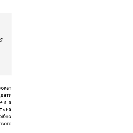
а
вокат
одати
ючи з
ть на
рібно
свого