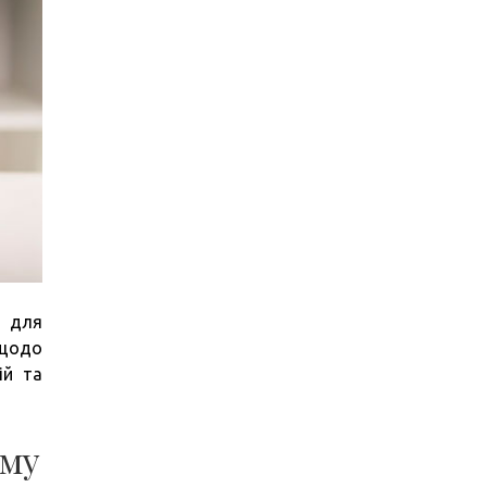
в для
 щодо
ій та
ому