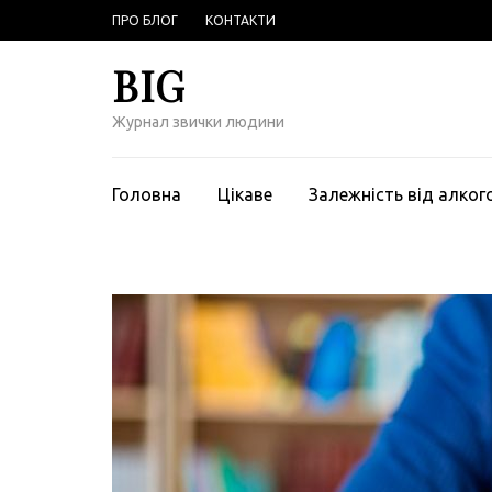
Перейти
ПРО БЛОГ
КОНТАКТИ
к
содержимому
BIG
(нажмите
Enter)
Журнал звички людини
Головна
Цікаве
Залежність від алко