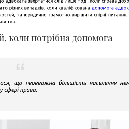
о адвоката звертатися слід лише тоді, коли справа дох
гато різних випадків, коли кваліфікована
допомога адвок
стей, та юридично грамотно вирішити спірні питання, 
авства.
й, коли потрібна допомога
ося, що переважна більшість населення не
у сфері права.