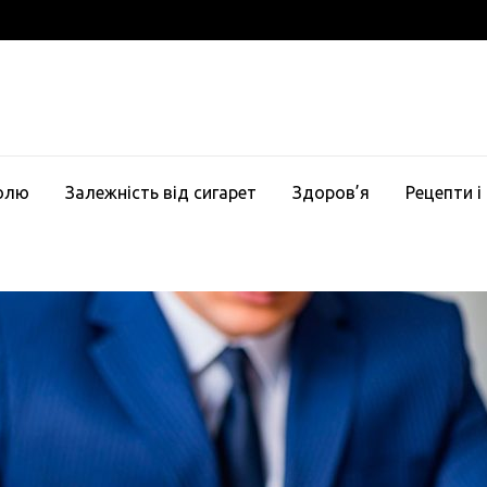
голю
Залежність від сигарет
Здоров’я
Рецепти і