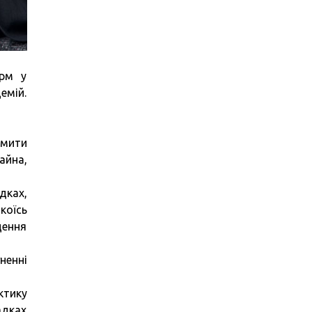
орм у
емій.
рмити
айна,
дках,
коїсь
дення
ненні
ктику
адках