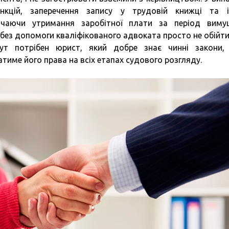
анкцій, заперечення запису у трудовій книжці та 
ючаючи утримання заробітної плати за період виму
 без допомоги кваліфікованого адвоката просто не обійти
Тут потрібен юрист, який добре знає чинні закони,
тиме його права на всіх етапах судового розгляду.