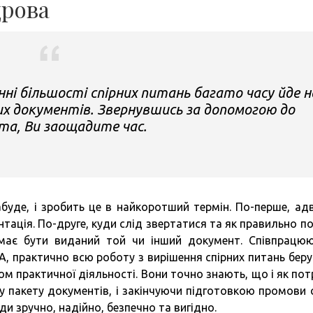
дрова
нні більшості спірних питань багато часу йде н
их документів. Звернувшись за допомогою до
та, Ви заощадите час.
забуде, і зробить це в найкоротший термін. По-перше, ад
нтація. По-друге, куди слід звертатися та як правильно п
 має бути виданий той чи інший документ. Співпрацю
практично всю роботу з вирішення спірних питань беру
ом практичної діяльності. Вони точно знають, що і як пот
ру пакету документів, і закінчуючи підготовкою промови 
ди зручно, надійно, безпечно та вигідно.