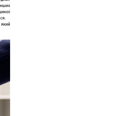
інших
шеної
ся.
 який