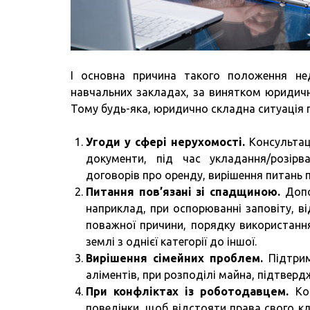
І основна причина такого положення не
навчальних закладах, за винятком юридични
Тому будь-яка, юридично складна ситуація п
Угоди у сфері нерухомості.
Консультац
документи, під час укладання/розірв
договорів про оренду, вирішення питань па
Питання пов’язані зі спадщиною.
Допо
наприклад, при оспорюванні заповіту, ві
поважної причини, порядку використання
землі з однієї категорії до іншої.
Вирішення сімейних проблем.
Підтрим
аліментів, при розподілі майна, підтверд
При конфліктах із роботодавцем.
Кон
поведінки, щоб відстояти права свого кл