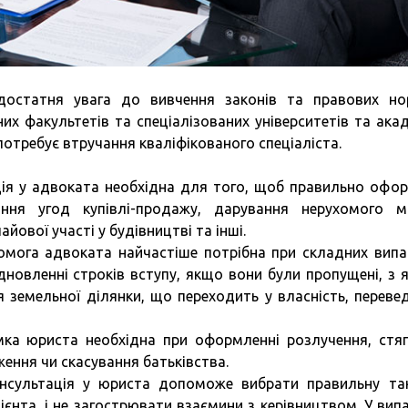
достатня увага до вивчення законів та правових н
х факультетів та спеціалізованих університетів та акад
отребує втручання кваліфікованого спеціаліста.
ія у адвоката необхідна для того, щоб правильно офо
ання угод купівлі-продажу, дарування нерухомого м
йової участі у будівництві та інші.
мога адвоката найчастіше потрібна при складних випа
дновленні строків вступу, якщо вони були пропущені, з я
 земельної ділянки, що переходить у власність, переве
ка юриста необхідна при оформленні розлучення, стяг
ження чи скасування батьківства.
сультація у юриста допоможе вибрати правильну та
ієнта, і не загострювати взаємини з керівництвом. У вип