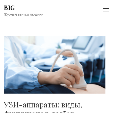
Перейти
BIG
к
Журнал звички людини
содержимому
(нажмите
Enter)
УЗИ-аппараты: виды,