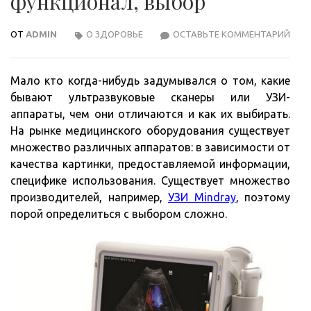
функционал, выбор
ОТ
ADMIN
О ЗДОРОВЬЕ
ОСТАВЬТЕ КОММЕНТАРИЙ
УЗИ-
АПП
ВИД
Мало кто когда-нибудь задумывался о том, какие
ФУН
бывают ультразвуковые сканеры или УЗИ-
ВЫБ
аппараты, чем они отличаются и как их выбирать.
На рынке медицинского оборудования существует
множество различных аппаратов: в зависимости от
качества картинки, предоставляемой информации,
специфике использования. Существует множество
производителей, например,
УЗИ Mindray
, поэтому
порой определиться с выбором сложно.