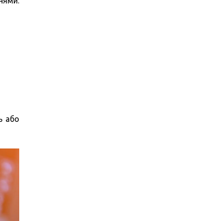
нями.
ь або