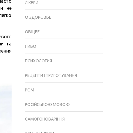
Часто
ХМЕЛЬНИЦЬКОМУ:
ЛІКЕРИ
ми не
ДЛЯ
легко
ЧОГО
О ЗДОРОВЬЕ
ТА
ЯК
ОБЩЕЕ
евого
ПРОХОДИТИ
ни та
ПИВО
ження
ПСИХОЛОГИЯ
РЕЦЕПТИ І ПРИГОТУВАННЯ
РОМ
РОСІЙСЬКОЮ МОВОЮ
САМОГОНОВАРІННЯ