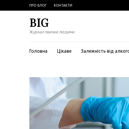
Перейти
ПРО БЛОГ
КОНТАКТИ
к
содержимому
BIG
(нажмите
Enter)
Журнал звички людини
Головна
Цікаве
Залежність від алко