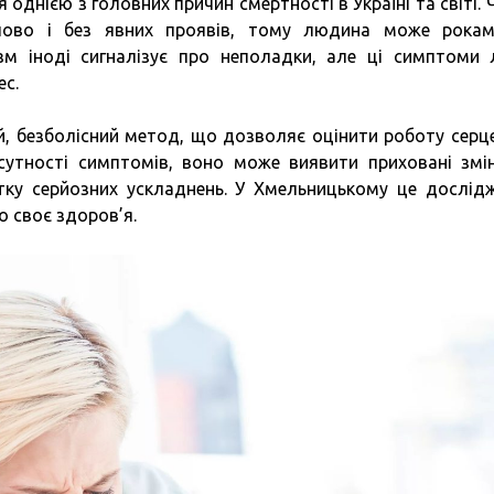
днією з головних причин смертності в Україні та світі. 
пово і без явних проявів, тому людина може рока
ізм іноді сигналізує про неполадки, але ці симптоми 
ес.
, безболісний метод, що дозволяє оцінити роботу серц
ідсутності симптомів, воно може виявити приховані змі
тку серйозних ускладнень. У Хмельницькому це дослід
о своє здоров’я.