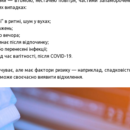
цями — втомою, нестачею повітря, частими запаморочен
х випадках:
” в ритмі, шум у вухах;
ажень;
о вечора;
минає після відпочинку;
о перенесені інфекції;
д час вагітності, після COVID-19.
ідчуває, але має фактори ризику — наприклад, спадковіст
 може своєчасно виявити відхилення.