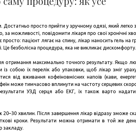
 саму процедуру: як усе
. Достатньо просто прийти у зручному одязі, який легко 
о, за можливості, повідомити лікаря про свої хронічні хв
 просто: пацієнт лягає на спину, лікар наносить гель на г
і. Це безболісна процедура, яка не викликає дискомфорту.
 для отримання максимально точного результату. Якщо л
із собою їх перелік або упаковки, щоб лікар зміг урах
ися від вживання кофеїновмісних напоїв (кави, енергет
кофеїн може тимчасово вплинути на частоту серцевих скор
результати УЗД серця або ЕКГ, їх також варто надат
ж 20–30 хвилин. Після завершення лікар відразу зможе ск
ткові кроки. Результати можна отримати в той же ден
р закладу.