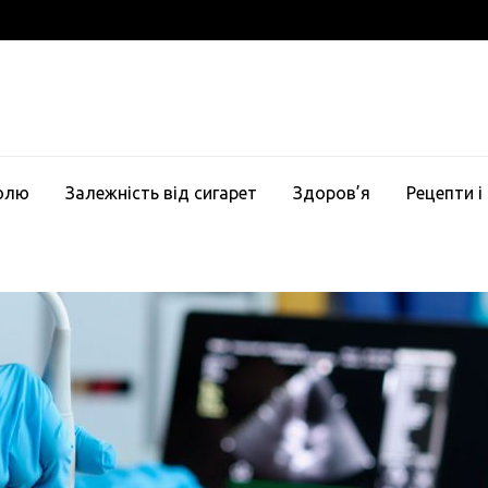
голю
Залежність від сигарет
Здоров’я
Рецепти і