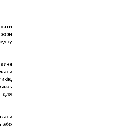
зняти
ороби
рудну
юдина
увати
иків,
очень
и для
азати
ь або