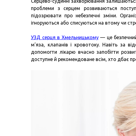
Серцево-судинні захворювання залишаються о
проблеми з серцем розвиваються посту
підозрювати про небезпечні зміни. Орган
ігноруються або списуються на втому чи стр
УЗД серця в Хмельницькому
— це безпечний
м’яза, клапанів і кровотоку. Навіть за в
допомогти лікарю вчасно запобігти розви
доступне й рекомендоване всім, хто дбає пр