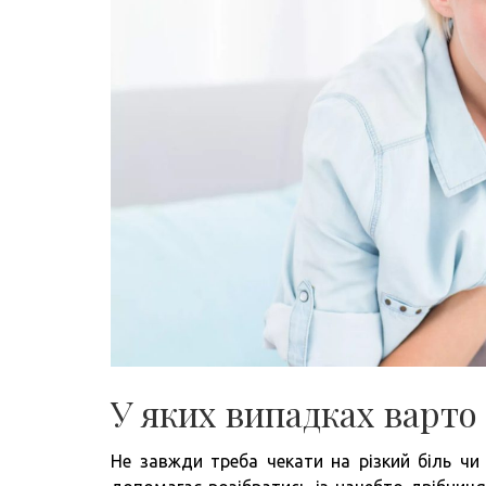
У яких випадках варто
Не завжди треба чекати на різкий біль ч