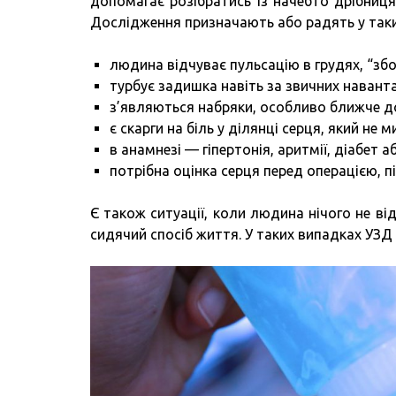
допомагає розібратись із начебто дрібни
Дослідження призначають або радять у таки
людина відчуває пульсацію в грудях, “збої
турбує задишка навіть за звичних навант
з’являються набряки, особливо ближче д
є скарги на біль у ділянці серця, який не 
в анамнезі — гіпертонія, аритмії, діабет аб
потрібна оцінка серця перед операцією, пі
Є також ситуації, коли людина нічого не в
сидячий спосіб життя. У таких випадках УЗД