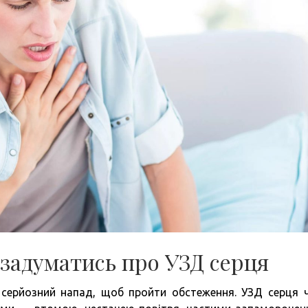
 задуматись про УЗД серця
и серйозний напад, щоб пройти обстеження. УЗД серця 