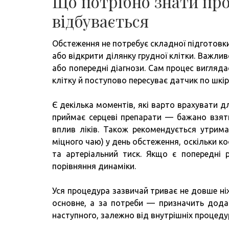
Що потрібно знати про
відбувається
Обстеження не потребує складної підготовки
або відкрити ділянку грудної клітки. Важлив
або попередні діагнози. Сам процес виглядає
клітку й поступово пересуває датчик по шкір
Є декілька моментів, які варто врахувати
приймає серцеві препарати — бажано взяти 
вплив ліків. Також рекомендується утримат
міцного чаю) у день обстеження, оскільки 
та артеріальний тиск. Якщо є попередні 
порівняння динаміки.
Уся процедура зазвичай триває не довше ні
основне, а за потреби — призначить дода
наступного, залежно від внутрішніх процеду