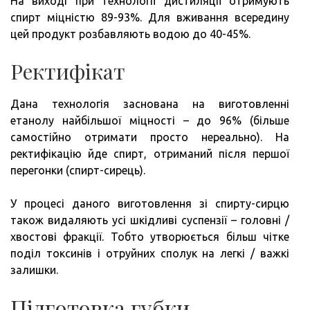
На виході при технології дистиляції отримують
спирт міцністю 89-93%. Для вживання всередину
цей продукт розбавляють водою до 40-45%.
Ректифікат
Дана технологія заснована на виготовленні
етанолу найбільшої міцності – до 96% (більше
самостійно отримати просто нереально). На
ректифікацію йде спирт, отриманий після першої
перегонки (спирт-сирець).
У процесі даного виготовлення зі спирту-сирцю
також видаляють усі шкідливі суспензії – головні /
хвостові фракції. Тобто утворюється більш чітке
поділ токсинів і отруйних сполук на легкі / важкі
залишки.
Підготовка губки