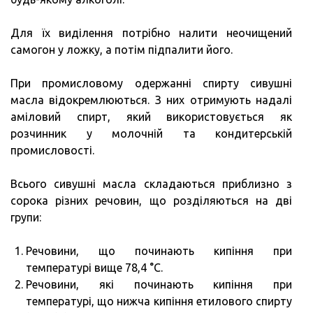
Для їх виділення потрібно налити неочищений
самогон у ложку, а потім підпалити його.
При промисловому одержанні спирту сивушні
масла відокремлюються. З них отримують надалі
аміловий спирт, який використовується як
розчинник у молочній та кондитерській
промисловості.
Всього сивушні масла складаються приблизно з
сорока різних речовин, що розділяються на дві
групи:
Речовини, що починають кипіння при
температурі вище 78,4 °C.
Речовини, які починають кипіння при
температурі, що нижча кипіння етилового спирту