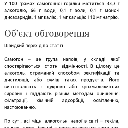
У 100 грамах самогонної горілки міститься 33,3 г
алкоголю, 66 г води, 0,1 г золи, 0,1 г моно-і
дисахаридів, 1 мг калію, 1 мг кальцію і 10 мг натрію.
Об’єкт обговорення
Швидкий перехід по статті
Самогон – це група напоїв, у складі якої
спостерігаються істотні відмінності. В цілому це
алкоголь, отриманий способом ректифікації та
дистиляції, або суміш таких продуктів. Його
виготовляють з цукрово або крохмалевмісних
сировин і піддають різним методам очищення:
фільтрації, хімічній адсорбції, освітленню,
настоюванню.
По суті, всі міцні алкогольні напої в світі – текіла,
коньяк, джин, бренді – виготовляються саме так.