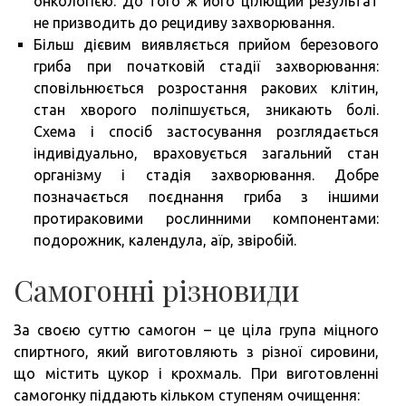
онкологією. До того ж його цілющий результат
не призводить до рецидиву захворювання.
Більш дієвим виявляється прийом березового
гриба при початковій стадії захворювання:
сповільнюється розростання ракових клітин,
стан хворого поліпшується, зникають болі.
Схема і спосіб застосування розглядається
індивідуально, враховується загальний стан
організму і стадія захворювання. Добре
позначається поєднання гриба з іншими
протираковими рослинними компонентами:
подорожник, календула, аїр, звіробій.
Самогонні різновиди
За своєю суттю самогон – це ціла група міцного
спиртного, який виготовляють з різної сировини,
що містить цукор і крохмаль. При виготовленні
самогонку піддають кільком ступеням очищення: