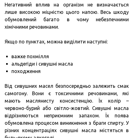
Негативний вплив на організм не визначається
лише високою міцністю цього напою. Весь шкоду
обумовлений багато в чому небезпечними
хімічними речовинами.
Якщо по пунктах, можна виділити наступні:
важке похмілля
альдегіди і сивушні масла
походження
Від сивушних масел безпосередньо залежить смак
самогону. Вони є токсичними речовинами, які
мають маслянисту консистенцію. Їх колір –
червоно-бурий або світло-жовтий. Сивушні масла
відрізняються неприємним запахом. Їх поява
обумовлена процесом виникнення з браги спирту. У
різних концентраціях сивушні масла містяться в
будь-якому алкоголі.