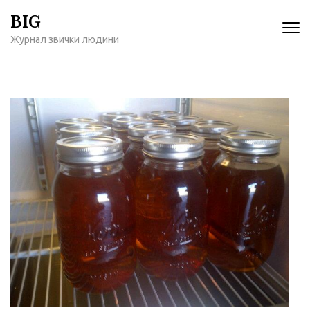
Перейти
BIG
к
Журнал звички людини
содержимому
(нажмите
Enter)