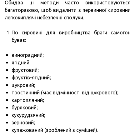
Обидва ці методи часто використовуються
багаторазово, щоб видалити з первинної сировини
легкокиплячі небезпечні сполуки.
По сировині для виробництва браги самогон
буває:
виноградний;
ягідний;
фруктовий;
фруктів-ягідний;
цукровий;
тростинний (має відмінності від цукрового);
картопляний;
буряковий;
кукурудзяний;
зерновий;
купажований (зроблений з сумішей).