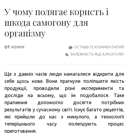
У чому полягає користь і
шкода самогону для
організму
ОТ
ADMIN
ОСТАВЬТЕ КОММЕНТАРИЙ
У
ЗАЛЕЖНІСТЬ ВІД АЛКОГОЛЮ
ЧОМ
ПОЛ
КОР
Ще з давніх часів люди намагалися відкрити для
І
себе щось нове. Вони прагнули поліпшити якість
ШК
продукції, проводили різні експерименти та
САМ
досліди на всьому, що їм подобалося. Таке
ДЛЯ
прагнення допомогло досягти потрібних
ОРГ
результатів у сучасному світі. Існує багато рецептів,
які прийшли до нас з минулого, а технології
теперішнього часу полегшують процес
приготування.