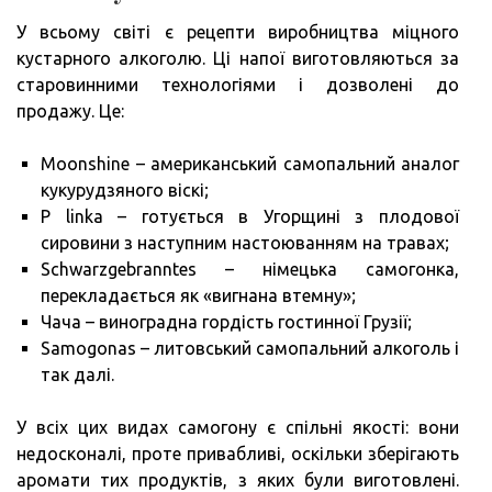
У всьому світі є рецепти виробництва міцного
кустарного алкоголю. Ці напої виготовляються за
старовинними технологіями і дозволені до
продажу. Це:
Moonshine – американський самопальний аналог
кукурудзяного віскі;
P linka – готується в Угорщині з плодової
сировини з наступним настоюванням на травах;
Schwarzgebranntes – німецька самогонка,
перекладається як «вигнана втемну»;
Чача – виноградна гордість гостинної Грузії;
Samogonas – литовський самопальний алкоголь і
так далі.
У всіх цих видах самогону є спільні якості: вони
недосконалі, проте привабливі, оскільки зберігають
аромати тих продуктів, з яких були виготовлені.