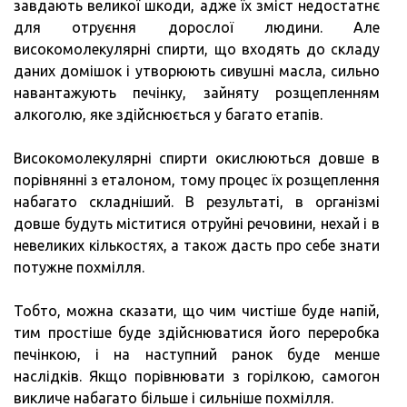
завдають великої шкоди, адже їх зміст недостатнє
для отруєння дорослої людини. Але
високомолекулярні спирти, що входять до складу
даних домішок і утворюють сивушні масла, сильно
навантажують печінку, зайняту розщепленням
алкоголю, яке здійснюється у багато етапів.
Високомолекулярні спирти окислюються довше в
порівнянні з еталоном, тому процес їх розщеплення
набагато складніший. В результаті, в організмі
довше будуть міститися отруйні речовини, нехай і в
невеликих кількостях, а також дасть про себе знати
потужне похмілля.
Тобто, можна сказати, що чим чистіше буде напій,
тим простіше буде здійснюватися його переробка
печінкою, і на наступний ранок буде менше
наслідків. Якщо порівнювати з горілкою, самогон
викличе набагато більше і сильніше похмілля.