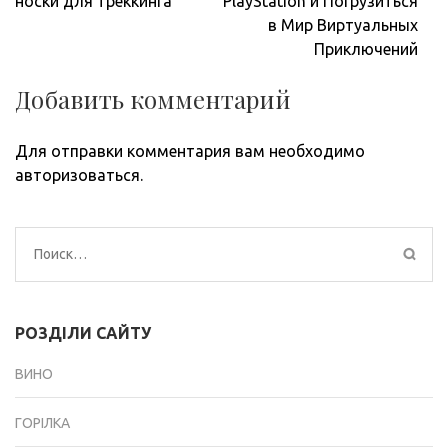
по
носки для треккинга
PlayStation и Погрузиться
записям
в Мир Виртуальных
Приключений
Добавить комментарий
Для отправки комментария вам необходимо
авторизоваться
.
Найти:
РОЗДІЛИ САЙТУ
ВИНО
ГОРІЛКА