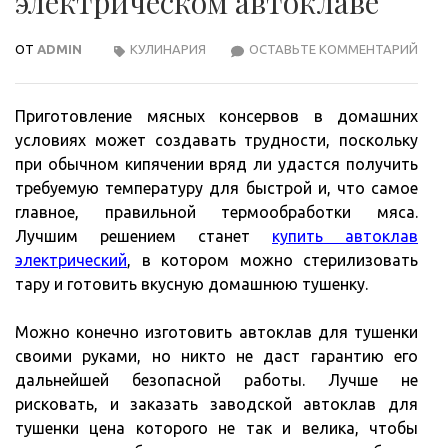
электрическом автоклаве
ОТ
ADMIN
КУЛИНАРИЯ
ОСТАВЬТЕ КОММЕНТАРИЙ
КАК
ПРИ
ТУШ
Приготовление мясных консервов в домашних
В
условиях может создавать трудности, поскольку
ЭЛЕ
при обычном кипячении вряд ли удастся получить
АВТ
требуемую температуру для быстрой и, что самое
главное, правильной термообработки мяса.
Лучшим решением станет
купить автоклав
электрический
, в котором можно стерилизовать
тару и готовить вкусную домашнюю тушенку.
Можно конечно изготовить автоклав для тушенки
своими руками, но никто не даст гарантию его
дальнейшей безопасной работы. Лучше не
рисковать, и заказать заводской автоклав для
тушенки цена которого не так и велика, чтобы