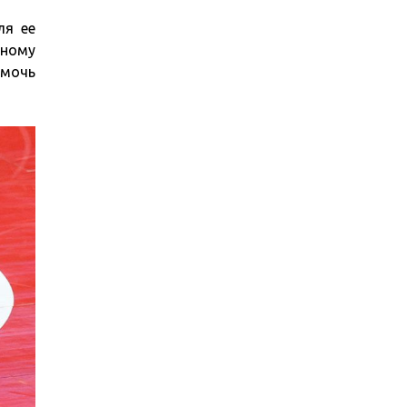
ля ее
нному
омочь