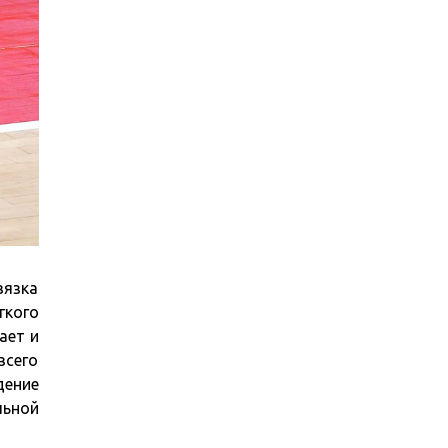
вязка
гкого
ает и
всего
дение
льной