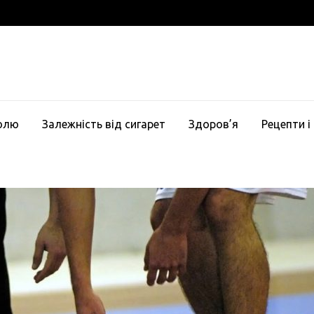
голю
Залежність від сигарет
Здоров’я
Рецепти і