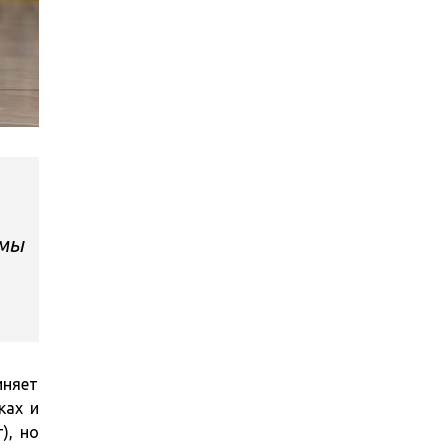
мы
иняет
ках и
), но