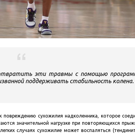
отвратить эти травмы с помощью програм
изванной поддерживать стабильность колена.
 к повреждению сухожилия надколенника, которое соед
гаются значительной нагрузке при повторяющихся прыж
 легких случаях сухожилие может воспаляться (тендинит