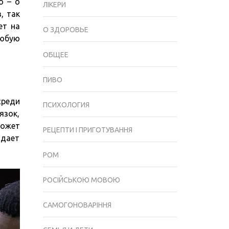
о – о
БАСКЕТБОЛЕ
ЛІКЕРИ
, так
ет на
О ЗДОРОВЬЕ
любую
ОБЩЕЕ
ПИВО
среди
ПСИХОЛОГИЯ
зок,
может
РЕЦЕПТИ І ПРИГОТУВАННЯ
адает
РОМ
РОСІЙСЬКОЮ МОВОЮ
САМОГОНОВАРІННЯ