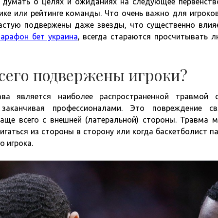
т думать о целях и ожиданиях на следующее первенств
ике или рейтинге команды. Что очень важно для игроков
астую подвержены даже звезды, что существенно влия
арафон бет украина
, всегда стараются просчитывать 
сего подвержены игроки?
тава является наиболее распространенной травмой 
заканчивая профессионалами. Это повреждение свя
аще всего с внешней (латеральной) стороны. Травма 
игаться из стороны в сторону или когда баскетболист п
о игрока.