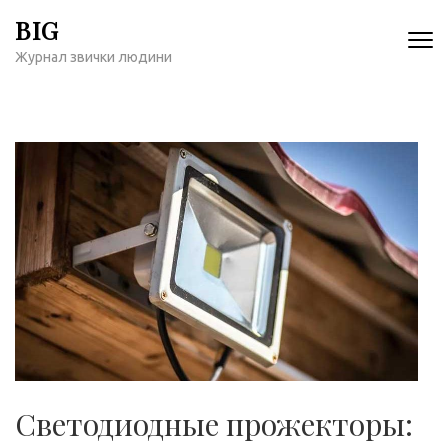
Перейти
BIG
к
Журнал звички людини
содержимому
(нажмите
Enter)
Светодиодные прожекторы: