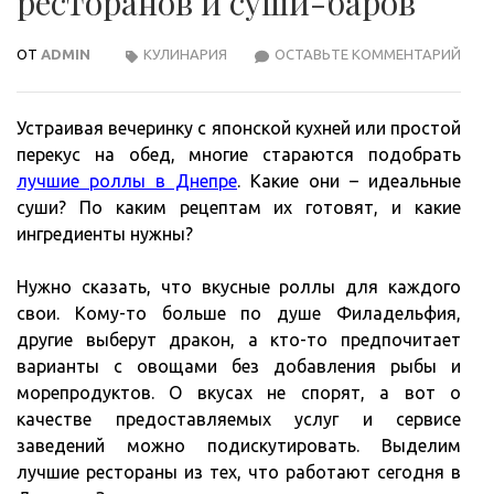
ресторанов и суши-баров
ОТ
ADMIN
КУЛИНАРИЯ
ОСТАВЬТЕ КОММЕНТАРИЙ
СУШ
В
ДНЕ
Устраивая вечеринку с японской кухней или простой
–
перекус на обед, многие стараются подобрать
ОБЗ
лучшие роллы в Днепре
. Какие они – идеальные
РЕС
суши? По каким рецептам их готовят, и какие
И
ингредиенты нужны?
СУШ
БАР
Нужно сказать, что вкусные роллы для каждого
свои. Кому-то больше по душе Филадельфия,
другие выберут дракон, а кто-то предпочитает
варианты с овощами без добавления рыбы и
морепродуктов. О вкусах не спорят, а вот о
качестве предоставляемых услуг и сервисе
заведений можно подискутировать. Выделим
лучшие рестораны из тех, что работают сегодня в