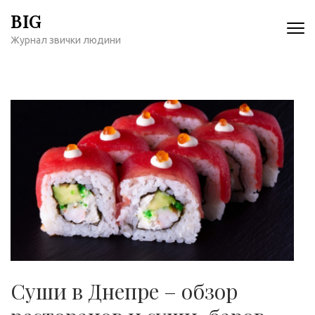
Перейти
BIG
к
Журнал звички людини
содержимому
(нажмите
Enter)
Суши в Днепре – обзор