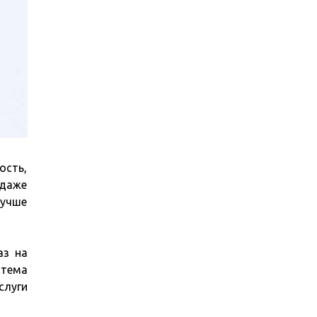
ость,
 даже
лучше
аз на
стема
слуги