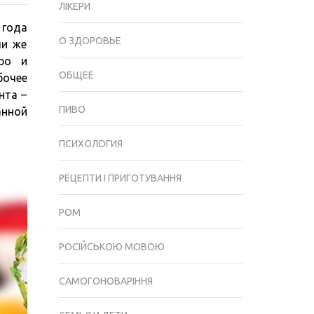
ЛІКЕРИ
–
 года
БЫСТРАЯ
О ЗДОРОВЬЕ
ли же
ДОСТАВКА
тро и
СУШИ
ОБЩЕЕ
бочее
И
нта –
РОЛЛОВ
ПИВО
анной
В
БЕРДЯНСКЕ
ПСИХОЛОГИЯ
РЕЦЕПТИ І ПРИГОТУВАННЯ
РОМ
РОСІЙСЬКОЮ МОВОЮ
САМОГОНОВАРІННЯ