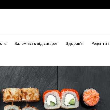
голю
Залежність від сигарет
Здоров’я
Рецепти і