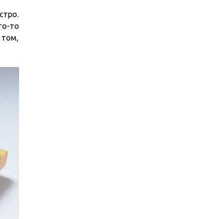
стро.
то-то
 том,