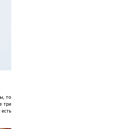
ы, то
е три
 есть