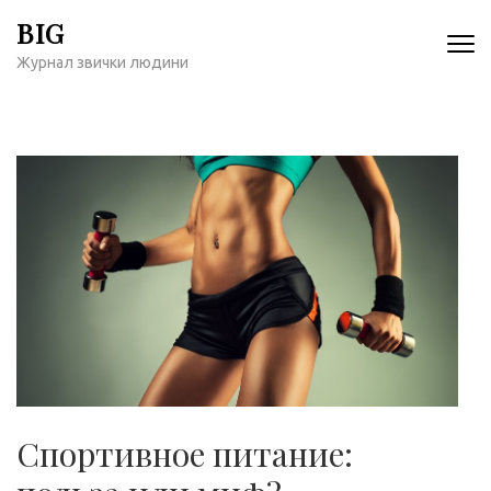
Перейти
BIG
к
Журнал звички людини
содержимому
(нажмите
Enter)
Спортивное питание: