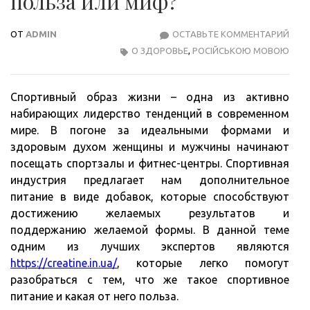
польза или миф?
ОТ
ADMIN
ОСТАВЬТЕ КОММЕНТАРИЙ
СПО
О ЗДОРОВЬЕ
,
РОСІЙСЬКОЮ МОВОЮ
ПИТ
ПОЛ
ИЛИ
Спортивный образ жизни – одна из активно
МИФ
набирающих лидерство тенденций в современном
мире. В погоне за идеальными формами и
здоровым духом женщины и мужчины начинают
посещать спортзалы и фитнес-центры. Спортивная
индустрия предлагает нам дополнительное
питание в виде добавок, которые способствуют
достижению желаемых результатов и
поддержанию желаемой формы. В данной теме
одним из лучших экспертов являются
https://creatine.in.ua/
, которые легко помогут
разобраться с тем, что же такое спортивное
питание и какая от него польза.