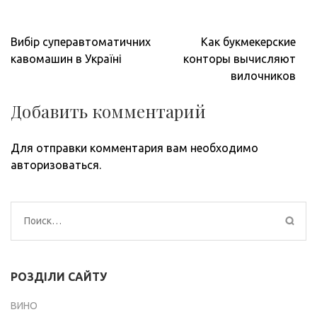
Навигация
Вибір суперавтоматичних
Как букмекерские
по
кавомашин в Україні
конторы вычисляют
записям
вилочников
Добавить комментарий
Для отправки комментария вам необходимо
авторизоваться
.
Найти:
РОЗДІЛИ САЙТУ
ВИНО