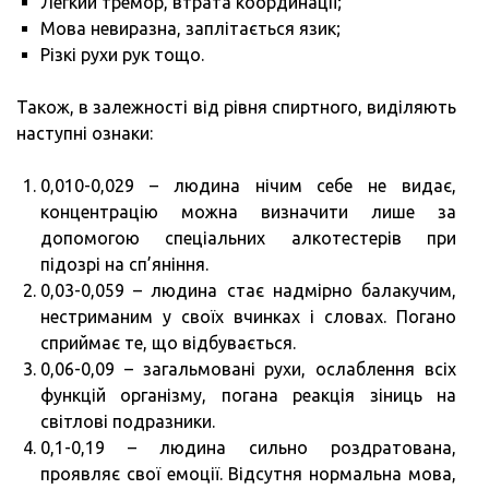
Легкий тремор, втрата координації;
Мова невиразна, заплітається язик;
Різкі рухи рук тощо.
Також, в залежності від рівня спиртного, виділяють
наступні ознаки:
0,010-0,029 – людина нічим себе не видає,
концентрацію можна визначити лише за
допомогою спеціальних алкотестерів при
підозрі на сп’яніння.
0,03-0,059 – людина стає надмірно балакучим,
нестриманим у своїх вчинках і словах. Погано
сприймає те, що відбувається.
0,06-0,09 – загальмовані рухи, ослаблення всіх
функцій організму, погана реакція зіниць на
світлові подразники.
0,1-0,19 – людина сильно роздратована,
проявляє свої емоції. Відсутня нормальна мова,