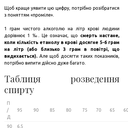
Щоб краще уявити цю цифру, потрібно розібратися
з поняттям «проміле».
1 грам чистого алкоголю на літр крові людини
дорівнює 1 ‰. Це означає, що
смерть настане,
коли кількість етанолу в крові досягне 5-6 грам
на літр (або близько 3 грам в повітрі, що
видихається).
Але щоб досягти таких показників,
потрібно випити дійсно дуже багато.
Таблиця розведення
спирту
П
/
95
90
85
80
75
70
65
6
Д
90
6.5