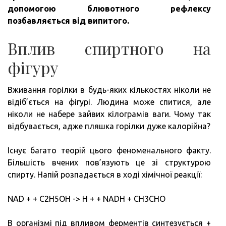
допомогою блювотного рефлексу
позбавляється від випитого.
Вплив спиртного на
фігуру
Вживання горілки в будь-яких кількостях ніколи не
відіб’ється на фігурі. Людина може спитися, але
ніколи не набере зайвих кілограмів ваги. Чому так
відбувається, адже пляшка горілки дуже калорійна?
Існує багато теорій цього феноменального факту.
Більшість вчених пов’язують це зі структурою
спирту. Напій розпадається в ході хімічної реакції:
NAD + + C2H5OH -> H + + NADH + CH3CHO
В організмі під впливом ферментів синтезується +