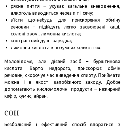
рясне пиття – усуває загальне зневоднення,
алкоголь виводиться через піт і сечу;
з’їсти що-небудь для прискорення обміну
речовин – підійдуть легко засвоювані каші,
солоні овочі, лимонна кислота;
контрастний душ і зарядка;
лимонна кислота в розумних кількостях.
Маловідоме, але дієвий засіб – бурштинова
кислота. Варто недорого, прискорює обмін
речовин, скорочує час виведення спирту. Приймати
можна і в якості запобіжного заходу. Добре
допомагають кисломолочні продукти – нежирний
кефір, кумис, айран.
сон
Безболісний і ефективний спосіб впоратися з