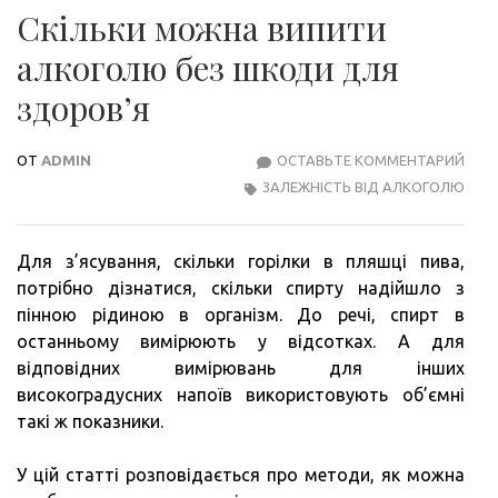
Скільки можна випити
алкоголю без шкоди для
здоров’я
ОТ
ADMIN
ОСТАВЬТЕ КОММЕНТАРИЙ
СКІ
ЗАЛЕЖНІСТЬ ВІД АЛКОГОЛЮ
МОЖ
ВИП
АЛК
Для з’ясування, скільки горілки в пляшці пива,
БЕЗ
потрібно дізнатися, скільки спирту надійшло з
ШК
пінною рідиною в організм. До речі, спирт в
ДЛЯ
останньому вимірюють у відсотках. А для
ЗДО
відповідних вимірювань для інших
високоградусних напоїв використовують об’ємні
такі ж показники.
У цій статті розповідається про методи, як можна