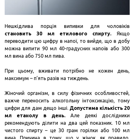
Нешкідлива порція випивки для чоловіків
становить 30 мл етилового спирту.
Якщо
переводити цю цифру в напої, то вийде, що в добу
можна випити 90 мл 40-градусних напоїв або 300
мл вина або 750 мл пива.
При цьому, вживати потрібно не кожен день,
максимум – п’ять разів на тиждень.
Жіночий організм, в силу фізичних особливостей,
важче переносить алкогольну інтоксикацію, тому
цифри для дам дещо інші.
Допустима кількість 20
мл етанолу в день.
Але деякі дослідники
рекомендують ділити на два цей показник. 10 мл
чистого спирту – це 30 грам горілки або 100 мл
вина. Причина в тому, що у жінок, як правило,