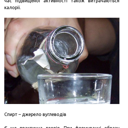
час підвищеної активності також витрачаються
калорії.
Спирт – джерело вуглеводів
Є ще практична теорія. При формуванні образу