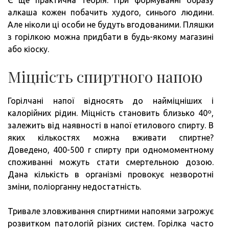
алкаша кожен побачить худого, синього людини.
Але ніколи ці особи не будуть вгодованими. Пляшки
з горілкою можна придбати в будь-якому магазині
або кіоску.
Міцність спиртного напою
Горілчані напої відносять до найміцніших і
калорійних рідин. Міцність становить близько 40º,
залежить від наявності в напої етилового спирту. В
яких кількостях можна вживати спиртне?
Доведено, 400-500 г спирту при одномоментному
споживанні можуть стати смертельною дозою.
Дана кількість в організмі провокує незворотні
зміни, поліорганну недостатність.
Тривале зловживання спиртними напоями загрожує
розвитком патологій різних систем. Горілка часто