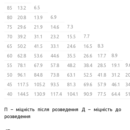
6.5
85
13.2
6.9
80
20.8
13.9
7.3
75
29.6
21.9
14.6
7.7
70
39.2
31.1
23.2
15.5
8.3
65
50.2
41.5
33.1
24.6
16.5
8.9
60
62.8
53.6
44.6
35.5
26.6
17.7
9.
55
78.1
67.9
57.8
48.2
38.4
28.5
19.1
50
96.1
84.8
73.8
63.1
52.5
41.8
31.2
20
45
117.5
105.2
93.5
81.3
69.6
57.9
46.1
34
40
144.5
130.9
117.4
104.1
90.9
77.5
64.4
51
П – міцність після розведення Д – міцність до
розведення