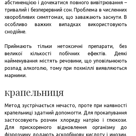
абстиненцією і дочекатися повного вивітрювання –
тривалий і безперервний сон. Проблема в численних
хворобливих симптомах, що заважають заснути. В
особливо важких випадках використовують
снодійне.
Приймають тільки нетоксичні препарати, без
великої кількості побічних ефектів. Деякі
найменування містять речовини, що уповільнюють
розпад алкоголю, тому при похміллі виявляються
марними.
крапельниця
Метод зустрічається нечасто, проте при наявності
крапельниці здатний допомогти. Для прокапування
застосовують розчин хлориду натрію і глюкози.
Для прискореного відновлення організму до
фізрозчину додають аскорбінову кислоту і инозин.