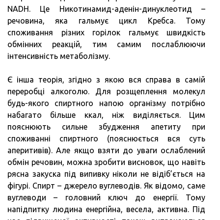
NADH. Це Никотинамид-аденін-динуклеотид –
речовина, яка гальмує цикл Кребса. Тому
споживання різних горілок гальмує швидкість
обмінних реакцій, тим самим послаблюючи
інтенсивність метаболізму.
Є інша теорія, згідно з якою вся справа в самій
переробці алкоголю. Для розщеплення молекул
будь-якого спиртного напою організму потрібно
набагато більше ккал, ніж виділяється. Цим
пояснюють сильне збудження апетиту при
споживанні спиртного (пояснюється вся суть
аперитивів). Але якщо взяти до уваги ослаблений
обмін речовин, можна зробити висновок, що навіть
рясна закуска під випивку ніколи не відіб’ється на
фігурі. Спирт – джерело вуглеводів. Як відомо, саме
вуглеводи – головний ключ до енергії. Тому
напідпитку людина енергійна, весела, активна. Під