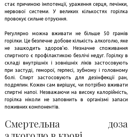
стає причиною імпотенції, ураження серця, печінки,
нервової системи. У великих кількостях горілка
провокує сильне отруєння.
Регулярно можна вживати не більше 50 грамів
горілки. Це безпечне добове кількість алкоголю, яке
не зашкодить здоров’ю. Незначне споживання
спиртного є профілактикою безлічі недуг. Горілку в
складі внутрішніх і зовнішніх ліків застосовують
при застуді, геморої, герпесі, зубному і головному
болі. Спирт застосовують для дезінфекції ран,
подряпин. Кожен сам вирішує, чи потрібно вживати
спиртні напої. Незважаючи на високу калорійність,
горілка ніколи не заповнить в організмі запаси
поживних компонентів.
Смертельна доза
алкоголю в крові