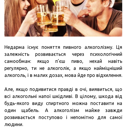
Недарма існує поняття пивного алкоголізму. Ця
залежність розвивається через психологічний
самообман: якщо п’єш пиво, нехай навіть
регулярно, ти не алкоголік, а якщо найміцніший
алкоголь, і в малих дозах, мова йде про відхилення.
Але, якщо подивитися правді в очі, виявиться, що
всі алкогольні напої шкідливі. В цілому, шкода від
будь-якого виду спиртного можна поставити на
один щабель. А алкоголізм майже завжди
розвивається поступово і непомітно для самої
людини.