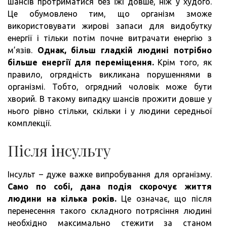
шансів протриматися без їжі довше, ніж у худого.
Це обумовлено тим, що організм зможе
використовувати жирові запаси для видобутку
енергії і тільки потім почне витрачати енергію з
м’язів.
Однак, більш гладкій людині потрібно
більше енергії для переміщення.
Крім того, як
правило, огрядність викликана порушеннями в
організмі. Тобто, огрядний чоловік може бути
хворий. В такому випадку шансів прожити довше у
нього рівно стільки, скільки і у людини середньої
комплекції.
Після інсульту
Інсульт – дуже важке випробування для організму.
Само по собі, дана подія скорочує життя
людини на кілька років.
Це означає, що після
перенесення такого складного потрясіння людині
необхідно максимально стежити за станом