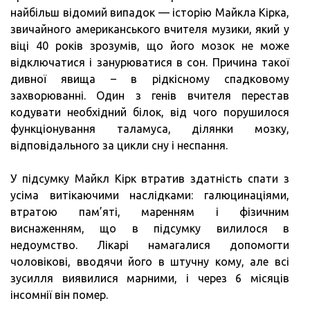
найбільш відомий випадок — історію Майкла Кірка,
звичайного американського вчителя музики, який у
віці 40 років зрозумів, що його мозок не може
відключатися і занурюватися в сон. Причина такої
дивної явища – в рідкісному спадковому
захворюванні. Один з генів вчителя перестав
кодувати необхідний білок, від чого порушилося
функціонування таламуса, ділянки мозку,
відповідального за цикли сну і неспання.
У підсумку Майкл Кірк втратив здатність спати з
усіма витікаючими наслідками: галюцинаціями,
втратою пам’яті, маренням і фізичним
виснаженням, що в підсумку вилилося в
недоумство. Лікарі намагалися допомогти
чоловікові, вводячи його в штучну кому, але всі
зусилля виявилися марними, і через 6 місяців
інсомнії він помер.