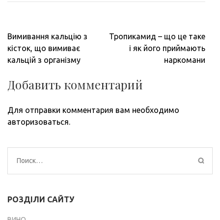
Навигация
Вимивання кальцію з
Тропикамид – що це таке
по
кісток, що вимиває
і як його приймають
записям
кальцій з організму
наркомани
Добавить комментарий
Для отправки комментария вам необходимо
авторизоваться
.
Найти:
РОЗДІЛИ САЙТУ
ВИНО