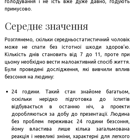
голодування і не їсть вже дуже давно, годують
примусово.
Середнє значення
Розглянемо, скільки середньостатистичний чоловік
може не спати без істотної шкоди здоров’ю.
Кількість днів становить від 7 до 11, проте при
цьому необхідно вести малоактивний спосіб життя.
Були проведені дослідження, які вивчили вплив
безсоння на людину:
24 години. Такий стан знайоме багатьом,
оскільки нерідко підготовка до іспитів
відбувається в останню ніч, а проекти
доробляються за добу до презентації. Людина
без проблем переживає 24 години безсоння,
йому властива лише кілька загальмована
реакція і невеликі зміни, характерні для легкого