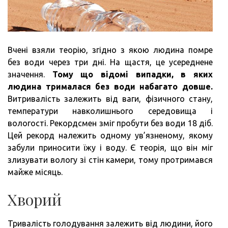
Вчені взяли теорію, згідно з якою людина помре
без води через три дні. На щастя, це усереднене
значення.
Тому що відомі випадки, в яких
людина трималася без води набагато довше.
Витривалість залежить від ваги, фізичного стану,
температури навколишнього середовища і
вологості. Рекордсмен зміг пробути без води 18 діб.
Цей рекорд належить одному ув’язненому, якому
забули приносити їжу і воду. Є теорія, що він міг
злизувати вологу зі стін камери, тому протримався
майже місяць.
Хворий
Тривалість голодування залежить від людини, його