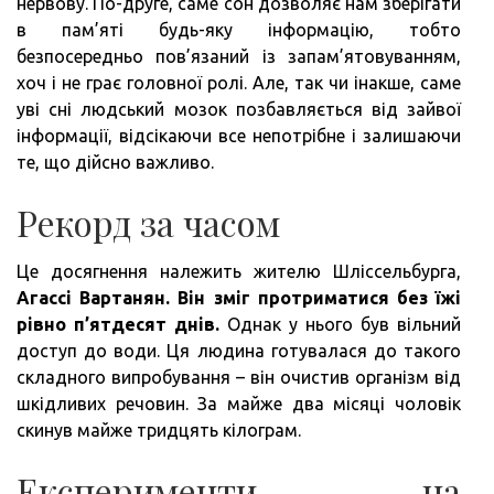
нервову. По-друге, саме сон дозволяє нам зберігати
в пам’яті будь-яку інформацію, тобто
безпосередньо пов’язаний із запам’ятовуванням,
хоч і не грає головної ролі. Але, так чи інакше, саме
уві сні людський мозок позбавляється від зайвої
інформації, відсікаючи все непотрібне і залишаючи
те, що дійсно важливо.
Рекорд за часом
Це досягнення належить жителю Шліссельбурга,
Агассі Вартанян.
Він зміг протриматися без їжі
рівно п’ятдесят днів.
Однак у нього був вільний
доступ до води. Ця людина готувалася до такого
складного випробування – він очистив організм від
шкідливих речовин. За майже два місяці чоловік
скинув майже тридцять кілограм.
Експерименти на