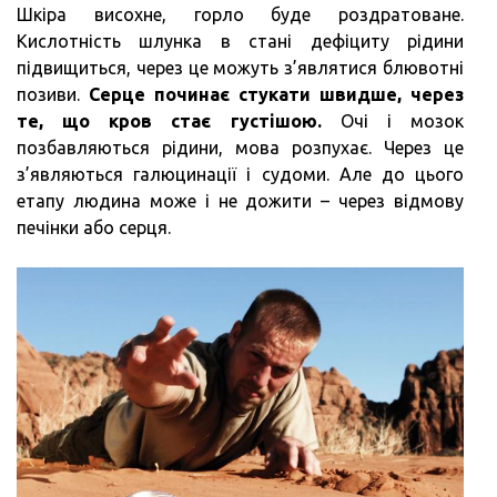
Шкіра висохне, горло буде роздратоване.
Кислотність шлунка в стані дефіциту рідини
підвищиться, через це можуть з’являтися блювотні
позиви.
Серце починає стукати швидше, через
те, що кров стає густішою.
Очі і мозок
позбавляються рідини, мова розпухає. Через це
з’являються галюцинації і судоми. Але до цього
етапу людина може і не дожити – через відмову
печінки або серця.