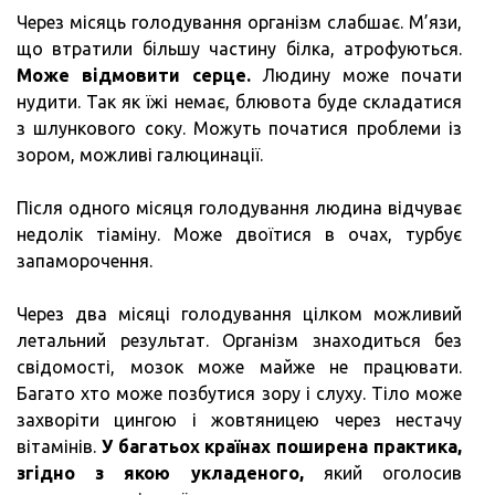
Через місяць голодування організм слабшає. М’язи,
що втратили більшу частину білка, атрофуються.
Може відмовити серце.
Людину може почати
нудити. Так як їжі немає, блювота буде складатися
з шлункового соку. Можуть початися проблеми із
зором, можливі галюцинації.
Після одного місяця голодування людина відчуває
недолік тіаміну. Може двоїтися в очах, турбує
запаморочення.
Через два місяці голодування цілком можливий
летальний результат. Організм знаходиться без
свідомості, мозок може майже не працювати.
Багато хто може позбутися зору і слуху. Тіло може
захворіти цингою і жовтяницею через нестачу
вітамінів.
У багатьох країнах поширена практика,
згідно з якою укладеного,
який оголосив