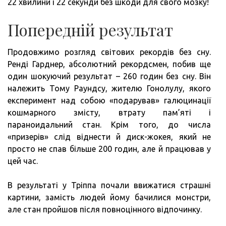
22 хвилини і 22 секунди без шкоди для свого мозку!
Попередній результат
Продовжимо розгляд світових рекордів без сну.
Ренді Гарднер, абсолютний рекордсмен, побив ще
один шокуючий результат – 260 годин без сну. Він
належить Тому Раундсу, жителю Гонолулу, якого
експеримент над собою «подарував» галюцинації
кошмарного змісту, втрату пам’яті і
параноидальний стан. Крім того, до числа
«призерів» слід віднести й диск-жокея, який не
просто не спав більше 200 годин, але й працював у
цей час.
В результаті у Тріппа почали ввижатися страшні
картини, замість людей йому бачилися монстри,
але стан пройшов після повноцінного відпочинку.