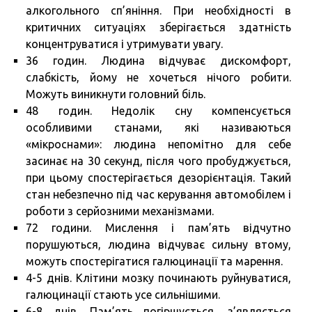
алкогольного сп’яніння. При необхідності в
критичних ситуаціях зберігається здатність
концентруватися і утримувати увагу.
36 годин. Людина відчуває дискомфорт,
слабкість, йому не хочеться нічого робити.
Можуть виникнути головний біль.
48 годин. Недолік сну компенсується
особливими станами, які називаються
«мікроснами»: людина непомітно для себе
засинає на 30 секунд, після чого пробуджується,
при цьому спостерігається дезорієнтація. Такий
стан небезпечно під час керування автомобілем і
роботи з серйозними механізмами.
72 години. Мислення і пам’ять відчутно
порушуються, людина відчуває сильну втому,
можуть спостерігатися галюцинації та марення.
4-5 днів. Клітини мозку починають руйнуватися,
галюцинації стають усе сильнішими.
6-8 днів. Пам’ять погіршується, з’являється