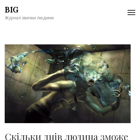
Перейти
BIG
к
Журнал звички людини
содержимому
(нажмите
Enter)
Скільки днів людина зможе