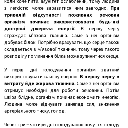
коли хоче пити. Імунітет ослаблений, тому людина
з легкістю може заразитися чим завгодно.
При
тривалій відсутності поживних речовин
організм починає використовувати будь-які
доступні джерела енергії.
В першу чергу
страждає м’язова тканина. Саме з неї організм
добуває білок. Потрібно врахувати, що серце також
складається з м’язової тканини, тому через такого
розподілу поглинання білка може зупинитися серце.
У перші дні голодування організм здатний
використовувати власну енергію.
В першу чергу в
витрату йде жирова тканина.
Саме з неї організм
отримує необхідні для роботи речовини. Потім
шкіра блідне, організм починає економити енергію.
Людина може відчувати занепад сил, зниження
артеріального тиску, голод.
Через три – чотири дні голодування почуття голоду