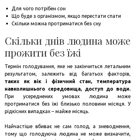
Для чого потрібен сон
Що буде з організмом, якщо перестати спати
Скільки можна протриматися без сну
Скільки днів людина може
прожити без їжі
Термін голодування, яке не закінчиться летальним
результатом, залежить від багатьох факторів,
таких як вік і фізичний стан, температура
навколишнього середовища, доступ до води.
При усереднених умовах людина може
протриматися без їжі близько половини місяця. У
рідкісних випадках – майже місяць.
Найчастіше вбиває не сам голод, а зневоднення,
тому що голодуюча людина не може визначити,