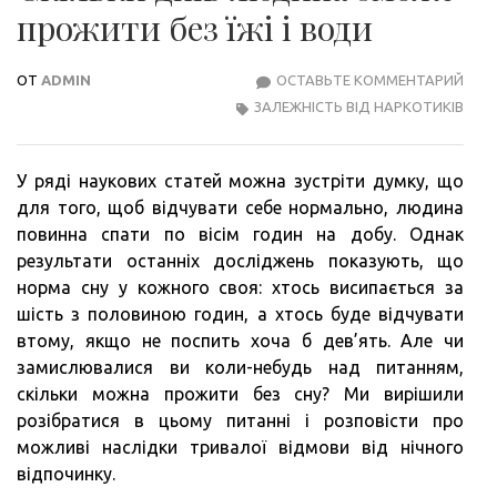
прожити без їжі і води
ОТ
ADMIN
ОСТАВЬТЕ КОММЕНТАРИЙ
СКІ
ЗАЛЕЖНІСТЬ ВІД НАРКОТИКІВ
ДНІ
ЛЮД
ЗМО
У ряді наукових статей можна зустріти думку, що
ПРО
для того, щоб відчувати себе нормально, людина
БЕЗ
повинна спати по вісім годин на добу. Однак
ЇЖІ
результати останніх досліджень показують, що
І
норма сну у кожного своя: хтось висипається за
ВОД
шість з половиною годин, а хтось буде відчувати
втому, якщо не поспить хоча б дев’ять. Але чи
замислювалися ви коли-небудь над питанням,
скільки можна прожити без сну? Ми вирішили
розібратися в цьому питанні і розповісти про
можливі наслідки тривалої відмови від нічного
відпочинку.