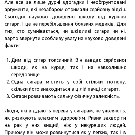
Але все це лише дурні здогадки і необгрунтовані
аргументи, які незабаром отримали серйозну відсіч.
Сьогодні науково доведено шкоду від куріння
сигари. І це не перебільшення боязких медиків. Для
тих, хто сумнівається, чи шкідливі сигари чи ні,
варто звернути особливу увагу на науково доведені
факти:
Дим від сигар токсичний. Він завдає серйозної
шкоди, як на курця, так і на навколишнє
середовище.
Одна сигара містить у собі стільки тютюну,
скільки його знаходиться в цілій пачці сигарет.
Сигари розвивають сильну фізичну залежність.
Люди, які віддають перевагу сигарам, не уявляють,
як ризикують власним здоров’ям. Ризик захворіти
на рак у них вищий, ніж у некурящих людей.
Причому він може розвинутися як у легких, так і в