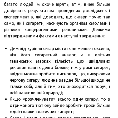
багато людей їм охоче вірять, втім, вчені більше
довіряють результатам проведених досліджень і
експериментів, які доводять, що сигари точно так
само, як і сигарети, насичують організм смолами і
різними канцерогенними речовинами. Деякими
підтвердженими фактами є наступні твердження:
Дим від куріння сигар містить не менше токсинів,
ніж його сигаретний аналог, а в елітних
гаванських марках кількість цих шкідливих
речовин навіть дещо більше, ніж у димі сигарет;
звідси можна зробити висновок, що, викурюючи
чергову сигару, людина завдає більшої шкоди не
тільки собі, але й тим, хто знаходиться поруч, і
всій навколишній природі;
Якщо «розчленувати» всього одну сигару, то з
отриманого тютюну вийде зробити трохи більше
однієї пачки класичних сигарет;