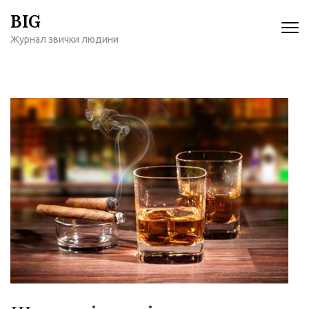
Перейти
BIG
к
Журнал звички людини
содержимому
(нажмите
Enter)