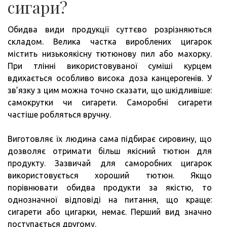
сигари?
Обидва види продукції суттєво розрізняються
складом. Велика частка вироблених цигарок
містить низькоякісну тютюнову пил або махорку.
При тлінні використовуваної суміші курцем
вдихається особливо висока доза канцерогенів. У
зв’язку з цим можна точно сказати, що шкідливіше:
самокрутки чи сигарети. Саморобні сигарети
частіше робляться вручну.
Виготовляє їх людина сама підбирає сировину, що
дозволяє отримати більш якісний тютюн для
продукту. Зазвичай для саморобних цигарок
використовується хороший тютюн. Якщо
порівнювати обидва продукти за якістю, то
однозначної відповіді на питання, що краще:
сигарети або цигарки, немає. Перший вид значно
поступається другому.