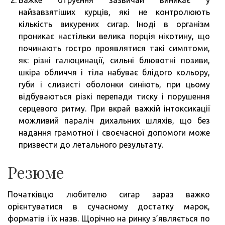
найзавзятіших курців, які не контролюють
кількість викурених сигар. Іноді в організм
проникає настільки велика порція нікотину, що
починають гостро проявлятися такі симптоми,
як: різні галюцинації, сильні блювотні позиви,
шкіра обличчя і тіла набуває блідого кольору,
губи і слизисті оболонки синіють, при цьому
відбуваються різкі перепади тиску і порушення
серцевого ритму. При вкрай важкій інтоксикації
можливий параліч дихальних шляхів, що без
надання грамотної і своєчасної допомоги може
призвести до летального результату.
Резюме
Початківцю любителю сигар зараз важко
орієнтуватися в сучасному достатку марок,
форматів і їх назв. Щорічно на ринку з’являється по