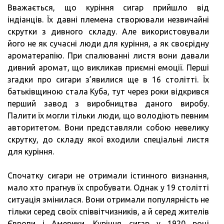
Вважається, що куріння сигар прийшло від
індіанців. Їх давні племена створювали незвичайні
скрутки з дивного складу. Але використовували
його не як сучасні люди для куріння, а як своєрідну
ароматерапію. При спалюванні листя вони давали
дивний аромат, що викликав приємні емоції. Перші
згадки про сигари з’явилися ще в 16 столітті. Їх
батьківщиною стала Куба, тут через роки відкрився
перший завод з виробництва даного виробу.
Палити їх могли тільки люди, що володіють певним
авторитетом. Вони представляли собою невелику
скрутку, до складу якої входили спеціальні листя
для куріння.
Спочатку сигари не отримали істинного визнання,
мало хто прагнув їх спробувати. Однак у 19 столітті
ситуація змінилася. Вони отримали популярність не
тільки серед своїх співвітчизників, а й серед жителів
Європи і Америки. Куріння сигар у 1920 році