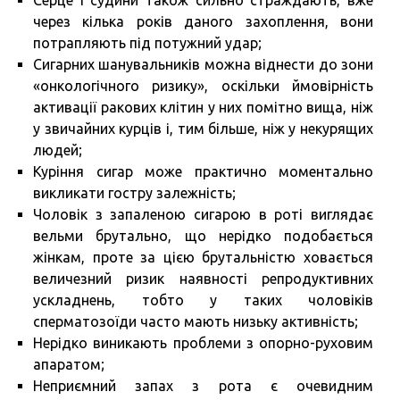
Серце і судини також сильно страждають, вже
через кілька років даного захоплення, вони
потрапляють під потужний удар;
Сигарних шанувальників можна віднести до зони
«онкологічного ризику», оскільки ймовірність
активації ракових клітин у них помітно вища, ніж
у звичайних курців і, тим більше, ніж у некурящих
людей;
Куріння сигар може практично моментально
викликати гостру залежність;
Чоловік з запаленою сигарою в роті виглядає
вельми брутально, що нерідко подобається
жінкам, проте за цією брутальністю ховається
величезний ризик наявності репродуктивних
ускладнень, тобто у таких чоловіків
сперматозоїди часто мають низьку активність;
Нерідко виникають проблеми з опорно-руховим
апаратом;
Неприємний запах з рота є очевидним