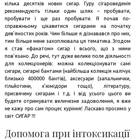
кілька десятків нових сигар. Гуру сігароведенія
рекомендують тільки один шлях – пробувати,
пробувати і ще раз пробувати. Я почав по-
справжньому цікавитися сигарами на початку
дев’яностих років. Чим більше я дізнавався про них,
тим більше мене захоплювала ця тематика. Згодом
я став «фанатом» сигар і всього, що з ними
пов’язано. До речі, тут дуже велике поле діяльності
для колекціонерів: можна колекціонувати самі
сигари, сигарні бантами (найбільша колекція налічує
близько 400000 бантів), аксесуари (запальнички,
гільйотини, х’юмідори тощо), літературу,
присвячену сигарам і т.д. І від усього цього ви
будете отримувати величезне задоволення, я вже
не кажу про сам процес куріння! Ласкаво просимо у
світ СИГАР !!!
Допомога при інтоксикації