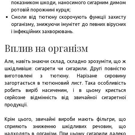
показником шкоди, наносимого сигарним димом
ротовій порожнині курця;
Смоли від тютюну скорочують функції захисту
організму, знижуючи імунітет до певних вірусних
і інфекційних захворювань.
Вплив на організм
Але, навіть знаючи склад, складно зрозуміти, що ж
шкідливіше: сигарети чи сигарили. Другі повністю
виготовлені з тютюну. Нарізане сировину
загортається в тютюновий лист. Така особливість
робить виріб насиченим, і в цьому криється
серйозне відмінність від звичайної сигаретної
продукції.
Крім цього, звичайні вироби мають фільтри, що
сприяють зниженню шкідливих речовин, що
надходять в організм. При цьому сигарили далеко