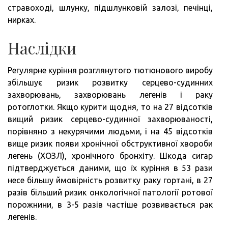
стравоході, шлунку, підшлунковій залозі, печінці,
нирках.
Наслідки
Регулярне куріння розглянутого тютюнового виробу
збільшує ризик розвитку серцево-судинних
захворювань, захворювань легенів і раку
ротоглотки. Якщо курити щодня, то на 27 відсотків
вищий ризик серцево-судинної захворюваності,
порівняно з некурячими людьми, і на 45 відсотків
вище ризик появи хронічної обструктивної хвороби
легень (ХОЗЛ), хронічного бронхіту. Шкода сигар
підтверджується даними, що їх куріння в 53 рази
несе більшу ймовірність розвитку раку гортані, в 27
разів більший ризик онкологічної патології ротової
порожнини, в 3-5 разів частіше розвивається рак
легенів.