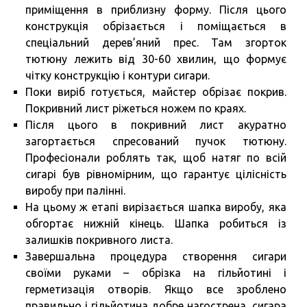
приміщення в приблизну форму. Після цього
конструкція обрізається і поміщається в
спеціальний дерев’яний прес. Там згорток
тютюну лежить від 30-60 хвилин, що формує
чітку конструкцію і контури сигари.
Поки виріб готується, майстер обрізає покрив.
Покривний лист ріжеться ножем по краях.
Після цього в покривний лист акуратно
загортається спресований пучок тютюну.
Професіонали роблять так, щоб натяг по всій
сигарі був рівномірним, що гарантує цілісність
виробу при палінні.
На цьому ж етапі вирізається шапка виробу, яка
обгортає нижній кінець. Шапка робиться із
залишків покривного листа.
Завершальна процедура створення сигари
своїми руками – обрізка на гільйотині і
герметизація отворів. Якщо все зроблено
правильно і гільйотина добре нагострена, сигара