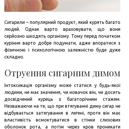
Сигарили – популярний продукт, який курять багато
людей. Однак варто враховувати, що вони
серйозно шкодять організму. Тому перед початком
куріння варто добре подумати, адже впоратися з
фізичною і психологічною залежністю буде дуже
складно.
Отруєння сигарним димом
Інтоксикація організму може статися у будь-якої
людини, не має значення, чи новачок він, чи досить
досвідчений курець з багаторічним стажем.
Незважаючи на те, що при втягуванні диму сигар не
відбувається затягування в легені, проте він має
властивість всмоктуватися в стінки слизових
оболонок рота, а потім через кров проникати