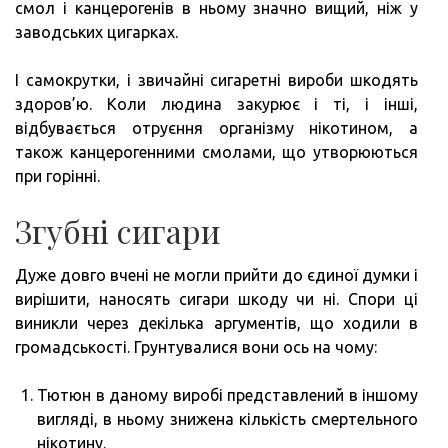
смол і канцерогенів в ньому значно вищий, ніж у
заводських цигарках.
І самокрутки, і звичайні сигаретні вироби шкодять
здоров’ю. Коли людина закурює і ті, і інші,
відбувається отруєння організму нікотином, а
також канцерогенними смолами, що утворюються
при горінні.
Згубні сигари
Дуже довго вчені не могли прийти до єдиної думки і
вирішити, наносять сигари шкоду чи ні. Спори ці
виникли через декілька аргументів, що ходили в
громадськості. Грунтувалися вони ось на чому:
Тютюн в даному виробі представлений в іншому
вигляді, в ньому знижена кількість смертельного
нікотину.