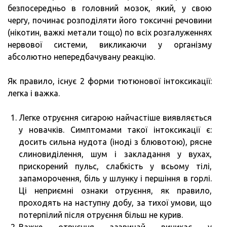
безпосередньо в головний мозок, який, у свою
чергу, починає розподіляти його токсичні речовини
(нікотин, важкі метали тощо) по всіх розгалуженнях
нервової системи, викликаючи у організму
абсолютно непередбачувану реакцію.
Як правило, існує 2 форми тютюнової інтоксикації:
легка і важка.
Легке отруєння сигарою найчастіше виявляється
у новачків. Симптомами такої інтоксикації є:
досить сильна нудота (іноді з блювотою), рясне
слиновиділення, шум і закладання у вухах,
прискорений пульс, слабкість у всьому тілі,
запаморочення, біль у шлунку і першіння в горлі.
Ці неприємні ознаки отруєння, як правило,
проходять на наступну добу, за тихої умови, що
потерпілий після отруєння більш не курив.
Важке отруєння зазвичай виникає у