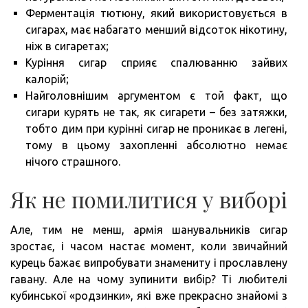
Ферментація тютюну, який використовується в
сигарах, має набагато менший відсоток нікотину,
ніж в сигаретах;
Куріння сигар сприяє спалюванню зайвих
калорій;
Найголовнішим аргументом є той факт, що
сигари курять не так, як сигарети – без затяжки,
тобто дим при курінні сигар не проникає в легені,
тому в цьому захопленні абсолютно немає
нічого страшного.
Як не помилитися у виборі
Але, тим не менш, армія шанувальників сигар
зростає, і часом настає момент, коли звичайний
курець бажає випробувати знамениту і прославлену
гавану. Але на чому зупинити вибір? Ті любителі
кубинської «родзинки», які вже прекрасно знайомі з