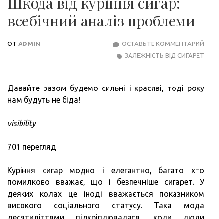
Шкода від куріння сигар:
всебічний аналіз проблеми
ОТ
ADMIN
ОСТАВЬТЕ КОММЕНТАРИЙ
ШК
ЗАЛЕЖНІСТЬ ВІД СИГАРЕТ
ВІД
КУР
СИГА
Давайте разом будемо сильні і красиві, тоді року
ВСЕ
нам будуть не біда!
АНА
ПРО
visibility
701 перегляд
Куріння сигар модно і елегантно, багато хто
помилково вважає, що і безпечніше сигарет. У
деяких колах це іноді вважається показником
високого соціального статусу. Така мода
десятиліттями підкріплювалася, коли люди