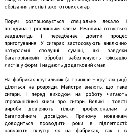
обрізання листів і вже готових сигар.
Поруч розташовується спеціальне лекало і
посудина з рослинним клеєм. Речовина готується
заздалегідь і передбачає довгий процес
приготування. У сигарах застосовують виключно
натуральні сполучні суміші, які завдяки
багаторівневій обробці забезпечують фіксацію
листів у формі і надають додатковий смак.
На фабриках крутильник (а точніше – крутільщиці)
діляться на розряди. Майстри знають, що таке
сигари, і перед виходом на роботу читають
справжнісінькі книги про сигари. Великі і товсті
вироби довіряють тільки професіоналам з
багаторічним досвідом. Причому новачкам
доводиться проводити роки в підлеглості:
навчають скрутці як на фабриках, так і в