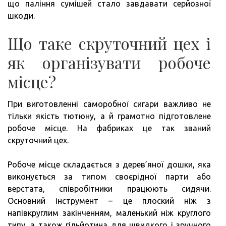
що паління сумішей стало завдавати серйозної
шкоди.
Що таке скруточний цех і
як організувати робоче
місце?
При виготовленні саморобної сигари важливо не
тільки якість тютюну, а й грамотно підготовлене
робоче місце. На фабриках це так званий
скруточний цех.
Робоче місце складається з дерев’яної дошки, яка
виконується за типом своєрідної парти або
верстата, співробітники працюють сидячи.
Основний інструмент – це плоский ніж з
напівкруглим закінченням, маленький ніж круглого
типу, а також гільйотина для швидкого і зручного