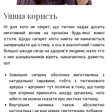
Уявна користь
Ні для кого не секрет, що тютюн надає досить
негативний вплив на організм будь-якої живої
істоти. Щодо сигарет ніхто навіть не намагається
заперечувати цю істину, а ось в аналогічний і навіть
більшої шкоди сигар на здоров’я людини, мало хто
з них шанувальників вірить, намагаючись довести,
що:
Зовнішня сигарна оболонка виготовлена з
натуральної сировини, тобто з тютюнового
аркуша – аргумент тут полягає в тому, що папір
при згорянні приносить шкоду організму, чого
нібито не можна сказати про листках тютюну;
Внутрішня начинка також абсолютно
натуральна і не має ніяких синтетичних добавок;