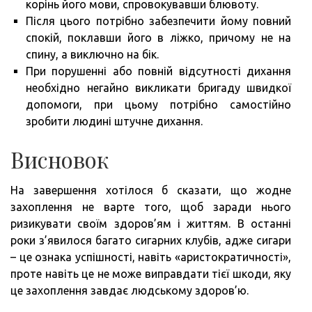
корінь його мови, спровокувавши блювоту.
Після цього потрібно забезпечити йому повний
спокій, поклавши його в ліжко, причому не на
спину, а виключно на бік.
При порушенні або повній відсутності дихання
необхідно негайно викликати бригаду швидкої
допомоги, при цьому потрібно самостійно
зробити людині штучне дихання.
Висновок
На завершення хотілося б сказати, що жодне
захоплення не варте того, щоб заради нього
ризикувати своїм здоров’ям і життям. В останні
роки з’явилося багато сигарних клубів, адже сигари
– це ознака успішності, навіть «аристократичності»,
проте навіть це не може виправдати тієї шкоди, яку
це захоплення завдає людському здоров’ю.