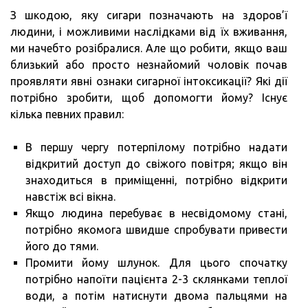
З шкодою, яку сигари позначають на здоров’ї
людини, і можливими наслідками від їх вживання,
ми начебто розібралися. Але що робити, якщо ваш
близький або просто незнайомий чоловік почав
проявляти явні ознаки сигарної інтоксикації? Які дії
потрібно зробити, щоб допомогти йому? Існує
кілька певних правил:
В першу чергу потерпілому потрібно надати
відкритий доступ до свіжого повітря; якщо він
знаходиться в приміщенні, потрібно відкрити
навстіж всі вікна.
Якщо людина перебуває в несвідомому стані,
потрібно якомога швидше спробувати привести
його до тями.
Промити йому шлунок. Для цього спочатку
потрібно напоїти пацієнта 2-3 склянками теплої
води, а потім натиснути двома пальцями на