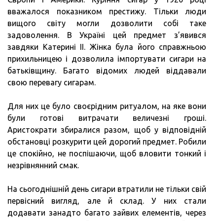
вважалося показником престижу. Тільки люди
вищого світу могли дозволити собі таке
задоволення. В Україні цей предмет з’явився
завдяки Катерині II. Жінка була його справжньою
прихильницею і дозволила імпортувати сигари на
батьківщину. Багато відомих людей віддавали
свою перевагу сигарам.
Для них це було своєрідним ритуалом, на яке вони
були готові витрачати величезні гроші.
Аристократи збиралися разом, щоб у відповідній
обстановці розкурити цей дорогий предмет. Робили
це спокійно, не поспішаючи, щоб вловити тонкий і
незрівнянний смак.
На сьогоднішній день сигари втратили не тільки свій
первісний вигляд, але й склад. У них стали
додавати занадто багато зайвих елементів, через