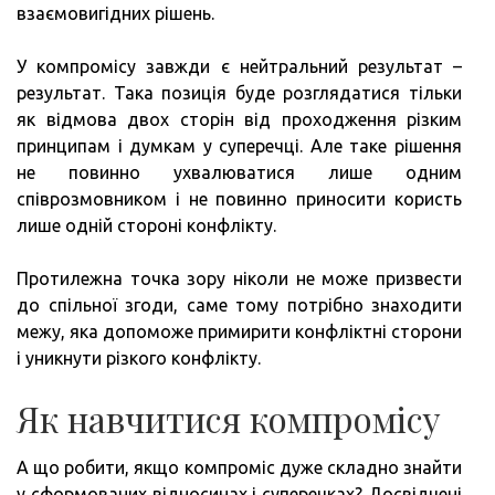
взаємовигідних рішень.
У компромісу завжди є нейтральний результат –
результат. Така позиція буде розглядатися тільки
як відмова двох сторін від проходження різким
принципам і думкам у суперечці. Але таке рішення
не повинно ухвалюватися лише одним
співрозмовником і не повинно приносити користь
лише одній стороні конфлікту.
Протилежна точка зору ніколи не може призвести
до спільної згоди, саме тому потрібно знаходити
межу, яка допоможе примирити конфліктні сторони
і уникнути різкого конфлікту.
Як навчитися компромісу
А що робити, якщо компроміс дуже складно знайти
у сформованих відносинах і суперечках? Досвідчені