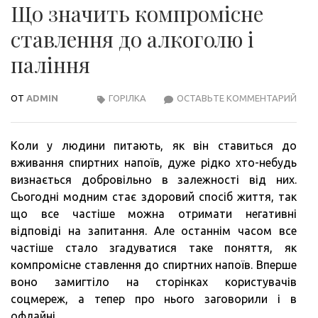
Що значить компромісне
ставлення до алкоголю і
паління
ОТ
ADMIN
ГОРІЛКА
ОСТАВЬТЕ КОММЕНТАРИЙ
ЩО
ЗНА
КОМ
Коли у людини питають, як він ставиться до
СТА
вживання спиртних напоїв, дуже рідко хто-небудь
ДО
визнається добровільно в залежності від них.
АЛК
Сьогодні модним стає здоровий спосіб життя, так
І
що все частіше можна отримати негативні
ПАЛ
відповіді на запитання. Але останнім часом все
частіше стало згадуватися таке поняття, як
компромісне ставлення до спиртних напоїв. Вперше
воно замигтіло на сторінках користувачів
соцмереж, а тепер про нього заговорили і в
офлайні.