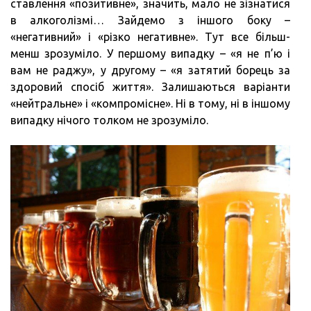
ставлення «позитивне», значить, мало не зізнатися
в алкоголізмі… Зайдемо з іншого боку –
«негативний» і «різко негативне». Тут все більш-
менш зрозуміло. У першому випадку – «я не п’ю і
вам не раджу», у другому – «я затятий борець за
здоровий спосіб життя». Залишаються варіанти
«нейтральне» і «компромісне». Ні в тому, ні в іншому
випадку нічого толком не зрозуміло.