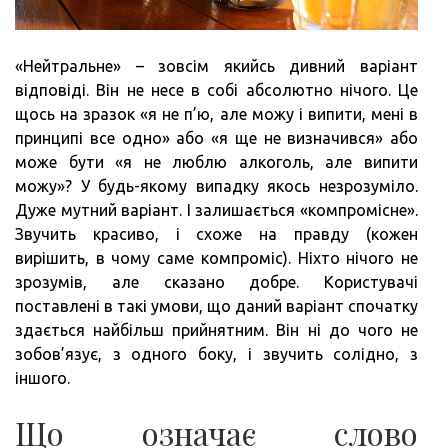
«Нейтральне» – зовсім якийсь дивний варіант
відповіді. Він не несе в собі абсолютно нічого. Це
щось на зразок «я не п’ю, але можу і випити, мені в
принципі все одно» або «я ще не визначився» або
може бути «я не люблю алкоголь, але випити
можу»? У будь-якому випадку якось незрозуміло.
Дуже мутний варіант. І залишається «компромісне».
Звучить красиво, і схоже на правду (кожен
вирішить, в чому саме компроміс). Ніхто нічого не
зрозумів, але сказано добре. Користувачі
поставлені в такі умови, що даний варіант спочатку
здається найбільш прийнятним. Він ні до чого не
зобов’язує, з одного боку, і звучить солідно, з
іншого.
Що означає слово