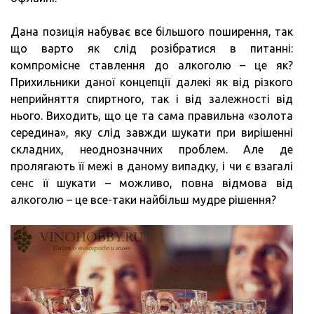
Дана позиція набуває все більшого поширення, так
що варто як слід розібратися в питанні:
компромісне ставлення до алкоголю – це як?
Прихильники даної концепції далекі як від різкого
неприйняття спиртного, так і від залежності від
нього. Виходить, що це та сама правильна «золота
середина», яку слід завжди шукати при вирішенні
складних, неоднозначних проблем. Але де
пролягають її межі в даному випадку, і чи є взагалі
сенс її шукати – можливо, повна відмова від
алкоголю – це все-таки найбільш мудре рішення?