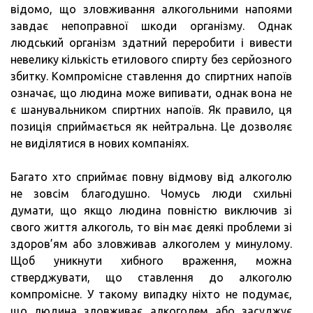
відомо, що зловживання алкогольними напоями
завдає непоправної шкоди організму. Однак
людський організм здатний переробити і вивести
невелику кількість етилового спирту без серйозного
збитку. Компромісне ставлення до спиртних напоїв
означає, що людина може випивати, однак вона не
є шанувальником спиртних напоїв. Як правило, ця
позиція сприймається як нейтральна. Це дозволяє
не виділятися в нових компаніях.
Багато хто сприймає повну відмову від алкоголю
не зовсім благодушно. Чомусь люди схильні
думати, що якщо людина повністю виключив зі
свого життя алкоголь, то він має деякі проблеми зі
здоров’ям або зловживав алкоголем у минулому.
Щоб уникнути хибного враження, можна
стверджувати, що ставлення до алкоголю
компромісне. У такому випадку ніхто не подумає,
що людина зловживає алкоголем або засуджує