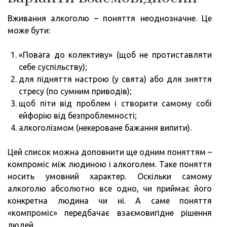
Вживання алкоголю – поняття неоднозначне. Це
може бути:
«Повага до колективу» (щоб не протиставляти
себе суспільству);
для підняття настрою (у свята) або для зняття
стресу (по сумним приводів);
щоб піти від проблем і створити самому собі
ейфорію від безпроблемності;
алкоголізмом (некероване бажання випити).
Цей список можна доповнити ще одним поняттям –
компроміс між людиною і алкоголем. Таке поняття
носить умовний характер. Оскільки самому
алкоголю абсолютно все одно, чи приймає його
конкретна людина чи ні. А саме поняття
«компроміс» передбачає взаємовигідне рішення
людей.