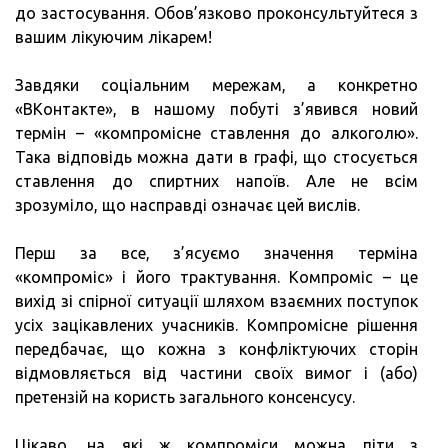
до застосування. Обов’язково проконсультуйтеся з
вашим лікуючим лікарем!
Завдяки соціальним мережам, а конкретно
«ВКонтакте», в нашому побуті з’явився новий
термін – «компромісне ставлення до алкоголю».
Така відповідь можна дати в графі, що стосується
ставлення до спиртних напоїв. Але не всім
зрозуміло, що насправді означає цей вислів.
Перш за все, з’ясуємо значення терміна
«компроміс» і його трактування. Компроміс – це
вихід зі спірної ситуації шляхом взаємних поступок
усіх зацікавлених учасників. Компромісне рішення
передбачає, що кожна з конфліктуючих сторін
відмовляється від частини своїх вимог і (або)
претензій на користь загального консенсусу.
Цікаво, на які ж компроміси можна піти з