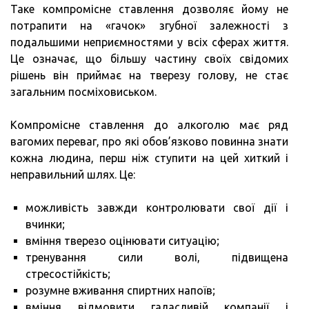
Таке компромісне ставлення дозволяє йому не
потрапити на «гачок» згубної залежності з
подальшими неприємностями у всіх сферах життя.
Це означає, що більшу частину своїх свідомих
рішень він приймає на тверезу голову, не стає
загальним посміховиськом.
Компромісне ставлення до алкоголю має ряд
вагомих переваг, про які обов’язково повинна знати
кожна людина, перш ніж ступити на цей хиткий і
неправильний шлях. Це:
можливість завжди контролювати свої дії і
вчинки;
вміння тверезо оцінювати ситуацію;
тренування сили волі, підвищена
стресостійкість;
розумне вживання спиртних напоїв;
вміння відмовити галасливій компанії і