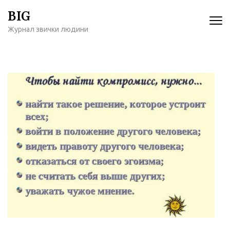
Перейти
BIG
к
Журнал звички людини
содержимому
(нажмите
Enter)