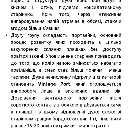
пористої структури дуба вино контактує з
киснем і, отже, підлягає «оксидативному
старінню». Крім того, через інтенсивне
випаровування напій втрачає в обсязі, стаючи
згодом більш в’язким.
Другу групу складають портвейни, основний
процес розвитку яких проходить в щільно
закупорених скляних пляшках без доступу
повітря ззовні. Уповільнене старіння призводить
до того, що колір напою змінюється набагато
повільніше, а смак стає більш тонким і менш
терпким. Дуже нечисленну підгрупу цієї категорії
становить
Vintage Port,
який оголошується
виноробом лише в виключно вдалий рік.
Дозрівання вантажного портвейну після
короткого контакту з бочкою відбувається саме
в пляшці і в цьому відношенні дуже схоже зі
старінням кращих бордоських вин. І ті, і інші пити
раніше 15-20 років витримки – марнотратно.