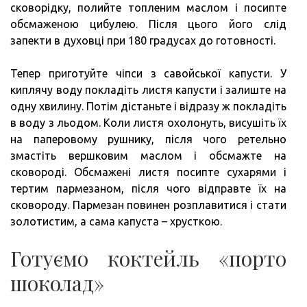
сковорідку, полийте топленим маслом і посипте
обсмаженою цибулею. Після цього його слід
запекти в духовці при 180 градусах до готовності.
Тепер приготуйте чіпси з савойської капусти. У
киплячу воду покладіть листя капусти і залиште на
одну хвилину. Потім дістаньте і відразу ж покладіть
в воду з льодом. Коли листя охолонуть, висушіть їх
на паперовому рушнику, після чого ретельно
змастіть вершковим маслом і обсмажте на
сковороді. Обсмажені листя посипте сухарями і
тертим пармезаном, після чого відправте їх на
сковороду. Пармезан повинен розплавитися і стати
золотистим, а сама капуста – хрусткою.
Готуємо коктейль «порто
шоколад»