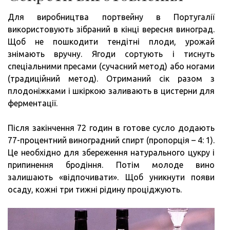
Для виробництва портвейну в Португалії
використовують зібраний в кінці вересня виноград.
Щоб не пошкодити тендітні плоди, урожай
знімають вручну. Ягоди сортують і тиснуть
спеціальними пресами (сучасний метод) або ногами
(традиційний метод). Отриманий сік разом з
плодоніжками і шкіркою заливають в цистерни для
ферментації.
Після закінчення 72 годин в готове сусло додають
77-процентний виноградний спирт (пропорція – 4: 1).
Це необхідно для збереження натурального цукру і
припинення бродіння. Потім молоде вино
залишають «відпочивати». Щоб уникнути появи
осаду, кожні три тижні рідину проціджують.