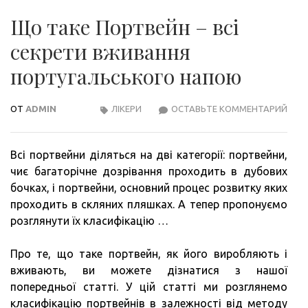
Що таке Портвейн – всі
секрети вживання
португальського напою
ОТ
ADMIN
ЛІКЕРИ
ОСТАВЬТЕ КОММЕНТАРИЙ
ЩО
ТАК
ПОР
Всі портвейни діляться на дві категорії: портвейни,
–
чиє багаторічне дозрівання проходить в дубових
ВСІ
бочках, і портвейни, основний процес розвитку яких
СЕК
проходить в скляних пляшках. А тепер пропонуємо
ВЖИ
розглянути їх класифікацію …
ПОР
НАП
Про те, що таке портвейн, як його виробляють і
вживають, ви можете дізнатися з нашої
попередньої статті. У цій статті ми розглянемо
класифікацію портвейнів в залежності від методу