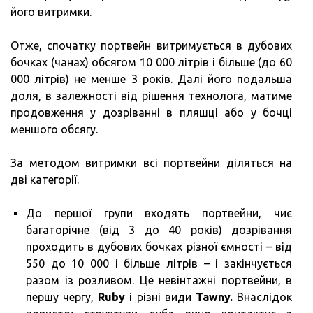
його витримки.
Отже, спочатку портвейн витримується в дубових
бочках (чанах) обсягом 10 000 літрів і більше (до 60
000 літрів) не менше 3 років. Далі його подальша
доля, в залежності від рішення технолога, матиме
продовження у дозріванні в пляшці або у бочці
меншого обсягу.
За методом витримки всі портвейни діляться на
дві категорії.
До першої групи входять портвейни, чиє
багаторічне (від 3 до 40 років) дозрівання
проходить в дубових бочках різної ємності – від
550 до 10 000 і більше літрів – і закінчується
разом із розливом. Це невінтажні портвейни, в
першу чергу,
Ruby
і різні види
Tawny.
Внаслідок