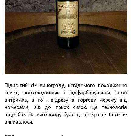
Підігрітий сік винограду, невідомого походження
спирт, підсолоджений і підфарбовування, іноді
витримка, а то і відразу в торгову мережу під
номерами, аж до трьох сімок. Це технологія
підробок. На винзаводу було дещо краще. І все це
випивалося.