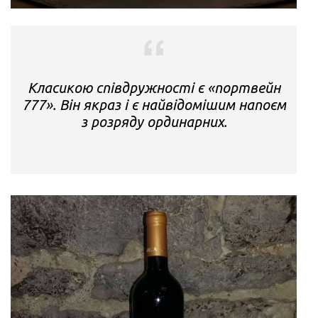
Класикою співдружності є «портвейн
777». Він якраз і є найвідомішим напоєм
з розряду ординарних.