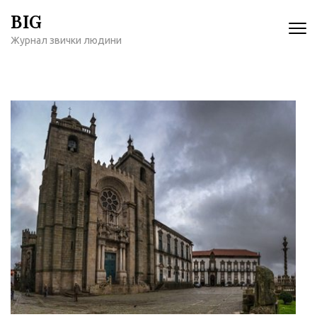
Перейти
BIG
к
Журнал звички людини
содержимому
(нажмите
Enter)