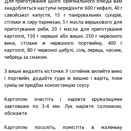
Для приготування цього оригінального блюда вам
знадобляться наступні інгредієнти: 600 г кефалі, 40 г
савойської капусти, 15 г панірувальних сухарів,
стільки ж сиру пармезан, 5 г масла вершкового для
приготування риби, 20 г масла для приготування
картоплі, 150 г черешні або вишні, 250 г червоного
вина, стільки ж червоного портвейну, 400 г
картоплі, 80 г червоної цибулі, сіль, перець, часник,
чебрець за смаком.
З вишні видаліть кісточки. У сотейник вилийте вино
і портвейн, додайте туди ж вишню і варіть, поки
суміш не придбає консистенцію соусу.
Картоплю очистіть і наріжте кружальцями
завтовшки по 3-4 мм. Лук наріжте соломкою,
обсмажте.
Картоплю посоліть, помістіть в маленьку