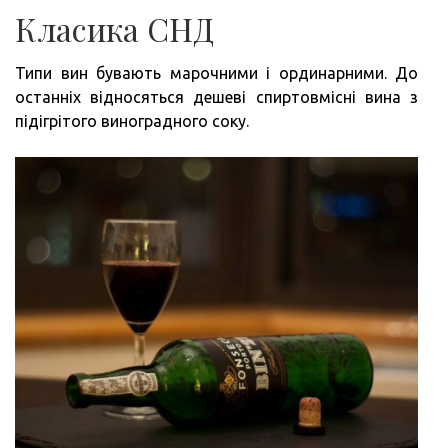
Класика СНД
Типи вин бувають марочними і ординарними. До
останніх відносяться дешеві спиртовмісні вина з
підігрітого виноградного соку.