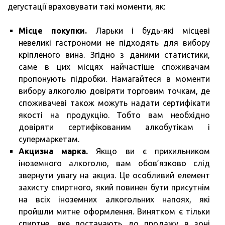
дегустації враховувати такі моменти, як:
Місце покупки.
Ларьки і будь-які місцеві
невеликі гастрономи не підходять для вибору
кріпленого вина. Згідно з даними статистики,
саме в цих місцях найчастіше споживачам
пропонують підробки. Намагайтеся в моменти
вибору алкоголю довіряти торговим точкам, де
споживачеві також можуть надати сертифікати
якості на продукцію. Тобто вам необхідно
довіряти сертифікованим алкобутікам і
супермаркетам.
Акцизна марка.
Якщо ви є прихильником
іноземного алкоголю, вам обов’язково слід
звернути увагу на акциз. Це особливий елемент
захисту спиртного, який повинен бути присутнім
на всіх іноземних алкогольних напоях, які
пройшли митне оформлення. Винятком є тільки
спиртне, яке постачають до продажу в зоні