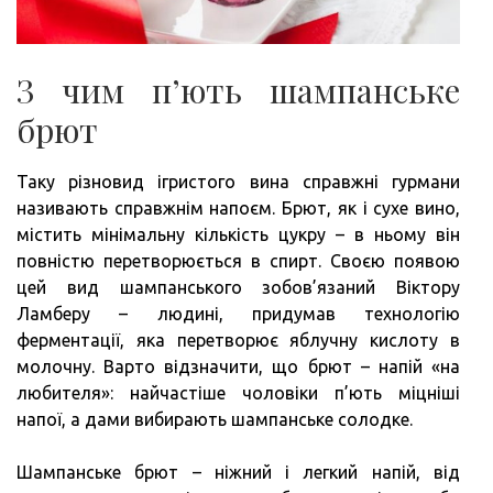
З чим п’ють шампанське
брют
Таку різновид ігристого вина справжні гурмани
називають справжнім напоєм. Брют, як і сухе вино,
містить мінімальну кількість цукру – в ньому він
повністю перетворюється в спирт. Своєю появою
цей вид шампанського зобов’язаний Віктору
Ламберу – людині, придумав технологію
ферментації, яка перетворює яблучну кислоту в
молочну. Варто відзначити, що брют – напій «на
любителя»: найчастіше чоловіки п’ють міцніші
напої, а дами вибирають шампанське солодке.
Шампанське брют – ніжний і легкий напій, від