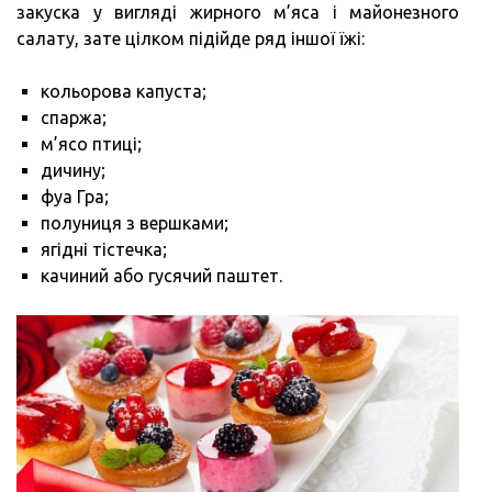
закуска у вигляді жирного м’яса і майонезного
салату, зате цілком підійде ряд іншої їжі:
кольорова капуста;
спаржа;
м’ясо птиці;
дичину;
фуа Гра;
полуниця з вершками;
ягідні тістечка;
качиний або гусячий паштет.