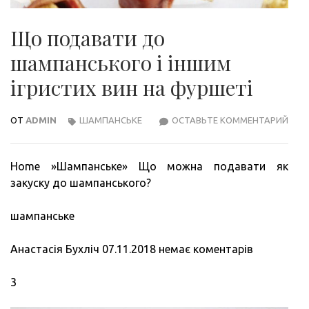
Що подавати до
шампанського і іншим
ігристих вин на фуршеті
ОТ
ADMIN
ШАМПАНСЬКЕ
ОСТАВЬТЕ КОММЕНТАРИЙ
ЩО
ПОД
ДО
Home »Шампанське» Що можна подавати як
ШАМ
закуску до шампанського?
І
ІНШ
шампанське
ІГРИ
ВИН
Анастасія Бухліч 07.11.2018 немає коментарів
НА
ФУР
3