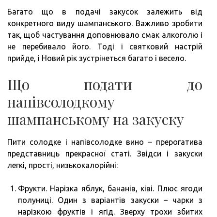
Багато що в подачі закусок залежить від
конкретного виду шампанського. Важливо зробити
так, щоб частування доповнювало смак алкоголю і
не перебивало його. Тоді і святковий настрій
прийде, і Новий рік зустрінеться багато і весело.
Що подати до
напівсолодкому
шампанському на закуску
Пити солодке і напівсолодке вино – прерогатива
представниць прекрасної статі. Звідси і закуски
легкі, прості, низькокалорійні:
Фрукти. Нарізка яблук, бананів, ківі. Плюс ягоди
полуниці. Один з варіантів закуски – чарки з
нарізкою фруктів і ягід. Зверху трохи збитих