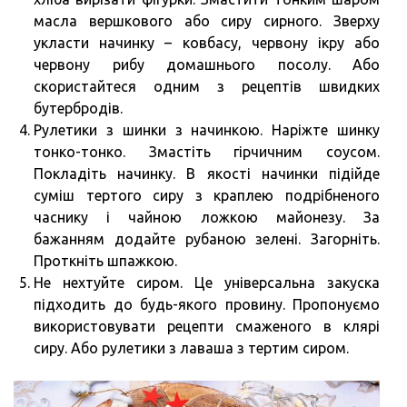
масла вершкового або сиру сирного. Зверху
укласти начинку – ковбасу, червону ікру або
червону рибу домашнього посолу. Або
скористайтеся одним з рецептів швидких
бутербродів.
Рулетики з шинки з начинкою. Наріжте шинку
тонко-тонко. Змастіть гірчичним соусом.
Покладіть начинку. В якості начинки підійде
суміш тертого сиру з краплею подрібненого
часнику і чайною ложкою майонезу. За
бажанням додайте рубаною зелені. Загорніть.
Проткніть шпажкою.
Не нехтуйте сиром. Це універсальна закуска
підходить до будь-якого провину. Пропонуємо
використовувати рецепти смаженого в клярі
сиру. Або рулетики з лаваша з тертим сиром.