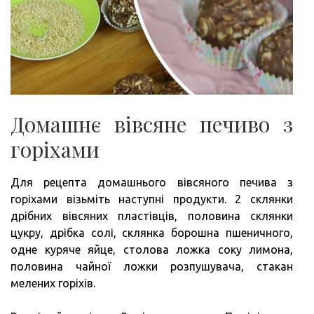
Домашнє вівсяне печиво з
горіхами
Для рецепта домашнього вівсяного печива з
горіхами візьміть наступні продукти. 2 склянки
дрібних вівсяних пластівців, половина склянки
цукру, дрібка солі, склянка борошна пшеничного,
одне куряче яйце, столова ложка соку лимона,
половина чайної ложки розпушувача, стакан
мелених горіхів.