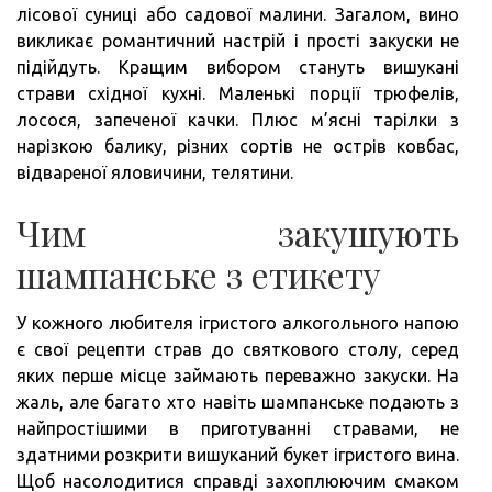
лісової суниці або садової малини. Загалом, вино
викликає романтичний настрій і прості закуски не
підійдуть. Кращим вибором стануть вишукані
страви східної кухні. Маленькі порції трюфелів,
лосося, запеченої качки. Плюс м’ясні тарілки з
нарізкою балику, різних сортів не острів ковбас,
відвареної яловичини, телятини.
Чим закушують
шампанське з етикету
У кожного любителя ігристого алкогольного напою
є свої рецепти страв до святкового столу, серед
яких перше місце займають переважно закуски. На
жаль, але багато хто навіть шампанське подають з
найпростішими в приготуванні стравами, не
здатними розкрити вишуканий букет ігристого вина.
Щоб насолодитися справді захоплюючим смаком