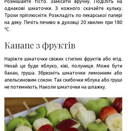
Розмішайте тісто. Замісити вручну. Поділіть на
однакові шматочки. З кожного скачайте кульку.
Трохи пріплюсніте. Розкладіть по пекарської папері
на деку. Печіть печиво в духовці 20 хвилин при 180
℃.
Канапе з фруктів
Наріжте шматочки свіжих стиглих фруктів або ягід.
Нехай це буде яблуко, ківі, полуниця. Може бути
банан, груша. Збризніть шматочки лимонним або
апельсиновим соком. Так скибочки яблука або груші
не потемніють. Наколи шматочки на шпажку.