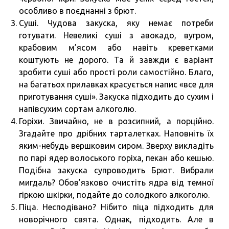
особливо в поєднанні з брют.
Суші. Чудова закуска, яку немає потреби
готувати. Невеликі суші з авокадо, вугром,
крабовим м’ясом або навіть креветками
коштують не дорого. Та й завжди є варіант
зробити суші або прості роли самостійно. Благо,
на багатьох прилавках красується напис «все для
приготування суші». Закуска підходить до сухим і
напівсухим сортам алкоголю.
Горіхи. Звичайно, не в розсипний, а порційно.
Згадайте про дрібних тарталетках. Наповніть їх
яким-небудь вершковим сиром. Зверху викладіть
по парі ядер волоського горіха, пекан або кешью.
Подібна закуска супроводить Брют. Вибрали
мигдаль? Обов’язково очистіть ядра від темної
гіркою шкірки, подайте до солодкого алкоголю.
Піца. Несподівано? Нібито піца підходить для
новорічного свята. Однак, підходить. Але в