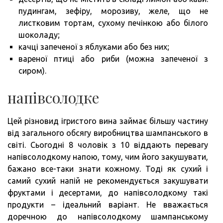
пудингам, зефіру, морозиву, желе, що не
листковим тортам, сухому печінкою або білого
шоколаду;
качці запеченої з яблуками або без них;
вареної птиці або риби (можна запеченої з
сиром).
напівсолодке
Цей різновид ігристого вина займає більшу частину
від загального обсягу виробництва шампанського в
світі. Сьогодні 8 чоловік з 10 віддають перевагу
напівсолодкому напою, тому, чим його закушувати,
бажано все-таки знати кожному. Тоді як сухий і
самий сухий напій не рекомендується закушувати
фруктами і десертами, до напівсолодкому такі
продукти – ідеальний варіант. Не вважається
доречною до напівсолодкому шампанському