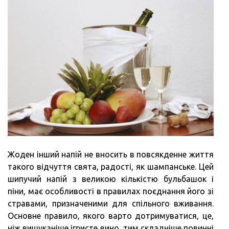
Жоден інший напій не вносить в повсякденне життя
такого відчуття свята, радості, як шампанське. Цей
шипучий напій з великою кількістю бульбашок і
піни, має особливості в правилах поєднання його зі
стравами, призначеними для спільного вживання.
Основне правило, якого варто дотримуватися, це,
ніж вишуканіше ігристе вино, тим складніше повинні