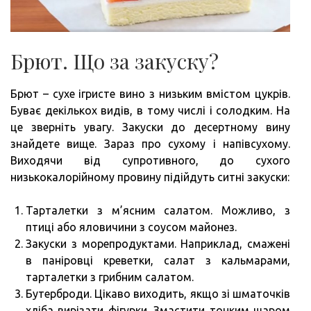
Брют. Що за закуску?
Брют – сухе ігристе вино з низьким вмістом цукрів.
Буває декількох видів, в тому числі і солодким. На
це зверніть увагу. Закуски до десертному вину
знайдете вище. Зараз про сухому і напівсухому.
Виходячи від супротивного, до сухого
низькокалорійному провину підійдуть ситні закуски:
Тарталетки з м’ясним салатом. Можливо, з
птиці або яловичини з соусом майонез.
Закуски з морепродуктами. Наприклад, смажені
в паніровці креветки, салат з кальмарами,
тарталетки з грибним салатом.
Бутерброди. Цікаво виходить, якщо зі шматочків
хліба вирізати фігурки. Змастити тонким шаром