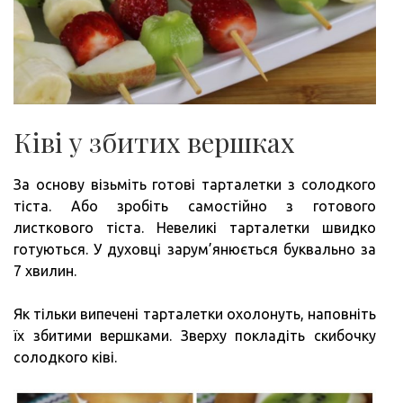
Ківі у збитих вершках
За основу візьміть готові тарталетки з солодкого
тіста. Або зробіть самостійно з готового
листкового тіста. Невеликі тарталетки швидко
готуються. У духовці зарум’янюється буквально за
7 хвилин.
Як тільки випечені тарталетки охолонуть, наповніть
їх збитими вершками. Зверху покладіть скибочку
солодкого ківі.