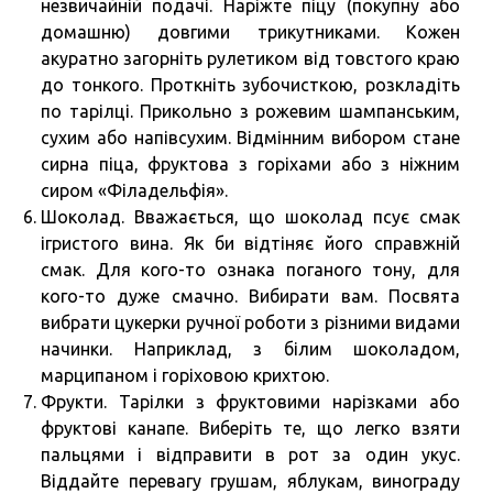
незвичайній подачі. Наріжте піцу (покупну або
домашню) довгими трикутниками. Кожен
акуратно загорніть рулетиком від товстого краю
до тонкого. Проткніть зубочисткою, розкладіть
по тарілці. Прикольно з рожевим шампанським,
сухим або напівсухим. Відмінним вибором стане
сирна піца, фруктова з горіхами або з ніжним
сиром «Філадельфія».
Шоколад. Вважається, що шоколад псує смак
ігристого вина. Як би відтіняє його справжній
смак. Для кого-то ознака поганого тону, для
кого-то дуже смачно. Вибирати вам. Посвята
вибрати цукерки ручної роботи з різними видами
начинки. Наприклад, з білим шоколадом,
марципаном і горіховою крихтою.
Фрукти. Тарілки з фруктовими нарізками або
фруктові канапе. Виберіть те, що легко взяти
пальцями і відправити в рот за один укус.
Віддайте перевагу грушам, яблукам, винограду