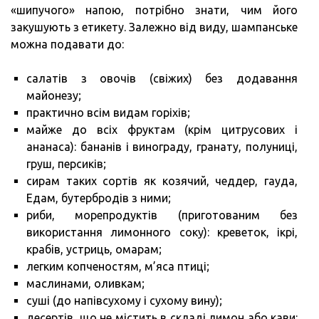
«шипучого» напою, потрібно знати, чим його
закушують з етикету. Залежно від виду, шампанське
можна подавати до:
салатів з овочів (свіжих) без додавання
майонезу;
практично всім видам горіхів;
майже до всіх фруктам (крім цитрусових і
ананаса): бананів і винограду, гранату, полуниці,
груш, персиків;
сирам таких сортів як козячий, чеддер, гауда,
Едам, бутербродів з ними;
риби, морепродуктів (приготованим без
використання лимонного соку): креветок, ікрі,
крабів, устриць, омарам;
легким копченостям, м’яса птиці;
маслинами, оливкам;
суші (до напівсухому і сухому вину);
десертів, що не містить в складі лимон або кави: