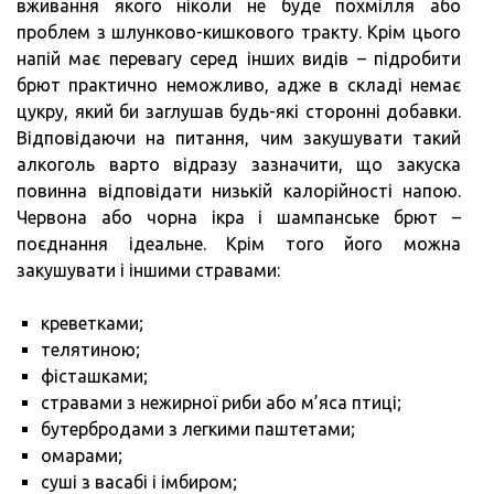
вживання якого ніколи не буде похмілля або
проблем з шлунково-кишкового тракту. Крім цього
напій має перевагу серед інших видів – підробити
брют практично неможливо, адже в складі немає
цукру, який би заглушав будь-які сторонні добавки.
Відповідаючи на питання, чим закушувати такий
алкоголь варто відразу зазначити, що закуска
повинна відповідати низькій калорійності напою.
Червона або чорна ікра і шампанське брют –
поєднання ідеальне. Крім того його можна
закушувати і іншими стравами:
креветками;
телятиною;
фісташками;
стравами з нежирної риби або м’яса птиці;
бутербродами з легкими паштетами;
омарами;
суші з васабі і імбиром;