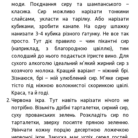
моди. Поєднання сиру та шампанського –
класика. Сир можливо нарізати тонкими
слайсами, укласти на тарілку. Або нарізати
кубиками, зробити канапе. На одну шпажку
нанизати 3-4 кубика різного ґатунку. Не все так
просто. Тут діє правило – чим пікантні сир
(наприклад, з благородною цвіллю), тим
солодший до нього подається ігристе вино. Для
сухого алкоголю ідеальний м’який жирний сир з
козячого молока. Кращий варіант – ніжний брі.
Зізнаюся, брі – мій улюблений сир. М’яке сирне
тісто під ніжною волокнистої скоринкою цвілі.
Краса, та й годі.
Червона ікра. Тут навіть нарізати нічого не
потрібно. Візьміть дрібні тарталетки, сирний сир,
суху прованських зелень. Розкладіть сир по
тарталетки, зверху посипте пряною зеленню.
Увінчати кожну порцію десертною ложечкою
червоної ікри. Закуска має успіх серед гостей,