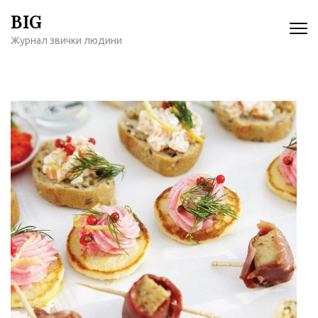
Перейти
BIG
к
Журнал звички людини
содержимому
(нажмите
Enter)