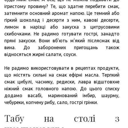
ігристому провину? Те, що здатне перебити смак,
затемнити основний аромат напою. Це темний або
гіркий шоколад і десерти з ним, кавові десерти,
лимон в нарізці або закуска з цитрусовими
скибочками. Не радимо готувати гострі, занадто
пряні закуски. Вони вб’ють м’який післясмак від
вина. До заборонених пригощань також
відносяться жирні салати, соуси.
Не радимо використовувати в рецептах продукти,
що містять сильні на смак ефірні масла. Терпкий
смак цибулі, часнику, редиски, лавра відштовхне
ніжний смак головного напою. До цього списку
додамо васабі, маринований імбир, шаурму,
чебуреки, копчену рибу, сало, гострі грінки.
Табу на столі з