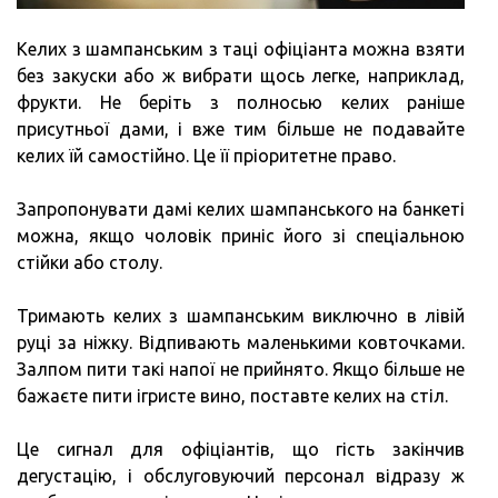
Келих з шампанським з таці офіціанта можна взяти
без закуски або ж вибрати щось легке, наприклад,
фрукти. Не беріть з полносью келих раніше
присутньої дами, і вже тим більше не подавайте
келих їй самостійно. Це її пріоритетне право.
Запропонувати дамі келих шампанського на банкеті
можна, якщо чоловік приніс його зі спеціальною
стійки або столу.
Тримають келих з шампанським виключно в лівій
руці за ніжку. Відпивають маленькими ковточками.
Залпом пити такі напої не прийнято. Якщо більше не
бажаєте пити ігристе вино, поставте келих на стіл.
Це сигнал для офіціантів, що гість закінчив
дегустацію, і обслуговуючий персонал відразу ж