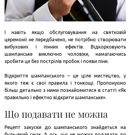
І навіть якщо обслуговування на святковій
церемонії не передбачено, не потрібно створювати
вибухових і пінних ефектів. Відкорковують
шампанське виключно чоловіки, намагаючись
зробити це без пострілів пробок і появи піни.
Відкриття шампанського – це ціле мистецтво, у
якого теж є свої правила і тонкощі. Пропонуємо
більш детально з ними познайомитися в статті «Як
правильно і ефектно відкрити шампанське».
Що подавати не можна
Рецепт закуски до шампанського знайдеться на
будь-який смак. А ось, що не можна подавати до