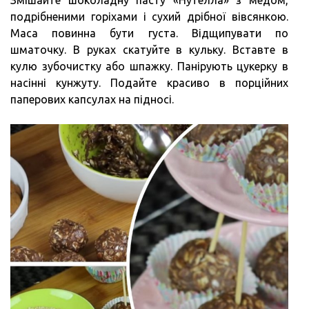
Змішайте шоколадну пасту «Нутелла» з медом,
подрібненими горіхами і сухий дрібної вівсянкою.
Маса повинна бути густа. Відщипувати по
шматочку. В руках скатуйте в кульку. Вставте в
кулю зубочистку або шпажку. Панірують цукерку в
насінні кунжуту. Подайте красиво в порційних
паперових капсулах на підносі.