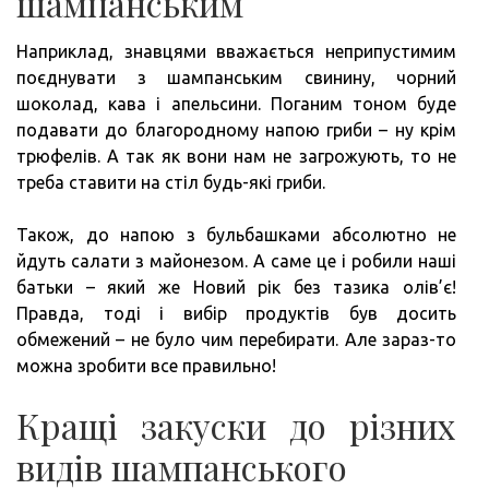
шампанським
Наприклад, знавцями вважається неприпустимим
поєднувати з шампанським свинину, чорний
шоколад, кава і апельсини. Поганим тоном буде
подавати до благородному напою гриби – ну крім
трюфелів. А так як вони нам не загрожують, то не
треба ставити на стіл будь-які гриби.
Також, до напою з бульбашками абсолютно не
йдуть салати з майонезом. А саме це і робили наші
батьки – який же Новий рік без тазика олів’є!
Правда, тоді і вибір продуктів був досить
обмежений – не було чим перебирати. Але зараз-то
можна зробити все правильно!
Кращі закуски до різних
видів шампанського