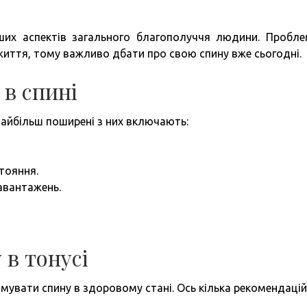
их аспектів загального благополуччя людини. Пробле
життя, тому важливо дбати про свою спину вже сьогодні.
в спині
 Найбільш поширені з них включають:
тояння.
авантажень.
 в тонусі
имувати спину в здоровому стані. Ось кілька рекомендацій