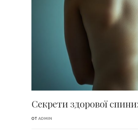
Секрети здорової спини:
ОТ
ADMIN