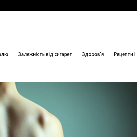
голю
Залежність від сигарет
Здоров’я
Рецепти і