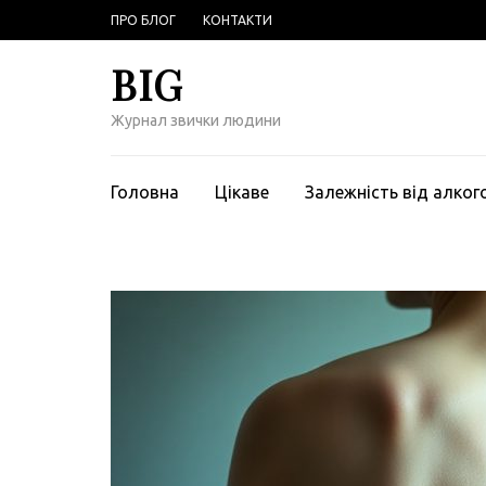
Перейти
ПРО БЛОГ
КОНТАКТИ
к
содержимому
BIG
(нажмите
Enter)
Журнал звички людини
Головна
Цікаве
Залежність від алко